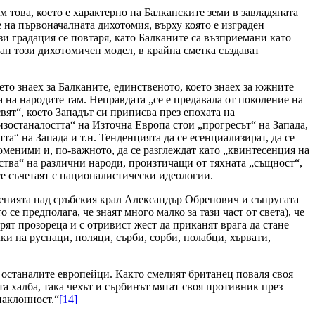
ъм това, което е характерно на Балканските земи в завладяната
 на първоначалната дихотомия, върху която е изграден
зи градация се повтаря, като Балканите са възприемани като
ан този дихотомичен модел, в крайна сметка създават
ето знаех за Балканите, единственото, което знаех за южните
а на народите там. Неправдата „се е предавала от поколение на
ят“, което Западът си приписва през епохата на
изостаналостта“ на Източна Европа стои „прогресът“ на Запада,
та“ на Запада и т.н. Тенденцията да се есенциализират, да се
оменими и, по-важното, да се разглеждат като „квинтесенция на
тва“ на различни народи, произтичащи от тяхната „същност“,
е съчетаят с националистически идеологии.
нията над сръбския крал Александър Обренович и съпругата
 се предполага, че знаят много малко за тази част от света), че
рят прозореца и с отривист жест да приканят врага да стане
и на руснаци, поляци, сърби, сорби, полабци, хървати,
а останалите европейци. Както смелият британец поваля своя
а халба, така чехът и сърбинът мятат своя противник през
наклонност.“
[14]