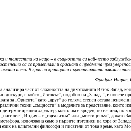
а и тежестта на нещо – в същността си най-често заблуждени
остепенно са се прилепнали и сраснали с предмета чрез увере
ш самото тяло. В края на краищата първоначалната илюзия ста
Фридрих Ницше, В
 да анализира част от сложността на дихотомията Изток-Запад, к
дин дискурс, в който „Изтокът“, подобно на „Запада“, е повече пр
авата за „Ориента“ като „друг“ до голяма степен остава неизмен
различни техни „същности“ в моделите за представяне, които изп
детерминиращия характер, който им е вроден, по начина, по койт
с „насилие“, Индия – с „идеализъм“ или „мистицизъм“, докато З
а метафора, използвана само в първите пътеписи на хора от Запа
 език на влиятелни философи и писатели от това време, като Мо