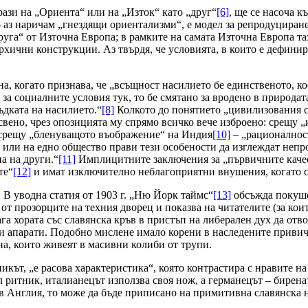
ази на „Ориента“ или на „Изток“ като „друг“
[6]
, ще се насоча к
о аз наричам „гнездящи ориентализми“, е модел за репродуциране
руга“ от Източна Европа; в рамките на самата Източна Европа та
хични конструкции. Аз твърдя, че условията, в които е дефинир
на, когато признава, че „всъщност насилието бе единственото, ко
 за социалните условия тук, то бе смятано за вродено в природат
ъдката на насилието.“
[8]
Колкото до понятието „цивилизования св
свено, чрез опозицията му спрямо всичко вече изброено: срещу „
, срещу „бленуващото въображение“ на Индия
[10]
– „рационалност
 или на едно общество прави тези особености да изглеждат непр
а на други.“
[11]
Имплицитните заключения за „първичните качес
те“
[12]
и имат изключително неблагоприятни внушения, когато с
В уводна статия от 1903 г. „Ню Йорк таймс“
[13]
обсъжда покуше
от прозорците на техния дворец и показва на читателите (за които
а хората със славянска кръв в пристъп на либерален дух да отво
и апарати. Подобно мислене имало корени в наследените привичк
а, които живеят в масивни колиби от трупи.
икът, „е расова характеристика“, която контрастира с нравите н
ритник, италианецът използва своя нож, а германецът – биренат
 в Англия, то може да бъде приписано на примитивна славянска 