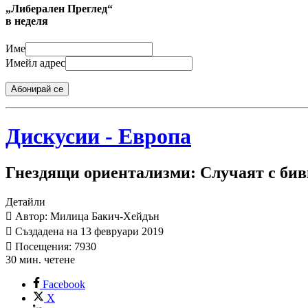
„Либерален Преглед“
в неделя
Име
Имейл адрес
Абонирай се
Дискусии - Европа
Гнездящи ориентализми: Случаят с би
Детайли
Автор: Милица Бакич-Хейдън
Създадена на 13 февруари 2019
Посещения: 7930
30 мин. четене
Facebook
X