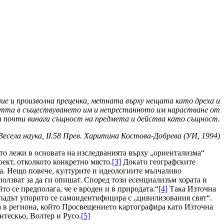
е и произволна преценка, метната върху нещата като дреха и
ността в съществуването им и непрестанното им нарастване от
ва почти винаги същност на предмета и действа като същност.
есела наука, II.58 Прев. Харитина Костова-Добрева (УИ, 1994)
оято лежи в основата на изследванията върху „ориентализма“
оект, отколкото конкретно място.
[3]
Докато географските
на. Нещо повече, културите и идеологиите мълчаливо
олзват за да ги опишат. Според този есенциализъм хората и
о се предполага, че е вроден и в природата.“
[4]
Така Източна
ападът упорито се самоидентифицира с „цивилизования свят“.
да в региона, който Просвещението картографира като Източна
нтескьо, Волтер и Русо.
[5]