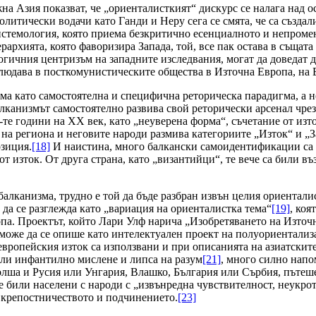
на Азия показват, че „ориенталисткият“ дискурс се налага над 
литически водачи като Ганди и Неру сега се смята, че са създали
истемология, която приема безкритично есенциалното и непроме
архията, която фаворизира Запада, той, все пак остава в същата
гичния центризъм на западните изследвания, могат да доведат 
людава в посткомунистическите общества в Източна Европа, на Б
а като самостоятелна и специфична реторическа парадигма, а не
алканизмът самостоятелно развива свой реторически арсенал чре
-те години на ХХ век, като „неуверена форма“, съчетание от изт
на региона и неговите народи размива категориите „Изток“ и „За
озиция.
[18]
И наистина, много балкански самоидентификации са 
от изток. От друга страна, като „византийци“, те вече са били 
алканизма, трудно е той да бъде разбран извън целия ориенталис
да се разглежда като „вариация на ориенталистка тема“
[19]
, коя
опа. Проектът, който Лари Улф нарича „Изобретяването на Източ
може да се опише като интелектуален проект на полуориентализ
европейския изток са използвани и при описанията на азиатскит
 или инфантилно мислене и липса на разум
[21]
, много силно напо
олша и Русия или Унгария, Влашко, България или Сърбия, пътеше
Те били населени с народи с „извънредна чувствителност, неукрот
о крепостничеството и подчинението.
[23]