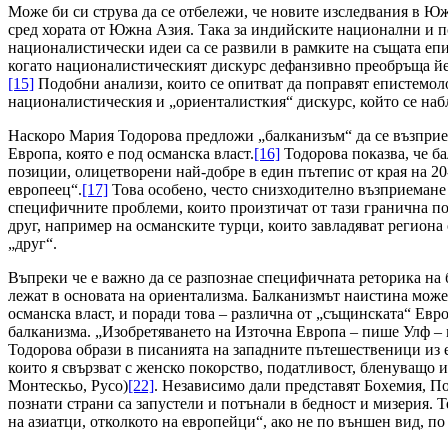
Може би си струва да се отбележи, че новите изследвания в Юж
сред хората от Южна Азия. Така за индийските национални и по
националистически идеи са се развили в рамките на същата еп
когато националистическият дискурс дефанзивно преобръща йер
[15]
Подобни анализи, които се опитват да поправят епистемоло
националистическия и „ориенталисткия“ дискурс, който се наб
Наскоро Мария Тодорова предложи „балканизъм“ да се възприем
Европа, която е под османска власт.
[16]
Тодорова показва, че б
позиции, олицетворени най-добре в един пътепис от края на 20
европеец“.
[17]
Това особено, често снизходително възприемане 
специфичните проблеми, които произтичат от тази гранична п
друг, например на османските турци, които завладяват региона 
„друг“.
Въпреки че е важно да се разпознае специфичната реторика на б
лежат в основата на ориентализма. Балканизмът наистина може 
османска власт, и поради това – различна от „същинската“ Евр
балканизма. „Изобретяването на Източна Европа – пише Улф – 
Тодорова образи в писанията на западните пътешественици из 
които я свързват с женско покорство, податливост, бленуващо
Монтескьо, Русо)
[22]
. Независимо дали представят Бохемия, П
познати страни са запустели и потънали в бедност и мизерия. 
на азиатци, отколкото на европейци“, ако не по външен вид, п