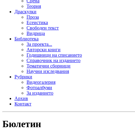
Сцена
Теория
Драскулки
Проза
Есеистика
Свободен текст
Видрица
Библиотека
За проекта...
Авторски книги
Годишници на списанието
Справочник на изданието
Тематични сборници
Научни изследвания
Рубрики
Видеогалерия
Фотоалбуми
За изданието
Архив
Контакт
Бюлетин