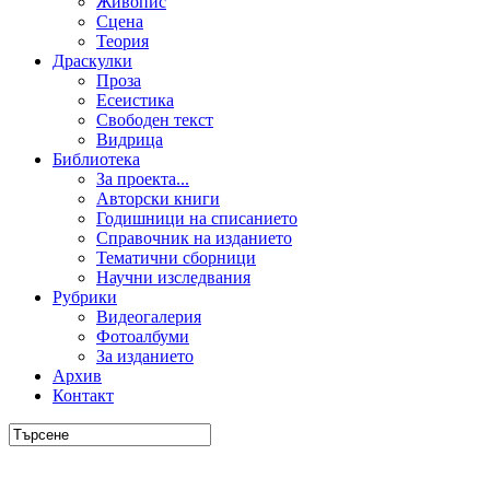
Живопис
Сцена
Теория
Драскулки
Проза
Есеистика
Свободен текст
Видрица
Библиотека
За проекта...
Авторски книги
Годишници на списанието
Справочник на изданието
Тематични сборници
Научни изследвания
Рубрики
Видеогалерия
Фотоалбуми
За изданието
Архив
Контакт