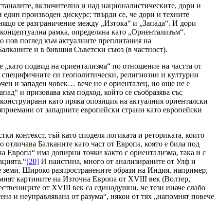
останалите, включително и над националистическите, дори и
 един производен дискурс: твърди се, че дори и техните
нящо се разграничение между „Изтока“ и „Запада“. И дори
 концептуална рамка, определяна като „Ориентализъм“.
до нов поглед към актуалните преплитания на
алканите и в бившия Съветски съюз (в частност).
 „като подвид на ориентализма“ по отношение на частта от
з специфичните си геополитически, религиозни и културни
очен и западен човек… вече не е ориенталец, но още не е
пад“ и призовава към подход, който се съобразява със
конструирани като пряка опозиция на актуалния ориенталски
възприемани от западните европейски страни като европейски
тки контекст, тъй като споделя логиката и реториката, които
то отличава Балканите като част от Европа, която е била под
на Европа“ има допирни точки както с ориентализма, така и с
ацията.“
[20]
И наистина, много от анализираните от Улф и
е земи. Широко разпространените образи на Индия, например,
мнят картините на Източна Европа от ХVІІІ век (Волтер,
ствениците от ХVІІІ век са единодушни, че тези иначе слабо
ена и неуправлявана от разума“, някои от тях „напомнят повече