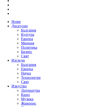
Home
Дискусии
България
Култура
Европа
Мнения
Политика
Бизнес
Свят
Изгледи
България
Европа
Наука
Технологии
Свят
Изкуство
Литература
Кино
Музика
Живопис