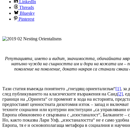
LinkedIn
Threads
Bluesky
Pinterest
Репутацията, името и видът, значимостта, обичайната мярк
напълно чужда на същността им и дори на кожата им – п
поколение на поколение, докато накрая са станали сяка
Тази статия въвежда понятието „гнездящ ориентализъм“
[1]
, за
след публикуването на класическите възражения на Саид
[2]
, е
граници на „Ориента“ се променят в хода на историята, предст
предпоставят ценностната дихотомия изток – запад и включват 
техните социални или културни институции „са управлявани от 
Европа обикновено е свързвана с „изостаналост“, Балканите – 
Но, както показва Лари Улф, „изостаналостта“ не е само удобн
Европа, тя е и основополагаща метафора в социалния и научния