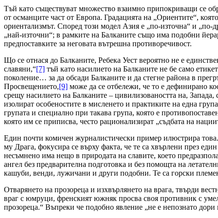
Тъй като съществуват множество взаимно припокриващи се обр
от османците част от Европа. Градацията на „Ориентите“, коят
ориентализмът. Според този модел Азия е „по-източна“ и „по-д
„най-източни“; в рамките на Балканите също има подобни йерар
предпоставките за неговата вътрешна противоречивост.
Що се отнася до Балканите, Ребека Уест вероятно не е единстве
славяни,“
[7]
тъй като насилието на Балканите не бе само етикет
поколение… за да обсади Балканите и да стегне района в прегр
Просвещението,
[9]
може да се отбележи, че то е дефинирано ко
срещу насилието на Балканите – цивилизоваността на, Запада
изолират особеностите в мисленето и практиките на една група
групата и специално при такава група, която е противопоставен
която им се приписва, често рационализират „съдбата на нации
Един почти комичен журналистически пример илюстрира това. 
му Драга, фокусира се върху факта, че те са хвърлени през един 
несъмнено има нещо в природата на славите, което предразполаг
ангел без предварителна подготовка и без помощта на летателн
кашуби, венди, лужичани и други подобни. Те са горски племен
Отварянето на прозореца и изхвърлянето на врага, твърди вестн
враг с юмруци, френският южняк просва своя противник с умел 
прозореца.“ Въпреки че подобно явление „не е непознато дори