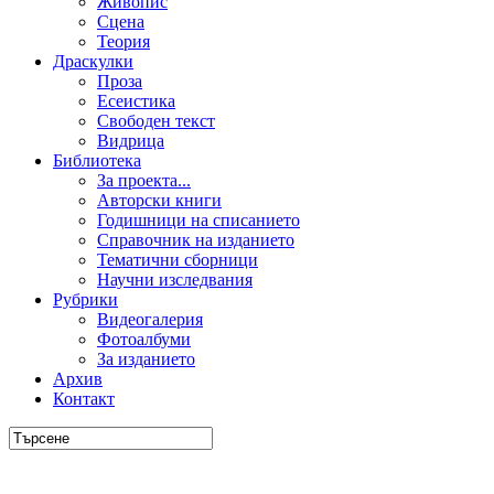
Живопис
Сцена
Теория
Драскулки
Проза
Есеистика
Свободен текст
Видрица
Библиотека
За проекта...
Авторски книги
Годишници на списанието
Справочник на изданието
Тематични сборници
Научни изследвания
Рубрики
Видеогалерия
Фотоалбуми
За изданието
Архив
Контакт