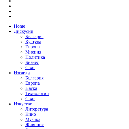
Home
Дискусии
България
Култура
Европа
Мнения
Политика
Бизнес
Свят
Изгледи
България
Европа
Наука
Технологии
Свят
Изкуство
Литература
Кино
Музика
Живопис