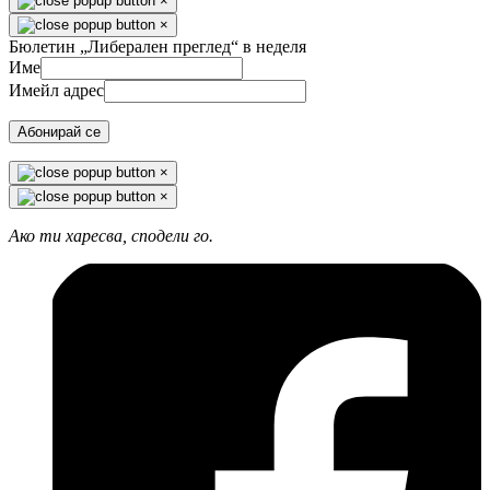
×
×
Бюлетин „Либерален преглед“ в неделя
Име
Имейл адрес
Абонирай се
×
×
Ако ти харесва, сподели го.