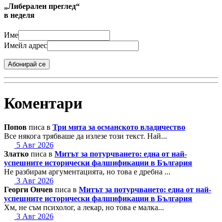
„Либерален преглед“
в неделя
Име
Имейл адрес
Абонирай се
Коментари
Попов
писа в
Три мита за османското владичество
Все някога трябваше да излезе този текст. Най...
5 Авг 2026
Златко
писа в
Митът за потурчването: една от най-
успешните исторически фалшификации в България
Не разбирам аргументацията, но това е дребна ...
3 Авг 2026
Георги Ончев
писа в
Митът за потурчването: една от най-
успешните исторически фалшификации в България
Хм, не съм психолог, а лекар, но това е малка...
3 Авг 2026