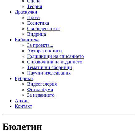
Сцена
Теория
Драскулки
Проза
Есеистика
Свободен текст
Видрица
Библиотека
За проекта...
Авторски книги
Годишници на списанието
Справочник на изданието
Тематични сборници
Научни изследвания
Рубрики
Видеогалерия
Фотоалбуми
За изданието
Архив
Контакт
Бюлетин