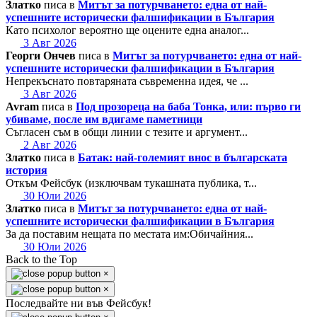
Златко
писа в
Митът за потурчването: една от най-
успешните исторически фалшификации в България
Като психолог вероятно ще оцените една аналог...
3 Авг 2026
Георги Ончев
писа в
Митът за потурчването: една от най-
успешните исторически фалшификации в България
Непрекъснато повтаряната съвременна идея, че ...
3 Авг 2026
Avram
писа в
Под прозореца на баба Тонка, или: първо ги
убиваме, после им вдигаме паметници
Съгласен съм в общи линии с тезите и аргумент...
2 Авг 2026
Златко
писа в
Батак: най-големият внос в българската
история
Откъм Фейсбук (изключвам тукашната публика, т...
30 Юли 2026
Златко
писа в
Митът за потурчването: една от най-
успешните исторически фалшификации в България
За да поставим нещата по местата им:Обичайния...
30 Юли 2026
Back to the Top
×
×
Последвайте ни във Фейсбук!