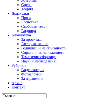
Живопис
Сцена
Теория
Драскулки
Проза
Есеистика
Свободен текст
Видрица
Библиотека
За проекта...
Авторски книги
Годишници на списанието
Справочник на изданието
Тематични сборници
Научни изследвания
Рубрики
Видеогалерия
Фотоалбуми
За изданието
Архив
Контакт