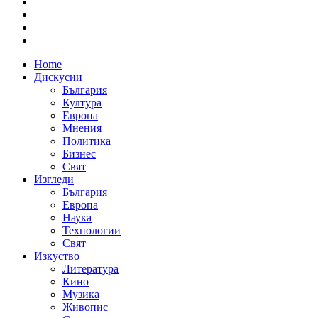
Home
Дискусии
България
Култура
Европа
Мнения
Политика
Бизнес
Свят
Изгледи
България
Европа
Наука
Технологии
Свят
Изкуство
Литература
Кино
Музика
Живопис