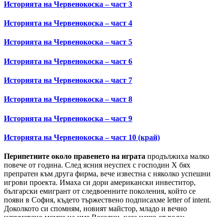
Историята на Червенокоска – част 3
Историята на Червенокоска – част 4
Историята на Червенокоска – част 5
Историята на Червенокоска – част 6
Историята на Червенокоска – част 7
Историята на Червенокоска – част 8
Историята на Червенокоска – част 9
Историята на Червенокоска – част 10 (край)
Перипетиите около правенето на играта
продължиха малко
повече от година. След ясния неуспех с господин Х бях
препратен към друга фирма, вече известна с няколко успешни
игрови проекта. Имаха си дори американски инвеститор,
български емигрант от следвоенните поколения, който се
появи в София, където тържествено подписахме letter of intent.
Доколкото си спомням, новият майстор, младо и вечно