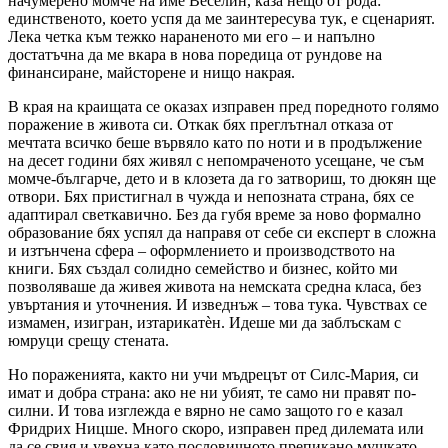
начумерено момче на име Веселин, каза нещо от рода:
единственото, което успя да ме заинтересува тук, е сценарият.
Лека четка към тежко нараненото ми его – и напълно
достатъчна да ме вкара в нова поредица от рундове на
финансиране, майсторене и нищо накрая.
В края на краищата се оказах изправен пред поредното голямо
поражение в живота си. Откак бях преглътнал отказа от
мечтата всичко беше вървяло като по ноти и в продължение
на десет години бях живял с непомраченото усещане, че съм
момче-българче, дето и в клозета да го затвориш, то дюкян ще
отвори. Бях пристигнал в чужда и непозната страна, бях се
адаптирал светкавично. Без да губя време за ново формално
образование бях успял да направя от себе си експерт в сложна
и изтънчена сфера – оформлението и производството на
книги. Бях създал солидно семейство и бизнес, който ми
позволяваше да живея живота на немската средна класа, без
увъртания и уточнения. И изведнъж – това тука. Чувствах се
измамен, изигран, изтарикатèн. Идеше ми да заблъскам с
юмруци срещу стената.
Но пораженията, както ни учи мъдрецът от Силс-Мария, си
имат и добра страна: ако не ни убият, те само ни правят по-
силни. И това изглежда е вярно не само защото го е казал
Фридрих Ницше. Много скоро, изправен пред дилемата или
да се свия и увехна като пословичното препикано мушкато,