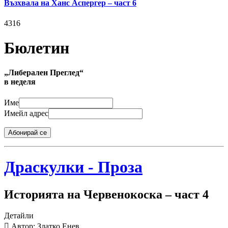
Възхвала на Ханс Аспергер – част 6
4316
Бюлетин
„Либерален Преглед“
в неделя
Име
Имейл адрес
Абонирай се
Драскулки - Проза
Историята на Червенокоска – част 4
Детайли
Автор: Златко Енев