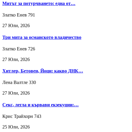
Митът за потурчването: една от…
Златко Енев
791
27 Юли, 2026
Три мита за османското владичество
Златко Енев
726
27 Юли, 2026
Хитлер, Бетовен, Йоци: какво ДНК…
Лена Валтле
330
27 Юли, 2026
Секс, легла и кървави екзекуции:…
Крис Трайхорн
743
25 Юли, 2026