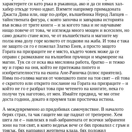
характерите си като ръка в ръкавица, ако и да си нямах хал-
хабер откъде точно идват. Вземете например примадоната
Джаста Дива или, още по-добре, вълшебника Нерод Лапцев –
тайнствената фигура, с която започва и завършва историята
във всяка от трите книги – и за когото така и не научаваме
нищо повече от това, че изглежда много мощен и всесилен, но
само докато стане ясно, че от вълшебствата и магиите му
полза има долу горе колкото от подкови на жаба. И това е така
не защото си го е пожелал Златко Енев, а просто защото
Гората на призраците не е място, където човек може да се
оправи с размахване на вълшебни пръчици и мърморене на
магии. Тук си се иска яка мисловна работа, братко – и тежко
му и горко на оня, който не притежава пипето и
изобретателността на екипа Ане-Раничка (плюс приятели).
Няма по-голяма магия от човешкото пипе на тоя свят – ей това
е скритото или открито послание на Гората на призраците – и
който не го е разбрал това при четенето на книгите, нека го
получи тук наготово, от мен. Имайте предвид, че ми отне
доста години, докато я проумея тази простичка истина.
А междувременно аз придобивах самочувствие. В началото
берях страх, та чак гащите ми ще паднат от треперене. Хем
шега ли е – навлизах в най-забранената от всички забранени
зони на тоя свят, в която веднъж вече се бях провалил с гръм и
трясък, бях направил жертвена клада, бях положил