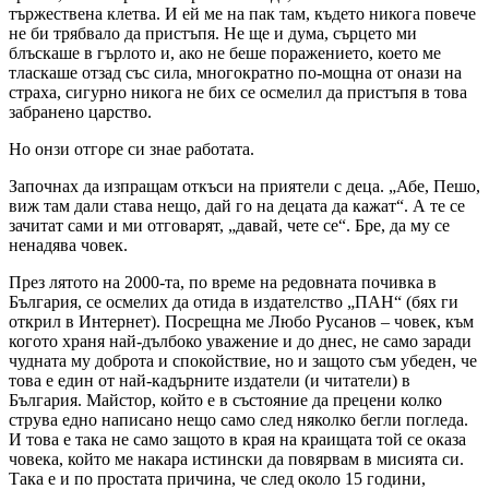
тържествена клетва. И ей ме на пак там, където никога повече
не би трябвало да пристъпя. Не ще и дума, сърцето ми
блъскаше в гърлото и, ако не беше поражението, което ме
тласкаше отзад със сила, многократно по-мощна от онази на
страха, сигурно никога не бих се осмелил да пристъпя в това
забранено царство.
Но онзи отгоре си знае работата.
Започнах да изпращам откъси на приятели с деца. „Абе, Пешо,
виж там дали става нещо, дай го на децата да кажат“. А те се
зачитат сами и ми отговарят, „давай, чете се“. Бре, да му се
ненадява човек.
През лятото на 2000-та, по време на редовната почивка в
България, се осмелих да отида в издателство „ПАН“ (бях ги
открил в Интернет). Посрещна ме Любо Русанов – човек, към
когото храня най-дълбоко уважение и до днес, не само заради
чудната му доброта и спокойствие, но и защото съм убеден, че
това е един от най-кадърните издатели (и читатели) в
България. Майстор, който е в състояние да прецени колко
струва едно написано нещо само след няколко бегли погледа.
И това е така не само защото в края на краищата той се оказа
човека, който ме накара истински да повярвам в мисията си.
Така е и по простата причина, че след около 15 години,