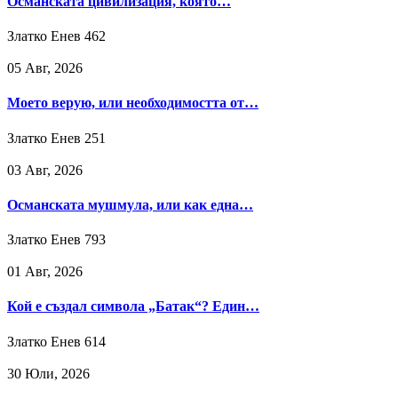
Османската цивилизация, която…
Златко Енев
462
05 Авг, 2026
Моето верую, или необходимостта от…
Златко Енев
251
03 Авг, 2026
Османската мушмула, или как една…
Златко Енев
793
01 Авг, 2026
Кой е създал символа „Батак“? Един…
Златко Енев
614
30 Юли, 2026