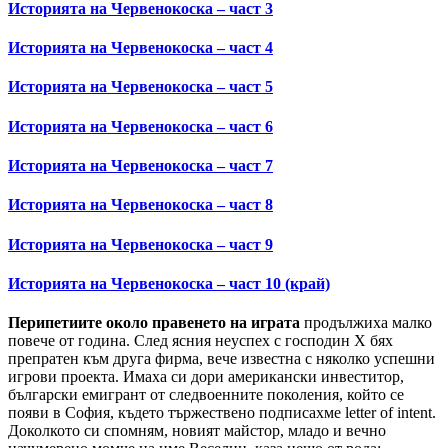
Историята на Червенокоска – част 3
Историята на Червенокоска – част 4
Историята на Червенокоска – част 5
Историята на Червенокоска – част 6
Историята на Червенокоска – част 7
Историята на Червенокоска – част 8
Историята на Червенокоска – част 9
Историята на Червенокоска – част 10 (край)
Перипетиите около правенето на играта
продължиха малко
повече от година. След ясния неуспех с господин Х бях
препратен към друга фирма, вече известна с няколко успешни
игрови проекта. Имаха си дори американски инвеститор,
български емигрант от следвоенните поколения, който се
появи в София, където тържествено подписахме letter of intent.
Доколкото си спомням, новият майстор, младо и вечно