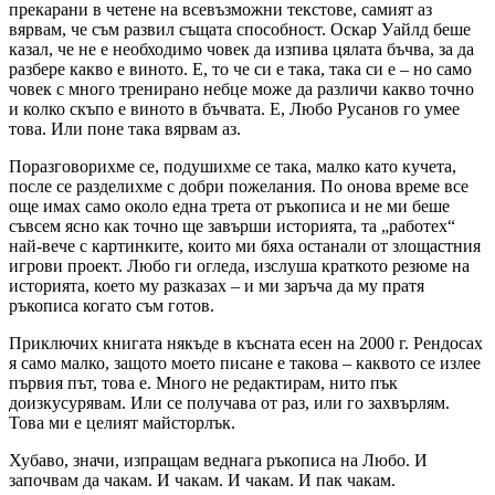
прекарани в четене на всевъзможни текстове, самият аз
вярвам, че съм развил същата способност. Оскар Уайлд беше
казал, че не е необходимо човек да изпива цялата бъчва, за да
разбере какво е виното. Е, то че си е така, така си е – но само
човек с много тренирано небце може да различи какво точно
и колко скъпо е виното в бъчвата. Е, Любо Русанов го умее
това. Или поне така вярвам аз.
Поразговорихме се, подушихме се така, малко като кучета,
после се разделихме с добри пожелания. По онова време все
още имах само около една трета от ръкописа и не ми беше
съвсем ясно как точно ще завърши историята, та „работех“
най-вече с картинките, които ми бяха останали от злощастния
игрови проект. Любо ги огледа, изслуша краткото резюме на
историята, което му разказах – и ми заръча да му пратя
ръкописа когато съм готов.
Приключих книгата някъде в късната есен на 2000 г. Рендосах
я само малко, защото моето писане е такова – каквото се излее
първия път, това е. Много не редактирам, нито пък
доизкусурявам. Или се получава от раз, или го захвърлям.
Това ми е целият майсторлък.
Хубаво, значи, изпращам веднага ръкописа на Любо. И
започвам да чакам. И чакам. И чакам. И пак чакам.