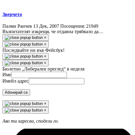
Зверчето
Палми Ранчев
13 Дек, 2007
Посещения: 21949
Възпитателят изкрещя, че отдавна трябвало да…
×
×
Последвайте ни във Фейсбук!
×
×
Бюлетин „Либерален преглед“ в неделя
Име
Имейл адрес
Абонирай се
×
×
Ако ти харесва, сподели го.