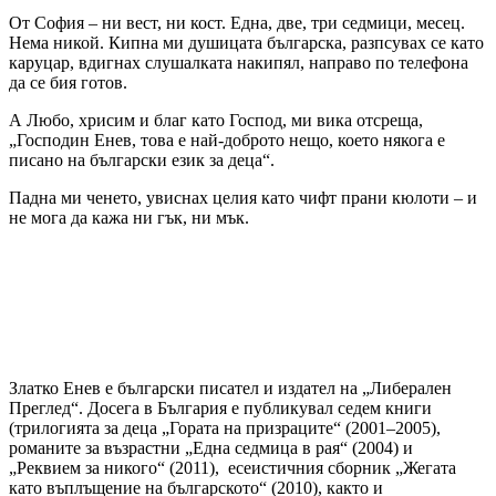
От София – ни вест, ни кост. Една, две, три седмици, месец.
Нема никой. Кипна ми душицата българска, разпсувах се като
каруцар, вдигнах слушалката накипял, направо по телефона
да се бия готов.
А Любо, хрисим и благ като Господ, ми вика отсреща,
„Господин Енев, това е най-доброто нещо, което някога е
писано на български език за деца“.
Падна ми ченето, увиснах целия като чифт прани кюлоти – и
не мога да кажа ни гък, ни мък.
Златко Енев е български писател и издател на „Либерален
Преглед“. Досега в България е публикувал седем книги
(трилогията за деца „Гората на призраците“ (2001–2005),
романите за възрастни „Една седмица в рая“ (2004) и
„Реквием за никого“ (2011), есеистичния сборник „Жегата
като въплъщение на българското“ (2010), както и