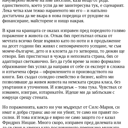
начумерено момче на име Веселин, каза нещо от рода:
единственото, което успя да ме заинтересува тук, е сценарият.
Лека четка към тежко нараненото ми его – и напълно
достатъчна да ме вкара в нова поредица от рундове на
финансиране, майсторене и нищо накрая.
В края на краищата се оказах изправен пред поредното голямо
поражение в живота си. Откак бях преглътнал отказа от
мечтата всичко беше вървяло като по ноти и в продължение
на десет години бях живял с непомраченото усещане, че съм
момче-българче, дето и в клозета да го затвориш, то дюкян ще
отвори. Бях пристигнал в чужда и непозната страна, бях се
адаптирал светкавично. Без да губя време за ново формално
образование бях успял да направя от себе си експерт в сложна
и изтънчена сфера – оформлението и производството на
книги. Бях създал солидно семейство и бизнес, който ми
позволяваше да живея живота на немската средна класа, без
увъртания и уточнения. И изведнъж – това тука. Чувствах се
измамен, изигран, изтарикатèн. Идеше ми да заблъскам с
юмруци срещу стената.
Но пораженията, както ни учи мъдрецът от Силс-Мария, си
имат и добра страна: ако не ни убият, те само ни правят по-
силни. И това изглежда е вярно не само защото го е казал
Фридрих Ницше. Много скоро, изправен пред дилемата или
да се свия и увехна като пословичното препикано мушкато,