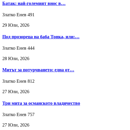
Батак: най-големият внос в…
Златко Енев
491
29 Юли, 2026
Под прозореца на баба Тонка, или:…
Златко Енев
444
28 Юли, 2026
Митът за потурчването: една от…
Златко Енев
812
27 Юли, 2026
Три мита за османското владичество
Златко Енев
757
27 Юли, 2026