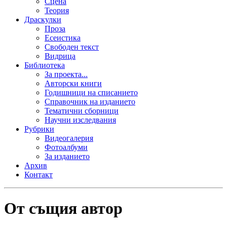
Сцена
Теория
Драскулки
Проза
Есеистика
Свободен текст
Видрица
Библиотека
За проекта...
Авторски книги
Годишници на списанието
Справочник на изданието
Тематични сборници
Научни изследвания
Рубрики
Видеогалерия
Фотоалбуми
За изданието
Архив
Контакт
От същия автор