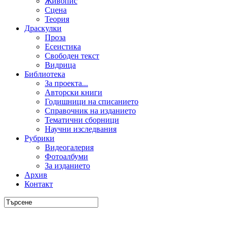
Живопис
Сцена
Теория
Драскулки
Проза
Есеистика
Свободен текст
Видрица
Библиотека
За проекта...
Авторски книги
Годишници на списанието
Справочник на изданието
Тематични сборници
Научни изследвания
Рубрики
Видеогалерия
Фотоалбуми
За изданието
Архив
Контакт