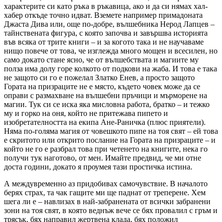
характерите си като ръка в ръкавица, ако и да си нямах хал-
хабер откъде точно идват. Вземете например примадоната
Джаста Дива или, още по-добре, вълшебника Нерод Лапцев –
тайнствената фигура, с която започва и завършва историята
във всяка от трите книги – и за когото така и не научаваме
нищо повече от това, че изглежда много мощен и всесилен, но
само докато стане ясно, че от вълшебствата и магиите му
полза има долу горе колкото от подкови на жаба. И това е така
не защото си го е пожелал Златко Енев, а просто защото
Гората на призраците не е място, където човек може да се
оправи с размахване на вълшебни пръчици и мърморене на
магии. Тук си се иска яка мисловна работа, братко – и тежко
му и горко на оня, който не притежава пипето и
изобретателността на екипа Ане-Раничка (плюс приятели).
Няма по-голяма магия от човешкото пипе на тоя свят – ей това
е скритото или открито послание на Гората на призраците – и
който не го е разбрал това при четенето на книгите, нека го
получи тук наготово, от мен. Имайте предвид, че ми отне
доста години, докато я проумея тази простичка истина.
А междувременно аз придобивах самочувствие. В началото
берях страх, та чак гащите ми ще паднат от треперене. Хем
шега ли е – навлизах в най-забранената от всички забранени
зони на тоя свят, в която веднъж вече се бях провалил с гръм и
трясък, бях направил жертвена клада, бях положил