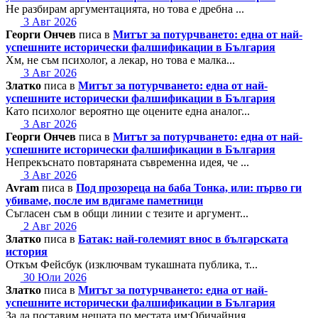
Не разбирам аргументацията, но това е дребна ...
3 Авг 2026
Георги Ончев
писа в
Митът за потурчването: една от най-
успешните исторически фалшификации в България
Хм, не съм психолог, а лекар, но това е малка...
3 Авг 2026
Златко
писа в
Митът за потурчването: една от най-
успешните исторически фалшификации в България
Като психолог вероятно ще оцените една аналог...
3 Авг 2026
Георги Ончев
писа в
Митът за потурчването: една от най-
успешните исторически фалшификации в България
Непрекъснато повтаряната съвременна идея, че ...
3 Авг 2026
Avram
писа в
Под прозореца на баба Тонка, или: първо ги
убиваме, после им вдигаме паметници
Съгласен съм в общи линии с тезите и аргумент...
2 Авг 2026
Златко
писа в
Батак: най-големият внос в българската
история
Откъм Фейсбук (изключвам тукашната публика, т...
30 Юли 2026
Златко
писа в
Митът за потурчването: една от най-
успешните исторически фалшификации в България
За да поставим нещата по местата им:Обичайния...