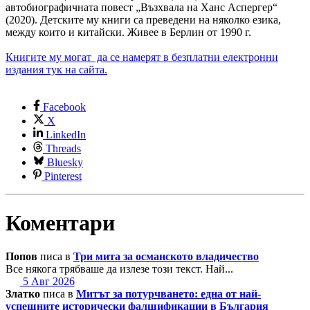
автобиографичната повест „Възхвала на Ханс Аспергер“
(2020). Детските му книги са преведени на няколко езика,
между които и китайски. Живее в Берлин от 1990 г.
Книгите му могат да се намерят в безплатни електронни
издания тук на сайта.
Facebook
X
LinkedIn
Threads
Bluesky
Pinterest
Коментари
Попов
писа в
Три мита за османското владичество
Все някога трябваше да излезе този текст. Най...
5 Авг 2026
Златко
писа в
Митът за потурчването: една от най-
успешните исторически фалшификации в България