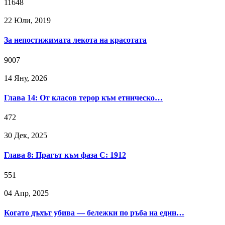
11648
22 Юли, 2019
За непостижимата лекота на красотата
9007
14 Яну, 2026
Глава 14: От класов терор към етническо…
472
30 Дек, 2025
Глава 8: Прагът към фаза C: 1912
551
04 Апр, 2025
Когато дъхът убива — бележки по ръба на един…