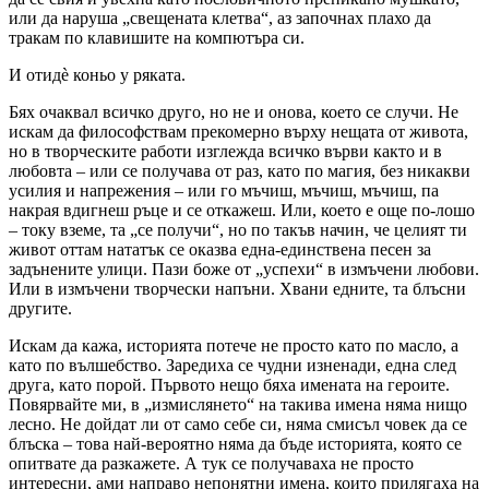
или да наруша „свещената клетва“, аз започнах плахо да
тракам по клавишите на компютъра си.
И отидè коньо у ряката.
Бях очаквал всичко друго, но не и онова, което се случи. Не
искам да философствам прекомерно върху нещата от живота,
но в творческите работи изглежда всичко върви както и в
любовта – или се получава от раз, като по магия, без никакви
усилия и напрежения – или го мъчиш, мъчиш, мъчиш, па
накрая вдигнеш ръце и се откажеш. Или, което е още по-лошо
– току вземе, та „се получи“, но по такъв начин, че целият ти
живот оттам нататък се оказва една-единствена песен за
задънените улици. Пази боже от „успехи“ в измъчени любови.
Или в измъчени творчески напъни. Хвани едните, та блъсни
другите.
Искам да кажа, историята потече не просто като по масло, а
като по вълшебство. Заредиха се чудни изненади, една след
друга, като порой. Първото нещо бяха имената на героите.
Повярвайте ми, в „измислянето“ на такива имена няма нищо
лесно. Не дойдат ли от само себе си, няма смисъл човек да се
блъска – това най-вероятно няма да бъде историята, която се
опитвате да разкажете. А тук се получаваха не просто
интересни, ами направо непонятни имена, които прилягаха на