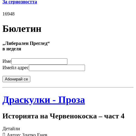
За сериозността
16948
Бюлетин
„Либерален Преглед“
в неделя
Име
Имейл адрес
Абонирай се
Драскулки - Проза
Историята на Червенокоска – част 4
Детайли
Автор: Златко Енев