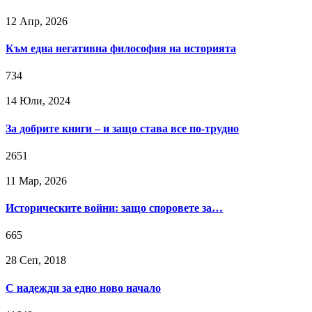
12 Апр, 2026
Към една негативна философия на историята
734
14 Юли, 2024
За добрите книги – и защо става все по-трудно
2651
11 Мар, 2026
Историческите войни: защо споровете за…
665
28 Сeп, 2018
С надежди за едно ново начало