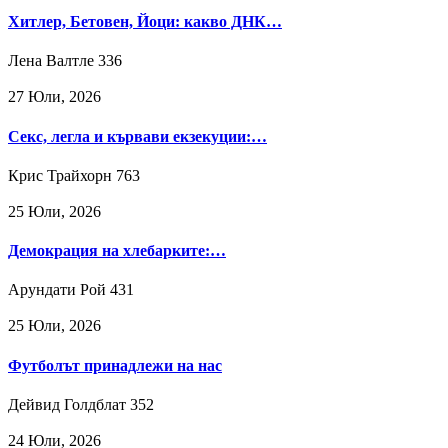
Хитлер, Бетовен, Йоци: какво ДНК…
Лена Валтле
336
27 Юли, 2026
Секс, легла и кървави екзекуции:…
Крис Трайхорн
763
25 Юли, 2026
Демокрация на хлебарките:…
Арундати Рой
431
25 Юли, 2026
Футболът принадлежи на нас
Дейвид Голдблат
352
24 Юли, 2026