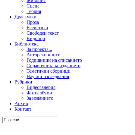
Живопис
Сцена
Теория
Драскулки
Проза
Есеистика
Свободен текст
Видрица
Библиотека
За проекта...
Авторски книги
Годишници на списанието
Справочник на изданието
Тематични сборници
Научни изследвания
Рубрики
Видеогалерия
Фотоалбуми
За изданието
Архив
Контакт