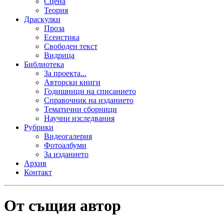
Сцена
Теория
Драскулки
Проза
Есеистика
Свободен текст
Видрица
Библиотека
За проекта...
Авторски книги
Годишници на списанието
Справочник на изданието
Тематични сборници
Научни изследвания
Рубрики
Видеогалерия
Фотоалбуми
За изданието
Архив
Контакт
От същия автор