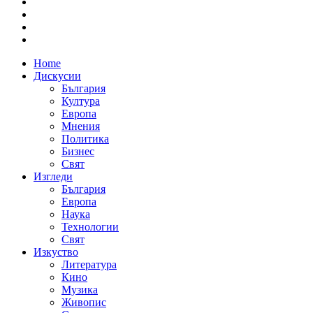
Home
Дискусии
България
Култура
Европа
Мнения
Политика
Бизнес
Свят
Изгледи
България
Европа
Наука
Технологии
Свят
Изкуство
Литература
Кино
Музика
Живопис