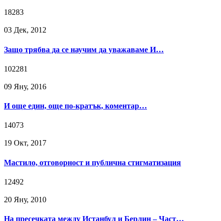
18283
03 Дек, 2012
Защо трябва да се научим да уважаваме И…
102281
09 Яну, 2016
И още един, още по-кратък, коментар…
14073
19 Окт, 2017
Мастило, отговорност и публична стигматизация
12492
20 Яну, 2010
На пресечката между Истанбул и Берлин – Част…