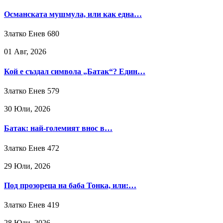
Османската мушмула, или как една…
Златко Енев
680
01 Авг, 2026
Кой е създал символа „Батак“? Един…
Златко Енев
579
30 Юли, 2026
Батак: най-големият внос в…
Златко Енев
472
29 Юли, 2026
Под прозореца на баба Тонка, или:…
Златко Енев
419
28 Юли, 2026