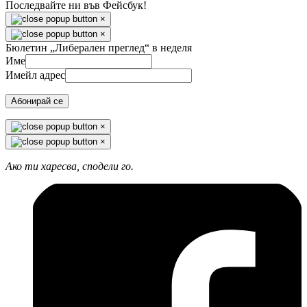
Последвайте ни във Фейсбук!
×
×
Бюлетин „Либерален преглед“ в неделя
Име
Имейл адрес
Абонирай се
×
×
Ако ти харесва, сподели го.