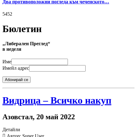
Два противоположни погледа към чеченското…
5452
Бюлетин
„Либерален Преглед“
в неделя
Име
Имейл адрес
Абонирай се
Видрица – Всичко накуп
Азовстал, 20 май 2022
Детайли
Автор: Super User