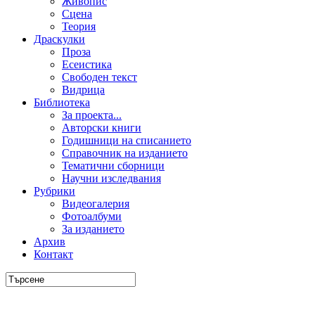
Живопис
Сцена
Теория
Драскулки
Проза
Есеистика
Свободен текст
Видрица
Библиотека
За проекта...
Авторски книги
Годишници на списанието
Справочник на изданието
Тематични сборници
Научни изследвания
Рубрики
Видеогалерия
Фотоалбуми
За изданието
Архив
Контакт