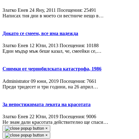
Златко Енев
24 Яну, 2011
Посещения: 25491
Написах тия дни в моето си вестниче нещо в…
Докато се смеем, все има надежда
Златко Енев
12 Юли, 2013
Посещения: 10188
Един мъдър мъж беше казал, че, смеейки се,…
Снимки от чернобилската катастрофа, 1986
Administrator
09 юни, 2019
Посещения: 7661
Преди тридесет и три години, на 26 април…
За непостижимата лекота на красотата
Златко Енев
22 Юли, 2019
Посещения: 9006
Не знам дали красотата действително ще спаси…
×
×