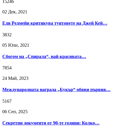
15246
02 Дек, 2021
Еди Редмейн критикува туитовете на Джей Кей…
3832
05 Юли, 2021
Сбогом на „Спирала“, най-красивата…
7854
24 Май, 2023
Международната награда „Букър“ обяви първия…
5167
06 Сeп, 2025
Секретни документи от 90-те години: Колко…