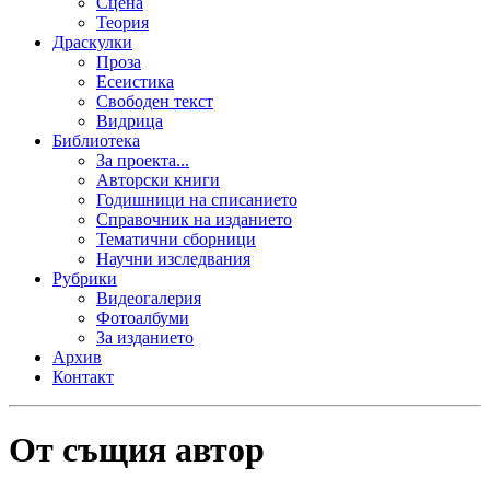
Сцена
Теория
Драскулки
Проза
Есеистика
Свободен текст
Видрица
Библиотека
За проекта...
Авторски книги
Годишници на списанието
Справочник на изданието
Тематични сборници
Научни изследвания
Рубрики
Видеогалерия
Фотоалбуми
За изданието
Архив
Контакт
От същия автор