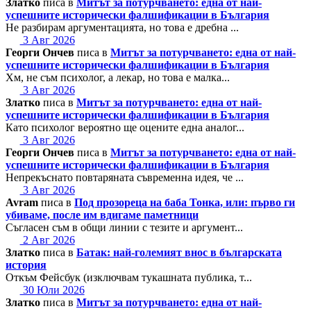
Златко
писа в
Митът за потурчването: една от най-
успешните исторически фалшификации в България
Не разбирам аргументацията, но това е дребна ...
3 Авг 2026
Георги Ончев
писа в
Митът за потурчването: една от най-
успешните исторически фалшификации в България
Хм, не съм психолог, а лекар, но това е малка...
3 Авг 2026
Златко
писа в
Митът за потурчването: една от най-
успешните исторически фалшификации в България
Като психолог вероятно ще оцените една аналог...
3 Авг 2026
Георги Ончев
писа в
Митът за потурчването: една от най-
успешните исторически фалшификации в България
Непрекъснато повтаряната съвременна идея, че ...
3 Авг 2026
Avram
писа в
Под прозореца на баба Тонка, или: първо ги
убиваме, после им вдигаме паметници
Съгласен съм в общи линии с тезите и аргумент...
2 Авг 2026
Златко
писа в
Батак: най-големият внос в българската
история
Откъм Фейсбук (изключвам тукашната публика, т...
30 Юли 2026
Златко
писа в
Митът за потурчването: една от най-