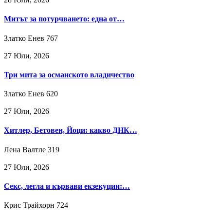
Митът за потурчването: една от…
Златко Енев
767
27 Юли, 2026
Три мита за османското владичество
Златко Енев
620
27 Юли, 2026
Хитлер, Бетовен, Йоци: какво ДНК…
Лена Валтле
319
27 Юли, 2026
Секс, легла и кървави екзекуции:…
Крис Трайхорн
724