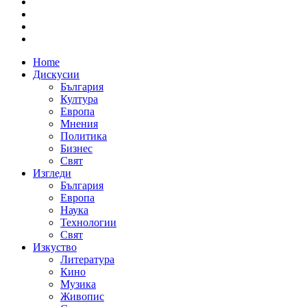
Home
Дискусии
България
Култура
Европа
Мнения
Политика
Бизнес
Свят
Изгледи
България
Европа
Наука
Технологии
Свят
Изкуство
Литература
Кино
Музика
Живопис