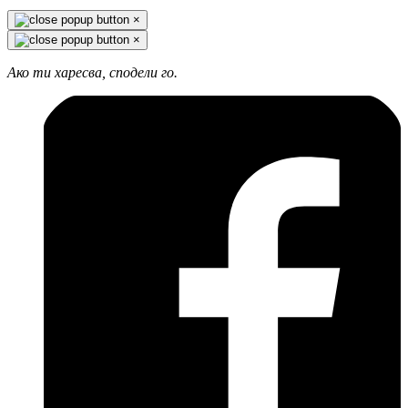
×
×
Ако ти харесва, сподели го.