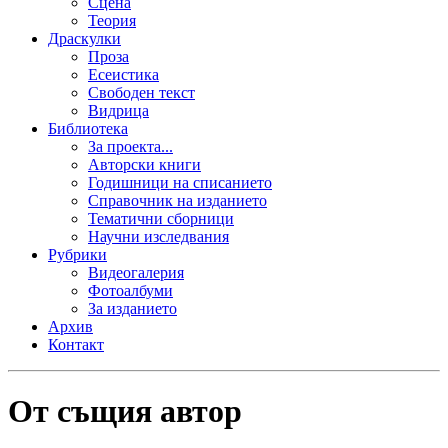
Сцена
Теория
Драскулки
Проза
Есеистика
Свободен текст
Видрица
Библиотека
За проекта...
Авторски книги
Годишници на списанието
Справочник на изданието
Тематични сборници
Научни изследвания
Рубрики
Видеогалерия
Фотоалбуми
За изданието
Архив
Контакт
От същия автор