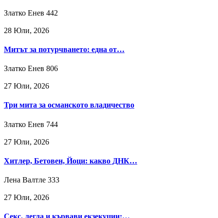
Златко Енев
442
28 Юли, 2026
Митът за потурчването: една от…
Златко Енев
806
27 Юли, 2026
Три мита за османското владичество
Златко Енев
744
27 Юли, 2026
Хитлер, Бетовен, Йоци: какво ДНК…
Лена Валтле
333
27 Юли, 2026
Секс, легла и кървави екзекуции:…