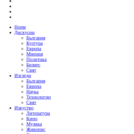
Home
Дискусии
България
Култура
Европа
Мнения
Политика
Бизнес
Свят
Изгледи
България
Европа
Наука
Технологии
Свят
Изкуство
Литература
Кино
Музика
Живопис