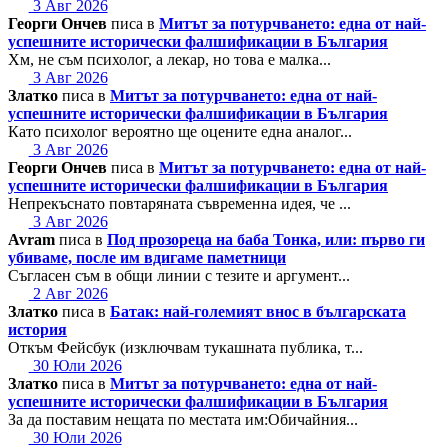
3 Авг 2026
Георги Ончев
писа в
Митът за потурчването: една от най-
успешните исторически фалшификации в България
Хм, не съм психолог, а лекар, но това е малка...
3 Авг 2026
Златко
писа в
Митът за потурчването: една от най-
успешните исторически фалшификации в България
Като психолог вероятно ще оцените една аналог...
3 Авг 2026
Георги Ончев
писа в
Митът за потурчването: една от най-
успешните исторически фалшификации в България
Непрекъснато повтаряната съвременна идея, че ...
3 Авг 2026
Avram
писа в
Под прозореца на баба Тонка, или: първо ги
убиваме, после им вдигаме паметници
Съгласен съм в общи линии с тезите и аргумент...
2 Авг 2026
Златко
писа в
Батак: най-големият внос в българската
история
Откъм Фейсбук (изключвам тукашната публика, т...
30 Юли 2026
Златко
писа в
Митът за потурчването: една от най-
успешните исторически фалшификации в България
За да поставим нещата по местата им:Обичайния...
30 Юли 2026