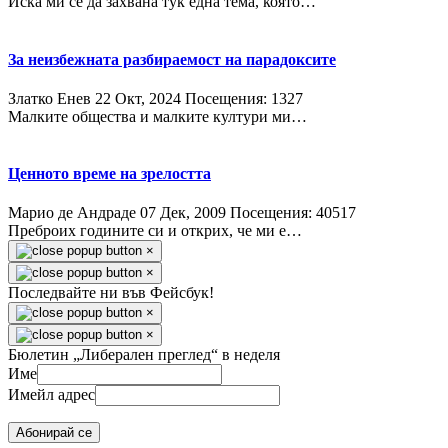
Иска ми се да захвана тук една тема, която…
За неизбежната разбираемост на парадоксите
Златко Енев
22 Окт, 2024
Посещения: 1327
Малките общества и малките култури ми…
Ценното време на зрелостта
Марио де Андраде
07 Дек, 2009
Посещения: 40517
Преброих годините си и открих, че ми е…
×
×
Последвайте ни във Фейсбук!
×
×
Бюлетин „Либерален преглед“ в неделя
Име
Имейл адрес
Абонирай се