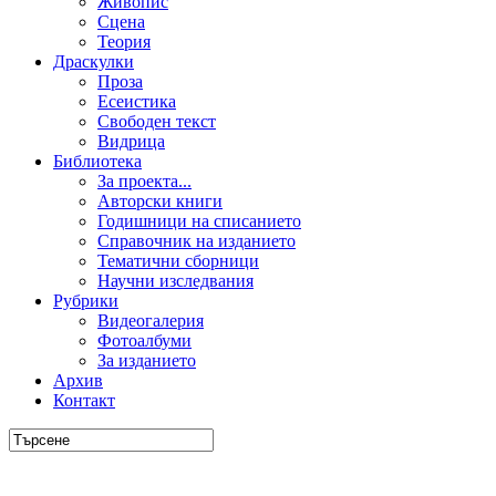
Живопис
Сцена
Теория
Драскулки
Проза
Есеистика
Свободен текст
Видрица
Библиотека
За проекта...
Авторски книги
Годишници на списанието
Справочник на изданието
Тематични сборници
Научни изследвания
Рубрики
Видеогалерия
Фотоалбуми
За изданието
Архив
Контакт