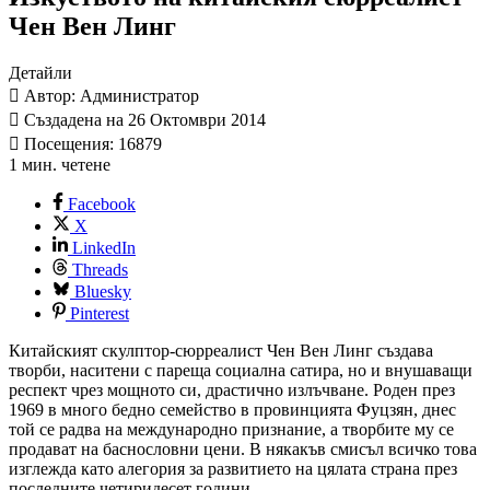
Чен Вен Линг
Детайли
Автор: Администратор
Създадена на 26 Октомври 2014
Посещения: 16879
1 мин. четене
Facebook
X
LinkedIn
Threads
Bluesky
Pinterest
Китайският скулптор-сюрреалист Чен Вен Линг създава
творби, наситени с пареща социална сатира, но и внушаващи
респект чрез мощното си, драстично излъчване. Роден през
1969 в много бедно семейство в провинцията Фуцзян, днес
той се радва на международно признание, а творбите му се
продават на баснословни цени. В някакъв смисъл всичко това
изглежда като алегория за развитието на цялата страна през
последните четиридесет години...