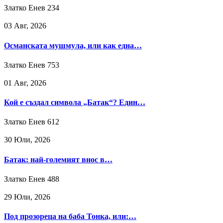
Златко Енев
234
03 Авг, 2026
Османската мушмула, или как една…
Златко Енев
753
01 Авг, 2026
Кой е създал символа „Батак“? Един…
Златко Енев
612
30 Юли, 2026
Батак: най-големият внос в…
Златко Енев
488
29 Юли, 2026
Под прозореца на баба Тонка, или:…