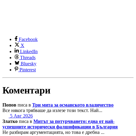
Facebook
X
LinkedIn
Threads
Bluesky
Pinterest
Коментари
Попов
писа в
Три мита за османското владичество
Все някога трябваше да излезе този текст. Най...
5 Авг 2026
Златко
писа в
Митът за потурчването: една от най-
успешните исторически фалшификации в България
Не разбирам аргументацията, но това е дребна ...