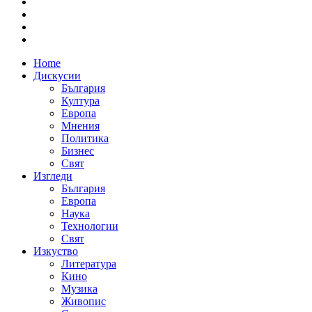
Home
Дискусии
България
Култура
Европа
Мнения
Политика
Бизнес
Свят
Изгледи
България
Европа
Наука
Технологии
Свят
Изкуство
Литература
Кино
Музика
Живопис