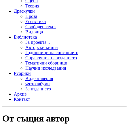
Сцена
Теория
Драскулки
Проза
Есеистика
Свободен текст
Видрица
Библиотека
За проекта...
Авторски книги
Годишници на списанието
Справочник на изданието
Тематични сборници
Научни изследвания
Рубрики
Видеогалерия
Фотоалбуми
За изданието
Архив
Контакт
От същия автор