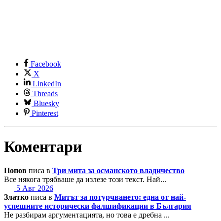
Facebook
X
LinkedIn
Threads
Bluesky
Pinterest
Коментари
Попов
писа в
Три мита за османското владичество
Все някога трябваше да излезе този текст. Най...
5 Авг 2026
Златко
писа в
Митът за потурчването: една от най-
успешните исторически фалшификации в България
Не разбирам аргументацията, но това е дребна ...