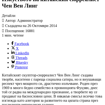
Чен Вен Линг
Детайли
Автор: Администратор
Създадена на 26 Октомври 2014
Посещения: 16881
1 мин. четене
Facebook
X
LinkedIn
Threads
Bluesky
Pinterest
Китайският скулптор-сюрреалист Чен Вен Линг създава
творби, наситени с пареща социална сатира, но и внушаващи
респект чрез мощното си, драстично излъчване. Роден през
1969 в много бедно семейство в провинцията Фуцзян, днес
той се радва на международно признание, а творбите му се
продават на баснословни цени. В някакъв смисъл всичко това
изглежда като алегория за развитието на цялата страна през
последните четиридесет години...