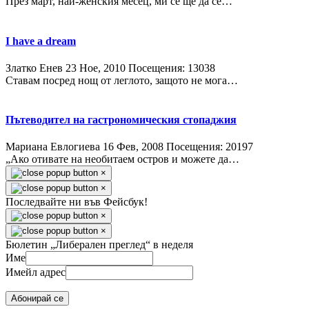
През март, най-женския месец, ми се ще да се…
I have a dream
Златко Енев
23 Ное, 2010
Посещения: 13038
Ставам посред нощ от леглото, защото не мога…
Пътеводител на гастрономическия стопаджия
Мариана Евлогиева
16 Фев, 2008
Посещения: 20197
„Ако отивате на необитаем остров и можете да…
×
×
Последвайте ни във Фейсбук!
×
×
Бюлетин „Либерален преглед“ в неделя
Име
Имейл адрес
Абонирай се