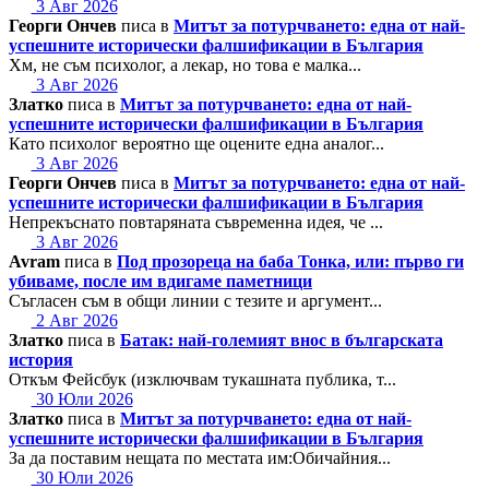
3 Авг 2026
Георги Ончев
писа в
Митът за потурчването: една от най-
успешните исторически фалшификации в България
Хм, не съм психолог, а лекар, но това е малка...
3 Авг 2026
Златко
писа в
Митът за потурчването: една от най-
успешните исторически фалшификации в България
Като психолог вероятно ще оцените една аналог...
3 Авг 2026
Георги Ончев
писа в
Митът за потурчването: една от най-
успешните исторически фалшификации в България
Непрекъснато повтаряната съвременна идея, че ...
3 Авг 2026
Avram
писа в
Под прозореца на баба Тонка, или: първо ги
убиваме, после им вдигаме паметници
Съгласен съм в общи линии с тезите и аргумент...
2 Авг 2026
Златко
писа в
Батак: най-големият внос в българската
история
Откъм Фейсбук (изключвам тукашната публика, т...
30 Юли 2026
Златко
писа в
Митът за потурчването: една от най-
успешните исторически фалшификации в България
За да поставим нещата по местата им:Обичайния...
30 Юли 2026