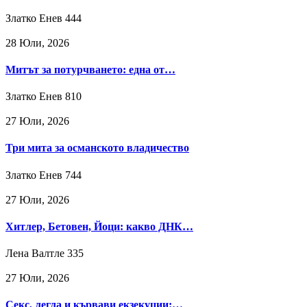
Златко Енев
444
28 Юли, 2026
Митът за потурчването: една от…
Златко Енев
810
27 Юли, 2026
Три мита за османското владичество
Златко Енев
744
27 Юли, 2026
Хитлер, Бетовен, Йоци: какво ДНК…
Лена Валтле
335
27 Юли, 2026
Секс, легла и кървави екзекуции:…