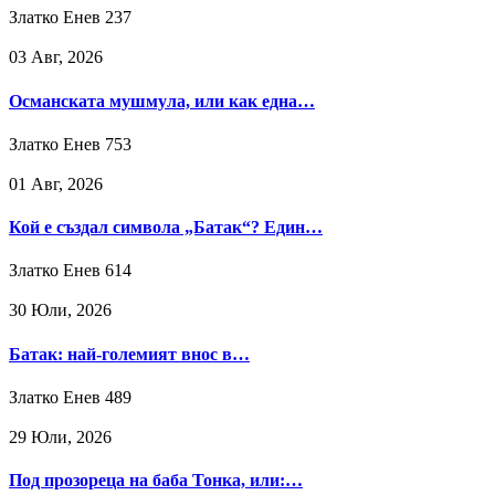
Златко Енев
237
03 Авг, 2026
Османската мушмула, или как една…
Златко Енев
753
01 Авг, 2026
Кой е създал символа „Батак“? Един…
Златко Енев
614
30 Юли, 2026
Батак: най-големият внос в…
Златко Енев
489
29 Юли, 2026
Под прозореца на баба Тонка, или:…