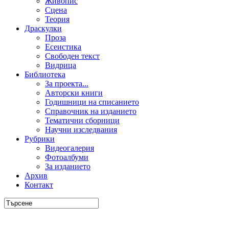
Живопис
Сцена
Теория
Драскулки
Проза
Есеистика
Свободен текст
Видрица
Библиотека
За проекта...
Авторски книги
Годишници на списанието
Справочник на изданието
Тематични сборници
Научни изследвания
Рубрики
Видеогалерия
Фотоалбуми
За изданието
Архив
Контакт