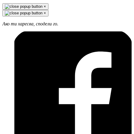
×
×
Ако ти харесва, сподели го.