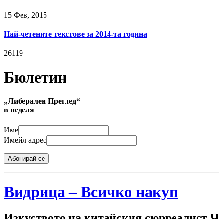
15 Фев, 2015
Най-четените текстове за 2014-та година
26119
Бюлетин
„Либерален Преглед“
в неделя
Име
Имейл адрес
Абонирай се
Видрица – Всичко накуп
Изкуството на китайския сюрреалист 