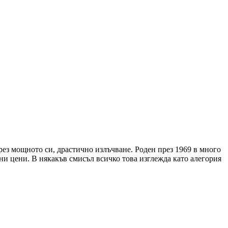
ез мощното си, драстично излъчване. Роден през 1969 в много
ни цени. В някакъв смисъл всичко това изглежда като алегория