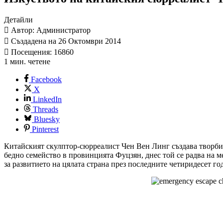
Детайли
Автор: Администратор
Създадена на 26 Октомври 2014
Посещения: 16860
1 мин. четене
Facebook
X
LinkedIn
Threads
Bluesky
Pinterest
Китайският скулптор-сюрреалист Чен Вен Линг създава творби,
бедно семейство в провинцията Фуцзян, днес той се радва на м
за развитието на цялата страна през последните четиридесет год