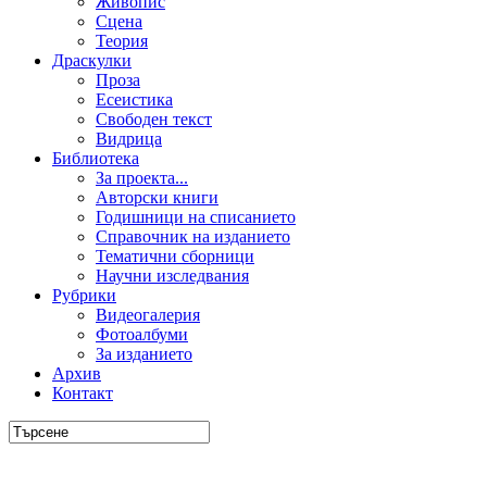
Живопис
Сцена
Теория
Драскулки
Проза
Есеистика
Свободен текст
Видрица
Библиотека
За проекта...
Авторски книги
Годишници на списанието
Справочник на изданието
Тематични сборници
Научни изследвания
Рубрики
Видеогалерия
Фотоалбуми
За изданието
Архив
Контакт