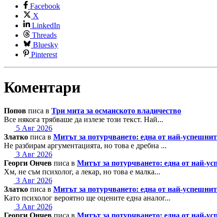
Facebook
X
LinkedIn
Threads
Bluesky
Pinterest
Коментари
Попов
писа в
Три мита за османското владичество
Все някога трябваше да излезе този текст. Най...
5 Авг 2026
Златко
писа в
Митът за потурчването: една от най-успешн
Не разбирам аргументацията, но това е дребна ...
3 Авг 2026
Георги Ончев
писа в
Митът за потурчването: една от най-
Хм, не съм психолог, а лекар, но това е малка...
3 Авг 2026
Златко
писа в
Митът за потурчването: една от най-успешн
Като психолог вероятно ще оцените една аналог...
3 Авг 2026
Георги Ончев
писа в
Митът за потурчването: една от най-