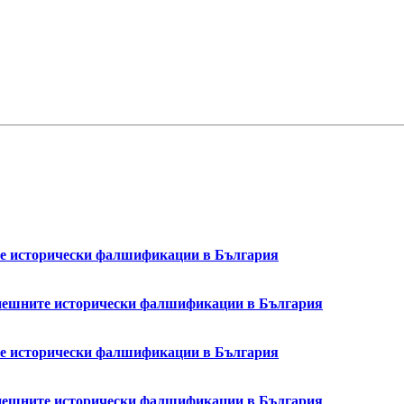
ите исторически фалшификации в България
успешните исторически фалшификации в България
ите исторически фалшификации в България
успешните исторически фалшификации в България