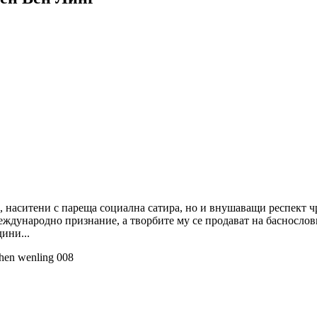
 наситени с пареща социална сатира, но и внушаващи респект чр
еждународно признание, а творбите му се продават на баснослов
ини...