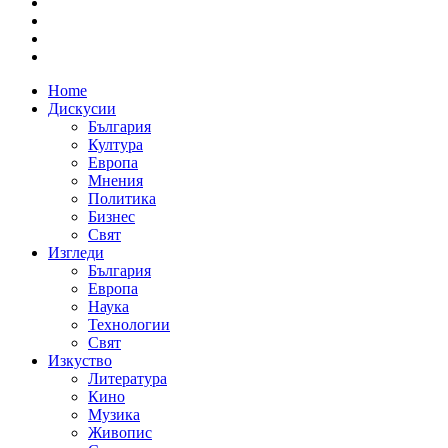
Home
Дискусии
България
Култура
Европа
Мнения
Политика
Бизнес
Свят
Изгледи
България
Европа
Наука
Технологии
Свят
Изкуство
Литература
Кино
Музика
Живопис