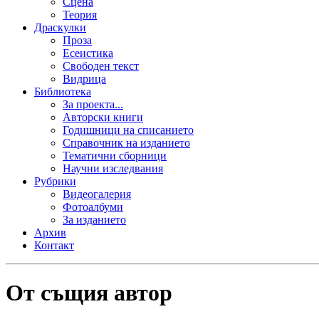
Сцена
Теория
Драскулки
Проза
Есеистика
Свободен текст
Видрица
Библиотека
За проекта...
Авторски книги
Годишници на списанието
Справочник на изданието
Тематични сборници
Научни изследвания
Рубрики
Видеогалерия
Фотоалбуми
За изданието
Архив
Контакт
От същия автор