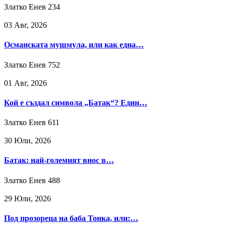
Златко Енев
234
03 Авг, 2026
Османската мушмула, или как една…
Златко Енев
752
01 Авг, 2026
Кой е създал символа „Батак“? Един…
Златко Енев
611
30 Юли, 2026
Батак: най-големият внос в…
Златко Енев
488
29 Юли, 2026
Под прозореца на баба Тонка, или:…