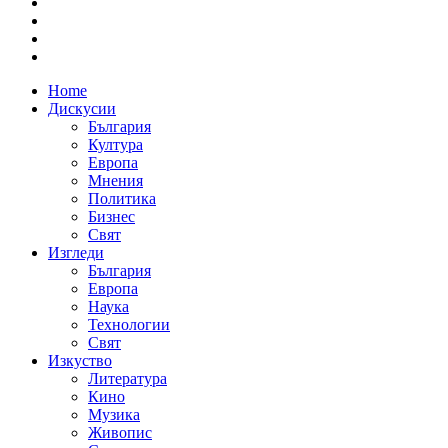
Home
Дискусии
България
Култура
Европа
Мнения
Политика
Бизнес
Свят
Изгледи
България
Европа
Наука
Технологии
Свят
Изкуство
Литература
Кино
Музика
Живопис