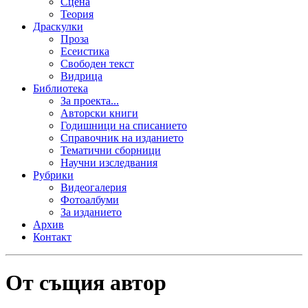
Сцена
Теория
Драскулки
Проза
Есеистика
Свободен текст
Видрица
Библиотека
За проекта...
Авторски книги
Годишници на списанието
Справочник на изданието
Тематични сборници
Научни изследвания
Рубрики
Видеогалерия
Фотоалбуми
За изданието
Архив
Контакт
От същия автор