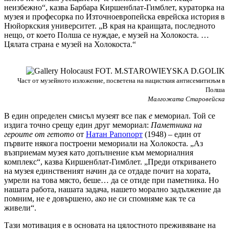
неизбежно“, казва Барбара Киршенблат-Гимблет, кураторка на
музея и професорка по Източноевропейска еврейска история в
Нюйоркския университет. „В края на краищата, последното
нещо, от което Полша се нуждае, е музей на Холокоста. …
Цялата страна е музей на Холокоста.“
Част от музейното изложение, посветена на нацисткия антисемитизъм в
Полша
Малгожата Старовейска
В един определен смисъл музеят все пак
е
мемориал. Той се
издига точно срещу един друг мемориал:
Паметника на
героите от гетото
от
Натан Рапопорт
(1948) – един от
първите някога построени мемориали на Холокоста. „Аз
възприемам музея като допълнение към мемориалния
комплекс“, казва Киршенблат-Гимблет. „Преди откриването
на музея единственият начин да се отдаде почит на хората,
умрели на това място, беше… да се отиде при паметника. Но
нашата работа, нашата задача, нашето морално задължение да
помним, не е довършено, ако не си спомняме как те са
живели“.
Тази мотивация е в основата на цялостното преживяване на