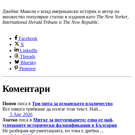
Джеймс Маколи е млад американски историк и автор на
множество популярни статии в издания като
The New Yorker
,
International Herald Tribune
и
The New Republic
.
Facebook
X
LinkedIn
Threads
Bluesky
Pinterest
Коментари
Попов
писа в
Три мита за османското владичество
Все някога трябваше да излезе този текст. Най...
5 Авг 2026
Златко
писа в
Митът за потурчването: една от най-
успешните исторически фалшификации в България
Не разбирам аргументацията, но това е дребна ...