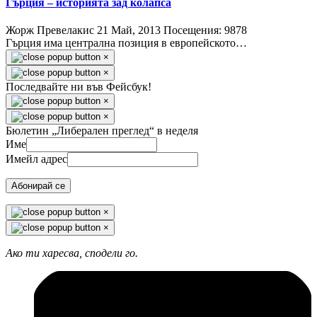
Гърция – историята зад колапса
Жорж Превелакис
21 Май, 2013
Посещения: 9878
Гърция има централна позиция в европейското…
×
×
Последвайте ни във Фейсбук!
×
×
Бюлетин „Либерален преглед“ в неделя
Име
Имейл адрес
Абонирай се
×
×
Ако ти харесва, сподели го.