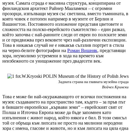
музея. Самата сграда е масивна структура, конципирана от
финландския архитект Райнер Мааламеки – с огромни
прозорци, изпълващи музея със светлина, вместо тъмнината, в
която човек е потопен например в музеите от Берлин и
Вашингтон. Постоянното изложение представя цветовете и
сложността на полско-еврейското съжителство – един разказ,
който започва с най-ранните следи от евреи по полските земи
и се придвижва през вековете чрез най-различни експозиции.
Това в никакъв случай не е някакъв сълзлив портрет в стила
на черно-белите фотографии на
Роман Вишняк
, представящи
хора, неумолимо устремени в хода на времето към
неизбежното си унищожение през двадесети век.
Задната страна на главната музейна сграда
Войчех Крински
Това е може би най-окуражаващото от всички постижения на
музея: създаването на пространство там, където – за пръв път
в бившите европейски „кървави земи“ – еврейският свят от
Полша и Източна Европа може да бъде запомнен като
изпълнения с живот народ, който някога е бил. В този смисъл
той се обръща към липсата не просто на милиони неродени
хора с имена, гласове и животи, но и към липсата на цяла една