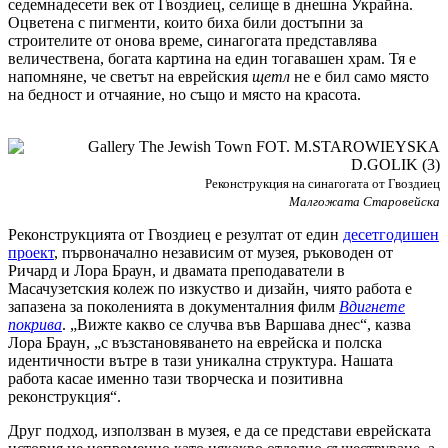
седемнадесети век от Гвоздиец, селище в днешна Украйна.
Оцветена с пигменти, които биха били достъпни за
строителите от онова време, синагогата представлява
величествена, богата картина на един тогавашен храм. Тя е
напомняне, че светът на еврейския
щетл
не е бил само място
на бедност и отчаяние, но също и място на красота.
Реконструкция на синагогата от Гвоздиец
Малгожата Старовейска
Реконструкцията от Гвоздиец е резултат от един
десетгодишен
проект
, първоначално независим от музея, ръководен от
Ричард и Лора Браун, и двамата преподаватели в
Масачузетския колеж по изкуство и дизайн, чиято работа е
запазена за поколенията в документалния филм
Вдигнете
покрива
. „Вижте какво се случва във Варшава днес“, казва
Лора Браун, „с възстановяването на еврейска и полска
идентичности вътре в тази уникална структура. Нашата
работа касае именно тази творческа и позитивна
реконструкция“.
Друг подход, използван в музея, е да се представи еврейската