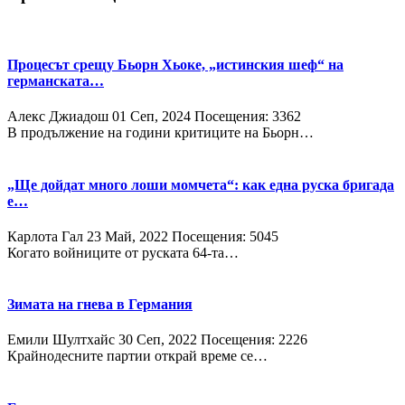
Процесът срещу Бьорн Хьоке, „истинския шеф“ на
германската…
Алекс Джиадош
01 Сeп, 2024
Посещения: 3362
В продължение на години критиците на Бьорн…
„Ще дойдат много лоши момчета“: как една руска бригада
е…
Карлота Гал
23 Май, 2022
Посещения: 5045
Когато войниците от руската 64-та…
Зимата на гнева в Германия
Емили Шултхайс
30 Сeп, 2022
Посещения: 2226
Крайнодесните партии открай време се…