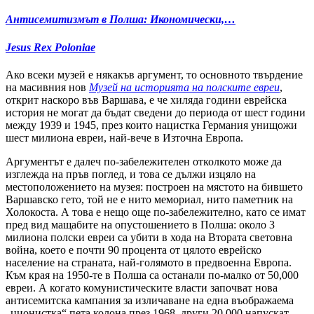
Антисемитизмът в Полша: Икономически,…
Jesus Rex Poloniae
Ако всеки музей е някакъв аргумент, то основното твърдение
на масивния нов
Музей на историята на полските евреи
,
открит наскоро във Варшава, е че хиляда години еврейска
история не могат да бъдат сведени до периода от шест години
между 1939 и 1945, през които нацистка Германия унищожи
шест милиона евреи, най-вече в Източна Европа.
Аргументът е далеч по-забележителен отколкото може да
изглежда на пръв поглед, и това се дължи изцяло на
местоположението на музея: построен на мястото на бившето
Варшавско гето, той не е нито мемориал, нито паметник на
Холокоста. А това е нещо още по-забележително, като се имат
пред вид мащабите на опустошението в Полша: около 3
милиона полски евреи са убити в хода на Втората световна
война, което е почти 90 процента от цялото еврейско
население на страната, най-голямото в предвоенна Европа.
Към края на 1950-те в Полша са останали по-малко от 50,000
евреи. А когато комунистическите власти започват нова
антисемитска кампания за изличаване на една въображаема
„ционистка“ пета колона през 1968, други 20,000 напускат