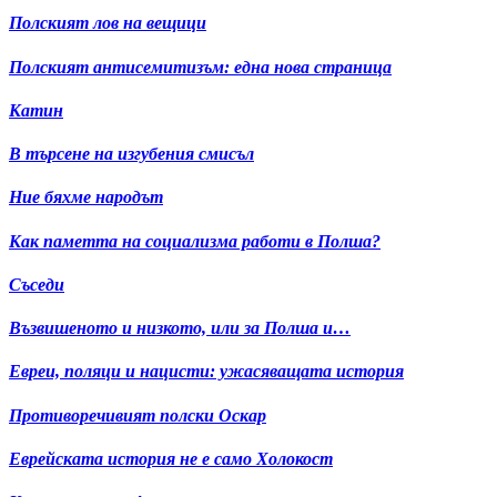
Полският лов на вещици
Полският антисемитизъм: една нова страница
Катин
В търсене на изгубения смисъл
Ние бяхме народът
Как паметта на социализма работи в Полша?
Съседи
Възвишеното и низкото, или за Полша и…
Евреи, поляци и нацисти: ужасяващата история
Противоречивият полски Оскар
Еврейската история не е само Холокост