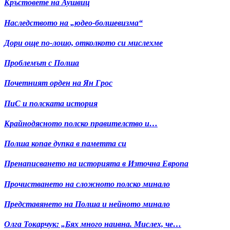
Кръстовете на Аушвиц
Наследството на „юдео-болшевизма“
Дори още по-лошо, отколкото си мислехме
Проблемът с Полша
Почетният орден на Ян Грос
ПиС и полската история
Крайнодясното полско правителство и…
Полша копае дупка в паметта си
Пренаписването на историята в Източна Европа
Прочистването на сложното полско минало
Представянето на Полша и нейното минало
Олга Токарчук: „Бях много наивна. Мислех, че…