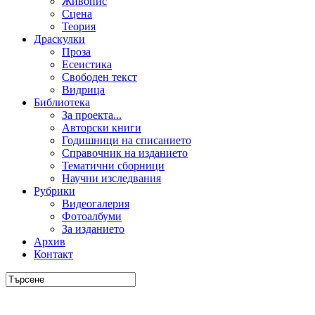
Живопис
Сцена
Теория
Драскулки
Проза
Есеистика
Свободен текст
Видрица
Библиотека
За проекта...
Авторски книги
Годишници на списанието
Справочник на изданието
Тематични сборници
Научни изследвания
Рубрики
Видеогалерия
Фотоалбуми
За изданието
Архив
Контакт