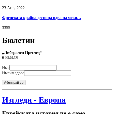
23 Апр, 2022
Френската крайна десница идва на меки…
3355
Бюлетин
„Либерален Преглед“
в неделя
Име
Имейл адрес
Абонирай се
Изгледи - Европа
Еврейската история не е само