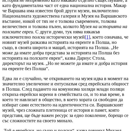
история не непременно като някакво отделно съществуване, а
като фундаментална част от една национална история. Макар
че Варшава има известен брой други музеи, включително
Националната художествена галерия и Музея на Варшавското
въстание, никой от тях не е толкова съвременен, толкова
величествен и толкова пълен, колкото
Музея на историята на
полските евреи
. С други думи, тук няма някакъв
изключително
полски
исторически музей
[1]
, което означава, че
новият музей разказва историята на евреите в Полша, но
също, в своята широта и мащаб, историята на Полша. „Не
може да имате добра представа за историята на Полша без
историята на полските евреи“, казва Дариус Стола,
директорът на музея. „Но не можете да имате и добра история
на евреите без Полша“.
Едва ли е случайно, че откриването на музея идва в момент на
значително увеличение и ентусиазъм сред еврейската общност
в Полша. След падането на комунизма хиляди млади поляци
откриха еврейски корени в семействата си, и то във време, в
което те навлизат в общество, в което хората са свободни да
избират сами естеството на идентичността си. Варшавският
музей, чрез сложната плетеница от история и памет, която
представя, ще бъде важен ресурс за едно поколение, борещо се
със сложностите на своето минало.
„Той е еврейски, но също и полски“, казва равинът Михаел