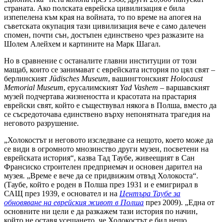
страната. Ако полската еврейска цивилизация е била
изпепелена към края на войната, то по време на апогея на
съветската окупация тази цивилизация вече е само далечен
спомен, почти сън, достъпен единствено чрез разказите на
Шолем Алейхем и картините на Марк Шагал.
Но в сравнение с останалите главни институции от този
мащаб, които се занимават с еврейската история по цял свят –
берлинският
J
ü
disches
Museum
, вашингтонският
Holocaust
Memorial
Museum
, ерусалимският
Yad
Vashem
– варшавският
музей подчертава жизнеността и красотата на прастария
еврейски свят, който е съществувал някога в Полша, вместо да
се съсредоточава единствено върху непонятната трагедия на
неговото разрушение.
„Холокостът и неговото изследване са нещото, което може да
се види в огромното мнозинство други музеи, посветени на
еврейската история“, казва Тад Таубе, живеещият в Сан
Франсиско строителен предприемач и основен дарител на
музея. „Време е вече да се придвижим отвъд Холокоста“.
(Таубе, който е роден в Полша през 1931 и е емигрирал в
САЩ през 1939, е основател и на
Центъра Таубе за
обновяване на еврейския живот в Полша
през 2009). „Една от
основните ни цели е да разкажем тази история по начин,
който не оставя усещането, че Холокостът е бил нещо