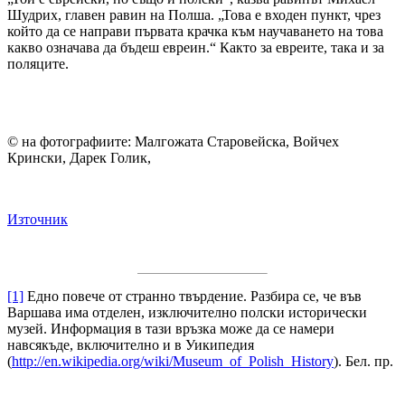
Шудрих, главен равин на Полша. „Това е входен пункт, чрез
който да се направи първата крачка към научаването на това
какво означава да бъдеш евреин.“ Както за евреите, така и за
поляците.
© на фотографиите: Малгожата Старовейска, Войчех
Крински, Дарек Голик,
Източник
[1]
Едно повече от странно твърдение. Разбира се, че във
Варшава има отделен, изключително полски исторически
музей. Информация в тази връзка може да се намери
навсякъде, включително и в Уикипедия
(
http://en.wikipedia.org/wiki/Museum_of_Polish_History
). Бел. пр.