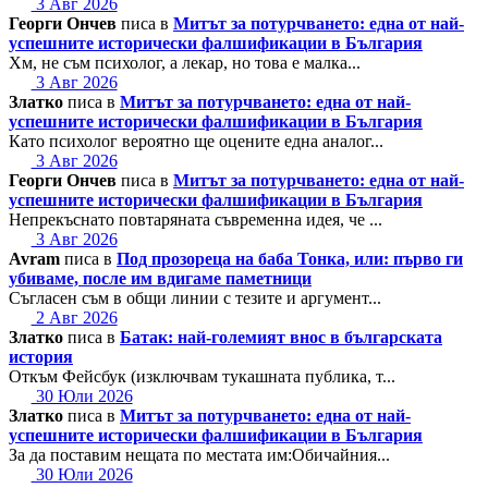
3 Авг 2026
Георги Ончев
писа в
Митът за потурчването: една от най-
успешните исторически фалшификации в България
Хм, не съм психолог, а лекар, но това е малка...
3 Авг 2026
Златко
писа в
Митът за потурчването: една от най-
успешните исторически фалшификации в България
Като психолог вероятно ще оцените една аналог...
3 Авг 2026
Георги Ончев
писа в
Митът за потурчването: една от най-
успешните исторически фалшификации в България
Непрекъснато повтаряната съвременна идея, че ...
3 Авг 2026
Avram
писа в
Под прозореца на баба Тонка, или: първо ги
убиваме, после им вдигаме паметници
Съгласен съм в общи линии с тезите и аргумент...
2 Авг 2026
Златко
писа в
Батак: най-големият внос в българската
история
Откъм Фейсбук (изключвам тукашната публика, т...
30 Юли 2026
Златко
писа в
Митът за потурчването: една от най-
успешните исторически фалшификации в България
За да поставим нещата по местата им:Обичайния...
30 Юли 2026