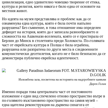
цивилизация, едно удивително човешко творение от етика,
култура и религия, което някога е било една от основите на
местния живот.
Но идеята на музея представлява и проблем: как да се
ознаменува една култура, която е била почти напълно
разрушена? Без съмнение, в това отношение има определен
дефицит на история, която да е записала разнообразието и
сложността на Ашкенази-вселената, която се е простирала от
Берлин до Минск в столетията преди Холокоста. По-голямата
част от еврейската култура в Полша е била ограбена,
разрушена или разпратена по други места в следвоенните
комунистически десетилетия, когато не е било безопасно да се
демонстрира публично еврейска идентичност.
Изложбена зала, посветена на историята на надгробните камъни
Дарек Голик
Именно поради това централната част от постоянното
изложение е един вид спечелено отново пространство вътре в
по-голямото възстановено пространство на самия музей –
една щателна реконструкция на дървена синагога от