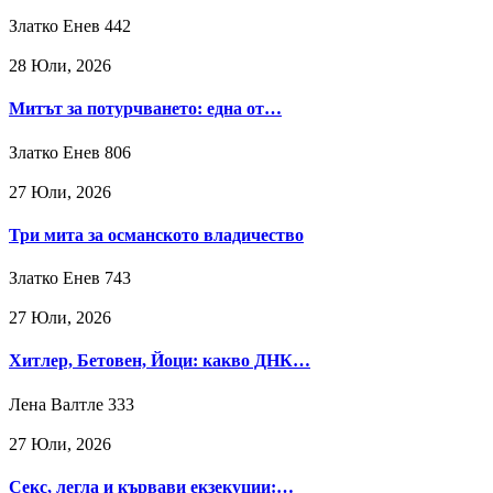
Златко Енев
442
28 Юли, 2026
Митът за потурчването: една от…
Златко Енев
806
27 Юли, 2026
Три мита за османското владичество
Златко Енев
743
27 Юли, 2026
Хитлер, Бетовен, Йоци: какво ДНК…
Лена Валтле
333
27 Юли, 2026
Секс, легла и кървави екзекуции:…