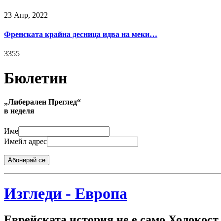
23 Апр, 2022
Френската крайна десница идва на меки…
3355
Бюлетин
„Либерален Преглед“
в неделя
Име
Имейл адрес
Абонирай се
Изгледи - Европа
Еврейската история не е само Холокост