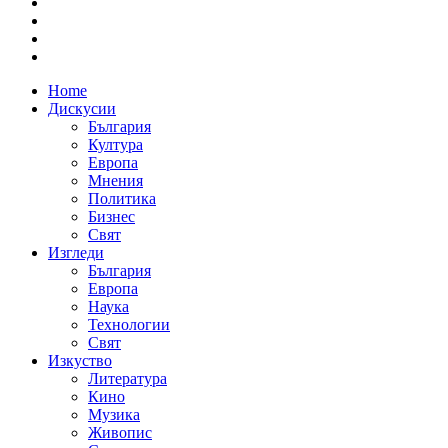
Home
Дискусии
България
Култура
Европа
Мнения
Политика
Бизнес
Свят
Изгледи
България
Европа
Наука
Технологии
Свят
Изкуство
Литература
Кино
Музика
Живопис