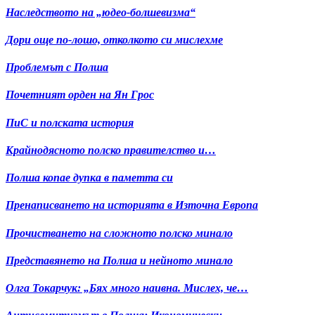
Наследството на „юдео-болшевизма“
Дори още по-лошо, отколкото си мислехме
Проблемът с Полша
Почетният орден на Ян Грос
ПиС и полската история
Крайнодясното полско правителство и…
Полша копае дупка в паметта си
Пренаписването на историята в Източна Европа
Прочистването на сложното полско минало
Представянето на Полша и нейното минало
Олга Токарчук: „Бях много наивна. Мислех, че…