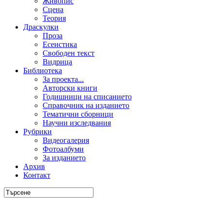
Живопис
Сцена
Теория
Драскулки
Проза
Есеистика
Свободен текст
Видрица
Библиотека
За проекта...
Авторски книги
Годишници на списанието
Справочник на изданието
Тематични сборници
Научни изследвания
Рубрики
Видеогалерия
Фотоалбуми
За изданието
Архив
Контакт