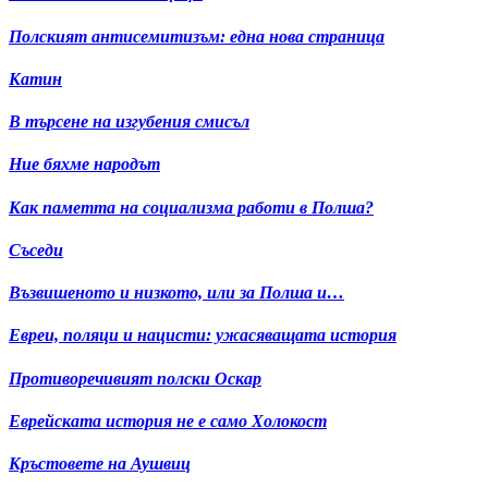
Полският антисемитизъм: една нова страница
Катин
В търсене на изгубения смисъл
Ние бяхме народът
Как паметта на социализма работи в Полша?
Съседи
Възвишеното и низкото, или за Полша и…
Евреи, поляци и нацисти: ужасяващата история
Противоречивият полски Оскар
Еврейската история не е само Холокост
Кръстовете на Аушвиц