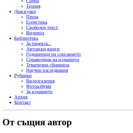
Сцена
Теория
Драскулки
Проза
Есеистика
Свободен текст
Видрица
Библиотека
За проекта...
Авторски книги
Годишници на списанието
Справочник на изданието
Тематични сборници
Научни изследвания
Рубрики
Видеогалерия
Фотоалбуми
За изданието
Архив
Контакт
От същия автор