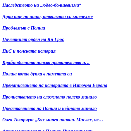
Наследството на „юдео-болшевизма“
Дори още по-лошо, отколкото си мислехме
Проблемът с Полша
Почетният орден на Ян Грос
ПиС и полската история
Крайнодясното полско правителство и…
Полша копае дупка в паметта си
Пренаписването на историята в Източна Европа
Прочистването на сложното полско минало
Представянето на Полша и нейното минало
Олга Токарчук: „Бях много наивна. Мислех, че…