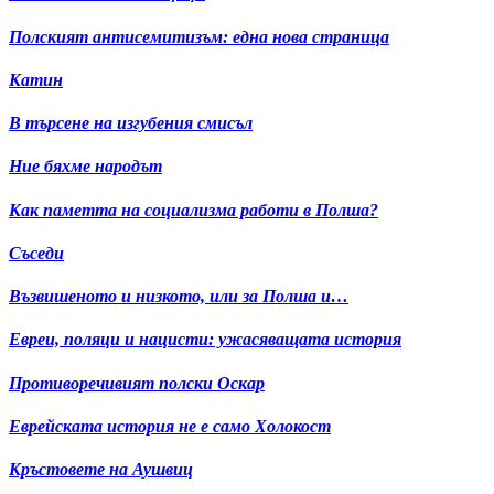
Полският антисемитизъм: една нова страница
Катин
В търсене на изгубения смисъл
Ние бяхме народът
Как паметта на социализма работи в Полша?
Съседи
Възвишеното и низкото, или за Полша и…
Евреи, поляци и нацисти: ужасяващата история
Противоречивият полски Оскар
Еврейската история не е само Холокост
Кръстовете на Аушвиц