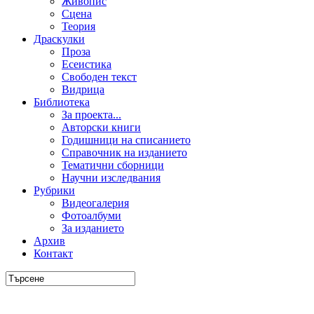
Живопис
Сцена
Теория
Драскулки
Проза
Есеистика
Свободен текст
Видрица
Библиотека
За проекта...
Авторски книги
Годишници на списанието
Справочник на изданието
Тематични сборници
Научни изследвания
Рубрики
Видеогалерия
Фотоалбуми
За изданието
Архив
Контакт