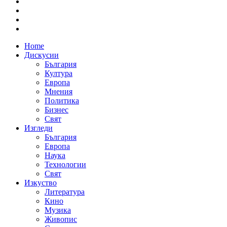
Home
Дискусии
България
Култура
Европа
Мнения
Политика
Бизнес
Свят
Изгледи
България
Европа
Наука
Технологии
Свят
Изкуство
Литература
Кино
Музика
Живопис