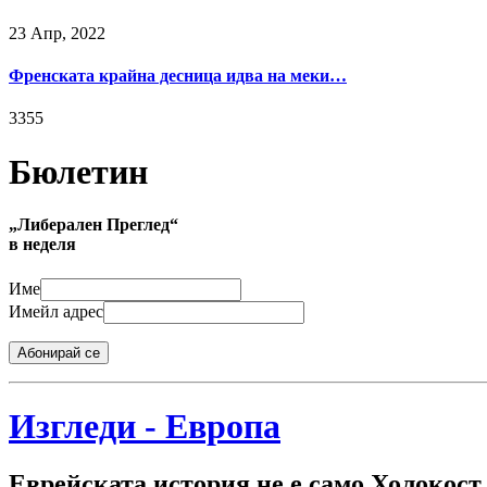
23 Апр, 2022
Френската крайна десница идва на меки…
3355
Бюлетин
„Либерален Преглед“
в неделя
Име
Имейл адрес
Абонирай се
Изгледи - Европа
Еврейската история не е само Холокост