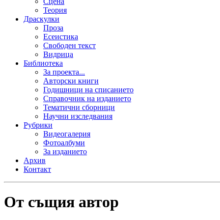
Сцена
Теория
Драскулки
Проза
Есеистика
Свободен текст
Видрица
Библиотека
За проекта...
Авторски книги
Годишници на списанието
Справочник на изданието
Тематични сборници
Научни изследвания
Рубрики
Видеогалерия
Фотоалбуми
За изданието
Архив
Контакт
От същия автор