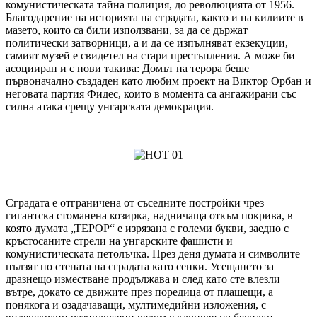
комунистическата тайна полиция, до революцията от 1956.
Благодарение на историята на сградата, както и на килиите в
мазето, които са били използвани, за да се държат
политически затворници, а и да се изпълняват екзекуции,
самият музей е свидетел на стари престъпления. А може би
асоцииран и с нови такива: Домът на терора беше
първоначално създаден като любим проект на Виктор Орбан и
неговата партия Фидес, които в момента са ангажирани със
силна атака срещу унгарската демокрация.
Сградата е отграничена от съседните постройки чрез
гигантска стоманена козирка, надничаща откъм покрива, в
която думата „ТЕРОР“ е изрязана с големи букви, заедно с
кръстосаните стрели на унгарските фашисти и
комунистическата петолъчка. През деня думата и символите
пълзят по стената на сградата като сенки. Усещането за
дразнещо изместване продължава и след като сте влезли
вътре, докато се движите през поредица от плашещи, а
понякога и озадачаващи, мултимедийни изложения, с