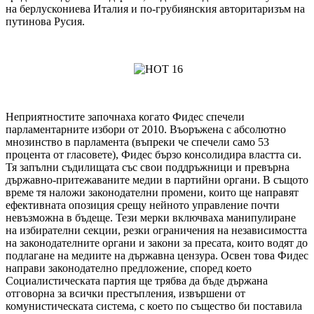
на берлускониева Италия и по-грубиянския авторитаризъм на
путинова Русия.
Неприятностите започнаха когато Фидес спечели
парламентарните избори от 2010. Въоръжена с абсолютно
мнозинство в парламента (въпреки че спечели само 53
процента от гласовете), Фидес бързо консолидира властта си.
Тя запълни съдилищата със свои поддръжници и превърна
държавно-притежаваните медии в партийни органи. В същото
време тя наложи законодателни промени, които ще направят
ефективната опозиция срещу нейното управление почти
невъзможна в бъдеще. Тези мерки включваха манипулиране
на избирателни секции, резки ограничения на независимостта
на законодателните органи и закони за пресата, които водят до
подлагане на медиите на държавна цензура. Освен това Фидес
направи законодателно предложение, според което
Социалистическата партия ще трябва да бъде държана
отговорна за всички престъпления, извършени от
комунистическата система, с което по същество би поставила