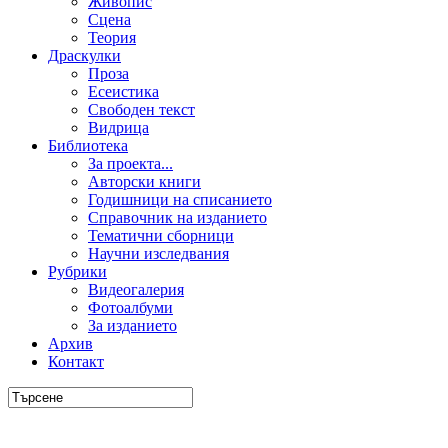
Живопис
Сцена
Теория
Драскулки
Проза
Есеистика
Свободен текст
Видрица
Библиотека
За проекта...
Авторски книги
Годишници на списанието
Справочник на изданието
Тематични сборници
Научни изследвания
Рубрики
Видеогалерия
Фотоалбуми
За изданието
Архив
Контакт