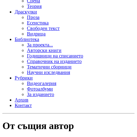
Сцена
Теория
Драскулки
Проза
Есеистика
Свободен текст
Видрица
Библиотека
За проекта...
Авторски книги
Годишници на списанието
Справочник на изданието
Тематични сборници
Научни изследвания
Рубрики
Видеогалерия
Фотоалбуми
За изданието
Архив
Контакт
От същия автор