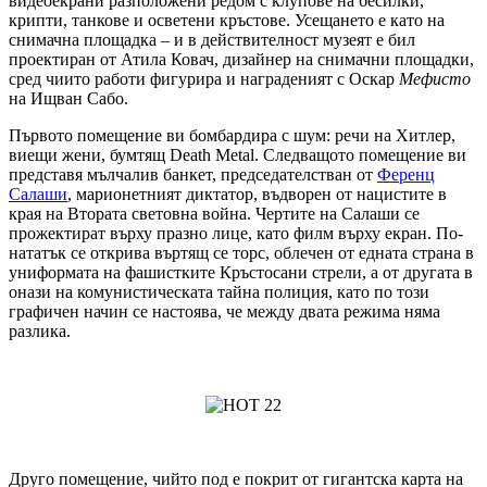
видеоекрани разположени редом с клупове на бесилки,
крипти, танкове и осветени кръстове. Усещането е като на
снимачна площадка – и в действителност музеят е бил
проектиран от Атила Ковач, дизайнер на снимачни площадки,
сред чиито работи фигурира и награденият с Оскар
Мефисто
на Ищван Сабо.
Първото помещение ви бомбардира с шум: речи на Хитлер,
виещи жени, бумтящ Death Metal. Следващото помещение ви
представя мълчалив банкет, председателстван от
Ференц
Салаши
, марионетният диктатор, въдворен от нацистите в
края на Втората световна война. Чертите на Салаши се
прожектират върху празно лице, като филм върху екран. По-
нататък се открива въртящ се торс, облечен от едната страна в
униформата на фашистките Кръстосани стрели, а от другата в
онази на комунистическата тайна полиция, като по този
графичен начин се настоява, че между двата режима няма
разлика.
Друго помещение, чийто под е покрит от гигантска карта на