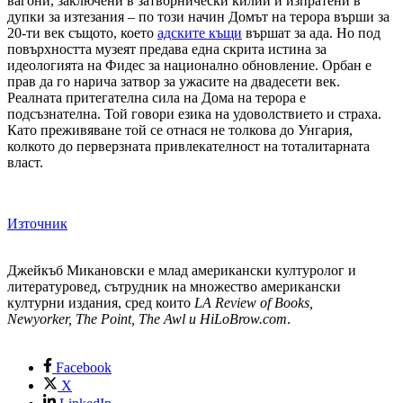
вагони, заключени в затворнически килии и изпратени в
дупки за изтезания – по този начин Домът на терора върши за
20-ти век същото, което
адските къщи
вършат за ада. Но под
повърхността музеят предава една скрита истина за
идеологията на Фидес за национално обновление. Орбан е
прав да го нарича затвор за ужасите на двадесети век.
Реалната притегателна сила на Дома на терора е
подсъзнателна. Той говори езика на удоволствието и страха.
Като преживяване той се отнася не толкова до Унгария,
колкото до перверзната привлекателност на тоталитарната
власт.
Източник
Джейкъб Микановски е млад американски културолог и
литературовед, сътрудник на множество американски
културни издания, сред които
LA Review of Books,
Newyorker, The Point, The Awl и HiLoBrow.com
.
Facebook
X