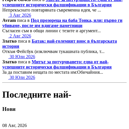
успешните исторически фалшификации в България
Непрекъснато повтаряната съвременна идея, че ...
3 Авг 2026
Avram
писа в
Под прозореца на баба Тонка, или: първо ги
убиваме, после им вдигаме паметници
Съгласен съм в общи линии с тезите и аргумент...
2 Авг 2026
Златко
писа в
Батак: най-големият внос в българската
история
Откъм Фейсбук (изключвам тукашната публика, т...
30 Юли 2026
Златко
писа в
Митът за потурчването: една от най-
успешните исторически фалшификации в България
За да поставим нещата по местата им:Обичайния...
30 Юли 2026
Последните най-
Нови
08 Авг, 2026