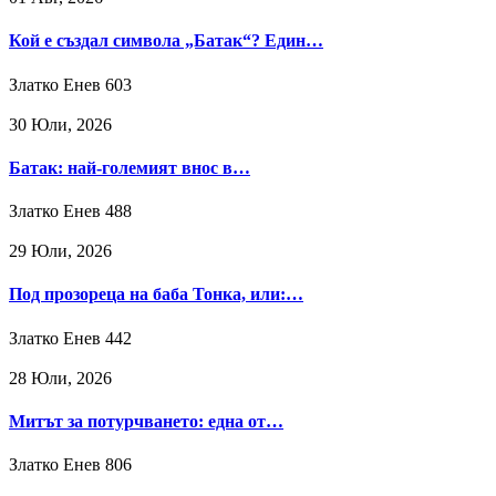
Кой е създал символа „Батак“? Един…
Златко Енев
603
30 Юли, 2026
Батак: най-големият внос в…
Златко Енев
488
29 Юли, 2026
Под прозореца на баба Тонка, или:…
Златко Енев
442
28 Юли, 2026
Митът за потурчването: една от…
Златко Енев
806