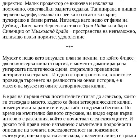
директно. Малък прожектор се включва и изключва
постоянно, осветявайки задната седалка. Тапицирана в пищно
червено кадифе, седалката грее като гигантско сърце,
пулсиращо в бавен ритъм. Изглежда като нещо от филм на
Дейвид Линч, като Червената стая от
Туин Пийкс
или бара
Силенцио от Мъ
лхоланд драйв
– пространства на невъзможно,
излизащо извън нормите, удоволствие.
***
Музеят е нещо като визуален план за начина, по който Фидес,
дясно-консервативната партия, в момента доминираща на
унгарската политическа сцена, старателно пренаписва
историята на страната. И едно от пространствата, в които се
провежда търсенето на реалността на онази история, е в
мазето на музея: неговите затворнически килии.
В края на първия етаж посетителите стигат до асансьор, който
ги отвежда в мазето, където са били затворническите килии,
помещенията за разпити и една тайна подземна бесилка. По
време на мъчително бавното спускане, на видео екран върви
интервю с разсилния, който е почиствал след екзекуциите. И
докато той прави едно изпълнено с мъчителни подробности
описание на точната последователност на подземните
екзекуции, операторът на асансьора, с каменно лице, се грижи