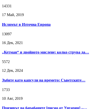
14331
17 Май, 2019
Ислямът в Източна Европа
13097
16 Дек, 2021
„Кетман“ и двойното мислене: колко струва да…
5572
12 Дек, 2024
Зъбите като капсули на времето: Съветските…
1733
10 Авг, 2019
Призивът на барабаните [писмо от Унгария] –…