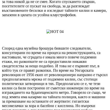
за това никой да не се смее. Когато спускането свърши,
посетителите се пускат на свобода, за да разглеждат
възстановените бесилки и изследват тайните килии и камери,
запазени в цялата си усойна клаустрофобия.
Според една музейна брошура бившите следователи,
консултирани по време на процеса на реконструкцията, са
настоявали, че сградата е имала много повече подземни
етажи, но разкопките не са предоставили никакви
свидетелства за нещо подобно. И това не е първият път, в
който тук се правят разкопки. По време на Унгарската
революция от 1956 екип от революционери напразно е търсил
предполагаемата мрежа от подземни килии, със стотици
политически затворници в тях. Предполагало се е, че тези
килии са били построени от съветски инженери по време на
изграждането на будапещенското метро. Говорело се също, че
под земята има казарми на тайната полиция, както и машини
за премахване на останките от жертвите: гигантски
месомелачки за хора и басейни с киселина. Но въпреки