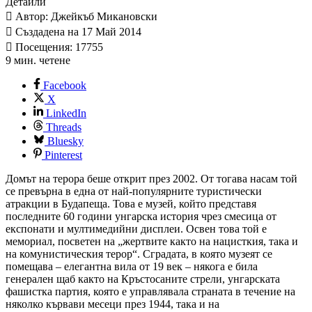
Детайли
Автор: Джейкъб Микановски
Създадена на 17 Май 2014
Посещения: 17755
9 мин. четене
Facebook
X
LinkedIn
Threads
Bluesky
Pinterest
Домът на терора беше открит през 2002. От тогава насам той
се превърна в една от най-популярните туристически
атракции в Будапеща. Това е музей, който представя
последните 60 години унгарска история чрез смесица от
експонати и мултимедийни дисплеи. Освен това той е
мемориал, посветен на „жертвите както на нацисткия, така и
на комунистическия терор“. Сградата, в която музеят се
помещава – елегантна вила от 19 век – някога е била
генерален щаб както на Кръстосаните стрели, унгарската
фашистка партия, която е управлявала страната в течение на
няколко кървави месеци през 1944, така и на