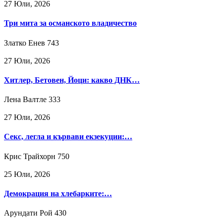
27 Юли, 2026
Три мита за османското владичество
Златко Енев
743
27 Юли, 2026
Хитлер, Бетовен, Йоци: какво ДНК…
Лена Валтле
333
27 Юли, 2026
Секс, легла и кървави екзекуции:…
Крис Трайхорн
750
25 Юли, 2026
Демокрация на хлебарките:…
Арундати Рой
430