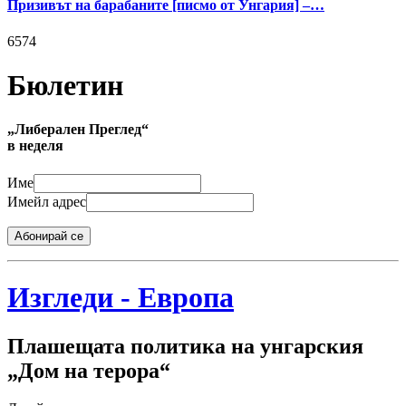
Призивът на барабаните [писмо от Унгария] –…
6574
Бюлетин
„Либерален Преглед“
в неделя
Име
Имейл адрес
Абонирай се
Изгледи - Европа
Плашещата политика на унгарския
„Дом на терора“