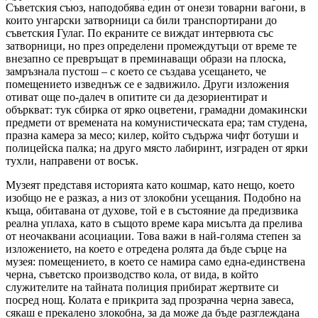
Съветския съюз, наподобява един от онези товарни вагони, в
които унгарски затворници са били транспортирани до
съветския Гулаг. По екраните се виждат интервюта със
затворници, но през определени промеждутъци от време те
внезапно се превръщат в преминаващи образи на плоска,
замръзнала пустош – с което се създава усещането, че
помещението изведнъж се е задвижило. Други изложения
отиват още по-далеч в опитите си да дезориентират и
объркват: тук сбирка от ярко оцветени, грамадни домакински
предмети от времената на комунистическата ера; там студена,
празна камера за месо; килер, който съдържа чифт ботуши и
полицейска палка; на друго място лабиринт, изграден от ярки
тухли, направени от восък.
Музеят представя историята като кошмар, като нещо, което
изобщо не е разказ, а низ от злокобни усещания. Подобно на
къща, обитавана от духове, той е в състояние да предизвика
реална уплаха, като в същото време кара мисълта да прелива
от неочаквани асоциации. Това важи в най-голяма степен за
изложението, на което е отредена ролята да бъде сърце на
музея: помещението, в което се намира само една-единствена
черна, съветско производство кола, от вида, в който
служителите на тайната полиция прибират жертвите си
посред нощ. Колата е прикрита зад прозрачна черна завеса,
сякаш е прекалено злокобна, за да може да бъде разглеждана