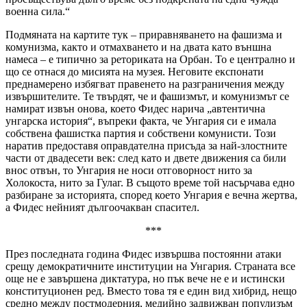
военна сила.“
Подмяната на картите тук – приравняването на фашизма и
комунизма, както и отмахването и на двата като външна
намеса – е типично за реториката на Орбан. То е централно и
що се отнася до мисията на музея. Неговите експонати
преднамерено избягват правенето на разграничения между
извършителите. Те твърдят, че и фашизмът, и комунизмът се
намират извън онова, което Фидес нарича „автентична
унгарска история“, въпреки факта, че Унгария си е имала
собствена фашистка партия и собствени комунисти. Този
наратив предоставя оправдателна присъда за най-злостните
части от двадесети век: след като и двете движения са били
внос отвън, то Унгария не носи отговорност нито за
Холокоста, нито за Гулаг. В същото време той насърчава едно
разбиране за историята, според което Унгария е вечна жертва,
а Фидес нейният дългоочакван спасител.
***
През последната година Фидес извършва постоянни атаки
срещу демократичните институции на Унгария. Страната все
още не е завършена диктатура, но пък вече не е и истински
конституционен ред. Вместо това тя е един вид хибрид, нещо
средно между постмодерния, медийно задвижван популизъм