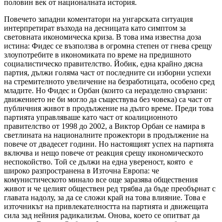
половин век от националната история.
Повечето западни коментатори на унгарската ситуация
интерпретират възхода на десницата като симптом за
световната икономическа криза. В това има известна доза
истина: Фидес се възползва в огромна степен от гнева срещу
злоупотребите в икономиката по време на предишното
социалистическо правителство. Йобик, една крайно дясна
партия, дължи голяма част от последните си изборни успехи
на стремителното увеличение на безработицата, особено сред
младите. Но Фидес и Орбан (които са неразделно свързани:
движението не би могло да съществува без човека) са част от
публичния живот в продължение на дълго време. Преди това
партията управляваше като част от коалиционното
правителство от 1998 до 2002, а Виктор Орбан се намира в
светлината на националните прожектори в продължение на
повече от двадесет години. Но настоящият успех на партията
включва и нещо повече от реакция срещу икономическото
неспокойство. Той се дължи на една увереност, която е
широко разпространена в Източна Европа: че
комунистическото минало все още заразява обществения
живот и че целият обществен ред трябва да бъде преобърнат с
главата надолу, за да се сложи край на това влияние. Това е
източникът на привлекателността на партията и движещата
сила зад нейния радикализъм. Онова, което се опитват да