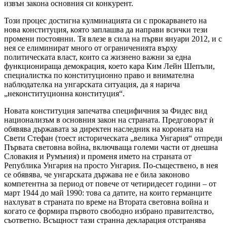
извън закона основния си конкурент.
Този процес достигна кулминацията си с прокарването на
нова конституция, която заплашва да направи всички тези
промени постоянни. Тя влезе в сила на първи януари 2012, и с
нея се елиминират много от ограниченията върху
политическата власт, които са жизнено важни за една
функционираща демокрация, което кара Ким Лейн Шепъли,
специалистка по конституционно право и внимателна
наблюдателка на унгарската ситуация, да я нарича
„неконституционна конституция“.
Новата конституция запечатва специфичния за Фидес вид
национализъм в основния закон на страната. Предговорът ѝ
обявява държавата за директен наследник на короната на
Свети Стефан (тоест историческата „велика Унгария“ отпреди
Първата световна война, включваща големи части от днешна
Словакия и Румъния) и променя името на страната от
Република Унгария на просто Унгария. По-съществено, в нея
се обявява, че унгарската държава не е била законово
компетентна за период от повече от четиридесет години – от
март 1944 до май 1990: това са датите, на които германците
нахлуват в страната по време на Втората световна война и
когато се формира първото свободно избрано правителство,
съответно. Всъщност тази странна декларация отстранява