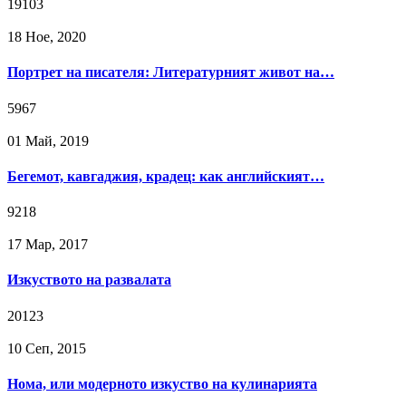
19103
18 Ное, 2020
Портрет на писателя: Литературният живот на…
5967
01 Май, 2019
Бегемот, кавгаджия, крадец: как английският…
9218
17 Мар, 2017
Изкуството на развалата
20123
10 Сeп, 2015
Нома, или модерното изкуство на кулинарията