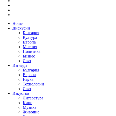
Home
Дискусии
България
Култура
Европа
Мнения
Политика
Бизнес
Свят
Изгледи
България
Европа
Наука
Технологии
Свят
Изкуство
Литература
Кино
Музика
Живопис