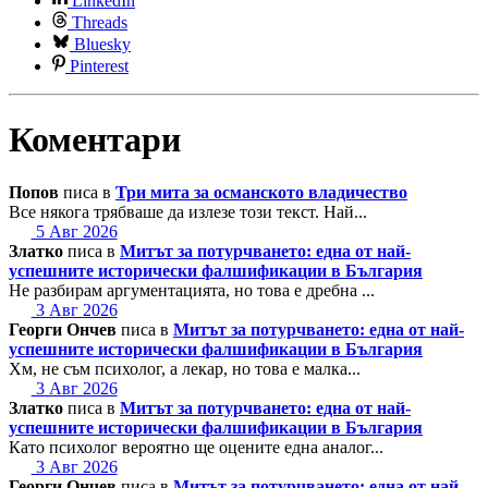
LinkedIn
Threads
Bluesky
Pinterest
Коментари
Попов
писа в
Три мита за османското владичество
Все някога трябваше да излезе този текст. Най...
5 Авг 2026
Златко
писа в
Митът за потурчването: една от най-
успешните исторически фалшификации в България
Не разбирам аргументацията, но това е дребна ...
3 Авг 2026
Георги Ончев
писа в
Митът за потурчването: една от най-
успешните исторически фалшификации в България
Хм, не съм психолог, а лекар, но това е малка...
3 Авг 2026
Златко
писа в
Митът за потурчването: една от най-
успешните исторически фалшификации в България
Като психолог вероятно ще оцените една аналог...
3 Авг 2026
Георги Ончев
писа в
Митът за потурчването: една от най-