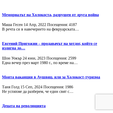
Мемориалът на Холокоста, разрушен от друга война
Маша Гесен
14 Апр, 2022
Посещения: 4187
В речта си в навечерието на февруарската…
Евгений Пригожин – продавачът на хотдог, който се
издигна до…
Шон Уокър
24 юни, 2023
Посещения: 2599
Една вечер през март 1980 г., по време на…
Моята ваканция в Аушвиц, или за Холокост-туризма
Таня Голд
15 Сeп, 2024
Посещения: 1986
Не успяхме да разберем, че един свят с…
Децата на революцията