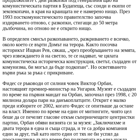
продължилите с дни разкопки под генералния щаб на
комунистическата партия в Будапеща, със сонди и екипи от
землекопачи, в края на краищата не е намерено нищо. През
1993 посткомунистическото правителство започва
издирването отново, с разкопки, стигащи до 50 метра
дълбочина, но отново не е открито нищо.
В определен смисъл разкопаването, разкриването е всичко,
около което се върти Домът на терора. Както посочва
историкът Ищван Рев, сякаш, „чрез преобръщането на земята,
чрез извеждането ѝ на светло, те се надяват, че цялата
комунистическа историческа конструкция, светът, създаден от
комунизма, би могъл да бъде подкопан“. Но осветяването
върви ръка за ръка с прикриване.
Фидес се ръководи от силния човек Виктор Орбан,
настоящият премиер-министър на Унгария. Музеят е създаден
по време на първия мандат на Орбан, започнал през 1998, с 20
милиона долара пари на данъкоплатците. Открит е малко
преди изборите от 2002, когато Фидес се опитваше да остане
на власт. Именно по време на един от митингите, чиято цел
беше да се печелят гласове откъм съперничещите центристки
партии, Орбан обяви визията си за музея: „Заключихме и
двата терора в една и съща сграда, и те са добра компания
един за друг, тъй като нито един от тях не би успял да
просъществува дълго време без подкрепата на една чужда