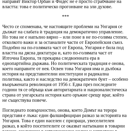
направят Виктор Орбан и Фидес не е просто сграбчване на
властта: това е политическо прогонване на зли духове.
***
Често се споменава, че настоящите проблеми на Унгария се
дължат на слабата ѝ традиция на демократично управление.
Но това не е напълно вярно – или поне в не по-голяма степен,
отколкото важи и за останалите части от Европейския съюз.
Подобно на по-голямата част от Европа, Унгария е била под
властта на дясна диктатура и, като по-голямата част от
Източна Европа, тя прекарва следвоенната ера в
еднопартийна държава. Но политическата традиция е онова,
което направите от нея. Освен това Унгария има и дълбока
история на представителни институции и радикална
политика, както и наследство на демократичен бунт – особено
въоръжената революция от 1956 г. Едва през последните
години тя се обръща към авторитарната и националистическа
страна от унгарската история като оръжие срещу враг, който
не съществува повече.
Погледнато повърхностно, онова, което Домът на терора
представя е лъжа: един фалшифициран разказ за историята на
Унгария. Това е един населен с призраци, увеселителен
разказ, в който посетителите се оказват натъпкани в товарни