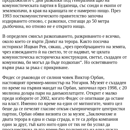
продължилите с дни разкопки под генералния щаб на
комунистическата партия в Будапеща, със сонди и екипи от
землекопачи, в края на краищата не е намерено нищо. През
1993 посткомунистическото правителство започва
издирването отново, с разкопки, стигащи до 50 метра
дълбочина, но отново не е открито нищо.
В определен смисъл разкопаването, разкриването е всичко,
около което се върти Домът на терора. Както посочва
историкът Ищван Рев, сякаш, „чрез преобръщането на земята,
чрез извеждането ѝ на светло, те се надяват, че цялата
комунистическа историческа конструкция, светът, създаден от
комунизма, би могъл да бъде подкопан“. Но осветяването
върви ръка за ръка с прикриване.
Фидес се ръководи от силния човек Виктор Орбан,
настоящият премиер-министър на Унгария. Музеят е създаден
по време на първия мандат на Орбан, започнал през 1998, с 20
милиона долара пари на данъкоплатците. Открит е малко
преди изборите от 2002, когато Фидес се опитваше да остане
на власт. Именно по време на един от митингите, чиято цел
беше да се печелят гласове откъм съперничещите центристки
партии, Орбан обяви визията си за музея: „Заключихме и
двата терора в една и съща сграда, и те са добра компания
един за друг, тъй като нито един от тях не би успял да
просъществува дълго време без подкрепата на една чужда