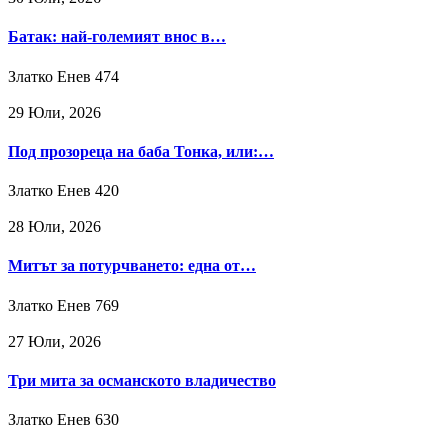
Батак: най-големият внос в…
Златко Енев
474
29 Юли, 2026
Под прозореца на баба Тонка, или:…
Златко Енев
420
28 Юли, 2026
Митът за потурчването: една от…
Златко Енев
769
27 Юли, 2026
Три мита за османското владичество
Златко Енев
630