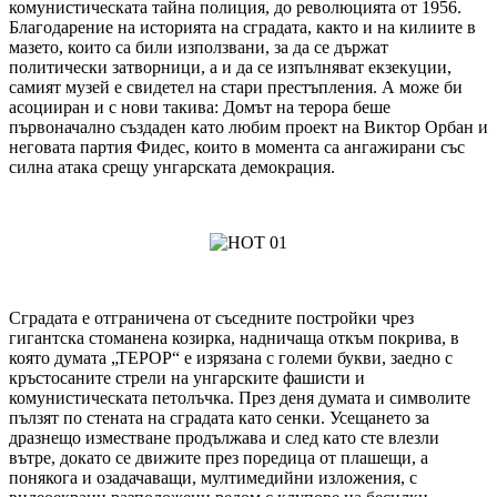
комунистическата тайна полиция, до революцията от 1956.
Благодарение на историята на сградата, както и на килиите в
мазето, които са били използвани, за да се държат
политически затворници, а и да се изпълняват екзекуции,
самият музей е свидетел на стари престъпления. А може би
асоцииран и с нови такива: Домът на терора беше
първоначално създаден като любим проект на Виктор Орбан и
неговата партия Фидес, които в момента са ангажирани със
силна атака срещу унгарската демокрация.
Сградата е отграничена от съседните постройки чрез
гигантска стоманена козирка, надничаща откъм покрива, в
която думата „ТЕРОР“ е изрязана с големи букви, заедно с
кръстосаните стрели на унгарските фашисти и
комунистическата петолъчка. През деня думата и символите
пълзят по стената на сградата като сенки. Усещането за
дразнещо изместване продължава и след като сте влезли
вътре, докато се движите през поредица от плашещи, а
понякога и озадачаващи, мултимедийни изложения, с