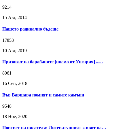
9214
15 Авг, 2014
Нашето радикално бъдеще
17853
10 Авг, 2019
Призивът на барабаните [писмо от Унгария] –…
8061
16 Сeп, 2018
Във Варшава помнят и самите камъни
9548
18 Ное, 2020
Портрет на писателя: Литературният живот на…