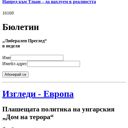
Напред към Тльон – да нахлуем в реалността
16169
Бюлетин
„Либерален Преглед“
в неделя
Име
Имейл адрес
Абонирай се
Изгледи - Европа
Плашещата политика на унгарския
„Дом на терора“