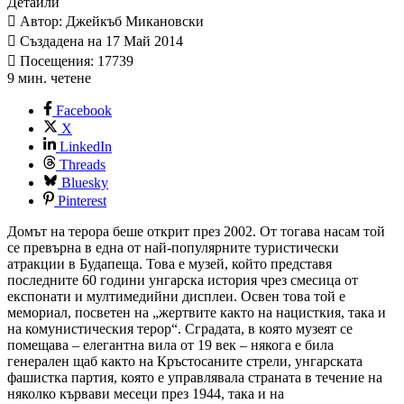
Детайли
Автор: Джейкъб Микановски
Създадена на 17 Май 2014
Посещения: 17739
9 мин. четене
Facebook
X
LinkedIn
Threads
Bluesky
Pinterest
Домът на терора беше открит през 2002. От тогава насам той
се превърна в една от най-популярните туристически
атракции в Будапеща. Това е музей, който представя
последните 60 години унгарска история чрез смесица от
експонати и мултимедийни дисплеи. Освен това той е
мемориал, посветен на „жертвите както на нацисткия, така и
на комунистическия терор“. Сградата, в която музеят се
помещава – елегантна вила от 19 век – някога е била
генерален щаб както на Кръстосаните стрели, унгарската
фашистка партия, която е управлявала страната в течение на
няколко кървави месеци през 1944, така и на