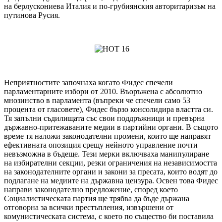
на берлускониева Италия и по-грубиянския авторитаризъм на
путинова Русия.
Неприятностите започнаха когато Фидес спечели
парламентарните избори от 2010. Въоръжена с абсолютно
мнозинство в парламента (въпреки че спечели само 53
процента от гласовете), Фидес бързо консолидира властта си.
Тя запълни съдилищата със свои поддръжници и превърна
държавно-притежаваните медии в партийни органи. В същото
време тя наложи законодателни промени, които ще направят
ефективната опозиция срещу нейното управление почти
невъзможна в бъдеще. Тези мерки включваха манипулиране
на избирателни секции, резки ограничения на независимостта
на законодателните органи и закони за пресата, които водят до
подлагане на медиите на държавна цензура. Освен това Фидес
направи законодателно предложение, според което
Социалистическата партия ще трябва да бъде държана
отговорна за всички престъпления, извършени от
комунистическата система, с което по същество би поставила