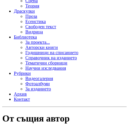
Сцена
Теория
Драскулки
Проза
Есеистика
Свободен текст
Видрица
Библиотека
За проекта...
Авторски книги
Годишници на списанието
Справочник на изданието
Тематични сборници
Научни изследвания
Рубрики
Видеогалерия
Фотоалбуми
За изданието
Архив
Контакт
От същия автор