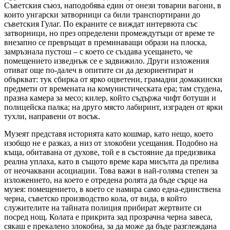
Съветския съюз, наподобява един от онези товарни вагони, в
които унгарски затворници са били транспортирани до
съветския Гулаг. По екраните се виждат интервюта със
затворници, но през определени промеждутъци от време те
внезапно се превръщат в преминаващи образи на плоска,
замръзнала пустош – с което се създава усещането, че
помещението изведнъж се е задвижило. Други изложения
отиват още по-далеч в опитите си да дезориентират и
объркват: тук сбирка от ярко оцветени, грамадни домакински
предмети от времената на комунистическата ера; там студена,
празна камера за месо; килер, който съдържа чифт ботуши и
полицейска палка; на друго място лабиринт, изграден от ярки
тухли, направени от восък.
Музеят представя историята като кошмар, като нещо, което
изобщо не е разказ, а низ от злокобни усещания. Подобно на
къща, обитавана от духове, той е в състояние да предизвика
реална уплаха, като в същото време кара мисълта да прелива
от неочаквани асоциации. Това важи в най-голяма степен за
изложението, на което е отредена ролята да бъде сърце на
музея: помещението, в което се намира само една-единствена
черна, съветско производство кола, от вида, в който
служителите на тайната полиция прибират жертвите си
посред нощ. Колата е прикрита зад прозрачна черна завеса,
сякаш е прекалено злокобна, за да може да бъде разглеждана