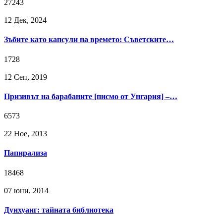
27243
12 Дек, 2024
Зъбите като капсули на времето: Съветските…
1728
12 Сeп, 2019
Призивът на барабаните [писмо от Унгария] –…
6573
22 Ное, 2013
Папирализа
18468
07 юни, 2014
Дунхуанг: тайната библиотека