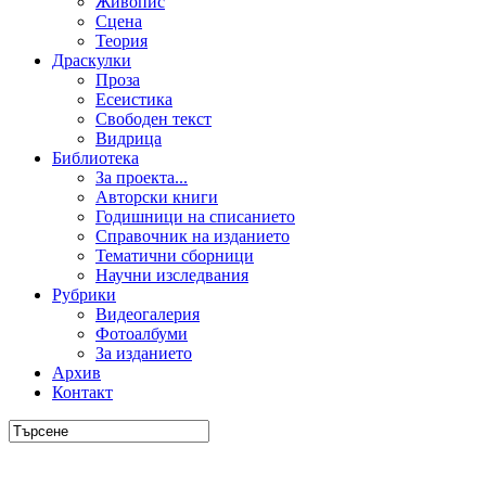
Живопис
Сцена
Теория
Драскулки
Проза
Есеистика
Свободен текст
Видрица
Библиотека
За проекта...
Авторски книги
Годишници на списанието
Справочник на изданието
Тематични сборници
Научни изследвания
Рубрики
Видеогалерия
Фотоалбуми
За изданието
Архив
Контакт