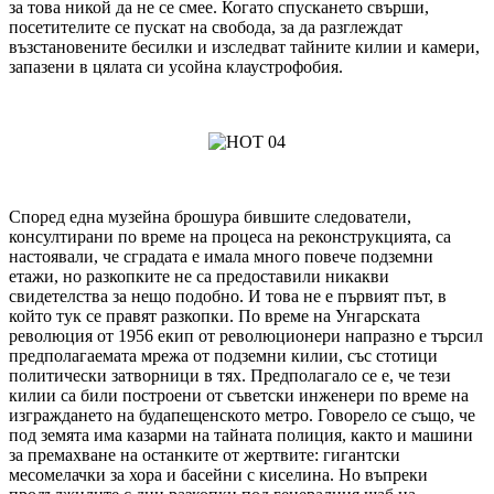
за това никой да не се смее. Когато спускането свърши,
посетителите се пускат на свобода, за да разглеждат
възстановените бесилки и изследват тайните килии и камери,
запазени в цялата си усойна клаустрофобия.
Според една музейна брошура бившите следователи,
консултирани по време на процеса на реконструкцията, са
настоявали, че сградата е имала много повече подземни
етажи, но разкопките не са предоставили никакви
свидетелства за нещо подобно. И това не е първият път, в
който тук се правят разкопки. По време на Унгарската
революция от 1956 екип от революционери напразно е търсил
предполагаемата мрежа от подземни килии, със стотици
политически затворници в тях. Предполагало се е, че тези
килии са били построени от съветски инженери по време на
изграждането на будапещенското метро. Говорело се също, че
под земята има казарми на тайната полиция, както и машини
за премахване на останките от жертвите: гигантски
месомелачки за хора и басейни с киселина. Но въпреки