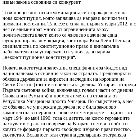
извън закона основния си конкурент.
Този процес достигна кулминацията си с прокарването на
нова конституция, която заплашва да направи всички тези
промени постоянни. Тя влезе в сила на първи януари 2012, и с
нея се елиминират много от ограниченията върху
политическата власт, които са жизнено важни за една
функционираща демокрация, което кара Ким Лейн Шепъли,
специалистка по конституционно право и внимателна
наблюдателка на унгарската ситуация, да я нарича
„неконституционна конституция“.
Новата конституция запечатва специфичния за Фидес вид
национализъм в основния закон на страната. Предговорът ѝ
обявява държавата за директен наследник на короната на
Свети Стефан (тоест историческата „велика Унгария“ отпреди
Първата световна война, включваща големи части от днешна
Словакия и Румъния) и променя името на страната от
Република Унгария на просто Унгария. По-съществено, в нея
се обявява, че унгарската държава не е била законово
компетентна за период от повече от четиридесет години – от
март 1944 до май 1990: това са датите, на които германците
нахлуват в страната по време на Втората световна война и
когато се формира първото свободно избрано правителство,
съответно. Всъщност тази странна декларация отстранява