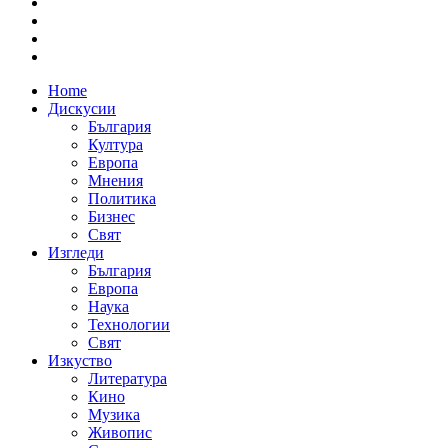
Home
Дискусии
България
Култура
Европа
Мнения
Политика
Бизнес
Свят
Изгледи
България
Европа
Наука
Технологии
Свят
Изкуство
Литература
Кино
Музика
Живопис