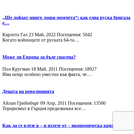
„Ще дойдат много лоши момчета“: как една руска бригада
е…
Карлота Гал
23 Май, 2022
Посещения: 5042
Когато войниците от руската 64-та…
Може ли Европа да бъде спасена?
Пол Кругман
18 Май, 2011
Посещения: 18927
Има нещо особено уместно във факта, че…
Децата на революцията
Айлан Грийнбърг
09 Апр, 2011
Посещения: 13500
Тероризмът в Гърция предизвиква все…
Как да се влезе в – и излезе от – икономическа криза