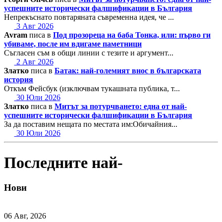
успешните исторически фалшификации в България
Непрекъснато повтаряната съвременна идея, че ...
3 Авг 2026
Avram
писа в
Под прозореца на баба Тонка, или: първо ги
убиваме, после им вдигаме паметници
Съгласен съм в общи линии с тезите и аргумент...
2 Авг 2026
Златко
писа в
Батак: най-големият внос в българската
история
Откъм Фейсбук (изключвам тукашната публика, т...
30 Юли 2026
Златко
писа в
Митът за потурчването: една от най-
успешните исторически фалшификации в България
За да поставим нещата по местата им:Обичайния...
30 Юли 2026
Последните най-
Нови
06 Авг, 2026