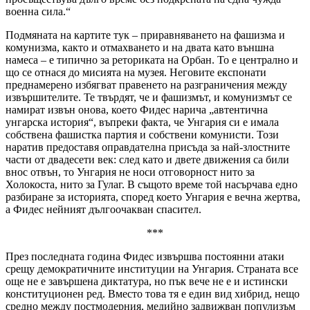
военна сила.“
Подмяната на картите тук – приравняването на фашизма и
комунизма, както и отмахването и на двата като външна
намеса – е типично за реториката на Орбан. То е централно и
що се отнася до мисията на музея. Неговите експонати
преднамерено избягват правенето на разграничения между
извършителите. Те твърдят, че и фашизмът, и комунизмът се
намират извън онова, което Фидес нарича „автентична
унгарска история“, въпреки факта, че Унгария си е имала
собствена фашистка партия и собствени комунисти. Този
наратив предоставя оправдателна присъда за най-злостните
части от двадесети век: след като и двете движения са били
внос отвън, то Унгария не носи отговорност нито за
Холокоста, нито за Гулаг. В същото време той насърчава едно
разбиране за историята, според което Унгария е вечна жертва,
а Фидес нейният дългоочакван спасител.
***
През последната година Фидес извършва постоянни атаки
срещу демократичните институции на Унгария. Страната все
още не е завършена диктатура, но пък вече не е и истински
конституционен ред. Вместо това тя е един вид хибрид, нещо
средно между постмодерния, медийно задвижван популизъм