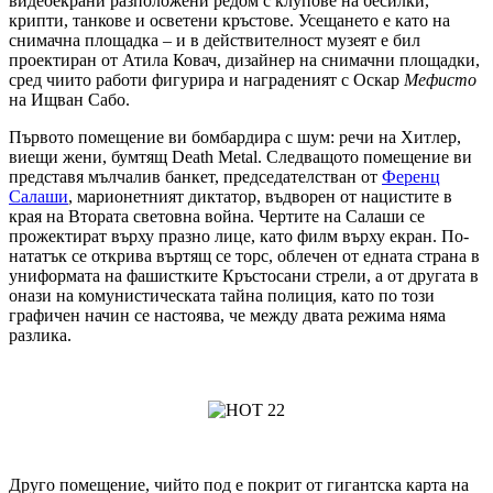
видеоекрани разположени редом с клупове на бесилки,
крипти, танкове и осветени кръстове. Усещането е като на
снимачна площадка – и в действителност музеят е бил
проектиран от Атила Ковач, дизайнер на снимачни площадки,
сред чиито работи фигурира и награденият с Оскар
Мефисто
на Ищван Сабо.
Първото помещение ви бомбардира с шум: речи на Хитлер,
виещи жени, бумтящ Death Metal. Следващото помещение ви
представя мълчалив банкет, председателстван от
Ференц
Салаши
, марионетният диктатор, въдворен от нацистите в
края на Втората световна война. Чертите на Салаши се
прожектират върху празно лице, като филм върху екран. По-
нататък се открива въртящ се торс, облечен от едната страна в
униформата на фашистките Кръстосани стрели, а от другата в
онази на комунистическата тайна полиция, като по този
графичен начин се настоява, че между двата режима няма
разлика.
Друго помещение, чийто под е покрит от гигантска карта на