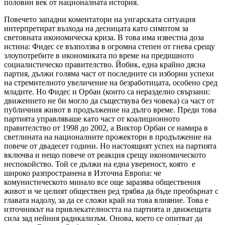
половин век от националната история.
Повечето западни коментатори на унгарската ситуация
интерпретират възхода на десницата като симптом за
световната икономическа криза. В това има известна доза
истина: Фидес се възползва в огромна степен от гнева срещу
злоупотребите в икономиката по време на предишното
социалистическо правителство. Йобик, една крайно дясна
партия, дължи голяма част от последните си изборни успехи
на стремителното увеличение на безработицата, особено сред
младите. Но Фидес и Орбан (които са неразделно свързани:
движението не би могло да съществува без човека) са част от
публичния живот в продължение на дълго време. Преди това
партията управляваше като част от коалиционното
правителство от 1998 до 2002, а Виктор Орбан се намира в
светлината на националните прожектори в продължение на
повече от двадесет години. Но настоящият успех на партията
включва и нещо повече от реакция срещу икономическото
неспокойство. Той се дължи на една увереност, която е
широко разпространена в Източна Европа: че
комунистическото минало все още заразява обществения
живот и че целият обществен ред трябва да бъде преобърнат с
главата надолу, за да се сложи край на това влияние. Това е
източникът на привлекателността на партията и движещата
сила зад нейния радикализъм. Онова, което се опитват да