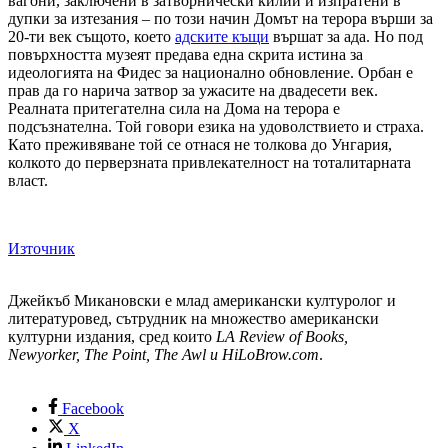
вагони, заключени в затворнически килии и изпратени в
дупки за изтезания – по този начин Домът на терора върши за
20-ти век същото, което
адските къщи
вършат за ада. Но под
повърхността музеят предава една скрита истина за
идеологията на Фидес за национално обновление. Орбан е
прав да го нарича затвор за ужасите на двадесети век.
Реалната притегателна сила на Дома на терора е
подсъзнателна. Той говори езика на удоволствието и страха.
Като преживяване той се отнася не толкова до Унгария,
колкото до перверзната привлекателност на тоталитарната
власт.
Източник
Джейкъб Микановски е млад американски културолог и
литературовед, сътрудник на множество американски
културни издания, сред които
LA Review of Books,
Newyorker, The Point, The Awl и HiLoBrow.com
.
Facebook
X