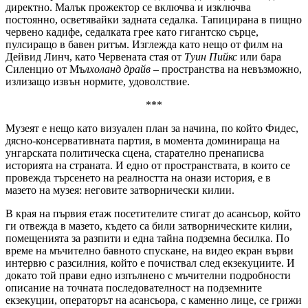
директно. Малък прожектор се включва и изключва
постоянно, осветявайки задната седалка. Тапицирана в пищно
червено кадифе, седалката грее като гигантско сърце,
пулсиращо в бавен ритъм. Изглежда като нещо от филм на
Дейвид Линч, като Червената стая от
Туин Пийкс
или бара
Силенцио от Мъ
лхоланд драйв
– пространства на невъзможно,
излизащо извън нормите, удоволствие.
***
Музеят е нещо като визуален план за начина, по който Фидес,
дясно-консервативната партия, в момента доминираща на
унгарската политическа сцена, старателно пренаписва
историята на страната. И едно от пространствата, в които се
провежда търсенето на реалността на онази история, е в
мазето на музея: неговите затворнически килии.
В края на първия етаж посетителите стигат до асансьор, който
ги отвежда в мазето, където са били затворническите килии,
помещенията за разпити и една тайна подземна бесилка. По
време на мъчително бавното спускане, на видео екран върви
интервю с разсилния, който е почиствал след екзекуциите. И
докато той прави едно изпълнено с мъчителни подробности
описание на точната последователност на подземните
екзекуции, операторът на асансьора, с каменно лице, се грижи