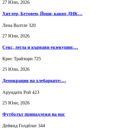
27 Юли, 2026
Хитлер, Бетовен, Йоци: какво ДНК…
Лена Валтле
320
27 Юли, 2026
Секс, легла и кървави екзекуции:…
Крис Трайхорн
725
25 Юли, 2026
Демокрация на хлебарките:…
Арундати Рой
423
25 Юли, 2026
Футболът принадлежи на нас
Дейвид Голдблат
344