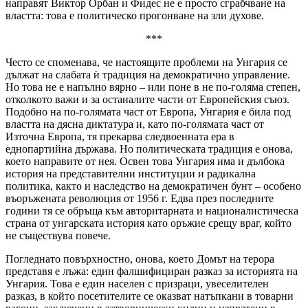
направят Виктор Орбан и Фидес не е просто сграбчване на
властта: това е политическо прогонване на зли духове.
***
Често се споменава, че настоящите проблеми на Унгария се
дължат на слабата ѝ традиция на демократично управление.
Но това не е напълно вярно – или поне в не по-голяма степен,
отколкото важи и за останалите части от Европейския съюз.
Подобно на по-голямата част от Европа, Унгария е била под
властта на дясна диктатура и, като по-голямата част от
Източна Европа, тя прекарва следвоенната ера в
еднопартийна държава. Но политическата традиция е онова,
което направите от нея. Освен това Унгария има и дълбока
история на представителни институции и радикална
политика, както и наследство на демократичен бунт – особено
въоръжената революция от 1956 г. Едва през последните
години тя се обръща към авторитарната и националистическа
страна от унгарската история като оръжие срещу враг, който
не съществува повече.
Погледнато повърхностно, онова, което Домът на терора
представя е лъжа: един фалшифициран разказ за историята на
Унгария. Това е един населен с призраци, увеселителен
разказ, в който посетителите се оказват натъпкани в товарни