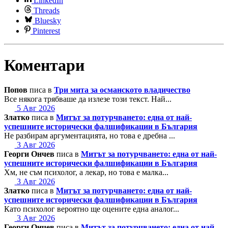
LinkedIn
Threads
Bluesky
Pinterest
Коментари
Попов
писа в
Три мита за османското владичество
Все някога трябваше да излезе този текст. Най...
5 Авг 2026
Златко
писа в
Митът за потурчването: една от най-
успешните исторически фалшификации в България
Не разбирам аргументацията, но това е дребна ...
3 Авг 2026
Георги Ончев
писа в
Митът за потурчването: една от най-
успешните исторически фалшификации в България
Хм, не съм психолог, а лекар, но това е малка...
3 Авг 2026
Златко
писа в
Митът за потурчването: една от най-
успешните исторически фалшификации в България
Като психолог вероятно ще оцените една аналог...
3 Авг 2026
Георги Ончев
писа в
Митът за потурчването: една от най-