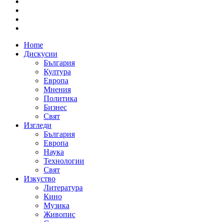
Home
Дискусии
България
Култура
Европа
Мнения
Политика
Бизнес
Свят
Изгледи
България
Европа
Наука
Технологии
Свят
Изкуство
Литература
Кино
Музика
Живопис