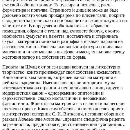
със свой собствен живот. Тя пулсира и потрепва, расте,
ферментира и покълва. Странното й дишане може да бъде
доловено когато човек прокара ръка по плесенясали, покрити
с водни петна стени, както и в бъкащите от живот джунгли на
тапетите им. В определени обкръжения – в забравени
помещения, обрасли с тухли; над куповете боклук, с които
изобилства хумусът на паметта, носталгията и стерилната
скука – материята пониква и разцъфва в някаква пародия на
растителен живот. Уловена във восъчни фигури и шивашки
манекени или измъчвана в шкафове и маси, тя въстава срещу
жестокия затвор на собствената си форма.
Прозата на Шулц е от онези редки корпуси на литературно
творчество, които произвеждат своя собствена космология.
Вниманието към тайния, вътрешен живот на материята е
нейната сърцевина. Именно това прави историите му да
изглеждат толкова странни и неприличащи на нищо друго в
модернисткия канон – едновременно опитомени и
свръхестествени, сладко-носталгични и необяснимо
фантастични. Животът на материята е в сърцето и на неговия
поетичен проект. Както сам обяснява в писмо до своя приятел
и литературен съперник С. И. Виткевич, неговият сборник с
разкази
Канелените магазини
„предлага специфична рецепта
за реалността, предпоставя един специален вид субстанция…
той не съдържа мъртви, твърди, ограничени обекти…