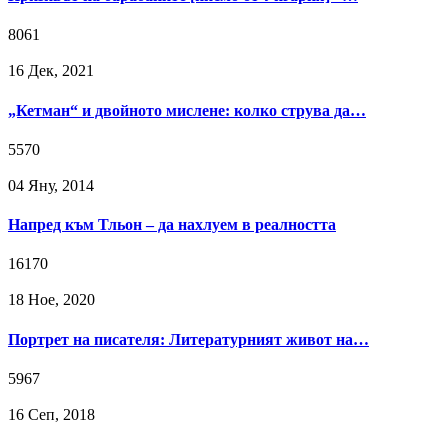
8061
16 Дек, 2021
„Кетман“ и двойното мислене: колко струва да…
5570
04 Яну, 2014
Напред към Тльон – да нахлуем в реалността
16170
18 Ное, 2020
Портрет на писателя: Литературният живот на…
5967
16 Сeп, 2018