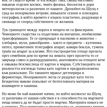
век. В същото време те изглеждат така, сякаш населяват
някакъв отделен космос, чиято физика, биология и дори
метеорология са различни от нашите. Дрохобич на Шулц е
град на ненормални ветрове, вмъкнати сезони и илюзорна
география, в който времето е изцяло пластично, раздуващо и
свиващо се според собствените си желания.
Тук границите между хората и нещата не са фиксирани.
Човешките същества са податливи на внезапни, необясними
трансформации. Те се превръщат в насекоми и животни –
хлебарки, мухи, ракообразни – както и предмети – купчинка
пепел, примитивен телеграфен апарат, камара боклук, гумена
тръба на апарат за клизми. Ято пъстроцветни птици прелита
през семейния дом по време на зимата; през пролетта то се
завръща сляпо и разпердушинено, анатомията на птиците вече
е някаква безсмислица от картон и мърша. Субстанцията на
реалността изглежда тънка като хартия и предразположена
към разкъсване. По таваните мракът дегенерира и
ферментира. Неоправените легла се раздуват като тесто.
Безцветни макове покълват от безтегловната материя на
кошмарите и хашиша.
Но може би най-важният начин, по който космосът на Шулц
се различава от нашия собствен е в способността на мъртвите
неща никога да не бъдат просто мъртви. Материята никога не
е инертна. Под инерцията и тромавостта си, материята трепти