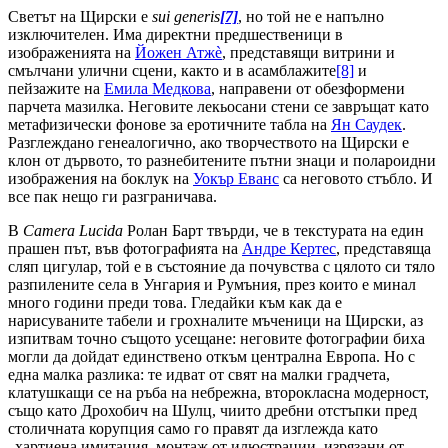
Светът на Щирски е
sui
generis
[7]
, но той не е напълно
изключителен. Има директни предшественици в
изображенията на
Йожен Атжè
, представящи витрини и
смълчани улични сцени, както и в асамблажите
[8]
и
пейзажите на
Емила Медкова
, направени от обезформени
парчета мазилка. Неговите лекьосани стени се завръщат като
метафизически фонове за еротичните табла на
Ян Саудек
.
Разглеждано генеалогично, ако творчеството на Щирски е
клон от дървото, то разнебитените пътни знаци и полароидни
изображения на боклук на
Уокър Еванс
са неговото стъбло. И
все пак нещо ги разграничава.
В
Camera
Lucida
Ролан Барт твърди, че в текстурата на един
прашен път, във фотографията на
Андре Кертес
, представяща
сляп цигулар, той е в състояние да почувства с цялото си тяло
разпилените села в Унгария и Румъния, през които е минал
много години преди това. Гледайки към как да е
нарисуваните табели и грохналите мъченици на Щирски, аз
изпитвам точно същото усещане: неговите фотографии биха
могли да дойдат единствено откъм централна Европа. Но с
една малка разлика: те идват от свят на малки градчета,
клатушкащи се на ръба на небрежна, второкласна модерност,
също като Дрохобич на Шулц, чиито дребни отстъпки пред
столичната корупция само го правят да изглежда като
„хартиена имитация, монтаж от илюстрации, изрязани от