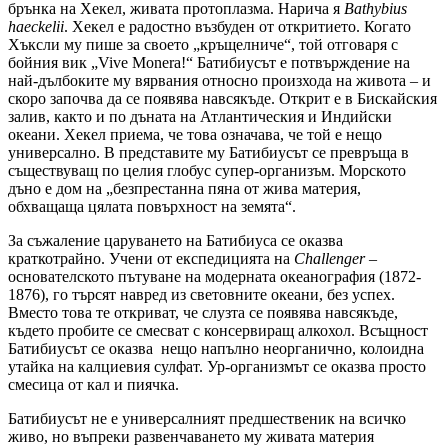
брънка на Хекел, живата протоплазма. Нарича я
Bathybius
haeckelii
. Хекел е радостно възбуден от откритието. Когато
Хъксли му пише за своето „кръщелниче“, той отговаря с
бойния вик „Vive Monera!“ Батибиусът е потвърждение на
най-дълбоките му вярвания относно произхода на живота – и
скоро започва да се появява навсякъде. Открит е в Бискайския
залив, както и по дъната на Атлантическия и Индийски
океани. Хекел приема, че това означава, че той е нещо
универсално. В представите му Батибиусът се превръща в
съществуващ по целия глобус супер-организъм. Морското
дъно е дом на „безпрестанна пяна от жива материя,
обхващаща цялата повърхност на земята“.
За съжаление царуването на Батибиуса се оказва
краткотрайно. Учени от експедицията на
Challenger
–
основателското пътуване на модерната океанография (1872-
1876), го търсят навред из световните океани, без успех.
Вместо това те откриват, че слузта се появява навсякъде,
където пробите се смесват с консервиращ алкохол. Всъщност
Батибиусът се оказва нещо напълно неорганично, колоидна
утайка на калциевия сулфат. Ур-организмът се оказва просто
смесица от кал и пиячка.
Батибиусът не е универсалният предшественик на всичко
живо, но въпреки развенчаването му живата материя