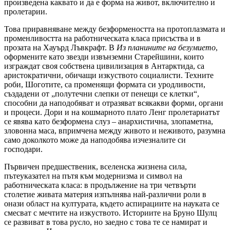
произведена каквато и да е форма на живот, включително и
пролетарии.
Това приравняване между безформеността на протоплазмата и
променливостта на работническата класа присъства и в
прозата на Хауърд Лъвкрафт. В
Из планините на безумието
,
оформените като звезди извънземни Старейшини, които
изграждат своя собствена цивилизация в Антарктида, са
аристократични, обичащи изкуството социалисти. Техните
роби, Шоготите, са променящи формата си уродливости,
създадени от „полутечни слепки от пенещи се клетки“,
способни да наподобяват и отразяват всякакви форми, органи
и процеси. Дори и на кошмарното плато Ленг пролетариатът
се явява като безформена слуз – анархистична, злопаметна,
зловонна маса, впримчена между живото и неживото, разумна
само доколкото може да наподобява изчезналите си
господари.
Първичен предшественик, вселенска жизнена сила,
пътеуказател на пътя към модернизма и символ на
работническата класа: в продължение на три четвърти
столетие живата материя изпълнява най-различни роли в
онази област на културата, където аспирациите на науката се
смесват с мечтите на изкуството. Историите на Бруно Шулц
се развиват в това русло, но заедно с това те се намират и