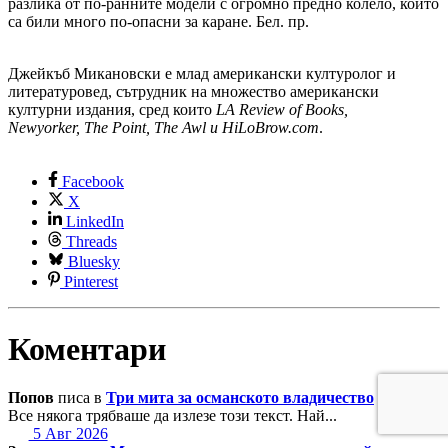
разлика от по-ранните модели с огромно предно колело, които
са били много по-опасни за каране. Бел. пр.
Джейкъб Микановски е млад американски културолог и
литературовед, сътрудник на множество американски
културни издания, сред които
LA Review of Books,
Newyorker, The Point, The Awl и HiLoBrow.com
.
Facebook
X
LinkedIn
Threads
Bluesky
Pinterest
Коментари
Попов
писа в
Три мита за османското владичество
Все някога трябваше да излезе този текст. Най...
5 Авг 2026