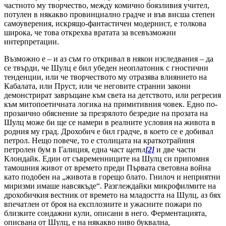
частното му творчество, между комично боязливия учител,
потулен в някакво провинциално градче и във висша степен
самоуверения, искрящо-фантастичен модернист, е толкова
широка, че това открехва вратата за всевъзможни
интерпретации.
Възможно е – и аз съм го откривал в някои изследвания – да
се твърди, че Шулц е бил убеден неоплатоник с гностични
тенденции, или че творчеството му отразява влиянието на
Кабалата, или Пруст, или че неговите странни закони
демонстрират завръщане към света на детството, или регресия
към митопоетичната логика на примитивния човек. Едно по-
прозаично обяснение за презрялото безредие на прозата на
Шулц може би ще се намери в реалните условия на живота в
родния му град. Дрохобич е бил градче, в което се е добивал
петрол. Нещо повече, то е столицата на краткотрайния
петролен бум в Галиция, една част
щетл
[2]
и две части
Клондайк. Един от съвременниците на Шулц си припомня
тамошния живот от времето преди Първата световна война
като подобен на „живота в горещо блато. Гнилоч и неприятни
миризми имаше навсякъде“. Разглеждайки микрофилмите на
дрохобичкия вестник от времето на младостта на Шулц, аз бях
впечатлен от броя на експлозиите и ужасните пожари по
близките сондажни кули, описани в него. Ферментацията,
описвана от Шулц, е на някакво ниво буквална,