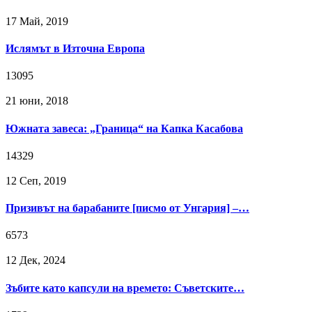
17 Май, 2019
Ислямът в Източна Европа
13095
21 юни, 2018
Южната завеса: „Граница“ на Капка Касабова
14329
12 Сeп, 2019
Призивът на барабаните [писмо от Унгария] –…
6573
12 Дек, 2024
Зъбите като капсули на времето: Съветските…