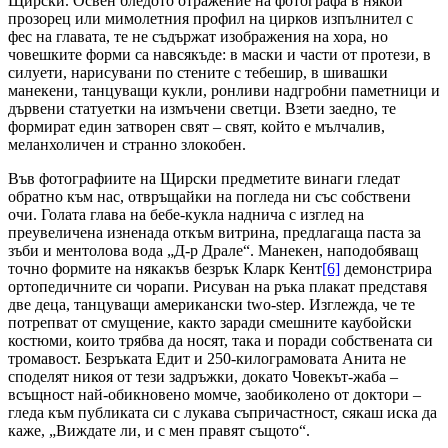
Щирски. Освен бледото отражение на фотографа в някой
прозорец или мимолетния профил на цирков изпълнител с
фес на главата, те не съдържат изображения на хора, но
човешките форми са навсякъде: в маски и части от протези, в
силуети, нарисувани по стените с тебешир, в шивашки
манекени, танцуващи кукли, ронливи надгробни паметници и
дървени статуетки на измъчени светци. Взети заедно, те
формират един затворен свят – свят, който е мълчалив,
меланхоличен и странно злокобен.
Във фотографиите на Щирски предметите винаги гледат
обратно към нас, отвръщайки на погледа ни със собствени
очи. Голата глава на бебе-кукла наднича с изглед на
преувеличена изненада откъм витрина, предлагаща паста за
зъби и ментолова вода „Д-р Драле“. Манекен, наподобяващ
точно формите на някакъв безрък Кларк Кент
[6]
демонстрира
ортопедичните си чорапи. Рисуван на ръка плакат представя
две деца, танцуващи американски two-step. Изглежда, че те
потрепват от смущение, както заради смешните каубойски
костюми, които трябва да носят, така и поради собствената си
тромавост. Безръката Едит и 250-килограмовата Анита не
споделят никоя от тези задръжки, докато Човекът-жаба –
всъщност най-обикновено момче, заобиколено от доктори –
гледа към публиката си с лукава съпричастност, сякаш иска да
каже, „Виждате ли, и с мен правят същото“.