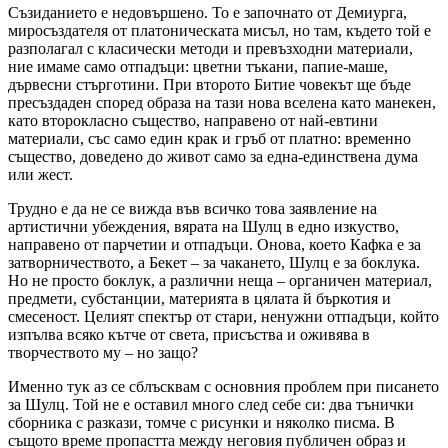
Съзиданието е недовършено. То е започнато от Демиурга,
миросъздателя от платоническата мисъл, но там, където той е
разполагал с класически методи и превъзходни материали,
ние имаме само отпадъци: цветни тъкани, папие-маше,
дървесни стърготини. При второто Битие човекът ще бъде
пресъздаден според образа на тази нова вселена като манекен,
като второкласно същество, направено от най-евтини
материали, със само един крак и гръб от платно: временно
същество, доведено до живот само за една-единствена дума
или жест.
Трудно е да не се вижда във всичко това заявление на
артистични убеждения, вярата на Шулц в едно изкуство,
направено от парчетии и отпадъци. Онова, което Кафка е за
затворничеството, а Бекет – за чакането, Шулц е за боклука.
Но не просто боклук, а различни неща – органичен материал,
предмети, субстанции, материята в цялата й бъркотия и
смесеност. Целият спектър от стари, ненужни отпадъци, който
изпълва всяко кътче от света, присъства и оживява в
творчеството му – но защо?
Именно тук аз се сблъсквам с основния проблем при писането
за Шулц. Той не е оставил много след себе си: два тънички
сборника с разкази, томче с рисунки и няколко писма. В
същото време пропастта между неговия публичен образ и