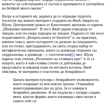
животът на субстанцията се състои в приемането и употребата
на безброй много маски.“
Вътре в историите му, задачата да се оправдае чудатата
теология зад живата материя е отдадена на Якоб, бащата на
Шулц. Централният разказ от
Канелените магазини
се нарича
„Шивашки манекени“. В него Якоб държи поредица от
лекции, или по-скоро пародии на лекции. Първата от тях носи
подзаглавието „Втората книга от Битието“ и, на практика,
именно това е, което историите са: разкази за съзиданието,
или по-точно, пресъздаването, на света според набор от
метафизически принципи, които са донякъде свързани със
сюрреализма, а донякъде – с гностическия
[1]
мит. Шулц
нарича тези учения „Регионите на голямата ерес“ и те са
нещото, което в най-голяма степен се доближава до
представата за някакъв план на неговата вселена. Якоб
обяснява, че материята е пластична до безкрайност:
Цялата материя пулсира с безкрайните възможности,
които изпращат из нея неясни тръпки. Очаквайки
животодаряващия дъх на духа, тя се намира в
безкрайно движение. И ни подлъгва с хиляди сладки,
меки, кръгли форми, които изнамира сляпо вътре в
самата себе си.