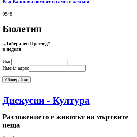
Във Варшава помнят и самите камъни
9548
Бюлетин
„Либерален Преглед“
в неделя
Име
Имейл адрес
Абонирай се
Дискусии - Култура
Разложението е животът на мъртвите
неща