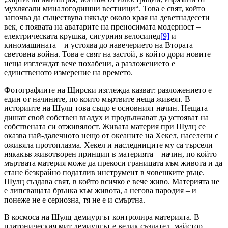
мухлясали миналогодишни вестници“. Това е свят, който
започва да съществува някъде около края на деветнадесети
век, с появата на аватарите на преносимата модерност –
електрическата крушка, сигурния велосипед
[9]
и
киномашината – и устоява до навечерието на Втората
световна война. Това е свят на застой, в който дори новите
неща изглеждат вече похабени, а разложението е
единственото измерение на времето.
Фотографиите на Щирски изглежда казват: разложението е
един от начините, по които мъртвите неща живеят. В
историите на Шулц това също е основният начин. Нещата
дишат свой собствен въздух и продължават да устояват на
собствената си отживялост. Живата материя при Шулц се
оказва най-далечното нещо от океаните на Хекел, населени с
оживяла протоплазма. Хекел и наследниците му са търсели
някакъв животворен принцип в материята – начин, по който
мъртвата материя може да прекоси границата към живота и да
стане безкрайно податлив инструмент в човешките ръце.
Шулц създава свят, в който всичко е вече живо. Материята не
е липсващата брънка към живота, а негова пародия – и
понеже не е сериозна, тя не е и смъртна.
В космоса на Шулц демиургът контролира материята. В
платоническия мит демиургът е велик създател, майстор,