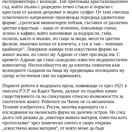
експериментира с колоиди. Той притежава кристализационен
съд, който пълни с разредено течно стъкло и поръсва с
кристали от калиев дихромат и меден сулфат. От тази смесица
осмотичното напрежение произвежда поредица удивителни
форми: „гротесков миниатюрен пейзаж, съставен от различни
цветни израстъци – каша от зеленина, покълващо синьо,
зелено и кафяво, която напомняше за водорасли, гъби,
полипи, както и мъхове, но също за миди, месести цветни
филизи, мънички китки от клончета, а тук и там – човешки
крайници“. Леверкюн намира тези изкуствени форми на
живот жалки, но синът му Адриан се смее при вида им. С
времето Адриан ще стане скандално известен модернистичен
композитор. Неспособността му да изпитва симпатия към
колоидните създания на баща му предвещава опозицията му
срещу естествения свят на хармонията.
Първите роботи в модерната проза, появяващи се през 1921 в
пиесата
Р.У.Р.
на Карел Чапек, дължат по подобен начин
съществуването си на спекулации относно възможността за
синтетичен живот. Роботите на Чапек не са механични.
Техният изобретател, Росум, започва кариерата си с
изследвания на океанската фауна на далечен остров. Не след
дълго той решава да „имитира живата материя, известна като
протоплазма“ чрез химически синтез и скоро открива
„изкуствена жива материя“, от която може да бъде