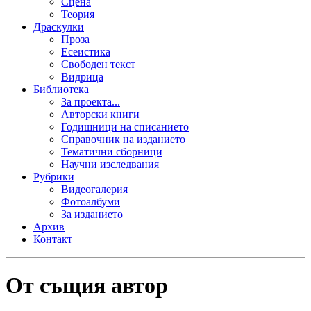
Сцена
Теория
Драскулки
Проза
Есеистика
Свободен текст
Видрица
Библиотека
За проекта...
Авторски книги
Годишници на списанието
Справочник на изданието
Тематични сборници
Научни изследвания
Рубрики
Видеогалерия
Фотоалбуми
За изданието
Архив
Контакт
От същия автор