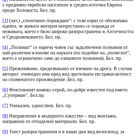
с предимно еврейско население в средно-източна Европа
преди Холокоста. Бел. пр.
[3]
(лат.) „спонтанно пораждане“: с този израз се обозначава
идеята, че живата материя непрестанно се поражда от
неживата, което е било широко разпространено в Античността
и Средновековието. Бел. пр.
[4]
„Полимат“ се нарича човек със задълбочени познания от
най-различни клонове на науката (по подобие на „полиглот“,
което е ограничено само до езиковите познания). Бел. пр.
[5]
Преживяване, предизвикано от вземане на дрога. В случая
авторът очевидно има пред вид зрителната екстравагантност
на споменатото произведение. Бел. пр.
[6]
Фиктивният комикс-герой, по-добре известен под името
„Суперман“. Бел.пр.
[7]
Уникален, единствен. Бел. пр.
[8]
Направление в модерното изкуство – вид монтажи,
направени от отпадъчни материали. Бел. пр.
[9]
Тоест разпространения и в наши дни вид велосипед, за