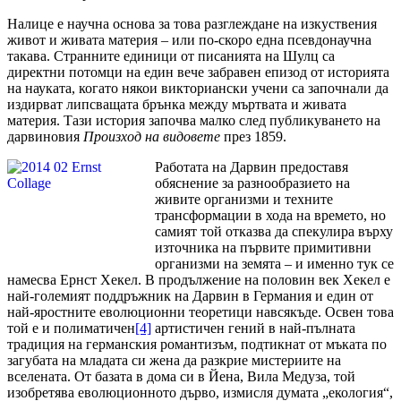
Налице е научна основа за това разглеждане на изкуствения
живот и живата материя – или по-скоро една псевдонаучна
такава. Странните единици от писанията на Шулц са
директни потомци на един вече забравен епизод от историята
на науката, когато някои викториански учени са започнали да
издирват липсващата брънка между мъртвата и живата
материя. Тази история започва малко след публикуването на
дарвиновия
Произход на видовете
през 1859.
Работата на Дарвин предоставя
обяснение за разнообразието на
живите организми и техните
трансформации в хода на времето, но
самият той отказва да спекулира върху
източника на първите примитивни
организми на земята – и именно тук се
намесва Ернст Хекел. В продължение на половин век Хекел е
най-големият поддръжник на Дарвин в Германия и един от
най-яростните еволюционни теоретици навсякъде. Освен това
той е и полиматичен
[4]
артистичен гений в най-пълната
традиция на германския романтизъм, подтикнат от мъката по
загубата на младата си жена да разкрие мистериите на
вселената. От базата в дома си в Йена, Вила Медуза, той
изобретява еволюционното дърво, измисля думата „екология“,