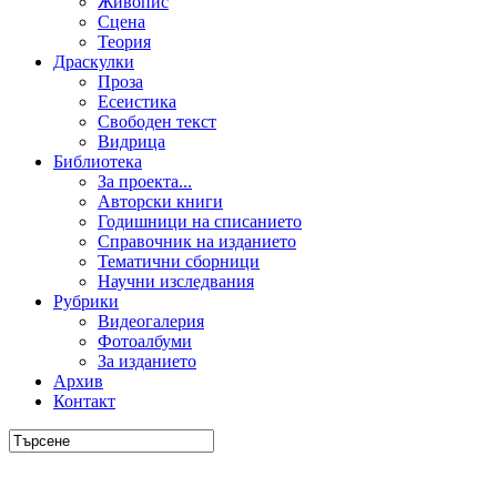
Живопис
Сцена
Теория
Драскулки
Проза
Есеистика
Свободен текст
Видрица
Библиотека
За проекта...
Авторски книги
Годишници на списанието
Справочник на изданието
Тематични сборници
Научни изследвания
Рубрики
Видеогалерия
Фотоалбуми
За изданието
Архив
Контакт