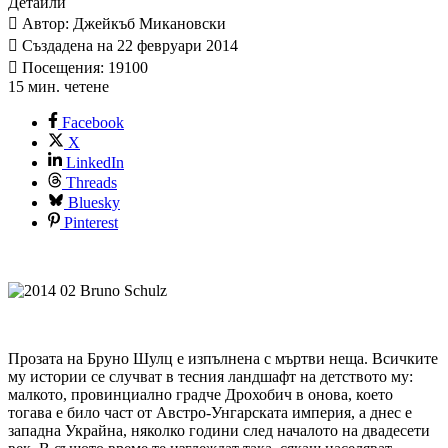
Детайли
Автор: Джейкъб Микановски
Създадена на 22 февруари 2014
Посещения: 19100
15 мин. четене
Facebook
X
LinkedIn
Threads
Bluesky
Pinterest
Прозата на Бруно Шулц е изпълнена с мъртви неща. Всичките
му истории се случват в тесния ландшафт на детството му:
малкото, провинциално градче Дрохобич в онова, което
тогава е било част от Австро-Унгарската империя, а днес е
западна Украйна, няколко години след началото на двадесети