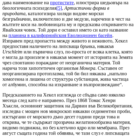
дава наименование на
протистите
, илюстрира шедьовъра на
биологичната психеделия
[5]
,
Артистични форми в
природата
, каталогизира хиляди видове морски
безгръбначни, включително и две медузи, наречени в чест на
жълтите коси на любовницата му и предсказва откриването на
Явайския човек. Той дори е оставил името си като название
на
планина в калифорнийския Еволюционен басейн
.
Изправен пред пропастта между живото и неживото, Хекел
предпоставя наличието на липсваща брънка, някакъв
Urschleim
или първична слуз, по-проста от всяка клетка, която
е могла да произлезе в някакъв момент от историята на Земята
чрез спонтанно пораждане от неорганична материя. Той
нарича този хипотетичен организъм
Монера
. Съставен от
неорганизирана протоплазма, той би бил някаква „напълно
хомогенна и лишена от структура субстанция, жива частица
от албумин, способна на изхранване и възпроизвеждане“.
Предсказанието на Хекел изглежда се сбъдва само няколко
месеца след като е направено. През 1868 Томас Хенри
Хъксли, основният защитник на Дарвин във Великобритания,
изследва с мощен нов микроскоп някакви седиментни проби,
изстъргани от морското дъно десет години преди това и
открива, че те съдържат прозрачна желатинообразна материя,
видимо подвижна, но без клетъчно ядро или мембрана. През
август същата година той обявява, че тази слуз е липсващата