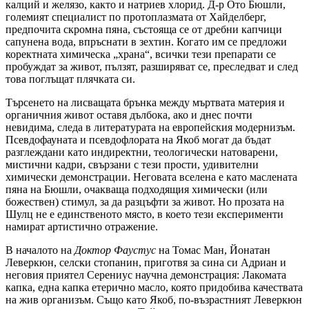
калций и желязо, както и натриев хлорид. Д-р Ото Бюшли,
големият специалист по протоплазмата от Хайделберг,
предпочита скромна пяна, състояща се от дребни капчици
сапунена вода, впръснати в зехтин. Когато им се предложи
коректната химическа „храна“, всички тези препарати се
пробуждат за живот, пълзят, разширяват се, преследват и след
това поглъщат плячката си.
Търсенето на лисващата брънка между мъртвата материя и
органичния живот оставя дълбока, ако и днес почти
невидима, следа в литературата на европейския модернизъм.
Псевдофауната и псевдофлората на Якоб могат да бъдат
разглеждани като индиректни, теологически натоварени,
мистични кадри, свързани с тези прости, удивителни
химически демонстрации. Неговата вселена е като маслената
пяна на Бюшли, очакваща подходящия химически (или
божествен) стимул, за да разцъфти за живот. Но прозата на
Шулц не е единственото място, в което тези експерименти
намират артистично отражение.
В началото на
Доктор Фаустус
на Томас Ман, Йонатан
Леверкюн, селски стопанин, приготвя за сина си Адриан и
неговия приятел Серениус научна демонстрация: Лакомата
капка, една капка етерично масло, която придобива качествата
на жив организъм. Също като Якоб, по-възрастният Леверкюн