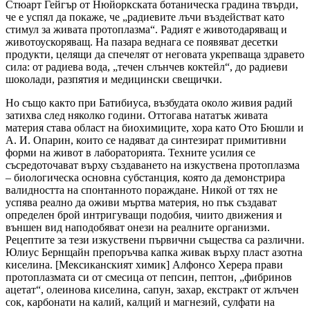
Стюарт Гейгър от Нюйоркската ботаническа градина твърди,
че е успял да покаже, че „радиевите лъчи въздействат като
стимул за живата протоплазма“. Радият е животодаряващ и
животоускоряващ. На пазара веднага се появяват десетки
продукти, целящи да спечелят от неговата укрепваща здравето
сила: от радиева вода, „течен слънчев коктейл“, до радиеви
шоколади, разпятия и медицински свещички.
Но също както при Батибиуса, възбудата около живия радий
затихва след няколко години. Оттогава нататък живата
материя става област на биохимиците, хора като Ото Бюшли и
А. И. Опарин, които се надяват да синтезират примитивни
форми на живот в лабораторията. Техните усилия се
съсредоточават върху създаването на изкуствена протоплазма
– биологическа основна субстанция, която да демонстрира
валидността на спонтанното пораждане. Никой от тях не
успява реално да оживи мъртва материя, но пък създават
определен брой интригуващи подобия, чиито движения и
външен вид наподобяват онези на реалните организми.
Рецептите за тези изкуствени първични същества са различни.
Юлиус Бернщайн препоръчва капка живак върху пласт азотна
киселина. [Мексиканският химик] Алфонсо Херера прави
протоплазмата си от смесица от пепсин, пептон, „фибринов
ацетат“, олеинова киселина, сапун, захар, екстракт от жлъчен
сок, карбонати на калий, калций и магнезий, сулфати на