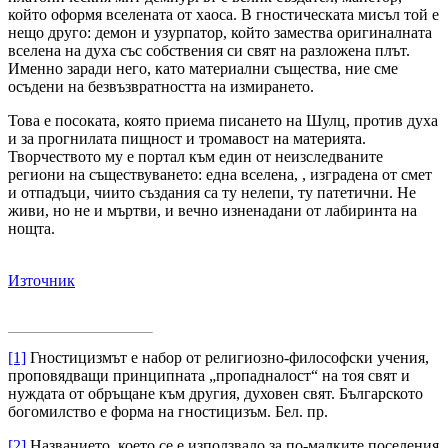
който оформя вселената от хаоса. В гностическата мисъл той е
нещо друго: демон и узурпатор, който замества оригиналната
вселена на духа със собствения си свят на разложена плът.
Именно заради него, като материални същества, ние сме
осъдени на безвъзвратността на измирането.
Това е посоката, която приема писането на Шулц, против духа
и за прогнилата пищност и тромавост на материята.
Творчеството му е портал към един от неизследваните
региони на съществуването: една вселена, , изградена от смет
и отпадъци, чиито създания са ту нелепи, ту патетични. Не
живи, но не и мъртви, и вечно изненадани от лабиринта на
нощта.
Източник
[1]
Гностицизмът е набор от религиозно-философски учения,
проповядващи принципната „пропадналост“ на тоя свят и
нуждата от обръщане към другия, духовен свят. Българското
богомилство е форма на гностицизъм. Бел. пр.
[2]
Названието, което се е използвало за по-малките поселения