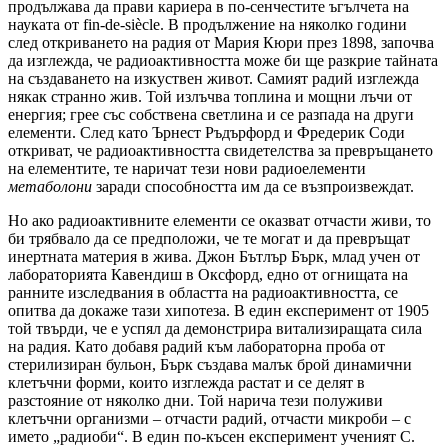
продължава да прави кариера в по-сенчестите ъгълчета на
науката от fin-de-siècle. В продължение на няколко години
след откриването на радия от Мария Кюри през 1898, започва
да изглежда, че радиоактивността може би ще разкрие тайната
на създаването на изкуствен живот. Самият радий изглежда
някак странно жив. Той излъчва топлина и мощни лъчи от
енергия; грее със собствена светлина и се разпада на други
елементи. След като Ърнест Ръдърфорд и Фредерик Соди
откриват, че радиоактивността свидетелства за превръщането
на елементите, те наричат тези нови радиоелементи
метаболони
заради способността им да се възпроизвеждат.
Но ако радиоактивните елементи се оказват отчасти живи, то
би трябвало да се предположи, че те могат и да превръщат
инертната материя в жива. Джон Бътлър Бърк, млад учен от
лабораторията Кавендиш в Оксфорд, едно от огнищата на
ранните изследвания в областта на радиоактивността, се
опитва да докаже тази хипотеза. В един експеримент от 1905
той твърди, че е успял да демонстрира витализиращата сила
на радия. Като добавя радий към лабораторна проба от
стерилизиран бульон, Бърк създава малък брой динамични
клетъчни форми, които изглежда растат и се делят в
разстояние от няколко дни. Той нарича тези полуживи
клетъчни организми – отчасти радий, отчасти микроби – с
името „радиоби“. В един по-късен експеримент ученият С.