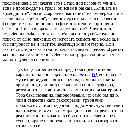
предизвиквана от налягането на газа под неговите улици.
Това е произходът на града, описван в разказа „Улицата на
крокодилите“, онази „хартиена имитация“ на „модерността и
столичната корупция“, с нейния ерзатц-квартал с червени
фенери, изчезващи порнографски писатели и картонени
трамваи. Но какво да кажем за останалото? Внезапният,
подобен на гъба, растеж на глобална столица обяснява не
повече от едно парченце от неговата херметична вселена, и
със сигурност не и частите, засягащи жива материя. Но в
текста се открива загатнат ключ: в последния разказ, „Трактат
за шивашките манекени“, Якоб илюстрира лекцията си чрез
малък научен експеримент:
Тук баща ми започна да представя пред очите ни
картината на онова
generatio
aequivoca
[3]
,
което беше
му се привидяло – вид същества, само наполовина
органични, един вид псевдофауна и псевдофлора,
резултат от фантастичната ферментация на материята.
Това бяха създания, наподобяващи, но само външно,
живи същества като ракообразни, гръбначни,
главоноги… Тези създания – подвижни, чувствителни
на стимули и все пак намиращи се извън пределите на
реалния живот, можеха да бъдат произведени чрез
суспендиране на определени колоиди в разтвори от
готварска сол.