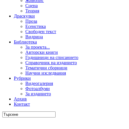
Живопис
Сцена
Теория
Драскулки
Проза
Есеистика
Свободен текст
Видрица
Библиотека
За проекта...
Авторски книги
Годишници на списанието
Справочник на изданието
Тематични сборници
Научни изследвания
Рубрики
Видеогалерия
Фотоалбуми
За изданието
Архив
Контакт