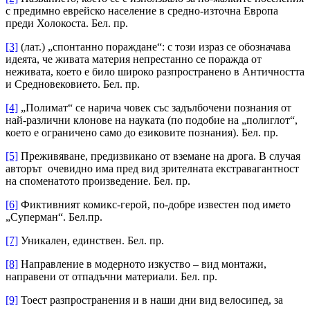
с предимно еврейско население в средно-източна Европа
преди Холокоста. Бел. пр.
[3]
(лат.) „спонтанно пораждане“: с този израз се обозначава
идеята, че живата материя непрестанно се поражда от
неживата, което е било широко разпространено в Античността
и Средновековието. Бел. пр.
[4]
„Полимат“ се нарича човек със задълбочени познания от
най-различни клонове на науката (по подобие на „полиглот“,
което е ограничено само до езиковите познания). Бел. пр.
[5]
Преживяване, предизвикано от вземане на дрога. В случая
авторът очевидно има пред вид зрителната екстравагантност
на споменатото произведение. Бел. пр.
[6]
Фиктивният комикс-герой, по-добре известен под името
„Суперман“. Бел.пр.
[7]
Уникален, единствен. Бел. пр.
[8]
Направление в модерното изкуство – вид монтажи,
направени от отпадъчни материали. Бел. пр.
[9]
Тоест разпространения и в наши дни вид велосипед, за