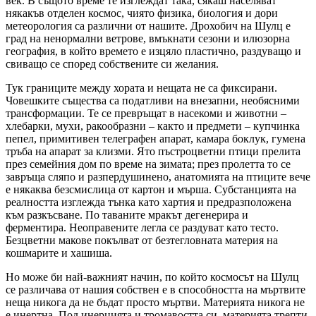
век. В същото време те изглеждат така, сякаш населяват
някакъв отделен космос, чиято физика, биология и дори
метеорология са различни от нашите. Дрохобич на Шулц е
град на ненормални ветрове, вмъкнати сезони и илюзорна
география, в който времето е изцяло пластично, раздуващо и
свиващо се според собствените си желания.
Тук границите между хората и нещата не са фиксирани.
Човешките същества са податливи на внезапни, необясними
трансформации. Те се превръщат в насекоми и животни –
хлебарки, мухи, ракообразни – както и предмети – купчинка
пепел, примитивен телеграфен апарат, камара боклук, гумена
тръба на апарат за клизми. Ято пъстроцветни птици прелита
през семейния дом по време на зимата; през пролетта то се
завръща сляпо и разпердушинено, анатомията на птиците вече
е някаква безсмислица от картон и мърша. Субстанцията на
реалността изглежда тънка като хартия и предразположена
към разкъсване. По таваните мракът дегенерира и
ферментира. Неоправените легла се раздуват като тесто.
Безцветни макове покълват от безтегловната материя на
кошмарите и хашиша.
Но може би най-важният начин, по който космосът на Шулц
се различава от нашия собствен е в способността на мъртвите
неща никога да не бъдат просто мъртви. Материята никога не
е инертна. Под инерцията и тромавостта си, материята трепти