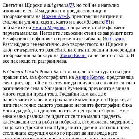
Светът на Щирски е
sui
generis
[7]
, но той не е напълно
изключителен. Има директни предшественици в
изображенията на
Йожен Атжè
, представящи витрини и
смълчани улични сцени, както и в асамблажите
[8]
и
пейзажите на
Емила Медкова
, направени от обезформени
парчета мазилка. Неговите лекьосани стени се завръщат като
метафизически фонове за еротичните табла на
Ян Саудек
.
Разглеждано генеалогично, ако творчеството на Щирски е
клон от дървото, то разнебитените пътни знаци и полароидни
изображения на боклук на
Уокър Еванс
са неговото стъбло. И
все пак нещо ги разграничава.
В
Camera
Lucida
Ролан Барт твърди, че в текстурата на един
прашен път, във фотографията на
Андре Кертес
, представяща
сляп цигулар, той е в състояние да почувства с цялото си тяло
разпилените села в Унгария и Румъния, през които е минал
много години преди това. Гледайки към как да е
нарисуваните табели и грохналите мъченици на Щирски, аз
изпитвам точно същото усещане: неговите фотографии биха
могли да дойдат единствено откъм централна Европа. Но с
една малка разлика: те идват от свят на малки градчета,
клатушкащи се на ръба на небрежна, второкласна модерност,
също като Дрохобич на Шулц, чиито дребни отстъпки пред
столичната корупция само го правят да изглежда като
„хартиена имитация, монтаж от илюстрации, изрязани от