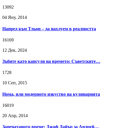
13092
04 Яну, 2014
Напред към Тльон – да нахлуем в реалността
16169
12 Дек, 2024
Зъбите като капсули на времето: Съветските…
1728
10 Сeп, 2015
Нома, или модерното изкуство на кулинарията
16019
20 Апр, 2014
Запечатаното време: Джоф Дайър за Андрей…