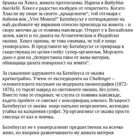
брънка на Хекел, живата протоплазма. Нарича я
Bathybius
haeckelii
. Хекел е радостно възбуден от откритието. Когато
Хъксли му пише за своето „кръщелниче“, той отговаря с
бойния вик „Vive Monera!“ Батибиусът е потвърждение на
най-дълбоките му вярвания относно произхода на живота – и
скоро започва да се появява навсякъде. Открит е в Бискайския
залив, както и по дъната на Атлантическия и Индийски
океани. Хекел приема, че това означава, че той е нещо
универсално. В представите му Батибиусът се превръща в
съществуващ по целия глобус супер-организъм. Морското
дъно е дом на „безпрестанна пяна от жива материя,
обхващаща цялата повърхност на земята“.
За съжаление царуването на Батибиуса се оказва
краткотрайно. Учени от експедицията на
Challenger
–
основателското пътуване на модерната океанография (1872-
1876), го търсят навред из световните океани, без успех.
Вместо това те откриват, че слузта се появява навсякъде,
където пробите се смесват с консервиращ алкохол. Всъщност
Батибиусът се оказва нещо напълно неорганично, колоидна
утайка на калциевия сулфат. Ур-организмът се оказва просто
смесица от кал и пиячка.
Батибиусът не е универсалният предшественик на всичко
живо, но въпреки развенчаването му живата материя