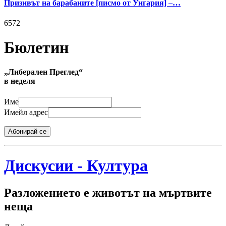
Призивът на барабаните [писмо от Унгария] –…
6572
Бюлетин
„Либерален Преглед“
в неделя
Име
Имейл адрес
Абонирай се
Дискусии - Култура
Разложението е животът на мъртвите
неща