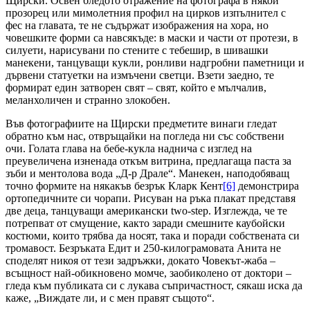
Щирски. Освен бледото отражение на фотографа в някой
прозорец или мимолетния профил на цирков изпълнител с
фес на главата, те не съдържат изображения на хора, но
човешките форми са навсякъде: в маски и части от протези, в
силуети, нарисувани по стените с тебешир, в шивашки
манекени, танцуващи кукли, ронливи надгробни паметници и
дървени статуетки на измъчени светци. Взети заедно, те
формират един затворен свят – свят, който е мълчалив,
меланхоличен и странно злокобен.
Във фотографиите на Щирски предметите винаги гледат
обратно към нас, отвръщайки на погледа ни със собствени
очи. Голата глава на бебе-кукла наднича с изглед на
преувеличена изненада откъм витрина, предлагаща паста за
зъби и ментолова вода „Д-р Драле“. Манекен, наподобяващ
точно формите на някакъв безрък Кларк Кент
[6]
демонстрира
ортопедичните си чорапи. Рисуван на ръка плакат представя
две деца, танцуващи американски two-step. Изглежда, че те
потрепват от смущение, както заради смешните каубойски
костюми, които трябва да носят, така и поради собствената си
тромавост. Безръката Едит и 250-килограмовата Анита не
споделят никоя от тези задръжки, докато Човекът-жаба –
всъщност най-обикновено момче, заобиколено от доктори –
гледа към публиката си с лукава съпричастност, сякаш иска да
каже, „Виждате ли, и с мен правят същото“.