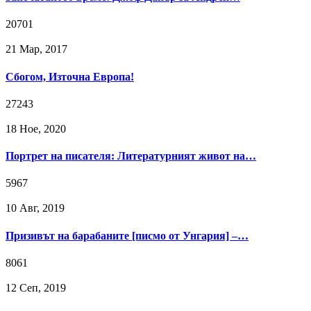
20701
21 Мар, 2017
Сбогом, Източна Европа!
27243
18 Ное, 2020
Портрет на писателя: Литературният живот на…
5967
10 Авг, 2019
Призивът на барабаните [писмо от Унгария] –…
8061
12 Сeп, 2019