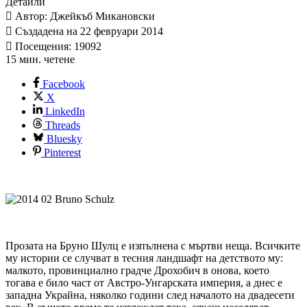
Детайли
Автор: Джейкъб Микановски
Създадена на 22 февруари 2014
Посещения: 19092
15 мин. четене
Facebook
X
LinkedIn
Threads
Bluesky
Pinterest
Прозата на Бруно Шулц е изпълнена с мъртви неща. Всичките
му истории се случват в тесния ландшафт на детството му:
малкото, провинциално градче Дрохобич в онова, което
тогава е било част от Австро-Унгарската империя, а днес е
западна Украйна, няколко години след началото на двадесети