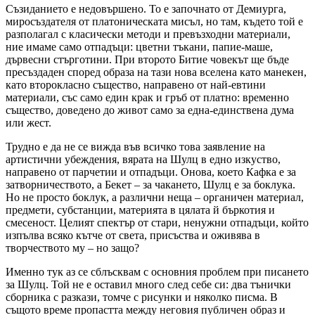
Съзиданието е недовършено. То е започнато от Демиурга,
миросъздателя от платоническата мисъл, но там, където той е
разполагал с класически методи и превъзходни материали,
ние имаме само отпадъци: цветни тъкани, папие-маше,
дървесни стърготини. При второто Битие човекът ще бъде
пресъздаден според образа на тази нова вселена като манекен,
като второкласно същество, направено от най-евтини
материали, със само един крак и гръб от платно: временно
същество, доведено до живот само за една-единствена дума
или жест.
Трудно е да не се вижда във всичко това заявление на
артистични убеждения, вярата на Шулц в едно изкуство,
направено от парчетии и отпадъци. Онова, което Кафка е за
затворничеството, а Бекет – за чакането, Шулц е за боклука.
Но не просто боклук, а различни неща – органичен материал,
предмети, субстанции, материята в цялата й бъркотия и
смесеност. Целият спектър от стари, ненужни отпадъци, който
изпълва всяко кътче от света, присъства и оживява в
творчеството му – но защо?
Именно тук аз се сблъсквам с основния проблем при писането
за Шулц. Той не е оставил много след себе си: два тънички
сборника с разкази, томче с рисунки и няколко писма. В
същото време пропастта между неговия публичен образ и