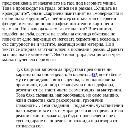
предизвиквана от налягането на газа под неговите улици.
Това е произходът на града, описван в разказа „Улицата на
крокодилите“, онази „хартиена имитация“ на „модерността и
столичната корупция“, с нейния ерзатц-квартал с червени
фенери, изчезващи порнографски писатели и картонени
трамваи. Но какво да кажем за останалото? Внезапният,
подобен на гъба, растеж на глобална столица обяснява не
повече от едно парченце от неговата херметична вселена, и
със сигурност не и частите, засягащи жива материя. Но в
текста се открива загатнат ключ: в последния разказ, „Трактат
за шивашките манекени“, Якоб илюстрира лекцията си чрез
малък научен експеримент:
Тук баща ми започна да представя пред очите ни
картината на онова
generatio
aequivoca
[3]
,
което беше
му се привидяло – вид същества, само наполовина
органични, един вид псевдофауна и псевдофлора,
резултат от фантастичната ферментация на материята.
Това бяха създания, наподобяващи, но само външно,
живи същества като ракообразни, гръбначни,
главоноги… Тези създания – подвижни, чувствителни
на стимули и все пак намиращи се извън пределите на
реалния живот, можеха да бъдат произведени чрез
суспендиране на определени колоиди в разтвори от
готварска сол.