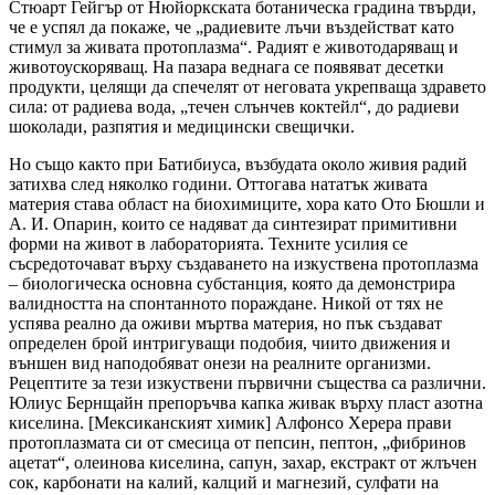
Стюарт Гейгър от Нюйоркската ботаническа градина твърди,
че е успял да покаже, че „радиевите лъчи въздействат като
стимул за живата протоплазма“. Радият е животодаряващ и
животоускоряващ. На пазара веднага се появяват десетки
продукти, целящи да спечелят от неговата укрепваща здравето
сила: от радиева вода, „течен слънчев коктейл“, до радиеви
шоколади, разпятия и медицински свещички.
Но също както при Батибиуса, възбудата около живия радий
затихва след няколко години. Оттогава нататък живата
материя става област на биохимиците, хора като Ото Бюшли и
А. И. Опарин, които се надяват да синтезират примитивни
форми на живот в лабораторията. Техните усилия се
съсредоточават върху създаването на изкуствена протоплазма
– биологическа основна субстанция, която да демонстрира
валидността на спонтанното пораждане. Никой от тях не
успява реално да оживи мъртва материя, но пък създават
определен брой интригуващи подобия, чиито движения и
външен вид наподобяват онези на реалните организми.
Рецептите за тези изкуствени първични същества са различни.
Юлиус Бернщайн препоръчва капка живак върху пласт азотна
киселина. [Мексиканският химик] Алфонсо Херера прави
протоплазмата си от смесица от пепсин, пептон, „фибринов
ацетат“, олеинова киселина, сапун, захар, екстракт от жлъчен
сок, карбонати на калий, калций и магнезий, сулфати на