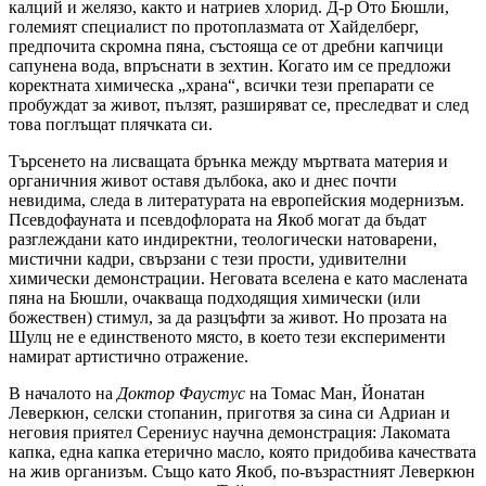
калций и желязо, както и натриев хлорид. Д-р Ото Бюшли,
големият специалист по протоплазмата от Хайделберг,
предпочита скромна пяна, състояща се от дребни капчици
сапунена вода, впръснати в зехтин. Когато им се предложи
коректната химическа „храна“, всички тези препарати се
пробуждат за живот, пълзят, разширяват се, преследват и след
това поглъщат плячката си.
Търсенето на лисващата брънка между мъртвата материя и
органичния живот оставя дълбока, ако и днес почти
невидима, следа в литературата на европейския модернизъм.
Псевдофауната и псевдофлората на Якоб могат да бъдат
разглеждани като индиректни, теологически натоварени,
мистични кадри, свързани с тези прости, удивителни
химически демонстрации. Неговата вселена е като маслената
пяна на Бюшли, очакваща подходящия химически (или
божествен) стимул, за да разцъфти за живот. Но прозата на
Шулц не е единственото място, в което тези експерименти
намират артистично отражение.
В началото на
Доктор Фаустус
на Томас Ман, Йонатан
Леверкюн, селски стопанин, приготвя за сина си Адриан и
неговия приятел Серениус научна демонстрация: Лакомата
капка, една капка етерично масло, която придобива качествата
на жив организъм. Също като Якоб, по-възрастният Леверкюн