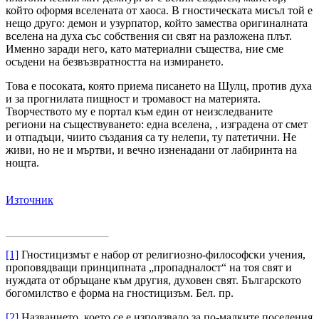
който оформя вселената от хаоса. В гностическата мисъл той е
нещо друго: демон и узурпатор, който замества оригиналната
вселена на духа със собствения си свят на разложена плът.
Именно заради него, като материални същества, ние сме
осъдени на безвъзвратността на измирането.
Това е посоката, която приема писането на Шулц, против духа
и за прогнилата пищност и тромавост на материята.
Творчеството му е портал към един от неизследваните
региони на съществуването: една вселена, , изградена от смет
и отпадъци, чиито създания са ту нелепи, ту патетични. Не
живи, но не и мъртви, и вечно изненадани от лабиринта на
нощта.
Източник
[1]
Гностицизмът е набор от религиозно-философски учения,
проповядващи принципната „пропадналост“ на тоя свят и
нуждата от обръщане към другия, духовен свят. Българското
богомилство е форма на гностицизъм. Бел. пр.
[2]
Названието, което се е използвало за по-малките поселения