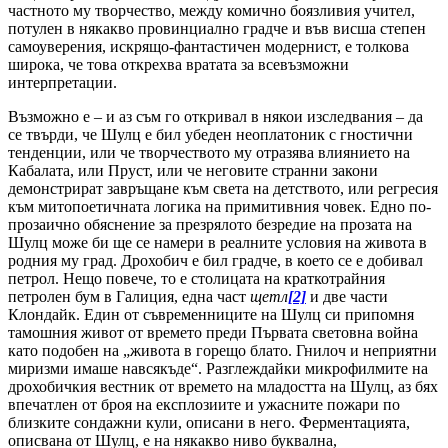
частното му творчество, между комично боязливия учител,
потулен в някакво провинциално градче и във висша степен
самоуверения, искрящо-фантастичен модернист, е толкова
широка, че това открехва вратата за всевъзможни
интерпретации.
Възможно е – и аз съм го откривал в някои изследвания – да
се твърди, че Шулц е бил убеден неоплатоник с гностични
тенденции, или че творчеството му отразява влиянието на
Кабалата, или Пруст, или че неговите странни закони
демонстрират завръщане към света на детството, или регресия
към митопоетичната логика на примитивния човек. Едно по-
прозаично обяснение за презрялото безредие на прозата на
Шулц може би ще се намери в реалните условия на живота в
родния му град. Дрохобич е бил градче, в което се е добивал
петрол. Нещо повече, то е столицата на краткотрайния
петролен бум в Галиция, една част
щетл
[2]
и две части
Клондайк. Един от съвременниците на Шулц си припомня
тамошния живот от времето преди Първата световна война
като подобен на „живота в горещо блато. Гнилоч и неприятни
миризми имаше навсякъде“. Разглеждайки микрофилмите на
дрохобичкия вестник от времето на младостта на Шулц, аз бях
впечатлен от броя на експлозиите и ужасните пожари по
близките сондажни кули, описани в него. Ферментацията,
описвана от Шулц, е на някакво ниво буквална,