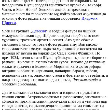
извън него. Чрез митовете, породени от викторианската
псевдонаука Шулц споделя генетическа връзка с Лъвкрафт,
Чапек и Ман. Но най-близкият аналог за трескавата
материалност на творчеството му, който самият аз успявам да
открия, е фотографията на чешкия сюрреалист
Индржих
Щирски
.
Член на групата „
Девесил
“ и водеща фигура на чешкия
междувоенен авангард, Щирски създава творби като поет,
художник, графичен артист и есеист. Ако днес обаче е
запомнен с нещо, то това е фотографията му. Във високо-
сюрреалистичен модус, първата му изложба е посветена на
изгледи от замъка на маркиз дьо Сад в южна Франция. Но
през 1934, точно когато Шулц публикува първия си сборник с
разкази, Щирски внезапно сменя курса. Започва да пътува из
малките градчета в Бохемия и Моравия, като фотографира
витрини и обяви за карнавали, панаирни бараки, табели,
повредени статуи, оплескани стени и фрагменти от графити, а
накрая подрежда снимките в два цикъла,
Човекът-жаба
и
Човекът с наочници
.
Двете колекции са съставени почти изцяло от предмети и
улични сцени. Антропоморфизъм и разложение, запечатани в
сбирки от прах и паяжини, пропукани глазури и увеличаващи
се водни петна, са ръководещите принципи зад снимките на