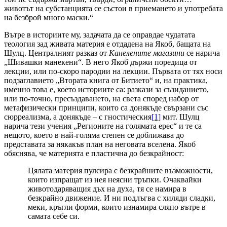
животът на субстанцията се състои в приемането и употребата
на безброй много маски.“
Вътре в историите му, задачата да се оправдае чудатата
теология зад живата материя е отдадена на Якоб, бащата на
Шулц. Централният разказ от
Канелените магазини
се нарича
„Шивашки манекени“. В него Якоб държи поредица от
лекции, или по-скоро пародии на лекции. Първата от тях носи
подзаглавието „Втората книга от Битието“ и, на практика,
именно това е, което историите са: разкази за съзиданието,
или по-точно, пресъздаването, на света според набор от
метафизически принципи, които са донякъде свързани със
сюрреализма, а донякъде – с гностическия
[1]
мит. Шулц
нарича тези учения „Регионите на голямата ерес“ и те са
нещото, което в най-голяма степен се доближава до
представата за някакъв план на неговата вселена. Якоб
обяснява, че материята е пластична до безкрайност:
Цялата материя пулсира с безкрайните възможности,
които изпращат из нея неясни тръпки. Очаквайки
животодаряващия дъх на духа, тя се намира в
безкрайно движение. И ни подлъгва с хиляди сладки,
меки, кръгли форми, които изнамира сляпо вътре в
самата себе си.