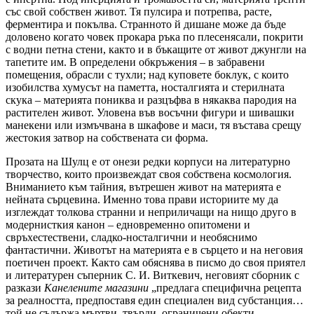
със свой собствен живот. Тя пулсира и потрепва, расте,
ферментира и покълва. Странното й дишане може да бъде
доловено когато човек прокара ръка по плесенясали, покрити
с водни петна стени, както и в бъкащите от живот джунгли на
тапетите им. В определени обкръжения – в забравени
помещения, обрасли с тухли; над куповете боклук, с които
изобилства хумусът на паметта, носталгията и стерилната
скука – материята пониква и разцъфва в някаква пародия на
растителен живот. Уловена във восъчни фигури и шивашки
манекени или измъчвана в шкафове и маси, тя въстава срещу
жестокия затвор на собствената си форма.
Прозата на Шулц е от онези редки корпуси на литературно
творчество, които произвеждат своя собствена космология.
Вниманието към тайния, вътрешен живот на материята е
нейната сърцевина. Именно това прави историите му да
изглеждат толкова странни и неприличащи на нищо друго в
модернисткия канон – едновременно опитомени и
свръхестествени, сладко-носталгични и необяснимо
фантастични. Животът на материята е в сърцето и на неговия
поетичен проект. Както сам обяснява в писмо до своя приятел
и литературен съперник С. И. Виткевич, неговият сборник с
разкази
Канелените магазини
„предлага специфична рецепта
за реалността, предпоставя един специален вид субстанция…
той не съдържа мъртви, твърди, ограничени обекти…