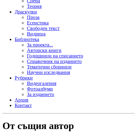
Сцена
Теория
Драскулки
Проза
Есеистика
Свободен текст
Видрица
Библиотека
За проекта...
Авторски книги
Годишници на списанието
Справочник на изданието
Тематични сборници
Научни изследвания
Рубрики
Видеогалерия
Фотоалбуми
За изданието
Архив
Контакт
От същия автор