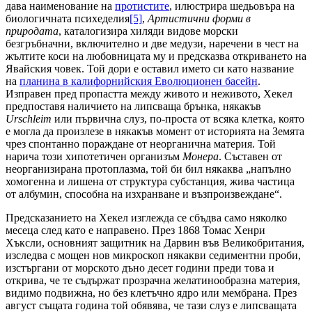
дава наименование на
протистите
, илюстрира шедьовъра на
биологичната психеделия
[5]
,
Артистични форми в
природата
, каталогизира хиляди видове морски
безгръбначни, включително и две медузи, наречени в чест на
жълтите коси на любовницата му и предсказва откриването на
Явайския човек. Той дори е оставил името си като название
на
планина в калифорнийския Еволюционен басейн
.
Изправен пред пропастта между живото и неживото, Хекел
предпоставя наличието на липсваща брънка, някакъв
Urschleim
или първична слуз, по-проста от всяка клетка, която
е могла да произлезе в някакъв момент от историята на Земята
чрез спонтанно пораждане от неорганична материя. Той
нарича този хипотетичен организъм
Монера
. Съставен от
неорганизирана протоплазма, той би бил някаква „напълно
хомогенна и лишена от структура субстанция, жива частица
от албумин, способна на изхранване и възпроизвеждане“.
Предсказанието на Хекел изглежда се сбъдва само няколко
месеца след като е направено. През 1868 Томас Хенри
Хъксли, основният защитник на Дарвин във Великобритания,
изследва с мощен нов микроскоп някакви седиментни проби,
изстъргани от морското дъно десет години преди това и
открива, че те съдържат прозрачна желатинообразна материя,
видимо подвижна, но без клетъчно ядро или мембрана. През
август същата година той обявява, че тази слуз е липсващата