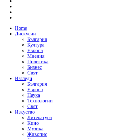
Home
Дискусии
България
Култура
Европа
Мнения
Политика
Бизнес
Свят
Изгледи
България
Европа
Наука
Технологии
Свят
Изкуство
Литература
Кино
Музика
Живопис