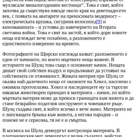
мухлясали миналогодишни вестници“. Това е свят, който
започва да съществува някъде около края на деветнадесети
век, с появата на аватарите на преносимата модерност –
електрическата крушка, сигурния велосипед
[9]
и
киномашината – и устоява до навечерието на Втората
световна война. Това е свят на застой, в който дори новите
неща изглеждат вече похабени, а разложението е
единственото измерение на времето.
Фотографиите на Щирски изглежда казват: разложението е
един от начините, по които мъртвите неща живеят. В
историите на Шулц това също е основният начин. Нещата
дишат свой собствен въздух и продължават да устояват на
собствената си отживялост. Живата материя при Шулц се
оказва най-далечното нещо от океаните на Хекел, населени с
оживяла протоплазма. Хекел и наследниците му са търсели
някакъв животворен принцип в материята – начин, по който
мъртвата материя може да прекоси границата към живота и да
стане безкрайно податлив инструмент в човешките ръце.
Шулц създава свят, в който всичко е вече живо. Материята не
е липсващата брънка към живота, а негова пародия – и
понеже не е сериозна, тя не е и смъртна.
В космоса на Шулц демиургът контролира материята. В
платоническия мит демиургът е велик създател, майстор,