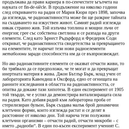
продължава да прави кариера в по-сенчестите ъгълчета на
науката от fin-de-siècle. В продължение на няколко години
след откриването на радия от Мария Кюри през 1898, започва
да изглежда, че радиоактивността може би ще разкрие тайната
на създаването на изкуствен живот. Самият радий изглежда
някак странно жив. Той излъчва топлина и мощни лъчи от
енергия; грее със собствена светлина и се разпада на други
елементи. След като Ърнест Ръдърфорд и Фредерик Соди
откриват, че радиоактивността свидетелства за превръщането
на елементите, те наричат тези нови радиоелементи
метаболони
заради способността им да се възпроизвеждат.
Но ако радиоактивните елементи се оказват отчасти живи, то
би трябвало да се предположи, че те могат и да превръщат
инертната материя в жива. Джон Бътлър Бърк, млад учен от
лабораторията Кавендиш в Оксфорд, едно от огнищата на
ранните изследвания в областта на радиоактивността, се
опитва да докаже тази хипотеза. В един експеримент от 1905
той твърди, че е успял да демонстрира витализиращата сила
на радия. Като добавя радий към лабораторна проба от
стерилизиран бульон, Бърк създава малък брой динамични
клетъчни форми, които изглежда растат и се делят в
разстояние от няколко дни. Той нарича тези полуживи
клетъчни организми – отчасти радий, отчасти микроби – с
името „радиоби“. В един по-късен експеримент ученият С.