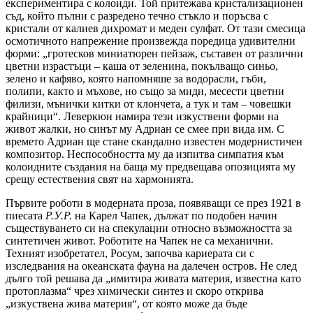
експериментира с колоиди. Той притежава кристализационен
съд, който пълни с разредено течно стъкло и поръсва с
кристали от калиев дихромат и меден сулфат. От тази смесица
осмотичното напрежение произвежда поредица удивителни
форми: „гротесков миниатюрен пейзаж, съставен от различни
цветни израстъци – каша от зеленина, покълващо синьо,
зелено и кафяво, която напомняше за водорасли, гъби,
полипи, както и мъхове, но също за миди, месести цветни
филизи, мънички китки от клончета, а тук и там – човешки
крайници“. Леверкюн намира тези изкуствени форми на
живот жалки, но синът му Адриан се смее при вида им. С
времето Адриан ще стане скандално известен модернистичен
композитор. Неспособността му да изпитва симпатия към
колоидните създания на баща му предвещава опозицията му
срещу естествения свят на хармонията.
Първите роботи в модерната проза, появяващи се през 1921 в
пиесата
Р.У.Р.
на Карел Чапек, дължат по подобен начин
съществуването си на спекулации относно възможността за
синтетичен живот. Роботите на Чапек не са механични.
Техният изобретател, Росум, започва кариерата си с
изследвания на океанската фауна на далечен остров. Не след
дълго той решава да „имитира живата материя, известна като
протоплазма“ чрез химически синтез и скоро открива
„изкуствена жива материя“, от която може да бъде