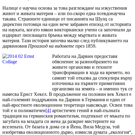
Налице е научна основа за това разглеждане на изкуствения
живот и живата материя – или по-скоро една псевдонаучна
такава. Странните единици от писанията на Шулц са
директни потомци на един вече забравен епизод от историята
на науката, когато някои викториански учени са започнали да
издирват липсващата брънка между мъртвата и живата
материя. Тази история започва малко след публикуването на
дарвиновия
Произход на видовете
през 1859.
Работата на Дарвин предоставя
обяснение за разнообразието на
живите организми и техните
трансформации в хода на времето, но
самият той отказва да спекулира върху
източника на първите примитивни
организми на земята – и именно тук се
намесва Ернст Хекел. В продължение на половин век Хекел е
най-големият поддръжник на Дарвин в Германия и един от
най-яростните еволюционни теоретици навсякъде. Освен това
той е и полиматичен
[4]
артистичен гений в най-пълната
традиция на германския романтизъм, подтикнат от мъката по
загубата на младата си жена да разкрие мистериите на
вселената. От базата в дома си в Йена, Вила Медуза, той
изобретява еволюционното дърво, измисля думата „екология“,