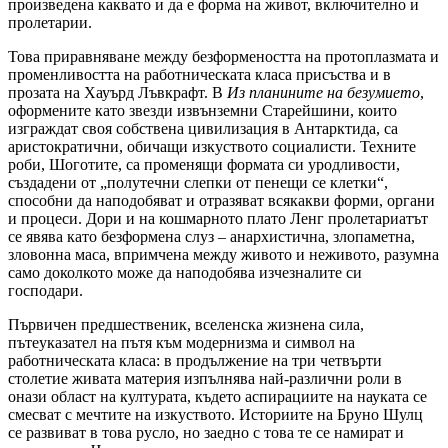
произведена каквато и да е форма на живот, включително и
пролетарии.
Това приравняване между безформеността на протоплазмата и
променливостта на работническата класа присъства и в
прозата на Хауърд Лъвкрафт. В
Из планините на безумието
,
оформените като звезди извънземни Старейшини, които
изграждат своя собствена цивилизация в Антарктида, са
аристократични, обичащи изкуството социалисти. Техните
роби, Шоготите, са променящи формата си уродливости,
създадени от „полутечни слепки от пенещи се клетки“,
способни да наподобяват и отразяват всякакви форми, органи
и процеси. Дори и на кошмарното плато Ленг пролетариатът
се явява като безформена слуз – анархистична, злопаметна,
зловонна маса, впримчена между живото и неживото, разумна
само доколкото може да наподобява изчезналите си
господари.
Първичен предшественик, вселенска жизнена сила,
пътеуказател на пътя към модернизма и символ на
работническата класа: в продължение на три четвърти
столетие живата материя изпълнява най-различни роли в
онази област на културата, където аспирациите на науката се
смесват с мечтите на изкуството. Историите на Бруно Шулц
се развиват в това русло, но заедно с това те се намират и