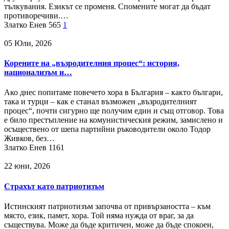
тълкувания. Езикът се променя. Спомените могат да бъдат
противоречиви.…
Златко Енев
565
1
05 Юли, 2026
Корените на „възродителния процес“: история,
национализъм и…
Ако днес попитаме повечето хора в България – както българи,
така и турци – как е станал възможен „възродителният
процес“, почти сигурно ще получим един и същ отговор. Това
е било престъпление на комунистическия режим, замислено и
осъществено от шепа партийни ръководители около Тодор
Живков, без…
Златко Енев
1161
22 юни, 2026
Страхът като патриотизъм
Истинският патриотизъм започва от привързаността – към
място, език, памет, хора. Той няма нужда от враг, за да
съществува. Може да бъде критичен, може да бъде спокоен,