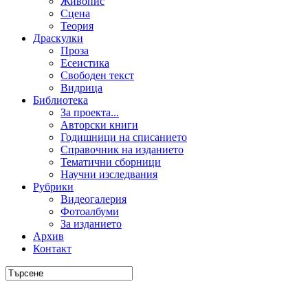
Живопис
Сцена
Теория
Драскулки
Проза
Есеистика
Свободен текст
Видрица
Библиотека
За проекта...
Авторски книги
Годишници на списанието
Справочник на изданието
Тематични сборници
Научни изследвания
Рубрики
Видеогалерия
Фотоалбуми
За изданието
Архив
Контакт