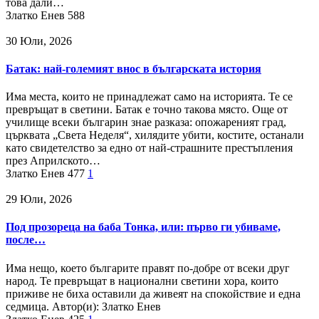
това дали…
Златко Енев
588
30 Юли, 2026
Батак: най-големият внос в българската история
Има места, които не принадлежат само на историята. Те се
превръщат в светини. Батак е точно такова място. Още от
училище всеки българин знае разказа: опожареният град,
църквата „Света Неделя“, хилядите убити, костите, останали
като свидетелство за едно от най-страшните престъпления
през Априлското…
Златко Енев
477
1
29 Юли, 2026
Под прозореца на баба Тонка, или: първо ги убиваме,
после…
Има нещо, което българите правят по-добре от всеки друг
народ. Те превръщат в национални светини хора, които
приживе не биха оставили да живеят на спокойствие и една
седмица. Автор(и): Златко Енев