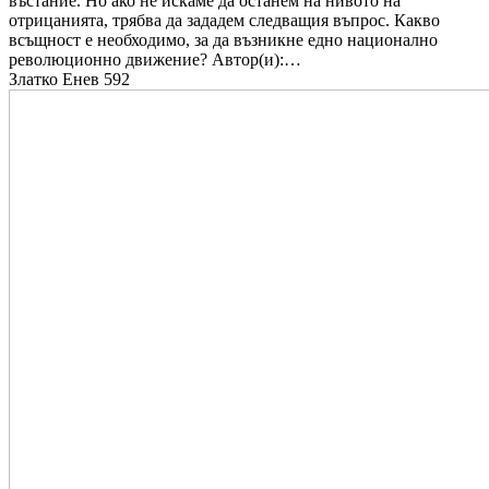
въстание. Но ако не искаме да останем на нивото на
отрицанията, трябва да зададем следващия въпрос. Какво
всъщност е необходимо, за да възникне едно национално
революционно движение? Автор(и):…
Златко Енев
592