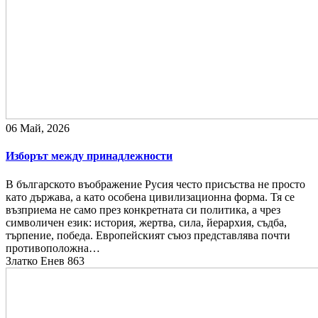
06 Май, 2026
Изборът между принадлежности
В българското въображение Русия често присъства не просто
като държава, а като особена цивилизационна форма. Тя се
възприема не само през конкретната си политика, а чрез
символичен език: история, жертва, сила, йерархия, съдба,
търпение, победа. Европейският съюз представлява почти
противоположна…
Златко Енев
863