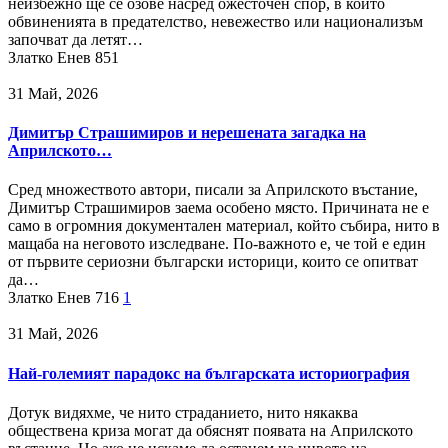
неизбежно ще се озове насред ожесточен спор, в който
обвиненията в предателство, невежество или национализъм
започват да летят…
Златко Енев
851
31 Май, 2026
Димитър Страшимиров и нерешената загадка на
Априлското…
Сред множеството автори, писали за Априлското въстание,
Димитър Страшимиров заема особено място. Причината не е
само в огромния документален материал, който събира, нито в
мащаба на неговото изследване. По-важното е, че той е един
от първите сериозни български историци, които се опитват
да…
Златко Енев
716
1
31 Май, 2026
Най-големият парадокс на българската историография
Дотук видяхме, че нито страданието, нито някаква
обществена криза могат да обяснят появата на Априлското