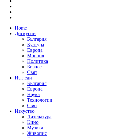
Home
Дискусии
България
Култура
Европа
Мнения
Политика
Бизнес
Свят
Изгледи
България
Европа
Наука
Технологии
Свят
Изкуство
Литература
Кино
Музика
Живопис