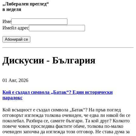
„Либерален преглед“
в неделя
Име
Имейл адрес
Абонирай се
Дискусии - България
01 Авг, 2026
Кой е създал символа „Батак“? Един исторически
парадокс
Кой всъщност е създал символа „Батак“? На пръв поглед
отговорът изглежда толкова очевиден, че едва ли някой би се
поколебал. Разбира се, самите българи. Та кой друг? Колкото
повече човек проследява фактите обаче, толкова по-малко
очевиден започва да изглежда този отговор. Не става дума за