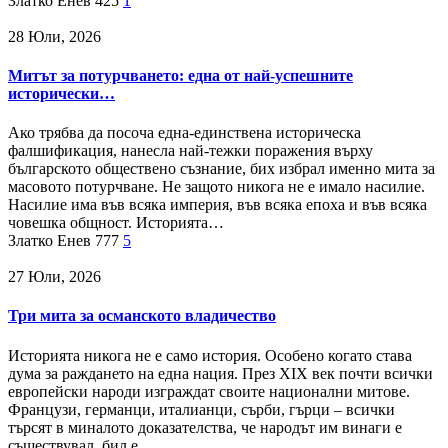
Златко Енев
425
1
28 Юли, 2026
Митът за потурчването: една от най-успешните
исторически…
Ако трябва да посоча една-единствена историческа
фалшификация, нанесла най-тежки поражения върху
българското обществено съзнание, бих избрал именно мита за
масовото потурчване. Не защото никога не е имало насилие.
Насилие има във всяка империя, във всяка епоха и във всяка
човешка общност. Историята…
Златко Енев
777
5
27 Юли, 2026
Три мита за османското владичество
Историята никога не е само история. Особено когато става
дума за раждането на една нация. През XIX век почти всички
европейски народи изграждат своите национални митове.
Французи, германци, италианци, сърби, гърци – всички
търсят в миналото доказателства, че народът им винаги е
съществувал, бил е…