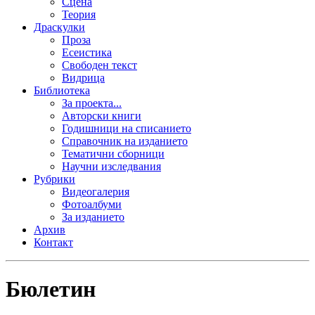
Сцена
Теория
Драскулки
Проза
Есеистика
Свободен текст
Видрица
Библиотека
За проекта...
Авторски книги
Годишници на списанието
Справочник на изданието
Тематични сборници
Научни изследвания
Рубрики
Видеогалерия
Фотоалбуми
За изданието
Архив
Контакт
Бюлетин