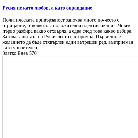
Русия не като любов, а като оправдание
Политическата привързаност започва много по-често с
отрицание, отколкото с положителна идентификация. Човек
първо разбира какво отхвърля, а едва след това какво избира.
Затова защитата на Русия често е вторична. Първично е
желанието да бъде отхвърлен един вътрешен ред, възприеман
като унизителен,…
Златко Енев
570