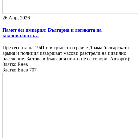
26 Апр, 2026
Памет без империя: България и логиката на
колониалното…
През есента на 1941 г. в гръцкото градче Драма българската
армия и полиция извършват масови разстрели на цивилно
население. За това в България почти не се говори. Автор(и):
Златко Енев
Златко Енев
707