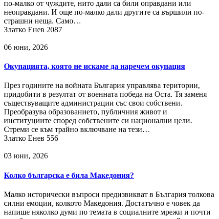
по-малко от чуждите, нито дали са били оправдани или
неоправдани. И още по-малко дали другите са вършили по-
страшни неща. Само…
Златко Енев
2087
06 юни, 2026
Окупацията, която не искаме да наречем окупация
През годините на войната България управлява територии,
придобити в резултат от военната победа на Оста. Тя заменя
съществуващите администрации със свои собствени.
Преобразува образованието, публичния живот и
институциите според собствените си национални цели.
Стреми се към трайно включване на тези…
Златко Енев
556
03 юни, 2026
Колко българска е била Македония?
Малко исторически въпроси предизвикват в България толкова
силни емоции, колкото Македония. Достатъчно е човек да
напише няколко думи по темата в социалните мрежи и почти