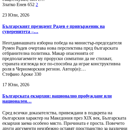
Златко Енев
652
2
23 Юли, 2026
Българският президент Радев е привърженик на
суверенитета –…
Неотдавнашната изборна победа на министър-председателя
Румен Радев очертава нова перспектива пред българската
отбранителна политика. Макар опасенията от
предполагаемите му проруски симпатии да не стихват,
страната изглежда все по-способна да играе конструктивна
роля в Черноморския регион. Автор(и):…
Стефано Ароке
330
17 Юли, 2026
Българската екзархия: национално пробуждане или
национален…
Сред всички доказателства, привеждани в подкрепа на
българския характер на Македония през XIX век, Българската
екзархия заема особено място. Причината е проста. Повечето
други аргументи неизбежно оставят пространство за различни