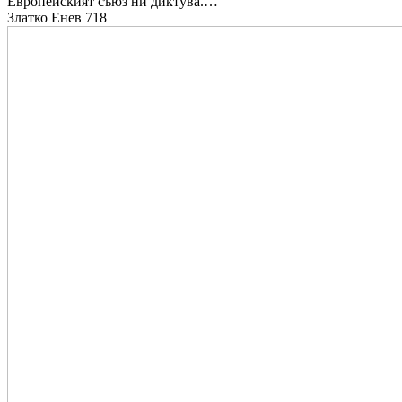
Европейският съюз ни диктува.…
Златко Енев
718