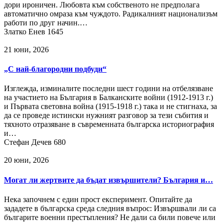
дори ироничен. Любовта към собственото не предполага
автоматично омраза към чуждото. Радикалният национализъм
работи по друг начин.…
Златко Енев
1645
21 юни, 2026
„С най-благородни подбуди“
Изглежда, изминалите последни шест години на отбелязване
на участието на България в Балканските войни (1912-1913 г.)
и Първата световна война (1915-1918 г.) така и не стигнаха, за
да се проведе истински нужният разговор за тези събития и
тяхното отразяване в съвременната българска историография
и…
Стефан Дечев
680
20 юни, 2026
Могат ли жертвите да бъдат извършители? България и…
Нека започнем с един прост експеримент. Опитайте да
зададете в българска среда следния въпрос: Извършвали ли са
българите военни престъпления? Не дали са били повече или