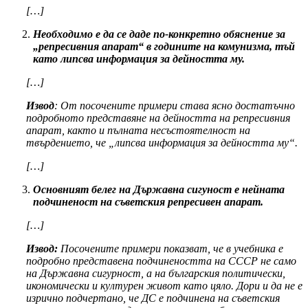
[…]
Необходимо е да се даде по-конкретно обяснение за
„репресивния апарат“ в годините на комунизма, тъй
като липсва информация за дейността му.
[…]
Извод
: От посочените примери става ясно достатъчно
подробното представяне на дейността на репресивния
апарат, както и пълната несъстоятелност на
твърдението, че „липсва информация за дейността му“.
[…]
Основният белег на Държавна сигуност е нейната
подчиненост на съветския репресивен апарат.
[…]
Извод:
Посочените примери показват, че в учебника е
подробно представена подчинеността на СССР не само
на Държавна сигурност, а на българския политически,
икономически и културен живот като цяло. Дори и да не е
изрично подчертано, че ДС е подчинена на съветския