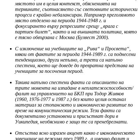
мястото им в целия контекст, обясненията на
термините, съотнасянето със световните исторически
процеси е крайно небалансиран. Например преголямото
място отделено на периода 1944-1948 г. и
фокусирането върху репресиите срещу „врага с
партиен билет“, както и на външната политика, която
е тясно обвързана с Москва (Булвест 2000).
С изключение на учебниците на „Рива“ и Просвета“,
някои от фактите за периода 1944-1989 г. са поднесени
тенденциозно, други непълно, а трети са напълно
спестени, което ще доведе до превратна представа на
учениците за посочения период.
Такива напълно спестени факти са описанието на
трите момента на изпадане в неплатежоспособност/
фалит на управлението на БКП при Тодор Живков
(1960, 1976-1977 и 1987 г.) без които целия останал
материал за стопанското и икономическо развитие по
време на комунистическия режим. Тези факти са
документално установени и присъстват дори в
Уикипедия, необяснимо е защо те са пренебрегнати.
Отсъства ясно изразен акцент какво е икономическото
завещание на режима през 1989 г., а именно фалит и