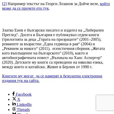
[2]
Например текстът на Георги Лозанов за Дойче веле,
който
може да се прочете ето тук
.
Златко Енев е български писател и издател на „Либерален
Преглед“. Досега в България е публикувал седем книги
(трилогията за деца „Гората на призраците“ (2001–2005),
романите за възрастни „Една седмица в рая“ (2004) и
„Реквием за никого“ (2011), есеистичния сборник „Жегата
като въплъщение на българското“ (2010), както и
автобиографичната повест „Възхвала на Ханс Аспергер“
(2020). Детските му книги са преведени на няколко езика,
между които и китайски. Живее в Берлин от 1990 г.
Книгите му могат да се намерят в безплатни електронни
издания тук на сайта.
Facebook
X
LinkedIn
Threads