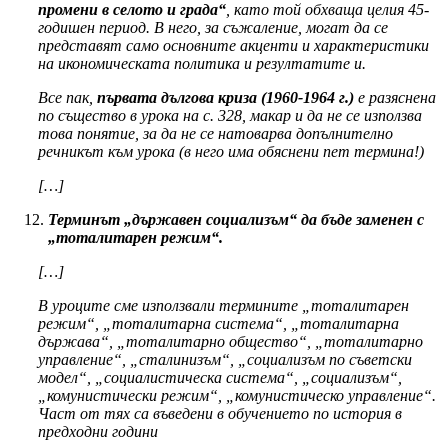
промени в селото и града“
, като той обхваща целия 45-
годишен период. В него, за съжаление, могат да се
представят само основните акценти и характеристики
на икономическата политика и резултатите и.
Все пак,
първата дългова криза (1960-1964 г.)
е разяснена
по същество в урока на с. 328, макар и да не се използва
това понятие, за да не се натоварва допълнително
речникът към урока (в него има обяснени пет термина!)
[…]
Терминът „държавен социализъм“ да бъде заменен с
„тоталитарен режим“.
[…]
В уроците сме използвали термините „тоталитарен
режим“, „тоталитарна система“, „тоталитарна
държава“, „тоталитарно общество“, „тоталитарно
управление“, „сталинизъм“, „социализъм по съветски
модел“, „социалистическа система“, „социализъм“,
„комунистически режим“, „комунистическо управление“.
Част от тях са въведени в обучението по история в
предходни години