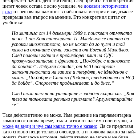
некоректен начин: действително, след прочита на конкретния
цитат човек остава с ясно усещане, че
доказан исторически
факт
от решаваща важност в най-новата история изведнъж се
превръща във въпрос на мнение. Ето конкретния цитат от
учебника:
На митинга от 14 декември 1989 г. поискват отмяната
на чл. 1 от Конституцията. П. Младенов се опитва да
успокои множеството, но не искат да го чуят и той
казва на околните думи, заснети от Евгений Михайлов.
След половин година в предизборен клип на СДС
прозвучава записът с фразата: „По-добре е танковете
да дойдат“. Избухва скандал, от БСП оспорват
автентичността на записа и твърдят, че Младенов е
казал: „По-добре е Станко (Тодоров, председател на НС)
да дойде“. Споровете продължават и до днес.“
След този текст на учениците е зададен въпросът: „Коя
теза за танковата реплика приемате? Аргументирайте
се“.
Така действително не може. Има решение на парламентарна
комисия от онова време, пък и всеки от нас има очи и уши, и
може да види и чуе сам какво точно е казано
. Да се представя
като спорно нещо толкова очевидно, а и толкова важно за най-
новата българска история, действително не може и не бива.