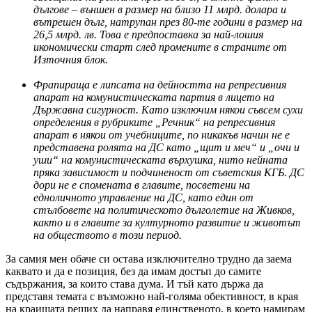
дългове – външен в размер на близо 11 млрд. долара и
вътрешен дълг, натрупан през 80-те години в размер на
26,5 млрд. лв. Това е предпоставка за най-лошия
икономически старт след промените в страните от
Източния блок.
Фрапираща е липсата на дейността на репресивния
апарат на комунистическата партия в лицето на
Държавна сигурност. Като изключим някои съвсем сухи
определения в рубриките „Речник“ на репресивния
апарат в някои от учебниците, по никакъв начин не е
представена ролята на ДС като „щит и меч“ и „очи и
уши“ на комунистическата върхушка, нито нейната
пряка зависимост и подчиненост от съветския КГБ. ДС
дори не е спомената в главите, посветени на
едноличното управление на ДС, като един от
стълбовете на политическото дълголетие на Живков,
както и в главите за културното развитие и животът
на обществото в този период.
За самия мен обаче си остава изключително трудно да заема
каквато и да е позиция, без да имам достъп до самите
съдържания, за които става дума. И тъй като държа да
представя темата с възможно най-голяма обективност, в края
на краищата реших да направя единственото, в което намирам