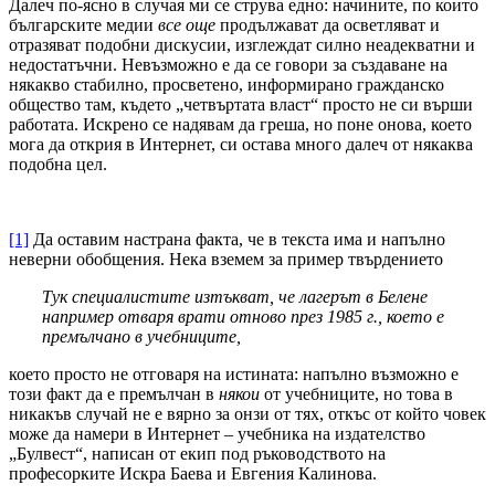
Далеч по-ясно в случая ми се струва едно: начините, по които
българските медии
все още
продължават да осветляват и
отразяват подобни дискусии, изглеждат силно неадекватни и
недостатъчни. Невъзможно е да се говори за създаване на
някакво стабилно, просветено, информирано гражданско
общество там, където „четвъртата власт“ просто не си върши
работата. Искрено се надявам да греша, но поне онова, което
мога да открия в Интернет, си остава много далеч от някаква
подобна цел.
[1]
Да оставим настрана факта, че в текста има и напълно
неверни обобщения. Нека вземем за пример твърдението
Тук специалистите изтъкват, че лагерът в Белене
например отваря врати отново през 1985 г., което е
премълчано в учебниците,
което просто не отговаря на истината: напълно възможно е
този факт да е премълчан в
някои
от учебниците, но това в
никакъв случай не е вярно за онзи от тях, откъс от който човек
може да намери в Интернет – учебника на издателство
„Булвест“, написан от екип под ръководството на
професорките Искра Баева и Евгения Калинова.