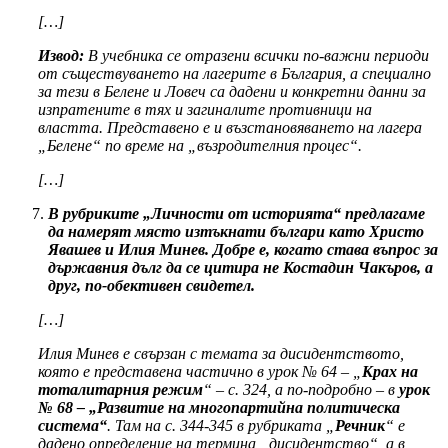
[…]
Извод:
В учебника се отразени всички по-важни периоди
от съществуването на лагерите в България, а специално
за тези в Белене и Ловеч са дадени и конкретни данни за
изпратените в тях и загиналите противници на
властта. Представено е и възстановяването на лагера
„Белене“ по време на „възродителния процес“.
[…]
В рубриките „Личности от историята“ предлагаме
да намерят място изтъкнати българи като Христо
Явашев и Илия Минев. Добре е, когато става въпрос за
държавния дълг да се цитира не Костадин Чакъров, а
друг, по-обективен свидетел.
[…]
Илия Минев е свързан с темата за дисидентството,
която е представена частично в урок № 64 – „
Крах на
тоталитарния режим
“ – с. 324, а по-подробно – в
урок
№ 68 – „Развитие на многопартийна политическа
система“
. Там на с. 344-345 в рубриката „
Речник
“ е
дадено определение на термина „дисидентство“, а в