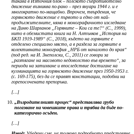
такава в Източния блок – полското съпротивотелно
движение възниква по-рано – през януари 1944 г. и е
многократно по-мащабно. Впрочем, твърдения, че
горянското движение е първото и едно от най-
продължителните, няма в монографичното изследване
на Диню Шарланов „Горяните – Кои са те?“ (С., 1999),
нито в обемистата книга на Н. Алтънков „История на
БКП 1919-1989“ (С., 2018), където на горяните е
отделено специално място, а в раздела за горяните в
колективната монография „НРБ от началото до края“
(под ред. на И. Знеполски, С., 2011) се говори за
„разтягане на масовото недоволство във времето“, за
периоди на затихване и впоследствие достигане на
кулминацията на горянското движение през 1950-1953 г.
(с. 169-175), без да се правят констатации, подобни на
горепосочената препоръка.
[…]
„Възродителният процес“ представлява грубо
погазване на човешките права и трябва да бъде по-
категорично осъден.
[…]
Извод:
Убедени сме, че толкова подробното представяне