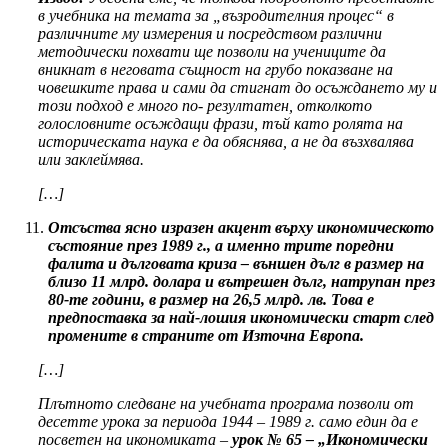
в учебника на темата за „възродителния процес“ в
различните му измерения и посредством различни
методически похвати ще позволи на учениците да
вникнат в неговата същност на грубо показване на
човешките права и сами да стигнат до осъждането му и
този подход е много по- резултатен, отколкото
голословните осъждащи фрази, тъй като ролята на
историческата наука е да обяснява, а не да възхвалява
или заклеймява.
[…]
Отсъства ясно изразен акцент върху икономическото
състояние през 1989 г., а именно трите поредни
фалита и дълговата криза – външен дълг в размер на
близо 11 млрд. долара и вътрешен дълг, натрупан през
80-те години, в размер на 26,5 млрд. лв. Това е
предпоставка за най-лошия икономически старт след
промените в страните от Източна Европа.
[…]
Плътното следване на учебната програма позволи от
десетте урока за периода 1944 – 1989 г. само един да е
посветен на икономиката –
урок № 65 – „Икономически