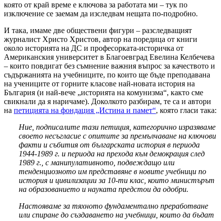
която от край време е ключова за работата ми – тук по
изключение се заемам да изследвам нещата по-подробно.
И така, имаме две обществени фигури – разследващият
журналист Христо Христов, автор на поредица от книги
около историята на ДС и професорката-историчка от
Американския университет в Благоевград Евелина Келбечева
– които повдигат без съмнение важния въпрос за качеството и
съдържанията на учебниците, по които ще бъде преподавана
на учениците от горните класове най-новата история на
България (и най-вече „историята на комунизма“, както сме
свикнали да я наричаме). Доколкото разбирам, те са и автори
на
петицията на фондация „Истина и памет“
, която гласи така:
Ние, подписалите тази петиция, категорично изразяваме
своето несъгласие с опитите за премълчаване на ключови
факти и събития от българската история в периода
1944-1989 г. и периода на прехода към демокрация след
1989 г., с манипулативното, подвеждащо или
тенденциозното им представяне в новите учебници по
история и цивилизации за 10-ти клас, които министърът
на образованието и науката предстои да одобри.
Настояваме за тяхното фундаментално преработване
или спиране до създаването на учебници, които да бъдат