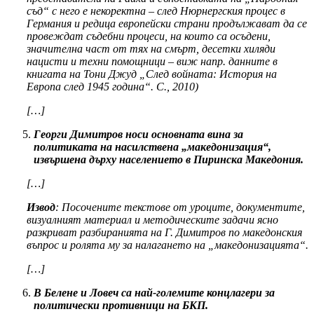
съд“ с него е некоректна – след Нюрнергския процес в
Германия и редица европейски страни продължават да се
провеждат съдебни процеси, на които са осъдени,
значителна част от тях на смърт, десетки хиляди
нацисти и техни помощници – виж напр. данните в
книгата на Тони Джуд „След войната: История на
Европа след 1945 година“. С., 2010)
[…]
Георги Димитров носи основната вина за
политиката на насилствена „македонизация“,
извършена дърху населението в Пиринска Македония.
[…]
Извод
: Посочените текстове от уроците, документите,
визуалният материал и методическите задачи ясно
разкриват разбиранията на Г. Димитров по македонския
въпрос и ролята му за налагането на „македонизацията“.
[…]
В Белене и Ловеч са най-големите концлагери за
политически противници на БКП.