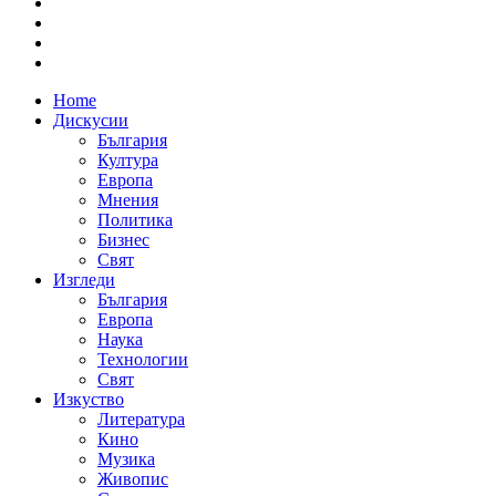
Home
Дискусии
България
Култура
Европа
Мнения
Политика
Бизнес
Свят
Изгледи
България
Европа
Наука
Технологии
Свят
Изкуство
Литература
Кино
Музика
Живопис