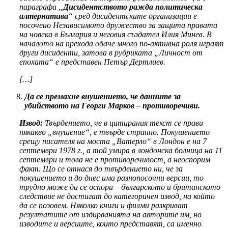
параграфа „
Дисидентството ражда политическа
алтернатива
“ сред дисидентските организации е
посочено Независимото дружество за защита правата
на човека в България и неговия създател Илия Минев. В
началото на прехода обаче много по-активна роля играят
други дисиденти, затова в рубриката „Личност от
епохата“ е представен Петър Дертлиев.
[…]
Да се премахне внушението, че данните за
убийството на Георги Марков – противоречиви.
Извод:
Твърдението, че в цитирания текст се прави
някакво „внушение“, е твърде странно. Покушението
срещу писателя на моста „Ватерло“ в Лондон е на 7
септември 1978 г., а той умира в лондонска болница на 11
септември и това не е противоречивост, а неоспорим
факт. Що се отнася до твърдението ни, че за
покушението и до днес има разнопосочни версии, то
трудно може да се оспори – българското и британското
следствие не достигат до категоричен извод, на който
да се позовем. Няколко книги и филми разкриват
резултатите от издирванията на авторите им, но
изводите и версиите, които представят, са именно