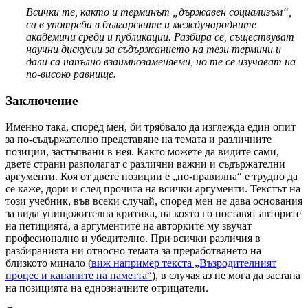
Всички те, както и терминът „държавен социализъм“,
са в употреба в българските и международните
академичи среди и публикации. Разбира се, съществуват
научни дискусии за съдържанието на тези термини и
дали са напълно взаимнозаменяеми, но те се изучават на
по-високо равнище.
Заключение
Именно така, според мен, би трябвало да изглежда един опит
за по-съдържателно представяне на темата и различните
позиции, застъпвани в нея. Както можете да видите сами,
двете страни разполагат с различни важни и съдържателни
аргументи. Коя от двете позиции е „по-правилна“ е трудно да
се каже, дори и след прочита на всички аргументи. Текстът на
този учебник, във всеки случай, според мен не дава основания
за вида унищожителна критика, на която го поставят авторите
на петицията, а аргументите на авторките му звучат
професионално и убедително. При всички различия в
разбиранията ни относно темата за преработването на
близкото минало (
виж например текста „Възродителният
процес и капаните на паметта“
), в случая аз не мога да застана
на позицията на еднозначните отрицатели.