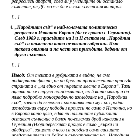
репресивен апарат, едва ли у учениците би останало
съмнение, че ДС може да е извън съветския контрол.
[…]
„Народният съд“ е най-голямата политическа
репресия в Източна Европа (да се сравни с Германия).
След 1989 г. присъдите на I и II състав на „Народния
съд“ са отменени като незаконосъобразни. Има
такава отмяна и на част от присъдите, дадени от
други състави.
[…]
Извод:
От текста в рубриката е видно, че сме
подчертали факта, че по броя на произнесените присъди
страната е „на едно от първите места в Европа“. Тази
оценка ни се струва по-адекватна, тъй като макар и да
няма подробно монографично изследване на „Народния
съд“, което да включва съпоставянето му със сродни
изследвания върху подобни процеси не само в Източна, но
в Европа като цяло, едва ли наличните публикации
оставят съмнение в далеч по-големия брой наказани в
Германия (Нюрнбергският процес е само „върха на
айсберга“, защото в него са осъдени само висшите
представители на Райха и съпоставката на „Народния