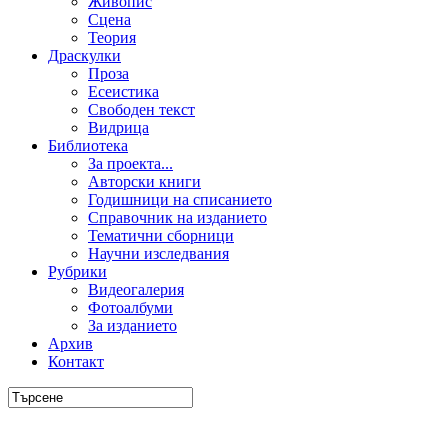
Живопис
Сцена
Теория
Драскулки
Проза
Есеистика
Свободен текст
Видрица
Библиотека
За проекта...
Авторски книги
Годишници на списанието
Справочник на изданието
Тематични сборници
Научни изследвания
Рубрики
Видеогалерия
Фотоалбуми
За изданието
Архив
Контакт