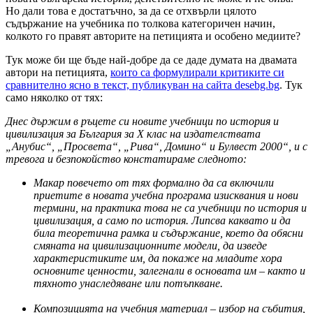
Но дали това е достатъчно, за да се отхвърли цялото
съдържание на учебника по толкова категоричен начин,
колкото го правят авторите на петицията и особено медиите?
Тук може би ще бъде най-добре да се даде думата на двамата
автори на петицията,
които са формулирали критиките си
сравнително ясно в текст, публикуван на сайта desebg.bg
. Тук
само няколко от тях:
Днес държим в ръцете си новите учебници по история и
цивилизация за България за Х клас на издателствата
„Анубис“, „Просвета“, „Рива“, Домино“ и Булвест 2000“, и с
тревога и безпокойство констатираме следното:
Макар повечето от тях формално да са включили
приетите в новата учебна програма изисквания и нови
термини, на практика това не са учебници по история и
цивилизация, а само по история. Липсва каквато и да
била теоретична рамка и съдържание, което да обясни
смяната на цивилизационните модели, да изведе
характеристиките им, да покаже на младите хора
основните ценности, залегнали в основата им – както и
тяхното унаследяване или потъпкване.
Композицията на учебния материал – избор на събития,