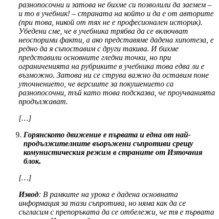
разнопосочни и затова не бихме си позволили да заемем –
и то в учебник! – страната на който и да е от авторите
(при това, никой от тях не е професионален историк).
Убедени сме, че в учебника трябва да се включват
неоспорими факти, а ако представяме дадена хипотеза, е
редно да я съпоставим с други такива. И бихме
представили основните гледни точки, но при
ограниченията на рубриките в учебника това едва ли е
възможно. Затова ни се струва важно да оставим поне
уточнението, че версиите за покушението са
разнопосочни, тъй като това подсказва, че проучванията
продължават.
[…]
Горянското движение е първата и една от най-
продължителните въоръжени съпротиви срещу
комунистическия режим в страните от Източния
блок.
[…]
Извод
: В рамките на урока е дадена основната
информация за тази съпротива, но няма как да се
съгласим с препоръката да се отбележи, че тя е първата