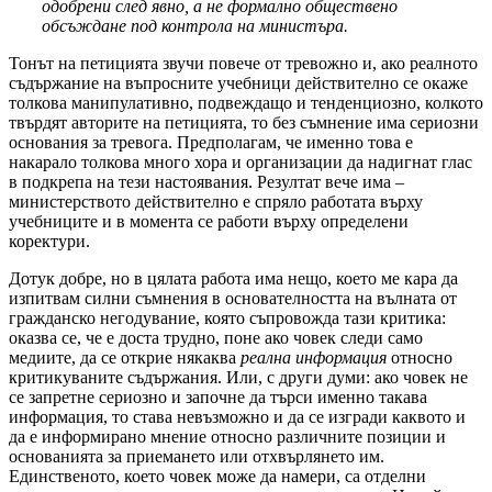
одобрени след явно, а не формално обществено
обсъждане под контрола на министъра.
Тонът на петицията звучи повече от тревожно и, ако реалното
съдържание на въпросните учебници действително се окаже
толкова манипулативно, подвеждащо и тенденциозно, колкото
твърдят авторите на петицията, то без съмнение има сериозни
основания за тревога. Предполагам, че именно това е
накарало толкова много хора и организации да надигнат глас
в подкрепа на тези настоявания. Резултат вече има –
министерството действително е спряло работата върху
учебниците и в момента се работи върху определени
коректури.
Дотук добре, но в цялата работа има нещо, което ме кара да
изпитвам силни съмнения в основателността на вълната от
гражданско негодувание, която съпровожда тази критика:
оказва се, че е доста трудно, поне ако човек следи само
медиите, да се открие някаква
реална информация
относно
критикуваните съдържания. Или, с други думи: ако човек не
се запретне сериозно и започне да търси именно такава
информация, то става невъзможно и да се изгради каквото и
да е информирано мнение относно различните позиции и
основанията за приемането или отхвърлянето им.
Единственото, което човек може да намери, са отделни