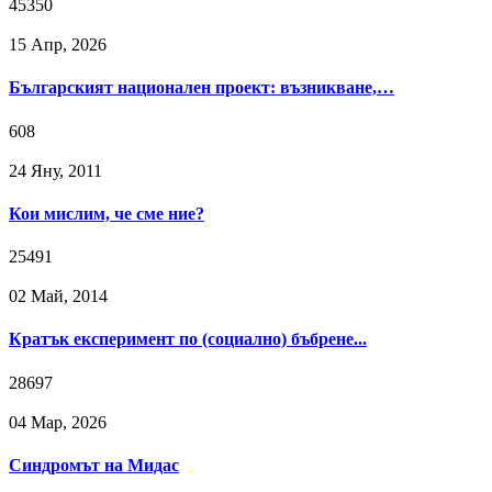
45350
15 Апр, 2026
Българският национален проект: възникване,…
608
24 Яну, 2011
Кои мислим, че сме ние?
25491
02 Май, 2014
Кратък експеримент по (социално) бъбрене...
28697
04 Мар, 2026
Синдромът на Мидас