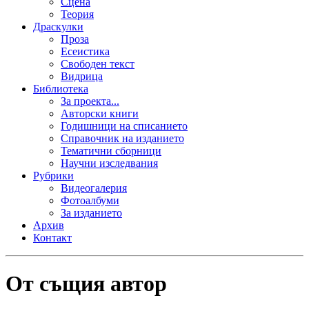
Сцена
Теория
Драскулки
Проза
Есеистика
Свободен текст
Видрица
Библиотека
За проекта...
Авторски книги
Годишници на списанието
Справочник на изданието
Тематични сборници
Научни изследвания
Рубрики
Видеогалерия
Фотоалбуми
За изданието
Архив
Контакт
От същия автор