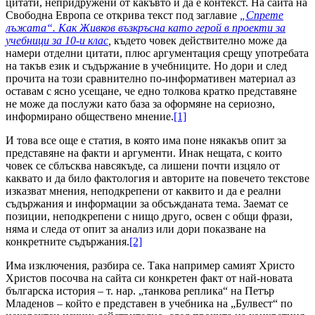
цитати, непридружени от какъвто и да е контекст. На сайта на
Свободна Европа се открива текст под заглавие
„Спрете
лъжата“. Как Живков възкръсна като герой в проекти за
учебници за 10-и клас
,
където човек действително може да
намери отделни цитати, плюс аргументация срещу употребата
на такъв език и съдържание в учебниците. Но дори и след
прочита на този сравнително по-информативен материал аз
оставам с ясно усещане, че едно толкова кратко представяне
не може да послужи като база за оформяне на сериозно,
информирано обществено мнение.
[1]
И това все още е статия, в която има поне някакъв опит за
представяне на факти и аргументи. Инак нещата, с които
човек се сблъсква навсякъде, са лишени почти изцяло от
каквато и да било фактология и авторите на повечето текстове
изказват мнения, неподкрепени от каквито и да е реални
съдържания и информации за обсъжданата тема. Заемат се
позиции, неподкрепени с нищо друго, освен с общи фрази,
няма и следа от опит за анализ или дори показване на
конкретните съдържания.
[2]
Има изключения, разбира се. Така например самият Христо
Христов посочва на сайта си конкретен факт от най-новата
българска история – т. нар. „танкова реплика“ на Петър
Младенов – който е представен в учебника на „Булвест“ по