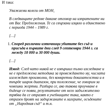
И така:
Уважаеми колеги от МОН,
В следващите редове даваме отговор на изпратените ни
от Вас Предложения. Те са свързани изцяло и единствено
с периода 1944 – 1989 г.
[…]
Според различни източници убитите без съд и
присъда в първите дни след 9 септември 1944 г. са
между 18 000 и 30 000 души.
[…]
Извод
: След като никой не е извършил пълно изследване и
не е предложена методика за провеждането му, числата
изглеждат произволни, без конкретни доказателства и в
твърде широк диапазон, при положение, че говорим за
човешки жертви. Разбира се, ако такова проучване в
бъдеще се появи, резултатите от него задължително
трябва да се отразят в учебниците така, както е
отразен броят на задържаните в лагерите, осъдените
от „Народния съд“ и т.н.