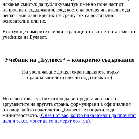
някакъв смисъл: да публикувам тук именно поне част от
въпросните съдържания, след което да оставя читателите да
решат сами дали критиките срещу тях са достатъчно
основателни или не.
Ето тук ще намерите всички страници от съответната глава от
учебника на Булвест.
Учебник на „Булвест“ – конкретно съдържание
(За увеличаване до цял екран щракнете върху
правоъгълничето вдясно под снимките)
Но освен това тук бих искал да ви представя и част от
аргументите на другата страна, формулирани в официалния
отговор, който издателство „Булвест“ е изпратило до
министерството. (
Онези от вас, които биха искали да прочетат
целия текст, могат да го намерят ето тук
).