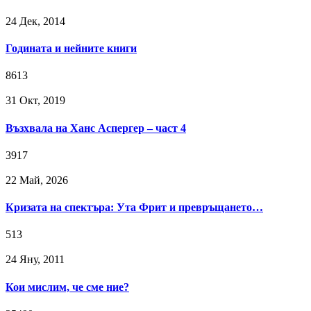
24 Дек, 2014
Годината и нейните книги
8613
31 Окт, 2019
Възхвала на Ханс Аспергер – част 4
3917
22 Май, 2026
Кризата на спектъра: Ута Фрит и превръщането…
513
24 Яну, 2011
Кои мислим, че сме ние?