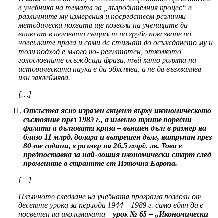
в учебника на темата за „възродителния процес“ в
различните му измерения и посредством различни
методически похвати ще позволи на учениците да
вникнат в неговата същност на грубо показване на
човешките права и сами да стигнат до осъждането му и
този подход е много по- резултатен, отколкото
голословните осъждащи фрази, тъй като ролята на
историческата наука е да обяснява, а не да възхвалява
или заклеймява.
[…]
Отсъства ясно изразен акцент върху икономическото
състояние през 1989 г., а именно трите поредни
фалита и дълговата криза – външен дълг в размер на
близо 11 млрд. долара и вътрешен дълг, натрупан през
80-те години, в размер на 26,5 млрд. лв. Това е
предпоставка за най-лошия икономически старт след
промените в страните от Източна Европа.
[…]
Плътното следване на учебната програма позволи от
десетте урока за периода 1944 – 1989 г. само един да е
посветен на икономиката –
урок № 65 – „Икономически