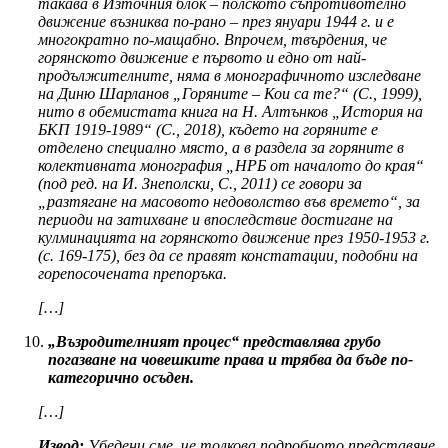
такава в Източния блок – полското съпротивотелно
движение възниква по-рано – през януари 1944 г. и е
многократно по-мащабно. Впрочем, твърдения, че
горянското движение е първото и едно от най-
продължителните, няма в монографичното изследване
на Диню Шарланов „Горяните – Кои са те?“ (С., 1999),
нито в обемистата книга на Н. Алтънков „История на
БКП 1919-1989“ (С., 2018), където на горяните е
отделено специално място, а в раздела за горяните в
колективната монография „НРБ от началото до края“
(под ред. на И. Знеполски, С., 2011) се говори за
„разтягане на масовото недоволство във времето“, за
периоди на затихване и впоследствие достигане на
кулминацията на горянското движение през 1950-1953 г.
(с. 169-175), без да се правят констатации, подобни на
горепосочената препоръка.
[…]
„Възродителният процес“ представлява грубо
погазване на човешките права и трябва да бъде по-
категорично осъден.
[…]
Извод:
Убедени сме, че толкова подробното представяне