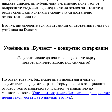
някакъв смисъл: да публикувам тук именно поне част от
въпросните съдържания, след което да оставя читателите да
решат сами дали критиките срещу тях са достатъчно
основателни или не.
Ето тук ще намерите всички страници от съответната глава от
учебника на Булвест.
Учебник на „Булвест“ – конкретно съдържание
(За увеличаване до цял екран щракнете върху
правоъгълничето вдясно под снимките)
Но освен това тук бих искал да ви представя и част от
аргументите на другата страна, формулирани в официалния
отговор, който издателство „Булвест“ е изпратило до
министерството. (
Онези от вас, които биха искали да прочетат
целия текст, могат да го намерят ето тук
).