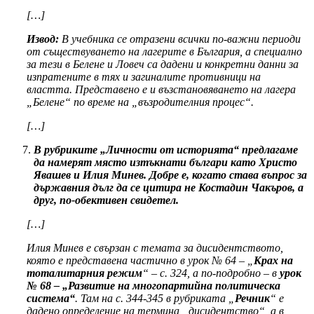
[…]
Извод:
В учебника се отразени всички по-важни периоди
от съществуването на лагерите в България, а специално
за тези в Белене и Ловеч са дадени и конкретни данни за
изпратените в тях и загиналите противници на
властта. Представено е и възстановяването на лагера
„Белене“ по време на „възродителния процес“.
[…]
В рубриките „Личности от историята“ предлагаме
да намерят място изтъкнати българи като Христо
Явашев и Илия Минев. Добре е, когато става въпрос за
държавния дълг да се цитира не Костадин Чакъров, а
друг, по-обективен свидетел.
[…]
Илия Минев е свързан с темата за дисидентството,
която е представена частично в урок № 64 – „
Крах на
тоталитарния режим
“ – с. 324, а по-подробно – в
урок
№ 68 – „Развитие на многопартийна политическа
система“
. Там на с. 344-345 в рубриката „
Речник
“ е
дадено определение на термина „дисидентство“, а в