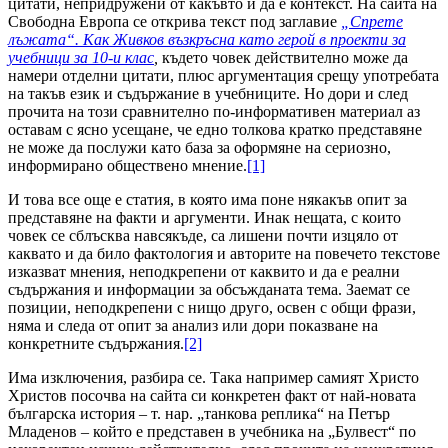
цитати, непридружени от какъвто и да е контекст. На сайта на
Свободна Европа се открива текст под заглавие
„Спрете
лъжата“. Как Живков възкръсна като герой в проекти за
учебници за 10-и клас
,
където човек действително може да
намери отделни цитати, плюс аргументация срещу употребата
на такъв език и съдържание в учебниците. Но дори и след
прочита на този сравнително по-информативен материал аз
оставам с ясно усещане, че едно толкова кратко представяне
не може да послужи като база за оформяне на сериозно,
информирано обществено мнение.
[1]
И това все още е статия, в която има поне някакъв опит за
представяне на факти и аргументи. Инак нещата, с които
човек се сблъсква навсякъде, са лишени почти изцяло от
каквато и да било фактология и авторите на повечето текстове
изказват мнения, неподкрепени от каквито и да е реални
съдържания и информации за обсъжданата тема. Заемат се
позиции, неподкрепени с нищо друго, освен с общи фрази,
няма и следа от опит за анализ или дори показване на
конкретните съдържания.
[2]
Има изключения, разбира се. Така например самият Христо
Христов посочва на сайта си конкретен факт от най-новата
българска история – т. нар. „танкова реплика“ на Петър
Младенов – който е представен в учебника на „Булвест“ по