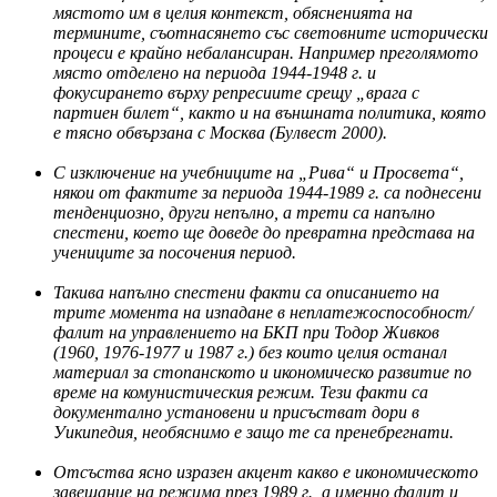
мястото им в целия контекст, обясненията на
термините, съотнасянето със световните исторически
процеси е крайно небалансиран. Например преголямото
място отделено на периода 1944-1948 г. и
фокусирането върху репресиите срещу „врага с
партиен билет“, както и на външната политика, която
е тясно обвързана с Москва (Булвест 2000).
С изключение на учебниците на „Рива“ и Просвета“,
някои от фактите за периода 1944-1989 г. са поднесени
тенденциозно, други непълно, а трети са напълно
спестени, което ще доведе до превратна представа на
учениците за посочения период.
Такива напълно спестени факти са описанието на
трите момента на изпадане в неплатежоспособност/
фалит на управлението на БКП при Тодор Живков
(1960, 1976-1977 и 1987 г.) без които целия останал
материал за стопанското и икономическо развитие по
време на комунистическия режим. Тези факти са
документално установени и присъстват дори в
Уикипедия, необяснимо е защо те са пренебрегнати.
Отсъства ясно изразен акцент какво е икономическото
завещание на режима през 1989 г., а именно фалит и