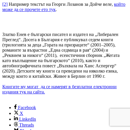
[2]
Например текстът на Георги Лозанов за Дойче веле,
който
може да се прочете ето тук
.
Златко Енев е български писател и издател на „Либерален
Преглед“. Досега в България е публикувал седем книги
(трилогията за деца „Гората на призраците“ (2001–2005),
романите за възрастни „Една седмица в рая“ (2004) и
„Реквием за никого“ (2011), есеистичния сборник „Жегата
като въплъщение на българското“ (2010), както и
автобиографичната повест „Възхвала на Ханс Аспергер“
(2020). Детските му книги са преведени на няколко езика,
между които и китайски. Живее в Берлин от 1990 г.
Книгите му могат да се намерят в безплатни електронни
издания тук на сайта.
Facebook
X
LinkedIn
Threads