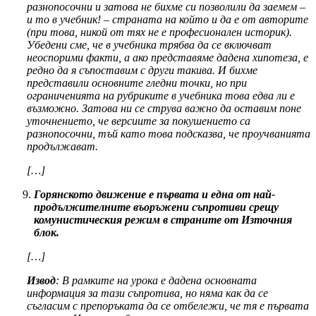
разнопосочни и затова не бихме си позволили да заемем –
и то в учебник! – страната на който и да е от авторите
(при това, никой от тях не е професионален историк).
Убедени сме, че в учебника трябва да се включват
неоспорими факти, а ако представяме дадена хипотеза, е
редно да я съпоставим с други такива. И бихме
представили основните гледни точки, но при
ограниченията на рубриките в учебника това едва ли е
възможно. Затова ни се струва важно да оставим поне
уточнението, че версиите за покушението са
разнопосочни, тъй като това подсказва, че проучванията
продължават.
[…]
Горянското движение е първата и една от най-
продължителните въоръжени съпротиви срещу
комунистическия режим в страните от Източния
блок.
[…]
Извод
: В рамките на урока е дадена основната
информация за тази съпротива, но няма как да се
съгласим с препоръката да се отбележи, че тя е първата