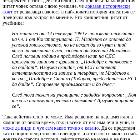
некоректен начин: действително, след прочита на конкретния
цитат човек остава с ясно усещане, че
доказан исторически
факт
от решаваща важност в най-новата история изведнъж се
превръща във въпрос на мнение. Ето конкретния цитат от
учебника:
На митинга от 14 декември 1989 г. поискват отмяната
на чл. 1 от Конституцията. П. Младенов се опитва да
успокои множеството, но не искат да го чуят и той
казва на околните думи, заснети от Евгений Михайлов.
След половин година в предизборен клип на СДС
прозвучава записът с фразата: „По-добре е танковете
да дойдат“. Избухва скандал, от БСП оспорват
автентичността на записа и твърдят, че Младенов е
казал: „По-добре е Станко (Тодоров, председател на НС)
да дойде“. Споровете продължават и до днес.“
След този текст на учениците е зададен въпросът: „Коя
теза за танковата реплика приемате? Аргументирайте
се“.
Така действително не може. Има решение на парламентарна
комисия от онова време, пък и всеки от нас има очи и уши, и
може да види и чуе сам какво точно е казано
. Да се представя
като спорно нещо толкова очевидно, а и толкова важно за най-
новата българска история, действително не може и не бива.