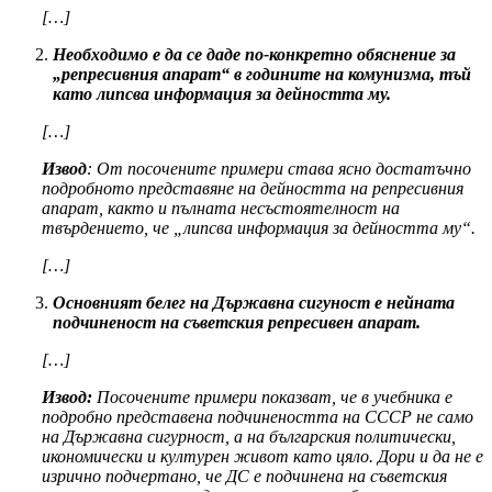
[…]
Необходимо е да се даде по-конкретно обяснение за
„репресивния апарат“ в годините на комунизма, тъй
като липсва информация за дейността му.
[…]
Извод
: От посочените примери става ясно достатъчно
подробното представяне на дейността на репресивния
апарат, както и пълната несъстоятелност на
твърдението, че „липсва информация за дейността му“.
[…]
Основният белег на Държавна сигуност е нейната
подчиненост на съветския репресивен апарат.
[…]
Извод:
Посочените примери показват, че в учебника е
подробно представена подчинеността на СССР не само
на Държавна сигурност, а на българския политически,
икономически и културен живот като цяло. Дори и да не е
изрично подчертано, че ДС е подчинена на съветския