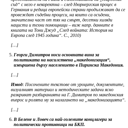
съд“ с него е некоректна – след Нюрнергския процес в
Германия и редица европейски страни продължават да се
провеждат съдебни процеси, на които са осъдени,
значителна част от тях на смърт, десетки хиляди
нацисти и техни помощници – виж напр. данните в
книгата на Тони Джуд „След войната: История на
Европа след 1945 година“. С., 2010)
[…]
Георги Димитров носи основната вина за
политиката на насилствена „македонизация“,
извършена дърху населението в Пиринска Македония.
[…]
Извод
: Посочените текстове от уроците, документите,
визуалният материал и методическите задачи ясно
разкриват разбиранията на Г. Димитров по македонския
въпрос и ролята му за налагането на „македонизацията“.
[…]
В Белене и Ловеч са най-големите концлагери за
политически противници на БКП.