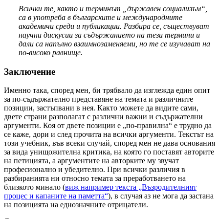
Всички те, както и терминът „държавен социализъм“,
са в употреба в българските и международните
академичи среди и публикации. Разбира се, съществуват
научни дискусии за съдържанието на тези термини и
дали са напълно взаимнозаменяеми, но те се изучават на
по-високо равнище.
Заключение
Именно така, според мен, би трябвало да изглежда един опит
за по-съдържателно представяне на темата и различните
позиции, застъпвани в нея. Както можете да видите сами,
двете страни разполагат с различни важни и съдържателни
аргументи. Коя от двете позиции е „по-правилна“ е трудно да
се каже, дори и след прочита на всички аргументи. Текстът на
този учебник, във всеки случай, според мен не дава основания
за вида унищожителна критика, на която го поставят авторите
на петицията, а аргументите на авторките му звучат
професионално и убедително. При всички различия в
разбиранията ни относно темата за преработването на
близкото минало (
виж например текста „Възродителният
процес и капаните на паметта“
), в случая аз не мога да застана
на позицията на еднозначните отрицатели.