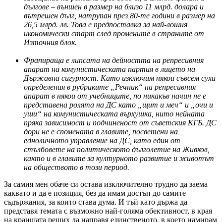
дългове – външен в размер на близо 11 млрд. долара и
вътрешен дълг, натрупан през 80-те години в размер на
26,5 млрд. лв. Това е предпоставка за най-лошия
икономически старт след промените в страните от
Източния блок.
Фрапираща е липсата на дейността на репресивния
апарат на комунистическата партия в лицето на
Държавна сигурност. Като изключим някои съвсем сухи
определения в рубриките „Речник“ на репресивния
апарат в някои от учебниците, по никакъв начин не е
представена ролята на ДС като „щит и меч“ и „очи и
уши“ на комунистическата върхушка, нито нейната
пряка зависимост и подчиненост от съветския КГБ. ДС
дори не е спомената в главите, посветени на
едноличното управление на ДС, като един от
стълбовете на политическото дълголетие на Живков,
както и в главите за културното развитие и животът
на обществото в този период.
За самия мен обаче си остава изключително трудно да заема
каквато и да е позиция, без да имам достъп до самите
съдържания, за които става дума. И тъй като държа да
представя темата с възможно най-голяма обективност, в края
на краищата реших да направя единственото, в което намирам