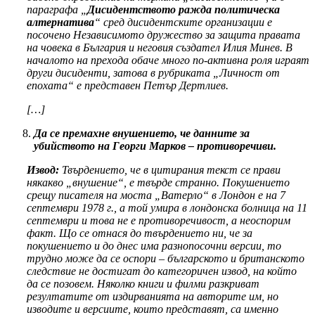
параграфа „
Дисидентството ражда политическа
алтернатива
“ сред дисидентските организации е
посочено Независимото дружество за защита правата
на човека в България и неговия създател Илия Минев. В
началото на прехода обаче много по-активна роля играят
други дисиденти, затова в рубриката „Личност от
епохата“ е представен Петър Дертлиев.
[…]
Да се премахне внушението, че данните за
убийството на Георги Марков – противоречиви.
Извод:
Твърдението, че в цитирания текст се прави
някакво „внушение“, е твърде странно. Покушението
срещу писателя на моста „Ватерло“ в Лондон е на 7
септември 1978 г., а той умира в лондонска болница на 11
септември и това не е противоречивост, а неоспорим
факт. Що се отнася до твърдението ни, че за
покушението и до днес има разнопосочни версии, то
трудно може да се оспори – българското и британското
следствие не достигат до категоричен извод, на който
да се позовем. Няколко книги и филми разкриват
резултатите от издирванията на авторите им, но
изводите и версиите, които представят, са именно