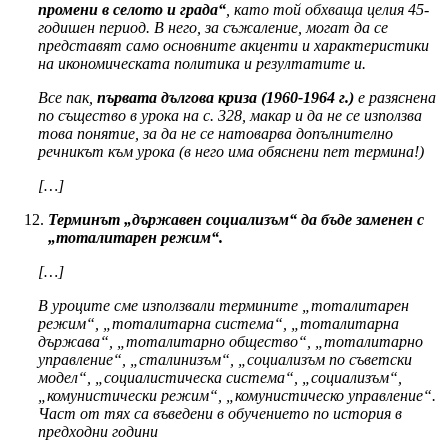
промени в селото и града“
, като той обхваща целия 45-
годишен период. В него, за съжаление, могат да се
представят само основните акценти и характеристики
на икономическата политика и резултатите и.
Все пак,
първата дългова криза (1960-1964 г.)
е разяснена
по същество в урока на с. 328, макар и да не се използва
това понятие, за да не се натоварва допълнително
речникът към урока (в него има обяснени пет термина!)
[…]
Терминът „държавен социализъм“ да бъде заменен с
„тоталитарен режим“.
[…]
В уроците сме използвали термините „тоталитарен
режим“, „тоталитарна система“, „тоталитарна
държава“, „тоталитарно общество“, „тоталитарно
управление“, „сталинизъм“, „социализъм по съветски
модел“, „социалистическа система“, „социализъм“,
„комунистически режим“, „комунистическо управление“.
Част от тях са въведени в обучението по история в
предходни години