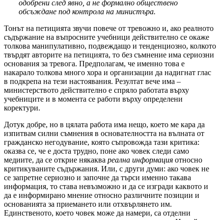
одобрени след явно, а не формално обществено
обсъждане под контрола на министъра.
Тонът на петицията звучи повече от тревожно и, ако реалното
съдържание на въпросните учебници действително се окаже
толкова манипулативно, подвеждащо и тенденциозно, колкото
твърдят авторите на петицията, то без съмнение има сериозни
основания за тревога. Предполагам, че именно това е
накарало толкова много хора и организации да надигнат глас
в подкрепа на тези настоявания. Резултат вече има –
министерството действително е спряло работата върху
учебниците и в момента се работи върху определени
коректури.
Дотук добре, но в цялата работа има нещо, което ме кара да
изпитвам силни съмнения в основателността на вълната от
гражданско негодувание, която съпровожда тази критика:
оказва се, че е доста трудно, поне ако човек следи само
медиите, да се открие някаква
реална информация
относно
критикуваните съдържания. Или, с други думи: ако човек не
се запретне сериозно и започне да търси именно такава
информация, то става невъзможно и да се изгради каквото и
да е информирано мнение относно различните позиции и
основанията за приемането или отхвърлянето им.
Единственото, което човек може да намери, са отделни