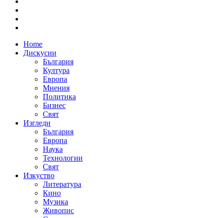
Home
Дискусии
България
Култура
Европа
Мнения
Политика
Бизнес
Свят
Изгледи
България
Европа
Наука
Технологии
Свят
Изкуство
Литература
Кино
Музика
Живопис