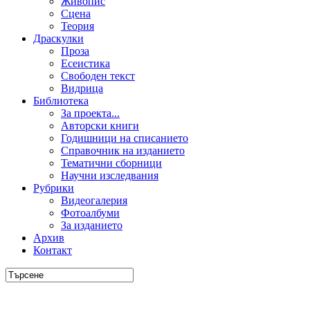
Живопис
Сцена
Теория
Драскулки
Проза
Есеистика
Свободен текст
Видрица
Библиотека
За проекта...
Авторски книги
Годишници на списанието
Справочник на изданието
Тематични сборници
Научни изследвания
Рубрики
Видеогалерия
Фотоалбуми
За изданието
Архив
Контакт