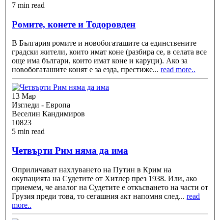
7 min read
Ромите, конете и Тодоровден
В България ромите и новобогаташите са единствените
градски жители, които имат коне (разбира се, в селата все
още има българи, които имат коне и каруци). Ако за
новобогаташите конят е за езда, престиже
...
read more..
13 Мар
Изгледи - Европа
Веселин Кандимиров
10823
5 min read
Четвърти Рим няма да има
Оприличават нахлуването на Путин в Крим на
окупацията на Судетите от Хитлер през 1938. Или, ако
приемем, че аналог на Судетите е откъсването на части от
Грузия преди това, то сегашния акт напомня след
...
read
more..