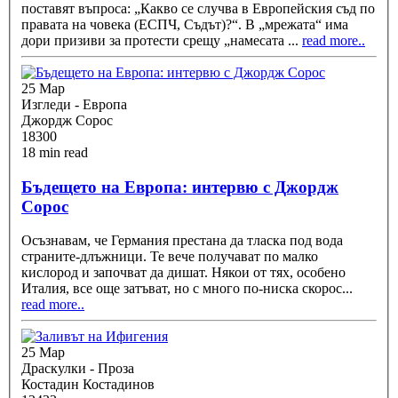
поставят въпроса: „Какво се случва в Европейския съд по
правата на човека (ЕСПЧ, Съдът)?“. В „мрежата“ има
дори призиви за протести срещу „намесата
...
read more..
25 Мар
Изгледи - Европа
Джордж Сорос
18300
18 min read
Бъдещето на Европа: интервю с Джордж
Сорос
Осъзнавам, че Германия престана да тласка под вода
страните-длъжници. Те вече получават по малко
кислород и започват да дишат. Някои от тях, особено
Италия, все още затъват, но с много по-ниска скорос
...
read more..
25 Мар
Драскулки - Проза
Костадин Костадинов