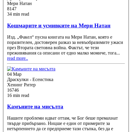
Мери Натан
8147
34 min read
Кошмарите и усмивките на Мери Натан
Изд. „Факел“ пусна книгата на Мери Натан, която е
поразителен, достоверен разказ за невъобразимите ужаси
през Втората световна война. Фактът, че тези
преживявания са описани от едно малко момиче, тога
...
read more..
04 Мар
Драскулки - Есеистика
Хенинг Ритер
16746
16 min read
Камъните на мисълта
Нашите проблеми идват оттам, че Бог беше премахнат
твърде прибързано. Ницше е един от примерите за
нетърпението да се предприеме тази стъпка, без да е