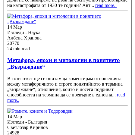
на катастрофата от 1930-те години? Авт
...
read more..
14 Мар
Изгледи - Наука
Албена Хранова
20770
24 min read
Метафора, епохи и митологии в понятието
„Възраждане“
В този текст ще се опитам да коментирам отношенията
между метафоричното и строго понятийното в термина
„възраждане“; отношения, които и досега подриват
способността на термина да се превърне в еднозна
...
read
more..
14 Мар
Изгледи - България
Светлозар Кирилов
24928