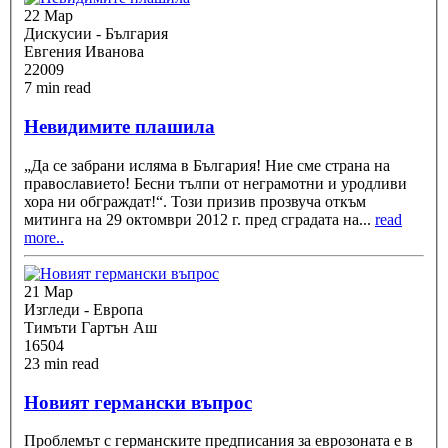
22 Мар
Дискусии - България
Евгения Иванова
22009
7 min read
Невидимите плашила
„Да се забрани исляма в България! Ние сме страна на
православието! Бесни тълпи от неграмотни и уродливи
хора ни обграждат!“. Този призив прозвуча откъм
митинга на 29 октомври 2012 г. пред сградата на
...
read
more..
21 Мар
Изгледи - Европа
Тимъти Гартън Аш
16504
23 min read
Новият германски въпрос
Проблемът с германските предписания за еврозоната е в