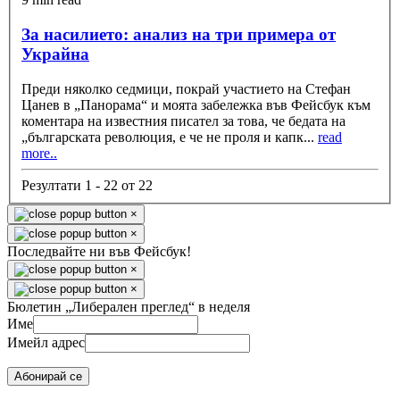
За насилието: анализ на три примера от
Украйна
Преди няколко седмици, покрай участието на Стефан
Цанев в „Панорама“ и моята забележка във Фейсбук към
коментара на известния писател за това, че бедата на
„българската революция, е че не проля и капк
...
read
more..
Резултати 1 - 22 от 22
×
×
Последвайте ни във Фейсбук!
×
×
Бюлетин „Либерален преглед“ в неделя
Име
Имейл адрес
Абонирай се