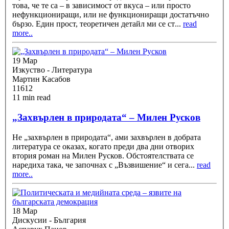
това, че те са – в зависимост от вкуса – или просто
нефункциониращи, или не функциониращи достатъчно
бързо. Един прост, теоретичен детайл ми се ст
...
read
more..
19 Мар
Изкуство - Литература
Мартин Касабов
11612
11 min read
„Захвърлен в природата“ – Милен Русков
Не „захвърлен в природата“, ами захвърлен в добрата
литература се оказах, когато преди два дни отворих
втория роман на Милен Русков. Обстоятелствата се
наредиха така, че започнах с „Възвишение“ и сега
...
read
more..
18 Мар
Дискусии - България