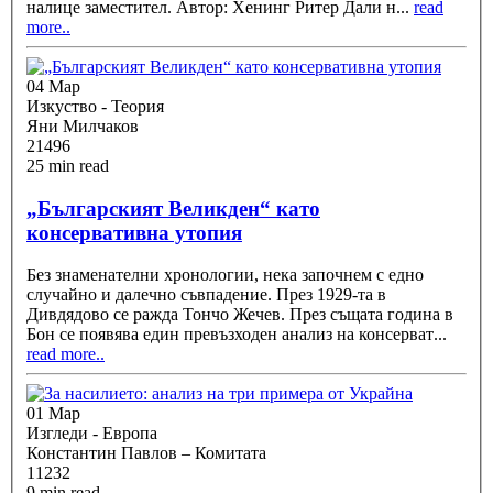
налице заместител. Автор: Хенинг Ритер Дали н
...
read
more..
04 Мар
Изкуство - Теория
Яни Милчаков
21496
25 min read
„Българският Великден“ като
консервативна утопия
Без знаменателни хронологии, нека започнем с едно
случайно и далечно съвпадение. През 1929-та в
Дивдядово се ражда Тончо Жечев. През същата година в
Бон се появява един превъзходен анализ на консерват
...
read more..
01 Мар
Изгледи - Европа
Константин Павлов – Комитата
11232
9 min read