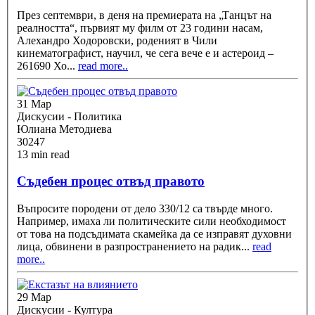
През септември, в деня на премиерата на „Танцът на
реалността“, първият му филм от 23 години насам,
Алехандро Ходоровски, роденият в Чили
кинематографист, научил, че сега вече е и астероид –
261690 Хо
...
read more..
31 Мар
Дискусии - Политика
Юлиана Методиева
30247
13 min read
Съдебен процес отвъд правото
Въпросите породени от дело 330/12 са твърде много.
Например, имаха ли политическите сили необходимост
от това на подсъдимата скамейка да се изправят духовни
лица, обвинени в разпространението на радик
...
read
more..
29 Мар
Дискусии - Култура