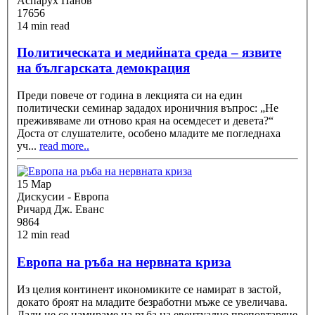
Аспарух Панов
17656
14 min read
Политическата и медийната среда – язвите
на българската демокрация
Преди повече от година в лекцията си на един
политически семинар зададох ироничния въпрос: „Не
преживяваме ли отново края на осемдесет и девета?“
Доста от слушателите, особено младите ме погледнаха
уч
...
read more..
15 Мар
Дискусии - Европа
Ричард Дж. Еванс
9864
12 min read
Европа на ръба на нервната криза
Из целия континент икономиките се намират в застой,
докато броят на младите безработни мъже се увеличава.
Дали не се намираме на ръба на евентуално преповтаряне