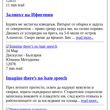
12433
11 min read
Заливът на Ифигения
Бурята ме застигна изведнъж. Вятърът се обърна и задуха
от североизток – право срещу курса ми, на силни пориви.
Движех се успоредно на брега, на 5-6 мили от остров
Алонисос. Скоро щеше да мръкне. Бях
...
read more..
24 Мар
Дискусии - България
Юлиана Методиева
12078
7 min read
Imagine there’s no hate speech
През летните протести, освен да надуват вувузели и
свирки, хората скандираха много. Старателни социолози
записваха виковете и плакатите им, след което отиваха в
работилниците си за изследване на площа
...
read more..