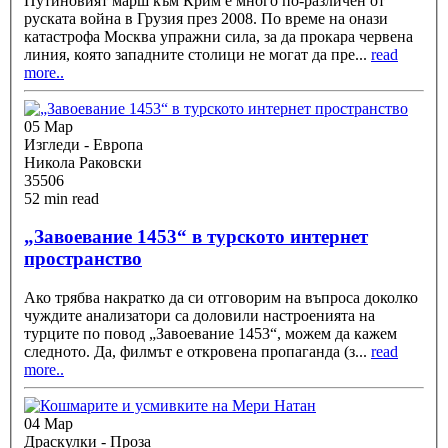
Путиновият марш към Крим е много по-различен от
руската война в Грузия през 2008. По време на онази
катастрофа Москва упражни сила, за да прокара червена
линия, която западните столици не могат да пре
...
read
more..
05 Мар
Изгледи - Европа
Никола Раковски
35506
52 min read
„Завоевание 1453“ в турското интернет
пространство
Ако трябва накратко да си отговорим на въпроса доколко
чуждите анализатори са доловили настроенията на
турците по повод „Завоевание 1453“, можем да кажем
следното. Да, филмът е откровена пропаганда (з
...
read
more..
04 Мар
Драскулки - Проза