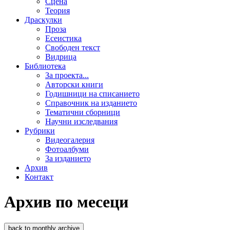
Сцена
Теория
Драскулки
Проза
Есеистика
Свободен текст
Видрица
Библиотека
За проекта...
Авторски книги
Годишници на списанието
Справочник на изданието
Тематични сборници
Научни изследвания
Рубрики
Видеогалерия
Фотоалбуми
За изданието
Архив
Контакт
Архив по месеци
back to monthly archive