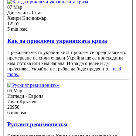
07 Мар
Дискусии - Свят
Хенри Кисинджър
12555
5 min read
Как да приключи украинската криза
Прекалено често украинският проблем се представя като
премерване на силите: дали Украйна ще се присъедини
към Изтока или към Запада. Но за да оцелее и да
преуспява, Украйна не трябва да бъде преден по
...
read
more..
05 Мар
Изгледи - Европа
Иван Кръстев
20958
6 min read
Руският ревизионизъм