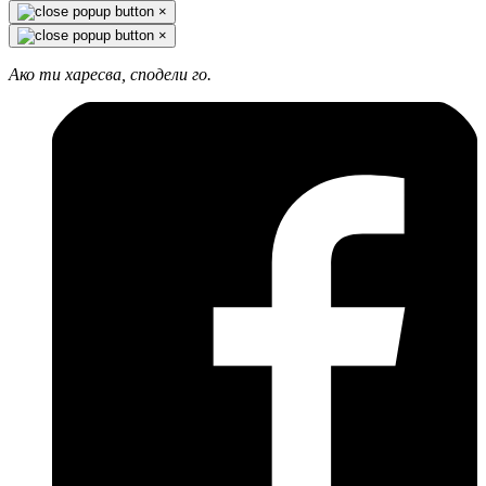
×
×
Ако ти харесва, сподели го.