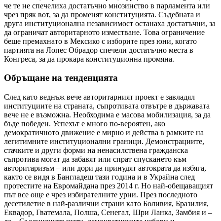
че те не спечелиха достатъчно мнозинство в парламента или
чрез пряк вот, за да променят конституцията. Съдебната и
друга институционална независимост останаха достатъчни, за
да ограничат авторитарното изместване. Това ограничение
беше премахнато в Мексико с изборите през юни, когато
партията на Лопес Обрадор спечели достатъчно места в
Конгреса, за да прокара конституционна промяна.
Обръщане на тенденцията
След като веднъж вече авторитарният проект е завладял
институциите на страната, съпротивата отвътре в държавата
вече не е възможна. Необходима е масова мобилизация, за да
бъде победен. Успехът е много по-вероятен, ако
демократичното движение е мирно и действа в рамките на
легитимните институционални граници. Демонстрациите,
стачките и други форми на ненасилствена гражданска
съпротива могат да забавят или спрат спускането към
авторитаризъм – или дори да принудят автократа да избяга,
както се видя в Бангладеш тази година и в Украйна след
протестите на Евромайдана през 2014 г. Но най-обещаващият
път все още е чрез избирателните урни. През последното
десетилетие в най-различни страни като Боливия, Бразилия,
Еквадор, Гватемала, Полша, Сенегал, Шри Ланка, Замбия и –