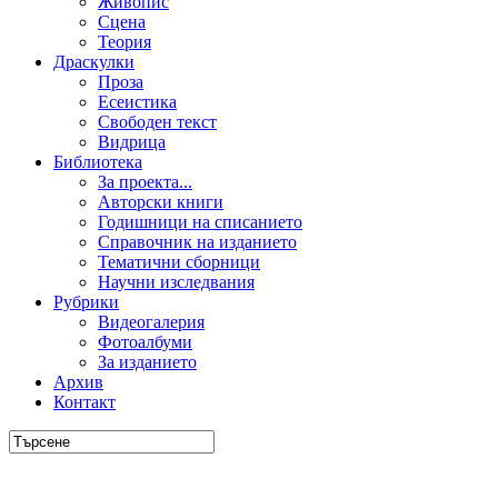
Живопис
Сцена
Теория
Драскулки
Проза
Есеистика
Свободен текст
Видрица
Библиотека
За проекта...
Авторски книги
Годишници на списанието
Справочник на изданието
Тематични сборници
Научни изследвания
Рубрики
Видеогалерия
Фотоалбуми
За изданието
Архив
Контакт