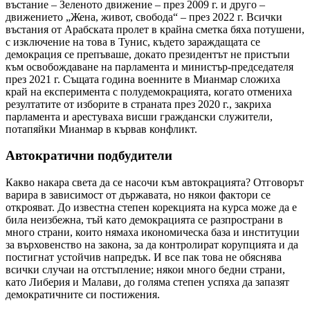
въстание – Зеленото движение – през 2009 г. и друго –
движението „Жена, живот, свобода“ – през 2022 г. Всички
въстания от Арабската пролет в крайна сметка бяха потушени,
с изключение на това в Тунис, където зараждащата се
демокрация се препъваше, докато президентът не пристъпи
към освобождаване на парламента и министър-председателя
през 2021 г. Същата година военните в Мианмар сложиха
край на експеримента с полудемокрацията, когато отмениха
резултатите от изборите в страната през 2020 г., закриха
парламента и арестуваха висши граждански служители,
потапяйки Мианмар в кървав конфликт.
Автократични подбудители
Какво накара света да се насочи към автокрацията? Отговорът
варира в зависимост от държавата, но някои фактори се
открояват. До известна степен корекцията на курса може да е
била неизбежна, тъй като демокрацията се разпространи в
много страни, които нямаха икономическа база и институции
за върховенство на закона, за да контролират корупцията и да
постигнат устойчив напредък. И все пак това не обяснява
всички случаи на отстъпление; някои много бедни страни,
като Либерия и Малави, до голяма степен успяха да запазят
демократичните си постижения.