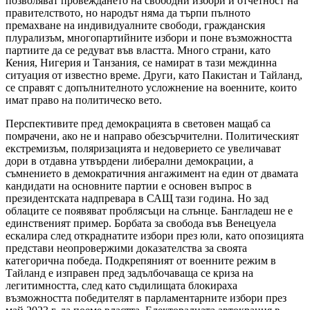
позволяват провеждането на свободни избори и отчетност на
правителството, но народът няма да търпи пълното
премахване на индивидуалните свободи, гражданския
плурализъм, многопартийните избори и поне възможността
партиите да се редуват във властта. Много страни, като
Кения, Нигерия и Танзания, се намират в тази междинна
ситуация от известно време. Други, като Пакистан и Тайланд,
се справят с допълнителното усложнение на военните, които
имат право на политическо вето.
Перспективите пред демокрацията в световен мащаб са
помрачени, ако не и направо обезсърчителни. Политическият
екстремизъм, поляризацията и недоверието се увеличават
дори в отдавна утвърдени либерални демокрации, а
съмнението в демократичния ангажимент на един от двамата
кандидати на основните партии е основен въпрос в
президентската надпревара в САЩ тази година. Но зад
облаците се появяват проблясъци на слънце. Бангладеш не е
единственият пример. Борбата за свобода във Венецуела
ескалира след откраднатите избори през юли, като опозицията
представи неопровержими доказателства за своята
категорична победа. Подкрепяният от военните режим в
Тайланд е изправен пред задълбочаваща се криза на
легитимността, след като съдилищата блокираха
възможността победителят в парламентарните избори през