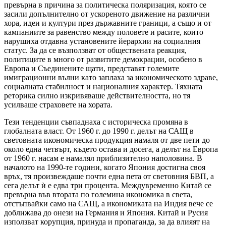
превърна в причина за политическа поляризация, която се
засили допълнително от ускореното движение на различни
хора, идеи и култури през държавните граници, а също и от
кампаниите за равенство между половете и расите, които
нарушиха отдавна установените йерархии на социалния
статус. За да се възползват от обществената реакция,
политиците в много от развитите демокрации, особено в
Европа и Съединените щати, представят големите
имиграционни вълни като заплаха за икономическото здраве,
социалната стабилност и националния характер. Тяхната
реторика силно изкривяваше действителността, но тя
усилваше страховете на хората.
Тези тенденции съвпаднаха с историческа промяна в
глобалната власт. От 1960 г. до 1990 г. делът на САЩ в
световната икономическа продукция намаля от две пети до
около една четвърт, където остава и досега, а делът на Европа
от 1960 г. насам е намалял приблизително наполовина. В
началото на 1990-те години, когато Япония достигна своя
връх, тя произвеждаше почти една пета от световния БВП, а
сега делът ѝ е едва три процента. Междувременно Китай се
превърна във втората по големина икономика в света,
отстъпвайки само на САЩ, а икономиката на Индия вече се
доближава до онези на Германия и Япония. Китай и Русия
използват корупция, принуда и пропаганда, за да влияят на