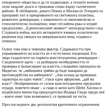
отворените общества и да ги подкопават, а техните военни
сили хвърлят дълги и тревожни сенки върху съответните
райони. В обобщение, докато Пекин и Москва (и Техеран) си
проправят път в прекрояването на световната политика,
развитите демокрации, с намаленото си икономическо и
геополитическо положение, имат отслабена ръка и играят
предпазливо. „Еднополюсният момент“ непосредствено след
Студената война, когато автократите вземаха политически
решения под сянката на американската мощ, отдавна е
отминал.
Освен това има и човешки фактор. Сдържаността при
упражняването на властта не е естествена тенденция. Ето
защо създателите на първата конституционна демокрация –
Съединените щати – са разбирали необходимостта от
проверка и балансиране на властта, следвайки принципа на
Мадисън, че „амбицията трябва да бъде накарана да
противодейства на амбицията“. „Ако искаш да провериш
характера на един човек“, гласи един афоризъм, „дай му
власт“. Необременени от силни конституционни предпазни
огради, повечето мъже – а също и жени като Шейх Хасина и
индийската министър-председателка Индира Ганди преди нея
– които имат тази възможност, се провалят на теста.
През последните две десетилетия критичните ограничения