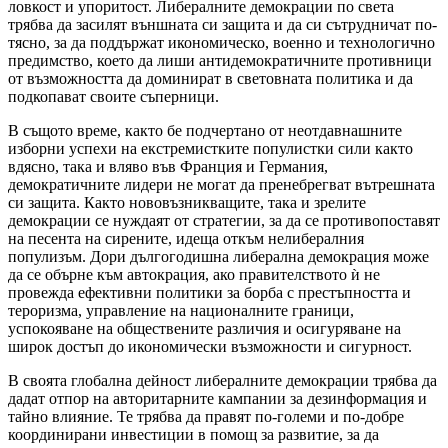
ловкост и упоритост. Либералните демокрации по света
трябва да засилят външната си защита и да си сътрудничат по-
тясно, за да поддържат икономическо, военно и технологично
предимство, което да лиши антидемократичните противници
от възможността да доминират в световната политика и да
подкопават своите съперници.
В същото време, както бе подчертано от неотдавнашните
изборни успехи на екстремистките популистки сили както
вдясно, така и вляво във Франция и Германия,
демократичните лидери не могат да пренебрегват вътрешната
си защита. Както нововъзникващите, така и зрелите
демокрации се нуждаят от стратегии, за да се противопоставят
на песента на сирените, идеща откъм нелибералния
популизъм. Дори дългогодишна либерална демокрация може
да се обърне към автокрация, ако правителството ѝ не
провежда ефективни политики за борба с престъпността и
тероризма, управление на националните граници,
успокояване на обществените различия и осигуряване на
широк достъп до икономически възможности и сигурност.
В своята глобална дейност либералните демокрации трябва да
дадат отпор на авторитарните кампании за дезинформация и
тайно влияние. Те трябва да правят по-големи и по-добре
координирани инвестиции в помощ за развитие, за да