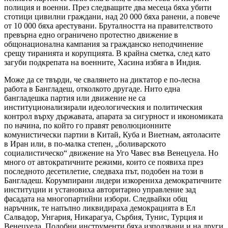
полиция и военни. През следващите два месеца бяха убити
стотици цивилни граждани, над 20 000 бяха ранени, а повече
от 10 000 бяха арестувани. Бруталността на правителството
превърна едно ограничено протестно движение в
общонационална кампания за гражданско неподчинение
срещу тиранията и корупцията. В крайна сметка, след като
загуби подкрепата на военните, Хасина избяга в Индия.
Може да се твърди, че свалянето на диктатор е по-лесна
работа в Бангладеш, отколкото другаде. Нито една
бангладешка партия или движение не са
институционализирали идеологическия и политическия
контрол върху държавата, апарата за сигурност и икономиката
по начина, по който го правят революционните
комунистически партии в Китай, Куба и Виетнам, аятоласите
в Иран или, в по-малка степен, „боливарското
социалистическо“ движение на Уго Чавес във Венецуела. Но
много от автократичните режими, които се появиха през
последното десетилетие, следваха път, подобен на този в
Бангладеш. Корумпирани лидери изкорениха демократичните
институции и установиха авторитарно управление зад
фасадата на многопартийни избори. Следвайки общ
наръчник, те напълно ликвидираха демокрацията в Ел
Салвадор, Унгария, Никарагуа, Сърбия, Тунис, Турция и
Венецуела. Подобни инструменти бяха използвани и на други