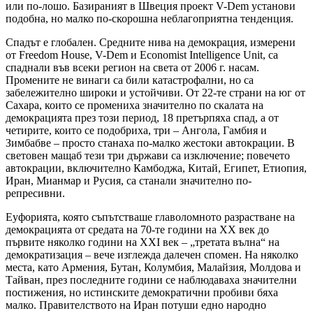
или по-лошо. Базираният в Швеция проект V-Dem установи
подобна, но малко по-скорошна неблагоприятна тенденция.
Спадът е глобален. Средните нива на демокрация, измерени
от Freedom House, V-Dem и Economist Intelligence Unit, са
спаднали във всеки регион на света от 2006 г. насам.
Промените не винаги са били катастрофални, но са
забележително широки и устойчиви. От 22-те страни на юг от
Сахара, които се промениха значително по скалата на
демокрацията през този период, 18 претърпяха спад, а от
четирите, които се подобриха, три – Ангола, Гамбия и
Зимбабве – просто станаха по-малко жестоки автокрации. В
световен мащаб тези три държави са изключение; повечето
автокрации, включително Камбоджа, Китай, Египет, Етиопия,
Иран, Мианмар и Русия, са станали значително по-
репресивни.
Еуфорията, която съпътстваше главоломното разрастване на
демокрацията от средата на 70-те години на ХХ век до
първите няколко години на ХХІ век – „третата вълна“ на
демократизация – вече изглежда далечен спомен. На няколко
места, като Армения, Бутан, Колумбия, Малайзия, Молдова и
Тайван, през последните години се наблюдаваха значителни
постижения, но истинските демократични пробиви бяха
малко. Правителството на Иран потуши едно народно