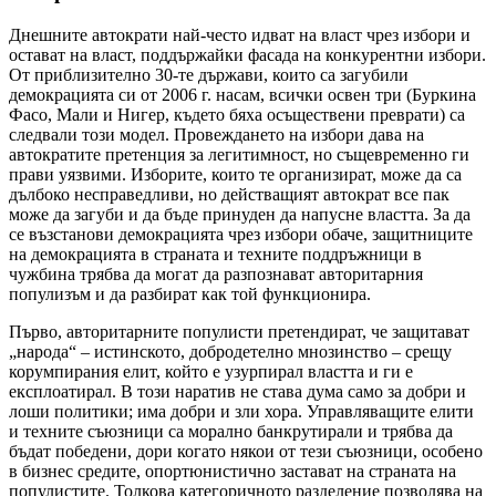
Днешните автократи най-често идват на власт чрез избори и
остават на власт, поддържайки фасада на конкурентни избори.
От приблизително 30-те държави, които са загубили
демокрацията си от 2006 г. насам, всички освен три (Буркина
Фасо, Мали и Нигер, където бяха осъществени преврати) са
следвали този модел. Провеждането на избори дава на
автократите претенция за легитимност, но същевременно ги
прави уязвими. Изборите, които те организират, може да са
дълбоко несправедливи, но действащият автократ все пак
може да загуби и да бъде принуден да напусне властта. За да
се възстанови демокрацията чрез избори обаче, защитниците
на демокрацията в страната и техните поддръжници в
чужбина трябва да могат да разпознават авторитарния
популизъм и да разбират как той функционира.
Първо, авторитарните популисти претендират, че защитават
„народа“ – истинското, добродетелно мнозинство – срещу
корумпирания елит, който е узурпирал властта и ги е
експлоатирал. В този наратив не става дума само за добри и
лоши политики; има добри и зли хора. Управляващите елити
и техните съюзници са морално банкрутирали и трябва да
бъдат победени, дори когато някои от тези съюзници, особено
в бизнес средите, опортюнистично застават на страната на
популистите. Толкова категоричното разделение позволява на