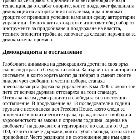
трябва да се справят с причините за антидемократичната
тенденция, да отслабят опорите, които поддържат фалшивата
демокрация на авторитарния популизъм, и да приложат
уроците от предишни успешни кампании срещу авторитарни
управници. Точно както автократите използват общ набор от
инструменти за придобиване и поддържане на властта,
техните опоненти трябва да започнат да следват наръчника за
демократична промяна.
Демокрацията в отстъпление
Глобалната динамика на демокрацията достигна своя връх
скоро след края на Студената война. За първи път в историята
системите, в които хората могат да избират и сменят своите
лидери чрез свободни и честни избори, станаха
преобладаващата форма на управление. Към 2006 г. около три
пети от всички държави отговаряха на този стандарт.
Оттогава насам демокрацията и свободата са в постоянно
отстъпление. В продължение на 18 последователни години
групата с нестопанска цел Freedom House, която следи за
промените в политическите права, гражданските свободи и
върховенството на закона и определя годишна „оценка на
свободата“ на държавите и териториите по скалата от 0 до
100, отчита повече държави, които губят свобода, отколкото я
придобиват. Често разликата е в съотношение две към едно