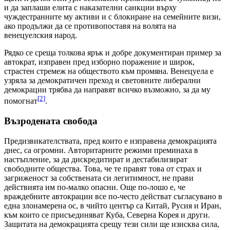
и да заплаши елита с наказателни санкции върху
чуждестранните му активи и с блокиране на семейните визи,
ако продължи да се противопоставя на волята на
венецуелския народ.
Рядко се среща толкова ярък и добре документиран пример за
автократ, изправен пред изборно поражение и широк,
страстен стремеж на обществото към промяна. Венецуела е
узряла за демократичен преход и световните либерални
демокрации трябва да направят всичко възможно, за да му
[2]
помогнат
.
Възродената свобода
Предизвикателствата, пред които е изправена демокрацията
днес, са огромни. Авторитарните режими преминаха в
настъпление, за да дискредитират и дестабилизират
свободните общества. Това, че те правят това от страх и
загриженост за собствената си легитимност, не прави
действията им по-малко опасни. Още по-лошо е, че
враждебните автокрации все по-често действат съгласувано в
една злонамерена ос, в чийто център са Китай, Русия и Иран,
към които се присъединяват Куба, Северна Корея и други.
Защитата на демокрацията срещу тези сили ще изисква сила,