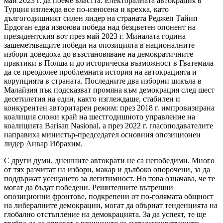
май 2023 г. да поеме властта. Електоралната автокрация в
Турция изглежда все по-износена и крехка, като
дългогодишният силен лидер на страната Реджеп Тайип
Ердоган едва извоюва победа над безцветен опонент на
президентския вот през май 2023 г. Миналата година
зашеметяващите победи на опозицията в националните
избори доведоха до възстановяване на демократичните
практики в Полша и до историческа възможност в Гватемала
да се преодолее проблемната история на автокрацията и
корупцията в страната. Последните два изборни цикъла в
Малайзия пък подсказват промяна към демокрация след шест
десетилетия на един, както изглеждаше, стабилен и
конкурентен авторитарен режим: през 2018 г. импровизирана
коалиция сложи край на шестгодишното управление на
коалицията Barisan Nasional, а през 2022 г. гласоподавателите
направиха министър-председател основния опозиционен
лидер Анвар Ибрахим.
С други думи, днешните автократи не са непобедими. Много
от тях разчитат на избори, макар и дълбоко опорочени, за да
поддържат усещането за легитимност. Но това означава, че те
могат да бъдат победени. Решителните вътрешни
опозиционни фронтове, подкрепени от по-голямата общност
на либералните демокрации, могат да обърнат тенденцията на
глобално отстъпление на демокрацията. За да успеят, те ще