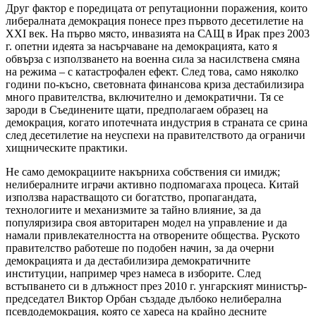
Друг фактор е поредицата от репутационни поражения, които
либералната демокрация понесе през първото десетилетие на
ХХІ век. На първо място, инвазията на САЩ в Ирак през 2003
г. опетни идеята за насърчаване на демокрацията, като я
обвърза с използването на военна сила за насилствена смяна
на режима – с катастрофален ефект. След това, само няколко
години по-късно, световната финансова криза дестабилизира
много правителства, включително и демократични. Тя се
зароди в Съединените щати, предполагаем образец на
демокрация, когато ипотечната индустрия в страната се срина
след десетилетие на неуспехи на правителството да ограничи
хищническите практики.
Не само демокрациите накърниха собствения си имидж;
нелибералните играчи активно подпомагаха процеса. Китай
използва нарастващото си богатство, пропагандата,
технологиите и механизмите за тайно влияние, за да
популяризира своя авторитарен модел на управление и да
намали привлекателността на отворените общества. Руското
правителство работеше по подобен начин, за да очерни
демокрацията и да дестабилизира демократичните
институции, например чрез намеса в изборите. След
встъпването си в длъжност през 2010 г. унгарският министър-
председател Виктор Орбан създаде дълбоко нелиберална
псевдодемокрация, която се хареса на крайно десните