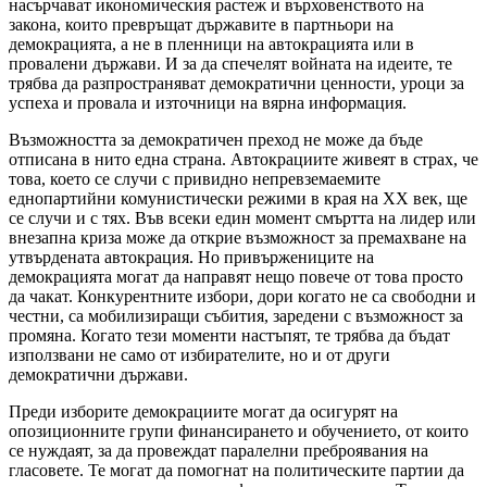
насърчават икономическия растеж и върховенството на
закона, които превръщат държавите в партньори на
демокрацията, а не в пленници на автокрацията или в
провалени държави. И за да спечелят войната на идеите, те
трябва да разпространяват демократични ценности, уроци за
успеха и провала и източници на вярна информация.
Възможността за демократичен преход не може да бъде
отписана в нито една страна. Автокрациите живеят в страх, че
това, което се случи с привидно непревземаемите
еднопартийни комунистически режими в края на ХХ век, ще
се случи и с тях. Във всеки един момент смъртта на лидер или
внезапна криза може да открие възможност за премахване на
утвърдената автокрация. Но привържениците на
демокрацията могат да направят нещо повече от това просто
да чакат. Конкурентните избори, дори когато не са свободни и
честни, са мобилизиращи събития, заредени с възможност за
промяна. Когато тези моменти настъпят, те трябва да бъдат
използвани не само от избирателите, но и от други
демократични държави.
Преди изборите демокрациите могат да осигурят на
опозиционните групи финансирането и обучението, от които
се нуждаят, за да провеждат паралелни преброявания на
гласовете. Те могат да помогнат на политическите партии да