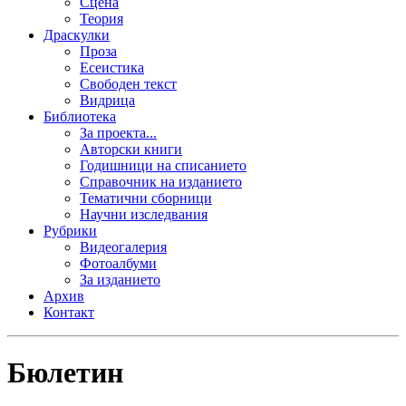
Сцена
Теория
Драскулки
Проза
Есеистика
Свободен текст
Видрица
Библиотека
За проекта...
Авторски книги
Годишници на списанието
Справочник на изданието
Тематични сборници
Научни изследвания
Рубрики
Видеогалерия
Фотоалбуми
За изданието
Архив
Контакт
Бюлетин