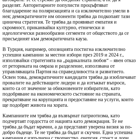
разделят. Авторитарните популисти процъфтяват
благодарение на поляризацията и са изключително умели в
нея; демократичните им опоненти трябва да подкопаят тази
цинична стратегия. Те трябва да проявяват емпатия и
скромност, приканвайки културно, етнически и
идеологически разнообразни сегменти от обществото да се
присъединят към демократичната кауза.
В Турция, например, опозицията постигна изключително
успешни кампании за местни избори през 2019 и 2024 г.,
използвайки стратегията на „радикалната любов“ – явен отказ
от реториката на омраза и разделение, използвана от
управляващата Партия на справедливостта и развитието.
Освен това, демократичните кандидати трябва да изобличават
провалите на действащите лидери и да изтъкват въпроси,
които са от значение за обикновените избиратели, като
подобряване на икономическото състояние на страната,
прекратяване на корупцията и предоставяне на услуги, които
ще подобрят живота на хората.
Кампаниите им трябва да възвърнат патриотизма, като
подчертаят гордостта от нацията като демокрация. Те не
трябва да бъдат мрачни, а да представят уверена визия за по-
добро бъдеще. Те не трябва да бъдат и скучни. Една успешна
кампания е изпълнена с творчество, енергия, страст и дори