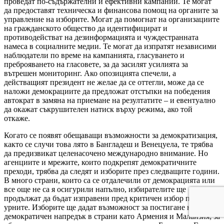
проведат по-съдържателни и ефективни кампании. Те могат
да предоставят техническа и финансова помощ на органите за
управление на изборите. Могат да помогнат на организациите
на гражданското общество да идентифицират и
противодействат на дезинформацията и чуждестранната
намеса в социалните медии. Те могат да изпратят независими
наблюдатели по време на кампанията, гласуването и
преброяването на гласовете, за да засилят усилията за
вътрешен мониторинг. Ако опозицията спечели, а
действащият президент не желае да се оттегли, може да се
наложи демокрациите да предложат отстъпки на победения
автократ в замяна на приемане на резултатите – и евентуално
да окажат съкрушителен натиск върху режима, ако той
откаже.
Когато се появят обещаващи възможности за демократизация,
както се случи това лято в Бангладеш и Венецуела, те трябва
да предизвикат целенасочено международно внимание. Но
агенциите и мрежите, които подкрепят демократичните
преходи, трябва да следят и изборите през следващите години.
В много страни, които са се отдалечили от демокрацията или
все още не са я осигурили напълно, избирателите ще
продължат да бъдат изправени пред критичен избор пред
урните. Изборите ще дадат възможност за постигане на
демократичен напредък в страни като Армения и Малайзия; за