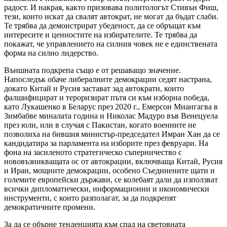
радост. И накрая, както призовава политологът Стивън Фиш,
тези, които искат да свалят автократ, не могат да бъдат слаби.
Те трябва да демонстрират убеденост, да се обръщат към
интересите и ценностите на избирателите. Те трябва да
покажат, че управлението на силния човек не е единствената
форма на силно лидерство.
Външната подкрепа също е от решаващо значение.
Напоследък обаче либералните демокрации седят настрана,
докато Китай и Русия застават зад автократи, които
фалшифицират и тероризират пътя си към изборна победа,
като Лукашенко в Беларус през 2020 г., Емерсон Мнангагва в
Зимбабве миналата година и Николас Мадуро във Венецуела
през юли, или в случая с Пакистан, когато военните не
позволиха на бившия министър-председател Имран Хан да се
кандидатира за парламента на изборите през февруари. На
фона на засиленото стратегическо съперничество с
нововъзникващата ос от автокрации, включваща Китай, Русия
и Иран, мощните демокрации, особено Съединените щати и
големите европейски държави, се колебаят дали да използват
всички дипломатически, информационни и икономически
инструменти, с които разполагат, за да подкрепят
демократичните промени.
За да се обърне тенденцията към спад на световната