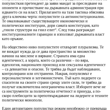
популисткия претендент да заяви мандат за преследване на
опоненти и прочистване на държавната администрация при
идването си на власт. Прилагането на тази тактика обяснява
друга ключова черта: популистите са антиинституционални.
Те омаловажават съществуващите икономически и
политически институции, дори самата конституция, като
„гнили структури на гнил елит“. След това разграждат
институционалните гаранции и използват държавната власт
като оръжие.
На обществено ниво популистите отхвърлят плурализма. Те
не виждат нужда да се дава пространство за множество
начини на мислене и вярване. Страната има една
идентичност, а хората, които са различни – по вяра,
идеология, национален произход или сексуална идентичност
– са девиантни и опасни. Те трябва да бъдат наблюдавани,
контролирани или отстранени. Накрая, популизмът е
персоналистичен и хегемонистичен. Тъй като лидерите са
спасители на своите страни срещу злите сили, те трябва да
получат изключителна неограничена власт. Изборите вече не
са инструменти за политическа отчетност и принуда, а по-
скоро плебисцити за препотвърждаване на лидерите и техните
политически монополи.
Един авторитарен популистки режим неизбежно се превръща