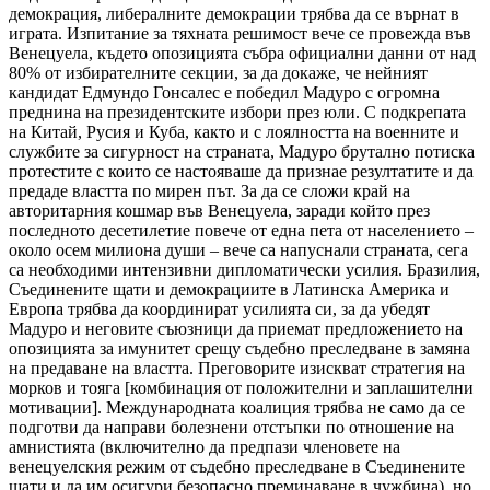
демокрация, либералните демокрации трябва да се върнат в
играта. Изпитание за тяхната решимост вече се провежда във
Венецуела, където опозицията събра официални данни от над
80% от избирателните секции, за да докаже, че нейният
кандидат Едмундо Гонсалес е победил Мадуро с огромна
преднина на президентските избори през юли. С подкрепата
на Китай, Русия и Куба, както и с лоялността на военните и
службите за сигурност на страната, Мадуро брутално потиска
протестите с които се настояваше да признае резултатите и да
предаде властта по мирен път. За да се сложи край на
авторитарния кошмар във Венецуела, заради който през
последното десетилетие повече от една пета от населението –
около осем милиона души – вече са напуснали страната, сега
са необходими интензивни дипломатически усилия. Бразилия,
Съединените щати и демокрациите в Латинска Америка и
Европа трябва да координират усилията си, за да убедят
Мадуро и неговите съюзници да приемат предложението на
опозицията за имунитет срещу съдебно преследване в замяна
на предаване на властта. Преговорите изискват стратегия на
морков и тояга [комбинация от положителни и заплашителни
мотивации]. Международната коалиция трябва не само да се
подготви да направи болезнени отстъпки по отношение на
амнистията (включително да предпази членовете на
венецуелския режим от съдебно преследване в Съединените
щати и да им осигури безопасно преминаване в чужбина), но