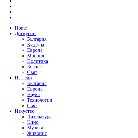
Home
Дискусии
България
Култура
Европа
Мнения
Политика
Бизнес
Свят
Изгледи
България
Европа
Наука
Технологии
Свят
Изкуство
Литература
Кино
Музика
Живопис