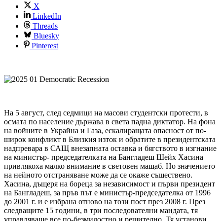
X
LinkedIn
Threads
Bluesky
Pinterest
На 5 август, след седмици на масови студентски протести, в
осмата по население държава в света падна диктатор. На фона
на войните в Украйна и Газа, ескалиращата опасност от по-
широк конфликт в Близкия изток и обратите в президентската
надпревара в САЩ внезапната оставка и бягството в изгнание
на министър- председателката на Бангладеш Шейх Хасина
привлякоха малко внимание в световен мащаб. Но значението
на нейното отстраняване може да се окаже съществено.
Хасина, дъщеря на бореца за независимост и първи президент
на Бангладеш, за пръв път е министър-председателка от 1996
до 2001 г. и е избрана отново на този пост през 2008 г. През
следващите 15 години, в три последователни мандата, тя
управляваше все по-безмилостно и решително. Тя установи