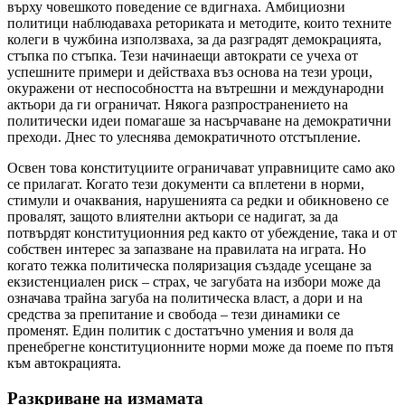
върху човешкото поведение се вдигнаха. Амбициозни
политици наблюдаваха реториката и методите, които техните
колеги в чужбина използваха, за да разградят демокрацията,
стъпка по стъпка. Тези начинаещи автократи се учеха от
успешните примери и действаха въз основа на тези уроци,
окуражени от неспособността на вътрешни и международни
актьори да ги ограничат. Някога разпространението на
политически идеи помагаше за насърчаване на демократични
преходи. Днес то улеснява демократичното отстъпление.
Освен това конституциите ограничават управниците само ако
се прилагат. Когато тези документи са вплетени в норми,
стимули и очаквания, нарушенията са редки и обикновено се
провалят, защото влиятелни актьори се надигат, за да
потвърдят конституционния ред както от убеждение, така и от
собствен интерес за запазване на правилата на играта. Но
когато тежка политическа поляризация създаде усещане за
екзистенциален риск – страх, че загубата на избори може да
означава трайна загуба на политическа власт, а дори и на
средства за препитание и свобода – тези динамики се
променят. Един политик с достатъчно умения и воля да
пренебрегне конституционните норми може да поеме по пътя
към автокрацията.
Разкриване на измамата