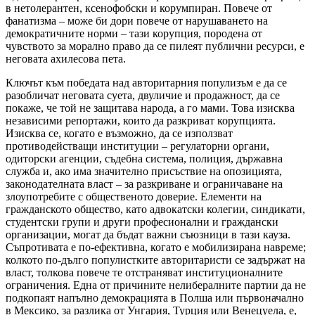
в нетолерантен, ксенофобски и корумпиран. Повече от
фанатизма – може би дори повече от нарушаването на
демократичните норми – тази корупция, породена от
чувството за морално право да се пилеят публични ресурси, е
неговата ахилесова пета.
Ключът към победата над авторитарния популизъм е да се
разобличат неговата суета, двуличие и продажност, да се
покаже, че той не защитава народа, а го мами. Това изисква
независими репортажи, които да разкриват корупцията.
Изисква се, когато е възможно, да се използват
противодействащи институции – регулаторни органи,
одиторски агенции, съдебна система, полиция, държавна
служба и, ако има значително присъствие на опозицията,
законодателната власт – за разкриване и ограничаване на
злоупотребите с общественото доверие. Елементи на
гражданското общество, като адвокатски колегии, синдикати,
студентски групи и други професионални и граждански
организации, могат да бъдат важни съюзници в тази кауза.
Съпротивата е по-ефективна, когато е мобилизирана навреме;
колкото по-дълго популистките авторитаристи се задържат на
власт, толкова повече те отстраняват институционалните
ограничения. Една от причините нелибералните партии да не
подкопаят напълно демокрацията в Полша или първоначално
в Мексико, за разлика от Унгария, Турция или Венецуела, е,