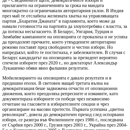
да – Съединените щати, демократичните избори и
прилагането на ограниченията за срока на мандата
многократно са ограничавали авторитарния уклон. В Индия
през май те отслабиха желязната хватка на управляващата
партия „Бхаратия Джаната“ в парламента, което може да
намали готовността на партията да злоупотребява с властта, за
да потиска несъгласието. В Беларус, Унгария, Турция и
Зимбабве кампаниите на опозицията се провалиха и не успяха
да преодолеят пречките, които утвърдените авторитарни
режими поставят пред свободните и честни избори. Но
напредъкът, който те постигнаха, е забележителен. В случая с
Беларус кандидатът на опозицията за президент вероятно
спечели изборите през 2020 г., но диктаторът Александър
Лукашенко обяви явно фалшиви резултати.
Мобилизирането на опозицията е давало резултати и в
предишни епохи. В световен мащаб третата вълна на
демократизация беше задвижена отчасти от опозиционни
движения, които преодоляха репресиите и измамите, като
документираха изборните си победи чрез независимо
отчитане на гласовете в избирателните секции и чрез
организиране на масови протести. Първата успешна „цветна
революция“, довела до демократичен преход след оспорвани
избори, се разигра във Филипините през 1986 г., последвана
от Сърбия през 2000 г., Грузия през 2003 г., Украйна през 2004-