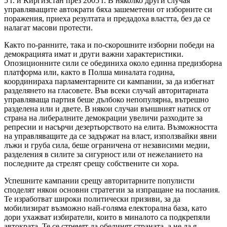
5 г. и Киргизстан през 2005 г. В няколко други случая
управляващите автократи бяха зашеметени от изборните си
поражения, приеха резултата и предадоха властта, без да се
налагат масови протести.
Както по-ранните, така и по-скорошните изборни победи на
демокрацията имат и други важни характеристики.
Опозиционните сили се обединиха около единна предизборна
платформа или, както в Полша миналата година,
координираха парламентарните си кампании, за да избегнат
разделянето на гласовете. Във всеки случай авторитарната
управляваща партия беше дълбоко непопулярна, вътрешно
разделена или и двете. В някои случаи външният натиск от
страна на либералните демокрации увеличи разходите за
репресии и насърчи дезертьорството на елита. Възможността
на управляващите да се задържат на власт, използвайки явни
лъжи и груба сила, беше ограничена от независими медии,
разделения в силите за сигурност или от нежеланието на
последните да стрелят срещу собствените си хора.
Успешните кампании срещу авторитарните популисти
споделят някои основни стратегии за изпращане на послания.
Те изработват широки политически призиви, за да
мобилизират възможно най-голяма електорална база, като
дори ухажват избиратели, които в миналото са подкрепяли
автократа. Те се стремят да обединят страната, а не да я