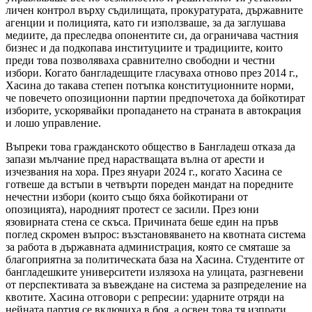
личен контрол върху съдилищата, прокуратурата, държавните
агенции и полицията, като ги използваше, за да заглушава
медиите, да преследва опонентите си, да ограничава частния
бизнес и да подкопава институциите и традициите, които
преди това позволяваха сравнително свободни и честни
избори. Когато бангладешците гласуваха отново през 2014 г.,
Хасина до такава степен потъпка конституционните норми,
че повечето опозиционни партии предпочетоха да бойкотират
изборите, ускорявайки пропадането на страната в автокрация
и лошо управление.
Въпреки това гражданското общество в Бангладеш отказа да
запази мълчание пред нарастващата вълна от арести и
изчезвания на хора. През януари 2024 г., когато Хасина се
готвеше да встъпи в четвърти пореден мандат на поредните
нечестни избори (които също бяха бойкотирани от
опозицията), народният протест се засили. През юни
язовирната стена се скъса. Причината беше един на пръв
поглед скромен въпрос: възстановяването на квотната система
за работа в държавната администрация, която се смяташе за
благоприятна за политическата база на Хасина. Студентите от
бангладешките университети излязоха на улицата, разгневени
от перспективата за въвеждане на система за разпределение на
квотите. Хасина отговори с репресии: ударните отряди на
нейната партия се включиха в боя, а освен това тя изпрати