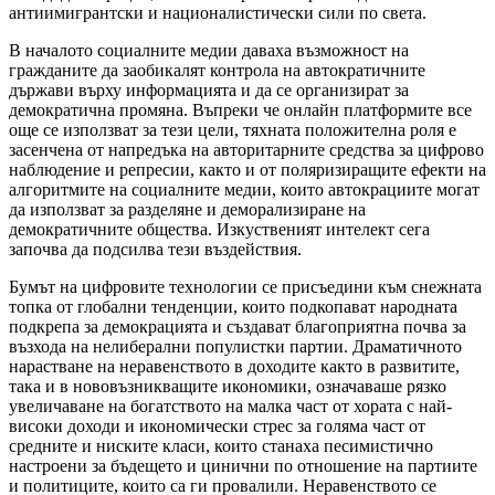
антиимигрантски и националистически сили по света.
В началото социалните медии даваха възможност на
гражданите да заобикалят контрола на автократичните
държави върху информацията и да се организират за
демократична промяна. Въпреки че онлайн платформите все
още се използват за тези цели, тяхната положителна роля е
засенчена от напредъка на авторитарните средства за цифрово
наблюдение и репресии, както и от поляризиращите ефекти на
алгоритмите на социалните медии, които автокрациите могат
да използват за разделяне и деморализиране на
демократичните общества. Изкуственият интелект сега
започва да подсилва тези въздействия.
Бумът на цифровите технологии се присъедини към снежната
топка от глобални тенденции, които подкопават народната
подкрепа за демокрацията и създават благоприятна почва за
възхода на нелиберални популистки партии. Драматичното
нарастване на неравенството в доходите както в развитите,
така и в нововъзникващите икономики, означаваше рязко
увеличаване на богатството на малка част от хората с най-
високи доходи и икономически стрес за голяма част от
средните и ниските класи, които станаха песимистично
настроени за бъдещето и цинични по отношение на партиите
и политиците, които са ги провалили. Неравенството се