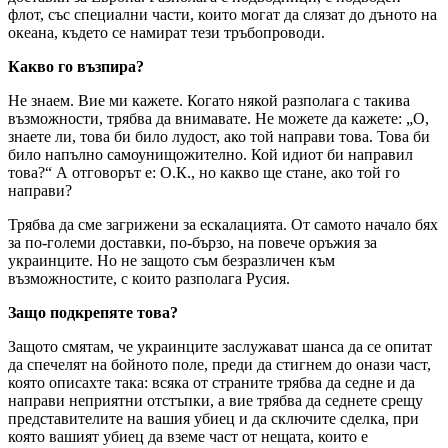
флот, със специални части, които могат да слязат до дъното на
океана, където се намират тези тръбопроводи.
Какво го възпира?
Не знаем. Вие ми кажете. Когато някой разполага с такива
възможности, трябва да внимавате. Не можете да кажете: „О,
знаете ли, това би било лудост, ако той направи това. Това би
било напълно самоунищожително. Кой идиот би направил
това?“ А отговорът е: О.К., но какво ще стане, ако той го
направи?
Трябва да сме загрижени за ескалацията. От самото начало бях
за по-големи доставки, по-бързо, на повече оръжия за
украинците. Но не защото съм безразличен към
възможностите, с които разполага Русия.
Защо подкрепяте това?
Защото смятам, че украинците заслужават шанса да се опитат
да спечелят на бойното поле, преди да стигнем до онази част,
която описахте така: всяка от страните трябва да седне и да
направи неприятни отстъпки, а вие трябва да седнете срещу
представителите на вашия убиец и да сключите сделка, при
която вашият убиец да вземе част от нещата, които е