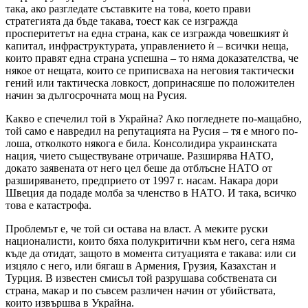
така, ако разгледате съставките на това, което прави
стратегията да бъде такава, тоест как се изгражда
просперитетът на една страна, как се изгражда човешкият ѝ
капитал, инфраструктурата, управлението ѝ – всички неща,
които правят една страна успешна – то няма доказателства, че
някое от нещата, които се приписваха на неговия тактически
гений или тактическа ловкост, допринасяше по положителен
начин за дългосрочната мощ на Русия.
Какво е спечелил той в Украйна? Ако погледнете по-мащабно,
той само е навредил на репутацията на Русия – тя е много по-
лоша, отколкото някога е била. Консолидира украинската
нация, чието съществуване отричаше. Разширява НАТО,
докато заявената от него цел беше да отблъсне НАТО от
разширяването, предприето от 1997 г. насам. Накара дори
Швеция да подаде молба за членство в НАТО. И така, всичко
това е катастрофа.
Проблемът е, че той си остава на власт. А меките руски
националисти, които бяха полукритични към него, сега няма
къде да отидат, защото в момента ситуацията е такава: или си
изцяло с него, или бягаш в Армения, Грузия, Казахстан и
Турция. В известен смисъл той разрушава собствената си
страна, макар и по съвсем различен начин от убийствата,
които извършва в Украйна.