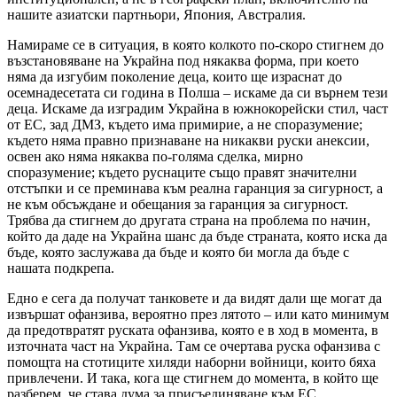
нашите азиатски партньори, Япония, Австралия.
Намираме се в ситуация, в която колкото по-скоро стигнем до
възстановяване на Украйна под някаква форма, при което
няма да изгубим поколение деца, които ще израснат до
осемнадесетата си година в Полша – искаме да си върнем тези
деца. Искаме да изградим Украйна в южнокорейски стил, част
от ЕС, зад ДМЗ, където има примирие, а не споразумение;
където няма правно признаване на никакви руски анексии,
освен ако няма някаква по-голяма сделка, мирно
споразумение; където руснаците също правят значителни
отстъпки и се преминава към реална гаранция за сигурност, а
не към обсъждане и обещания за гаранция за сигурност.
Трябва да стигнем до другата страна на проблема по начин,
който да даде на Украйна шанс да бъде страната, която иска да
бъде, която заслужава да бъде и която би могла да бъде с
нашата подкрепа.
Едно е сега да получат танковете и да видят дали ще могат да
извършат офанзива, вероятно през лятото – или като минимум
да предотвратят руската офанзива, която е в ход в момента, в
източната част на Украйна. Там се очертава руска офанзива с
помощта на стотиците хиляди наборни войници, които бяха
привлечени. И така, кога ще стигнем до момента, в който ще
разберем, че става дума за присъединяване към ЕС,