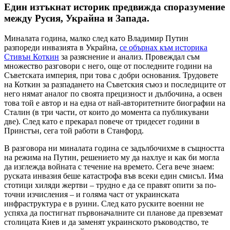
Един изтъкнат историк предвижда споразумение
между Русия, Украйна и Запада.
Миналата година, малко след като Владимир Путин
разпореди инвазията в Украйна,
се обърнах към историка
Стивън Коткин
за разяснение и анализ. Провеждал съм
множество разговори с него, още от последните години на
Съветската империя, при това с добри основания. Трудовете
на Коткин за разпадането на Съветския съюз и последиците от
него нямат аналог по своята прецизност и дълбочина, а освен
това той е автор и на една от най-авторитетните биографии на
Сталин (в три части, от които до момента са публикувани
две). След като е прекарал повече от тридесет години в
Принстън, сега той работи в Станфорд.
В разговора ни миналата година се задълбочихме в същността
на режима на Путин, решението му да нахлуе и как би могла
да изглежда войната с течение на времето. Сега вече знаем:
руската инвазия беше катастрофа във всеки един смисъл. Има
стотици хиляди жертви – трудно е да се правят опити за по-
точни изчисления – и голяма част от украинската
инфраструктура е в руини. След като руските военни не
успяха да постигнат първоначалните си планове да превземат
столицата Киев и да заменят украинското ръководство, те