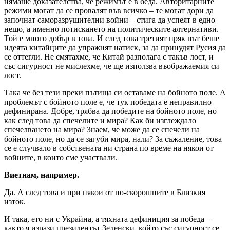
нямаше доказателства, че режимът е в беда. Авторитарните
режими могат да се провалят във всичко – те могат дори да
започнат саморазрушителни войни – стига да успеят в едно
нещо, а именно потискането на политическите алтернативи.
Той е много добър в това. И след това третият пряк път беше
идеята китайците да упражнят натиск, за да принудят Русия да
се оттегли. Не смятахме, че Китай разполага с такъв лост, и
със сигурност не мислехме, че ще използва въображаемия си
лост.
Така че без тези преки пътища си оставаме на бойното поле. А
проблемът с бойното поле е, че тук победата е неправилно
дефинирана. Добре, трябва да победите на бойното поле, но
как след това да спечелите и мира? Как би изглеждало
спечелването на мира? Знаем, че може да се спечели на
бойното поле, но да се загуби мира, нали? За съжаление, това
се е случвало в собствената ни страна по време на някои от
войните, в които сме участвали.
Виетнам, например.
Да. А след това и при някои от по-скорошните в Близкия
изток.
И така, ето ни с Украйна, а тяхната дефиниция за победа –
както я изрази президентът Зеленски, който със сигурност се