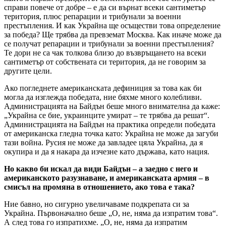
справи повече от добре – е да си върнат всеки сантиметър
територия, плюс репарации и трибунали за военни
престъпления. И как Украйна ще осъществи това определение
за победа? Ще трябва да превземат Москва. Как иначе може да
се получат репарации и трибунали за военни престъпления?
Те дори не са чак толкова близо до възвръщането на всеки
сантиметър от собствената си територия, да не говорим за
другите цели.
Ако погледнете американската дефиниция за това как би
могла да изглежда победата, ние бяхме много колебливи.
Администрацията на Байдън беше много внимателна да каже:
„Украйна се бие, украинците умират – те трябва да решат“.
Администрацията на Байдън на практика определи победата
от американска гледна точка като: Украйна не може да загуби
тази война. Русия не може да завладее цяла Украйна, да я
окупира и да я накара да изчезне като държава, като нация.
Но какво би искал да види Байдън – а заедно с него и
американското разузнаване, и американската армия – в
смисъл на промяна в отношението, ако това е така?
Ние бавно, но сигурно увеличаваме подкрепата си за
Украйна. Първоначално беше „О, не, няма да изпратим това“.
А след това го изпратихме. „О, не, няма да изпратим