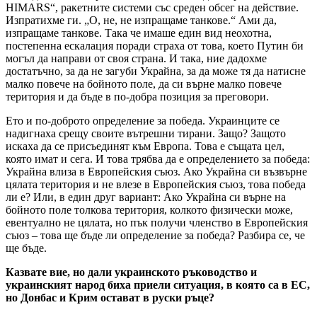
HIMARS“, ракетните системи със среден обсег на действие.
Изпратихме ги. „О, не, не изпращаме танкове.“ Ами да,
изпращаме танкове. Така че имаше един вид неохотна,
постепенна ескалация поради страха от това, което Путин би
могъл да направи от своя страна. И така, ние дадохме
достатъчно, за да не загуби Украйна, за да може тя да натисне
малко повече на бойното поле, да си върне малко повече
територия и да бъде в по-добра позиция за преговори.
Ето и по-доброто определение за победа. Украинците се
надигнаха срещу своите вътрешни тирани. Защо? Защото
искаха да се присъединят към Европа. Това е същата цел,
която имат и сега. И това трябва да е определението за победа:
Украйна влиза в Европейския съюз. Ако Украйна си възвърне
цялата територия и не влезе в Европейския съюз, това победа
ли е? Или, в един друг вариант: Ако Украйна си върне на
бойното поле толкова територия, колкото физически може,
евентуално не цялата, но пък получи членство в Европейския
съюз – това ще бъде ли определение за победа? Разбира се, че
ще бъде.
Казвате вие, но дали украинското ръководство и
украинският народ биха приели ситуация, в която са в ЕС,
но Донбас и Крим остават в руски ръце?