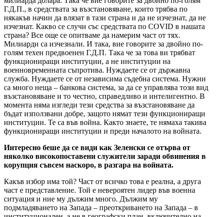
милиарда долара. Така че вие говорите за двойно по-голям
Г.Д.П., в средствата за възстановяване, които трябва по
някакъв начин да влязат в тази страна и да не изчезнат, да не
изчезнат. Какво се случи със средствата по COVID в нашата
страна? Все още се опитваме да намерим част от тях.
Милиарди са изчезнали. И така, вие говорите за двойно по-
голям техен предвоенен Г.Д.П. Така че за това ви трябват
функциониращи институции, а не институции на
военновременната съпротива. Нуждаете се от държавна
служба. Нуждаете се от независима съдебна система. Нужни
са много неща – банкова система, за да се управлява този вид
възстановяване и то честно, справедливо и интелигентно. В
момента няма изгледи тези средства за възстановяване да
бъдат използвани добре, защото нямат тези функциониращи
институции. Те са във война. Както знаете, те нямаха такива
функциониращи институции и преди началото на войната.
Интересно беше да се види как Зеленски се отърва от
няколко високопоставени служители заради обвинения в
корупция съвсем наскоро, в разгара на войната.
Какъв избор има той? Част от всичко това е реална, а друга
част е представление. Той е невероятен лидер във военна
ситуация и ние му дължим много. Дължим му
подмладяването на Запада – преоткриването на Запада – в
институционален, а не в географски план, включително на