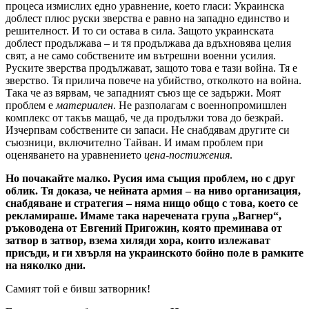
процеса измислих едно уравнение, което гласи: Украинска
доблест плюс руски зверства е равно на западно единство и
решителност. И то си остава в сила. Защото украинската
доблест продължава – и тя продължава да вдъхновява целия
свят, а не само собствените им вътрешни военни усилия.
Руските зверства продължават, защото това е тази война. Тя е
зверство. Тя прилича повече на убийство, отколкото на война.
Така че аз вярвам, че западният съюз ще се задържи. Моят
проблем е
материален
. Не разполагам с военнопромишлен
комплекс от такъв мащаб, че да продължи това до безкрай.
Изчерпвам собствените си запаси. Не снабдявам другите си
съюзници, включително Тайван. И имам проблем при
оценяването на уравнението
цена-постижения
.
Но почакайте малко. Русия има същия проблем, но с друг
облик. Тя доказа, че нейната армия – на ниво организация,
снабдяване и стратегия – няма нищо общо с това, което се
рекламираше. Имаме така наречената група „Вагнер“,
ръководена от Евгений Пригожин, която преминава от
затвор в затвор, взема хиляди хора, които излежават
присъди, и ги хвърля на украинското бойно поле в рамките
на няколко дни.
Самият той е бивш затворник!