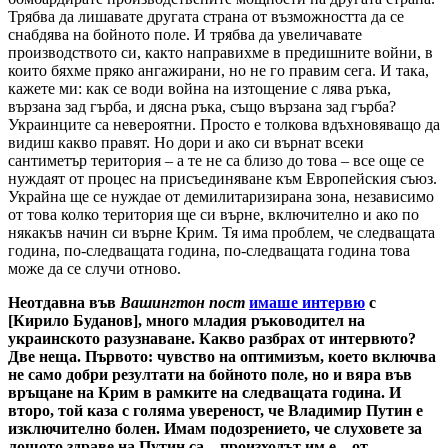
Трябва да лишавате другата страна от възможността да се
снабдява на бойното поле. И трябва да увеличавате
производството си, както направихме в предишните войни, в
които бяхме пряко ангажирани, но не го правим сега. И така,
кажете ми: как се води война на изтощение с лява ръка,
вързана зад гърба, и дясна ръка, също вързана зад гърба?
Украинците са невероятни. Просто е толкова вдъхновяващо да
видиш какво правят. Но дори и ако си върнат всеки
сантиметър територия – а те не са близо до това – все още се
нуждаят от процес на присъединяване към Европейския съюз.
Украйна ще се нуждае от демилитаризирана зона, независимо
от това колко територия ще си върне, включително и ако по
някакъв начин си върне Крим. Тя има проблем, че следващата
година, по-следващата година, по-следващата година това
може да се случи отново.
Неотдавна във
Вашингтон пост
имаше интервю
с
[Кирило Буданов], много младия ръководител на
украинското разузнаване. Какво разбрах от интервюто?
Две неща. Първото: чувство на оптимизъм, което включва
не само добри резултати на бойното поле, но и вяра във
връщане на Крим в рамките на следващата година. И
второ, той каза с голяма увереност, че Владимир Путин е
изключително болен. Имам подозрението, че слуховете за
лошото здраве на Путин са – произходът им е – от