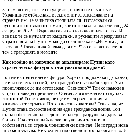
За съжаление, това е ситуацията, в която се намираме.
Украинците отблъснаха руския опит за завладяване на
страната им. Те защитиха столицата си. Изтласкали са
руснаците от някои от земите, които те бяха завладели след 24
февруари 2022 г. Върнали са си около половината от тях. И
все пак те се нуждаят от къщата си, а руснаците я разрушават.
Стратегията на Путин може да се опише като „Не мога да я
взема ли? Тогава никой няма да я има!“ За съжаление точно
там е трагедията в момента.
Как изобщо да започнем да анализираме Путин като
стратегическа фигура в тази ужасяваща драма?
Той не е стратегическа фигура. Хората продължават да казват,
че е тактически гений, че играе добре със слаби карти. А аз
продължавах да им отговарям: „Сериозно?“ Той се намеси в
Сирия и накара президента Обама да изглежда като глупак,
когато той беше заявил, че ще има червена линия за
химическите оръжия. Но какво означава това? Означава, че
Путин стана съсобственик на една гражданска война. Той
стана собственик на зверства и на една разрушена държава –
Сирия. С което ни най-малко не увеличи таланта в
собствената си страна, човешкия си капитал. Не изгради нова
инфраструктура. Не увеличи производството на богатство. И