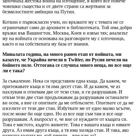
започнаха жестока война на изтощение, в която все повече
човешки същества и от двете страни са жертвани за
безмилостните амбиции на Путин.
Коткин е първокласен учен, но връзките му с темата не се
ограничават само до архивите и библиотеката. Той има добри
връзки във Вашингтон, Москва, Киев и извън тях; анализът
му на войната се основава на разговорите му с източници,
както и на собствената му база от знания.
Миналата година, на много ранен етап от войната, ми
казахте, че Украйна печели в Twitter, но Русия печели на
бойното поле. Оттогава се случиха много неща, но все още
ли е така?
За съжаление. Нека си представим една къща. Да кажем, че
притежавате къща и тя има десет стаи. И да кажем, че аз
нахлувам и отнемам две от тези стаи, и ги разрушавам. И
откъм тези две стаи продължавам да разрушавам останалите
ви осем, а вие се опитвате да ме отблъснете. Опитвате се да ме
изселите от тези две стаи. Избутвате ме от едно малко ъгълче,
после може би още едно. Но аз все още съм там и все още
разрушавам. А въпросът е, че вие се нуждаете от къщата си.
Това е мястото, където живеете. Това е вашата къща и нямате
друга. Аз имам друга къща, а тя има хиляда стаи. И така, ако
разруша къщата ви, кой печели – вие или аз?