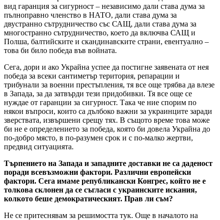
вид гаранция за сигурност – независимо дали става дума за
пълноправно членство в НАТО, дали става дума за
двустранно сътрудничество със САЩ, дали става дума за
многостранно сътрудничество, което да включва САЩ и
Полша, балтийските и скандинавските страни, евентуално –
това би било победа във войната.
Сега, дори и ако Украйна успее да постигне заявената от нея
победа за всеки сантиметър територия, репарации и
трибунали за военни престъпления, тя все още трябва да влезе
в Запада, за да затвърди тези придобивки. Тя все още се
нуждае от гаранции за сигурност. Така че ние спорим по
някои въпроси, които са дълбоко важни за украинците заради
зверствата, извършени срещу тях. В същото време това може
би не е определението за победа, която би довела Украйна до
по-добро място, в по-разумен срок и с по-малко жертви,
предвид ситуацията.
Търпението на Запада и западните доставки не са даденост
поради всевъзможни фактори. Различни европейски
фактори. Сега имаме републикански Конгрес, който не е
толкова склонен да се съгласи с украинските искания,
колкото беше демократическият. Прав ли съм?
Не се притеснявам за решимостта тук. Още в началото на