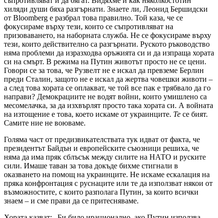
съпротивляват и да бягат. Видяхме и как няколкостотин
хиляди души бяха разгърнати. Знаете ли, Леонид Бершидски
от Bloomberg е разбрал това правилно. Той каза, че се
фокусираме върху тези, които се съпротивляват на
призоваването, на наборната служба. Не се фокусираме върху
тези, които действително са разгърнати. Руското ръководство
няма проблеми да изразходва оръжията си и да изпраща хората
си на смърт. В режима на Путин животът просто не се цени.
Говори се за това, че Рузвелт не е искал да превземе Берлин
преди Сталин, защото не е искал да жертва човешки животи –
а след това хората се оплакват, че той все пак е трябвало да го
направи? Демокрациите не водят войни, които умишлено са
месомелачка, за да изхвърлят просто така хората си. А войната
на изтощение е това, което искаме от украинците.
Те
се бият.
Самите ние не воюваме.
Голяма част от предизвикателствата тук идват от факта, че
президентът Байдън и европейските съюзници решиха, че
няма да има пряк сблъсък между силите на НАТО и руските
сили. Имаше таван за това докъде бихме стигнали в
оказването на помощ на украинците. Не искаме ескалация на
пряка конфронтация с руснаците или те да използват някои от
възможностите, с които разполага Путин, за които всички
знаем – и сме прави да се притесняваме.
Хората казват: „Би било ирационално, ако Путин използва