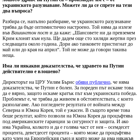
украинското разузнаване. Можете ли да се спрете на тези
два въпроса?
Разбира се, напълно разбираме, че украинското разузнаване
трябва да бъде оптимистично настроено. Той няма да излезе
във
Вашингтон пост
и да каже: „Шансовете ни да превземем
Крим клонят към нула. Ще дадем още сто хиляди жертви през
следващата около година. Дори ако танковете пристигнат до
май или до края на април“. Той не може да говори такива
неща.
Има ли някакви доказателства, че здравето на Путин
действително е влошено?
Директорът на ЦРУ Уилям Бърнс
обяви публично
, че няма
доказателства, че Путин е болен. За пореден път искаме това
да е вярно, защото искаме кратък път към украинската победа.
Проблемът е, че трябва да живеем в обстоятелствата, с които
разполагаме. Ако погледнете резултата от войната между
Северна и Южна Корея, той е ужасен. В същото време това
беше резултат, който позволи на Южна Корея да процъфтява
под американските гаранции за сигурност и защита. И ако
има Украйна, колкото и да е голяма част от нея – осемдесет
процента, деветдесет процента – която може да процъфтява
като член на Европейския съюз и която може да има някакъв