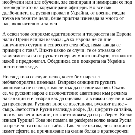
необучени или зле обучени, зле екипирани и намиращи се под
ръководството на корумпирани офицери. Но все пак
дълбочината на руския провал в Украйна, от военна гледна
точка на техните цели, беше приятна изненада за много от
нас, включително и за мен.
А освен това открихме адаптивността и твърдостта на Европа,
нали? Преди всички казваха: „Ако Европа не си пие
капучиното сутрин и еспресото след обяд, няма как да се
примири с това“. Вижте какво се случи: те се отказаха от
зависимостта си от руската енергия много по-бързо, отколкото
някой е предполагал. Обединиха се в подкрепа на Украйна
почти навсякъде.
Но след това се случи нещо, което бих нарекъл
неблагоприятна изненада. Въпреки санкциите руската
икономика не се сви, камо ли пък да се свие масово. Оказва
се, че руският народ е изключително адаптивен към режима
на санкции и е разбрал как да оцелява – а в някои случаи и как
да просперира. Руският внос се възстанови, руският износ –
също. Заетостта в Русия изглежда добре. Да, цифрите са тайна,
но има косвени начини, по които можем да ги разберем. Колко
изнася Турция? Това ни помага да разберем колко внася Русия,
въпреки че тя го пази в тайна. Така че се оказва, че санкциите
нямат ефекта на причиняване на силна болка в краткосрочен