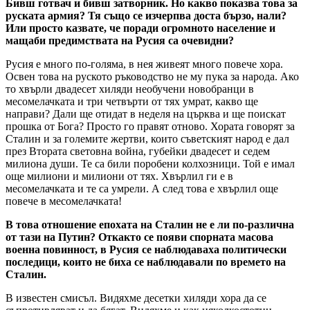
Бивш готвач и бивш затворник. Но какво показва това за
руската армия? Тя също се изчерпва доста бързо, нали?
Или просто казвате, че поради огромното население и
мащаби предимствата на Русия са очевидни?
Русия е много по-голяма, в нея живеят много повече хора.
Освен това на руското ръководство не му пука за народа. Ако
то хвърли двадесет хиляди необучени новобранци в
месомелачката и три четвърти от тях умрат, какво ще
направи? Дали ще отидат в неделя на църква и ще поискат
прошка от Бога? Просто го правят отново. Хората говорят за
Сталин и за големите жертви, които съветският народ е дал
през Втората световна война, губейки двадесет и седем
милиона души. Те са били поробени колхозници. Той е имал
още милиони и милиони от тях. Хвърлил ги е в
месомелачката и те са умрели. А след това е хвърлил още
повече в месомелачката!
В това отношение епохата на Сталин не е ли по-различна
от тази на Путин? Откакто се появи спорната масова
военна повинност, в Русия се наблюдаваха политически
последици, които не биха се наблюдавали по времето на
Сталин.
В известен смисъл. Видяхме десетки хиляди хора да се