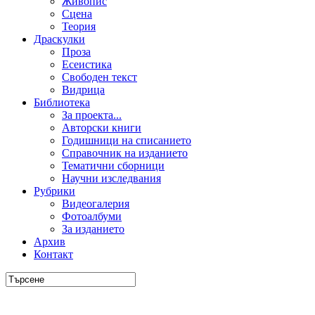
Живопис
Сцена
Теория
Драскулки
Проза
Есеистика
Свободен текст
Видрица
Библиотека
За проекта...
Авторски книги
Годишници на списанието
Справочник на изданието
Тематични сборници
Научни изследвания
Рубрики
Видеогалерия
Фотоалбуми
За изданието
Архив
Контакт