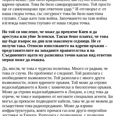
ядрени оръжия. Това би било саморазрушително. Той просто
ще се самоунищожи при ответния удар.“ И отговорът е: от
наша гледна точка, със сигурност това би било наистина
глупаво. Също като тази война. Започването на тази война
изглежда наистина глупаво от наша гледна точка.
Но той си мислеше, че може да превземе Киев и да
арестува или убие Зеленски. Такъв беше планът, че това
ще бъде въпрос на дни или максимум седмици. Не се
получи така. Относно използването на ядрени оръжия –
представителите на западните правителства и на
Съединените щати му разясниха точно какъв вид ответни
мерки може да очаква.
Да, мисля, че това е чудесна политика. Много се радвам, че
това се случи. Но проблемът е следният. Той разполага с
необходимите възможности. Той разполага с много други
възможности, освен ядрените оръжия. Той може да отрови
водоснабдяването в Киев с химически и биологични оръжия.
Може да отрови водоснабдяването в Лондон, а след това да
отрече, че това е направено от неговите специални агенти. Би
могъл да прекъсне подводните кабели, така че да не можем да
осъществим това радиопредаване. Може да взриви
инфраструктурата, която пренася газ или други енергийни
доставки за Европа. Разполага с подводници, с подводен