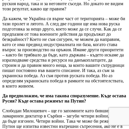
руския народ, така и за неговите съседи. Но докато не видим
този резултат, какво ще правим?
Да кажем, че Украйна си върне част от територията – може би
тази пролет и лятото. А след две години ще има нова руска
подготовка за нещо друго, което може да се случи. Как да се
предпазим от това военните действия да продължат до
безкрайност? Което не съм сигурен, че можем да направим,
като се има предвид индустриалната ни база, когато става
въпрос за производство на оръжия. Имаме други приоритети
– както би трябвало да бъде, като държава – където искаме да
изразходваме средства и ресурси на данъкоплатците, да
строим и да правим много неща, за които вашите сътрудници
пишат постоянно във вашето списание. И така, аз съм за
украинска победа. Аз съм против руската победа. Но аз
определям украинската победа в рамките на обстоятелствата,
в които живеем.
Да предположим, че има такова споразумение. Къде остава
Русия? Къде остава режимът на Путин?
Слободан Милошевич – ще го запомните като бившия
ламаринен диктатор в Сърбия – загуби четири войни, преди
да бъде изгонен. Четири войни. Така че може би режимът на
Путин ще изпитва известни вътрешни сътресения, ако не е в