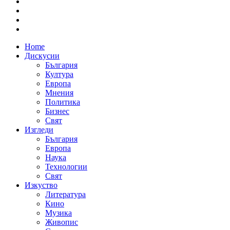
Home
Дискусии
България
Култура
Европа
Мнения
Политика
Бизнес
Свят
Изгледи
България
Европа
Наука
Технологии
Свят
Изкуство
Литература
Кино
Музика
Живопис