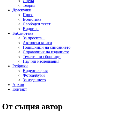
Сцена
Теория
Драскулки
Проза
Есеистика
Свободен текст
Видрица
Библиотека
За проекта...
Авторски книги
Годишници на списанието
Справочник на изданието
Тематични сборници
Научни изследвания
Рубрики
Видеогалерия
Фотоалбуми
За изданието
Архив
Контакт
От същия автор