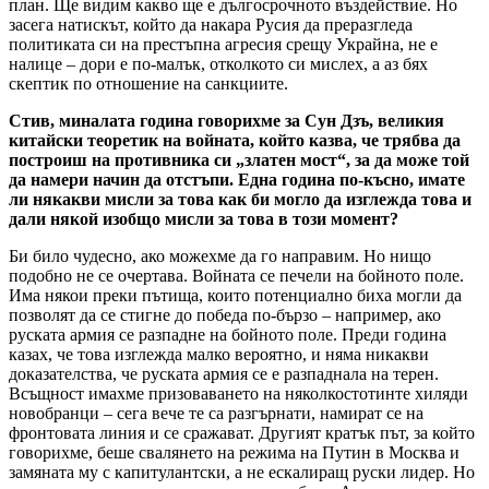
план. Ще видим какво ще е дългосрочното въздействие. Но
засега натискът, който да накара Русия да преразгледа
политиката си на престъпна агресия срещу Украйна, не е
налице – дори е по-малък, отколкото си мислех, а аз бях
скептик по отношение на санкциите.
Стив, миналата година говорихме за Сун Дзъ, великия
китайски теоретик на войната, който казва, че трябва да
построиш на противника си „златен мост“, за да може той
да намери начин да отстъпи. Една година по-късно, имате
ли някакви мисли за това как би могло да изглежда това и
дали някой изобщо мисли за това в този момент?
Би било чудесно, ако можехме да го направим. Но нищо
подобно не се очертава. Войната се печели на бойното поле.
Има някои преки пътища, които потенциално биха могли да
позволят да се стигне до победа по-бързо – например, ако
руската армия се разпадне на бойното поле. Преди година
казах, че това изглежда малко вероятно, и няма никакви
доказателства, че руската армия се е разпаднала на терен.
Всъщност имахме призоваването на няколкостотинте хиляди
новобранци – сега вече те са разгърнати, намират се на
фронтовата линия и се сражават. Другият кратък път, за който
говорихме, беше свалянето на режима на Путин в Москва и
замяната му с капитулантски, а не ескалиращ руски лидер. Но