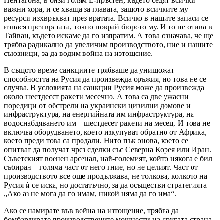
Пентагона, в онзи голям Е-пръстен, където седят всички
важни хора, и се хваща за главата, защото всичките му
ресурси изхвръкват през вратата. Всичко в нашите запаси се
изнася през вратата, точно покрай бюрото му. И то не отива в
Тайван, където искаме да го изпратим. А това означава, че ще
трябва радикално да увеличим производството, ние и нашите
съюзници, за да водим война на изтощение.
В същото време санкциите трябваше да унищожат
способността на Русия да произвежда оръжия, но това не се
случва. В условията на санкции Русия може да произвежда
около шестдесет ракети месечно. А това са две ужасни
поредици от обстрели на украински цивилни домове и
инфраструктура, на енергийната им инфраструктура, на
водоснабдяването им – шестдесет ракети на месец. И това не
включва оборудването, което изкупуват обратно от Африка,
което преди това са продали. Нито пък онова, което се
опитват да получат чрез сделки със Северна Корея или Иран.
Съветският военен арсенал, най-големият, който някога е бил
събиран – голяма част от него гние, но не целият. Част от
производството все още продължава, не толкова, колкото на
Русия ѝ се иска, но достатъчно, за да осъществи стратегията
„Ако аз не мога да го имам, никой няма да го има“.
Ако се намирате във война на изтощение, трябва да
бомбардирате производствените мощности на другата страна.