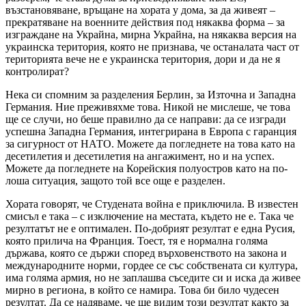
възстановяване, връщане на хората у дома, за да живеят –
прекратяване на военните действия под някаква форма – за
изграждане на Украйна, мирна Украйна, на някаква версия на
украинска територия, която не признава, че останалата част от
територията вече не е украинска територия, дори и да не я
контролират?
Нека си спомним за разделения Берлин, за Източна и Западна
Германия. Ние преживяхме това. Никой не мислеше, че това
ще се случи, но беше правилно да се направи: да се изгради
успешна Западна Германия, интегрирана в Европа с гаранция
за сигурност от НАТО. Можете да погледнете на това като на
десетилетия и десетилетия на ангажимент, но и на успех.
Можете да погледнете на Корейския полуостров като на по-
лоша ситуация, защото той все още е разделен.
Хората говорят, че Студената война е приключила. В известен
смисъл е така – с изключение на местата, където не е. Така че
резултатът не е оптимален. По-добрият резултат е една Русия,
която прилича на Франция. Тоест, тя е нормална голяма
държава, която се държи според върховенството на закона и
международните норми, гордее се със собствената си култура,
има голяма армия, но не заплашва съседите си и иска да живее
мирно в региона, в който се намира. Това би било чудесен
резултат. Да се надяваме, че ще видим този резултат както за