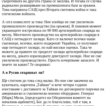
съпротивата на другата страна се засилва. И тогава се случва
радикално разширяване на промишлената база за оръжия.
Това направиха САЩ през Втората световна война и така
спечелихме войната.
А сега помислете за това: Ние изобщо не сме увеличили
промишленото производство [на оръжия]. В пиковия момент
украинците изстрелваха по 90 000 артилерийски снаряда на
месец. Месечното производство на артилерийски снаряди в
САЩ е петнадесет хиляди. Като се включат всички наши
съюзници, всички, които подкрепят Украйна, се получават
още петнадесет хиляди, по най-високи оценки. Така че
можете да правите по тридесет хиляди артилерийски снаряди
на месец, докато изразходвате деветдесет хиляди. Ние не сме
увеличили производството. Просто изчерпваме запасите. И
знаете ли какво? Те свършват.
А в Русия свършват ли?
Ще стигнем до това след малко. Но ние сме закачени на
кукичката, наречена „Тайван“ и вече четири години
изоставаме с доставките за Тайван по договорните поръчки на
американско и съюзническо военно оборудване. Генерал
[Марк] Мили, [председател на Обединения комитет на
началник-щабовете], Бог да го благослови, той е там, в