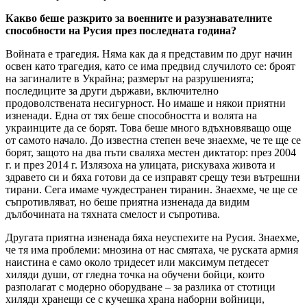
Какво беше разкрито за военните и разузнавателните
способности на Русия през последната година?
Войната е трагедия. Няма как да я представим по друг начин
освен като трагедия, като се има предвид случилото се: броят
на загиналите в Украйна; размерът на разрушенията;
последиците за други държави, включително
продоволствената несигурност. Но имаше и някои приятни
изненади. Една от тях беше способността и волята на
украинците да се борят. Това беше много вдъхновяващо още
от самото начало. До известна степен вече знаехме, че те ще се
борят, защото на два пъти сваляха местен диктатор: през 2004
г. и през 2014 г. Излязоха на улицата, рискуваха живота и
здравето си и бяха готови да се изправят срещу тези вътрешни
тирани. Сега имаме чуждестранен тиранин. Знаехме, че ще се
съпротивляват, но беше приятна изненада да видим
дълбочината на тяхната смелост и съпротива.
Другата приятна изненада бяха неуспехите на Русия. Знаехме,
че тя има проблеми: мнозина от нас смятаха, че руската армия
наистина е само около тридесет или максимум петдесет
хиляди души, от гледна точка на обучени бойци, които
разполагат с модерно оборудване – за разлика от стотици
хиляди хранещи се с кучешка храна наборни войници,