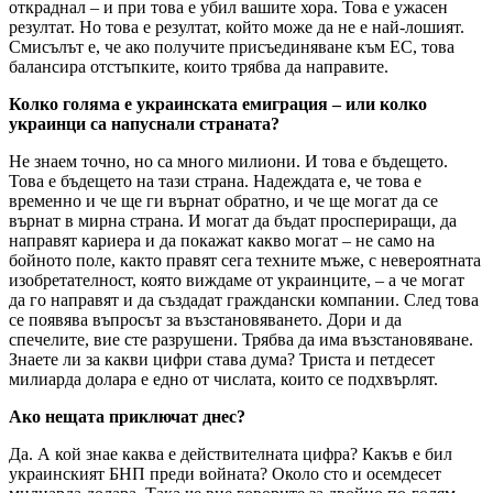
откраднал – и при това е убил вашите хора. Това е ужасен
резултат. Но това е резултат, който може да не е най-лошият.
Смисълът е, че ако получите присъединяване към ЕС, това
балансира отстъпките, които трябва да направите.
Колко голяма е украинската емиграция – или колко
украинци са напуснали страната?
Не знаем точно, но са много милиони. И това е бъдещето.
Това е бъдещето на тази страна. Надеждата е, че това е
временно и че ще ги върнат обратно, и че ще могат да се
върнат в мирна страна. И могат да бъдат проспериращи, да
направят кариера и да покажат какво могат – не само на
бойното поле, както правят сега техните мъже, с невероятната
изобретателност, която виждаме от украинците, – а че могат
да го направят и да създадат граждански компании. След това
се появява въпросът за възстановяването. Дори и да
спечелите, вие сте разрушени. Трябва да има възстановяване.
Знаете ли за какви цифри става дума? Триста и петдесет
милиарда долара е едно от числата, които се подхвърлят.
Ако нещата приключат днес?
Да. А кой знае каква е действителната цифра? Какъв е бил
украинският БНП преди войната? Около сто и осемдесет