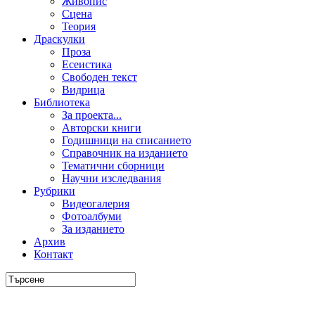
Живопис
Сцена
Теория
Драскулки
Проза
Есеистика
Свободен текст
Видрица
Библиотека
За проекта...
Авторски книги
Годишници на списанието
Справочник на изданието
Тематични сборници
Научни изследвания
Рубрики
Видеогалерия
Фотоалбуми
За изданието
Архив
Контакт