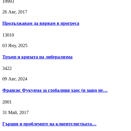
19993
26 Авг, 2017
Продължавам да вярвам в прогреса
13010
03 Яну, 2025
Тръмп и кризата на либерализма
3422
09 Авг, 2024
Франсис Фукуяма за глобалния хаос (и защо не…
2001
31 Май, 2017
Гърция и проблемите на клиентелистката…