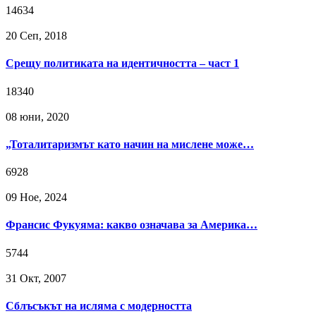
14634
20 Сeп, 2018
Срещу политиката на идентичността – част 1
18340
08 юни, 2020
„Тоталитаризмът като начин на мислене може…
6928
09 Ное, 2024
Франсис Фукуяма: какво означава за Америка…
5744
31 Окт, 2007
Сблъсъкът на исляма с модерността