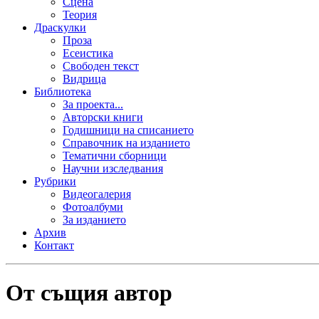
Сцена
Теория
Драскулки
Проза
Есеистика
Свободен текст
Видрица
Библиотека
За проекта...
Авторски книги
Годишници на списанието
Справочник на изданието
Тематични сборници
Научни изследвания
Рубрики
Видеогалерия
Фотоалбуми
За изданието
Архив
Контакт
От същия автор