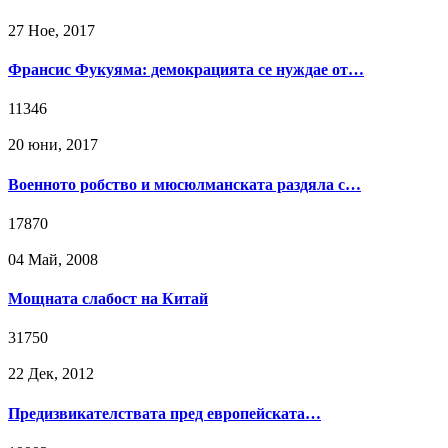
27 Ное, 2017
Франсис Фукуяма: демокрацията се нуждае от…
11346
20 юни, 2017
Военното робство и мюсюлманската раздяла с…
17870
04 Май, 2008
Мощната слабост на Китай
31750
22 Дек, 2012
Предизвикателствата пред европейската…