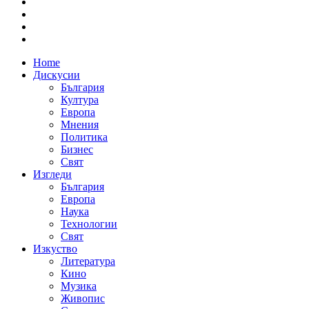
Home
Дискусии
България
Култура
Европа
Мнения
Политика
Бизнес
Свят
Изгледи
България
Европа
Наука
Технологии
Свят
Изкуство
Литература
Кино
Музика
Живопис