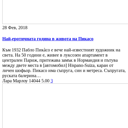
28 Фев, 2018
Най-еротичната година в живота на Пикасо
Към 1932 Пабло Пикàсо е вече най-известният художник на
света. На 50 години е, живее в луксозен апартамент в
централен Париж, притежава замък в Нормандия и пътува
между двете места в [автомобил] Hispano-Suiza, каран от
личен шофьор. Пикасо има съпруга, син и метреса. Съпругата,
руската балерина…
Лара Марлоу
14044
5.00
3