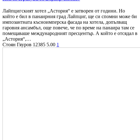
Лайпцигският хотел „Астория“ е затворен от години. Но
който е бил в панаирния град Лайпциг, ще си спомни може би
импозантната късноимперска фасада на хотела, допълващ
гаровия ансамбъл, още повече, че по време на панаира там се
помещаваше международният пресцентър. А който е отсядал в
„Астория“,…
Стоян Гяуров
12385
5.00
1