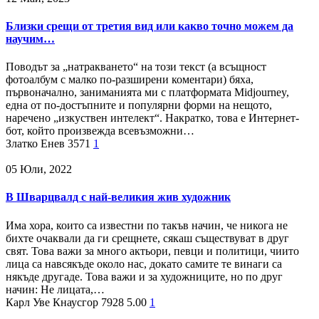
Близки срещи от третия вид или какво точно можем да
научим…
Поводът за „натракването“ на този текст (а всъщност
фотоалбум с малко по-разширени коментари) бяха,
първоначално, заниманията ми с платформата Midjourney,
една от по-достъпните и популярни форми на нещото,
наречено „изкуствен интелект“. Накратко, това е Интернет-
бот, който произвежда всевъзможни…
Златко Енев
3571
1
05 Юли, 2022
В Шварцвалд с най-великия жив художник
Има хора, които са известни по такъв начин, че никога не
бихте очаквали да ги срещнете, сякаш съществуват в друг
свят. Това важи за много актьори, певци и политици, чиито
лица са навсякъде около нас, докато самите те винаги са
някъде другаде. Това важи и за художниците, но по друг
начин: Не лицата,…
Карл Уве Кнаусгор
7928
5.00
1