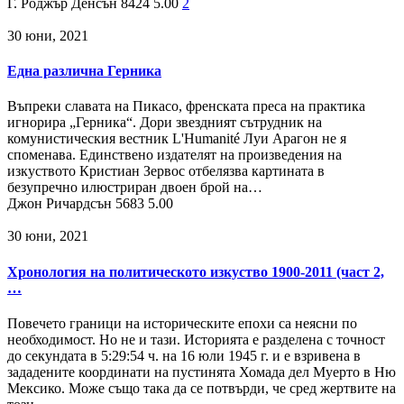
Г. Роджър Денсън
8424
5.00
2
30 юни, 2021
Една различна Герника
Въпреки славата на Пикасо, френската преса на практика
игнорира „Герника“. Дори звездният сътрудник на
комунистическия вестник L'Humanité Луи Арагон не я
споменава. Единствено издателят на произведения на
изкуството Кристиан Зервос отбелязва картината в
безупречно илюстриран двоен брой на…
Джон Ричардсън
5683
5.00
30 юни, 2021
Хронология на политическото изкуство 1900-2011 (част 2,
…
Повечето граници на историческите епохи са неясни по
необходимост. Но не и тази. Историята е разделена с точност
до секундата в 5:29:54 ч. на 16 юли 1945 г. и е взривена в
зададените координати на пустинята Хомада дел Муерто в Ню
Мексико. Може също така да се потвърди, че сред жертвите на