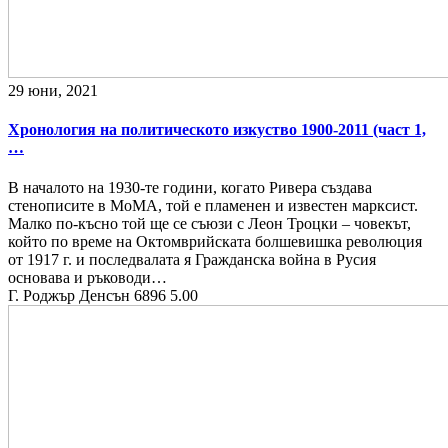
29 юни, 2021
Хронология на политическото изкуство 1900-2011 (част 1,
…
В началото на 1930-те години, когато Ривера създава
стенописите в МоМА, той е пламенен и известен марксист.
Малко по-късно той ще се съюзи с Леон Троцки – човекът,
който по време на Октомврийската болшевишка революция
от 1917 г. и последвалата я Гражданска война в Русия
основава и ръководи…
Г. Роджър Денсън
6896
5.00