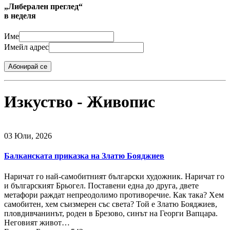
„Либерален преглед“
в неделя
Име
Имейл адрес
Абонирай се
Изкуство - Живопис
03 Юли, 2026
Балканската приказка на Златю Бояджиев
Наричат го най-самобитният български художник. Наричат го
и българският Брьогел. Поставени една до друга, двете
метафори раждат непреодолимо противоречие. Как така? Хем
самобитен, хем съизмерен със света? Той е Златю Бояджиев,
пловдивчанинът, роден в Брезово, синът на Георги Вапцара.
Неговият живот…