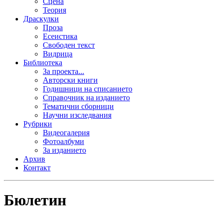
Сцена
Теория
Драскулки
Проза
Есеистика
Свободен текст
Видрица
Библиотека
За проекта...
Авторски книги
Годишници на списанието
Справочник на изданието
Тематични сборници
Научни изследвания
Рубрики
Видеогалерия
Фотоалбуми
За изданието
Архив
Контакт
Бюлетин