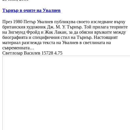
Търнър в очите на Увалиев
През 1980 Петър Увалиев публикува своето изследване върху
британския художник Дж. М. У. Търнър. Той прилага теориите
на Зигмунд Фройд и Жак Лакан, за да обясни връзките между
биографията и специфичния стил на Търнър. Настоящият
материал разглежда текста на Увалиев в светлината на
съвременната…
Светлозар Василев
15728
4.75