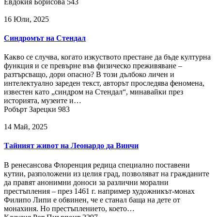
Евдокия Борисова
543
16 Юли, 2025
Синдромът на Стендал
Какво се случва, когато изкуството престане да бъде културна
функция и се превърне във физическо преживяване –
разтърсващо, дори опасно? В този дълбоко личен и
интелектуално зареден текст, авторът проследява феномена,
известен като „синдром на Стендал“, минавайки през
историята, музеите и…
Робърт Зарецки
983
14 Май, 2025
Тайният живот на Леонардо да Винчи
В ренесансова Флоренция редица специално поставени
кутии, разположени из целия град, позволяват на гражданите
да правят анонимни доноси за различни морални
престъпления – през 1461 г. например художникът-монах
Филипо Липи е обвинен, че е станал баща на дете от
монахиня. Но престъплението, което…