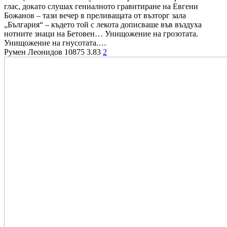
глас, докато слушах гениалното гравитиране на Евгени
Божанов – тази вечер в преливащата от възторг зала
„България“ – където той с лекота дописваше във въздуха
нотните знаци на Бетовен… Унищожение на грозотата.
Унищожение на гнусотата.…
Румен Леонидов
10875
3.83
2