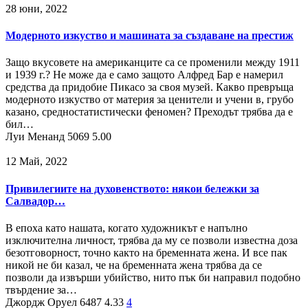
28 юни, 2022
Модерното изкуство и машината за създаване на престиж
Защо вкусовете на американците са се променили между 1911
и 1939 г.? Не може да е само защото Алфред Бар е намерил
средства да придобие Пикасо за своя музей. Какво превръща
модерното изкуство от материя за ценители и учени в, грубо
казано, средностатистически феномен? Преходът трябва да е
бил…
Луи Менанд
5069
5.00
12 Май, 2022
Привилегиите на духовенството: някои бележки за
Салвадор…
В епоха като нашата, когато художникът е напълно
изключителна личност, трябва да му се позволи известна доза
безотговорност, точно както на бременната жена. И все пак
никой не би казал, че на бременната жена трябва да се
позволи да извърши убийство, нито пък би направил подобно
твърдение за…
Джордж Оруел
6487
4.33
4