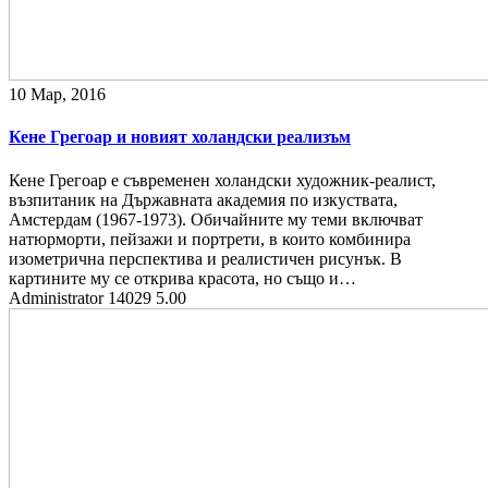
10 Мар, 2016
Кене Грегоар и новият холандски реализъм
Кене Грегоар е съвременен холандски художник-реалист,
възпитаник на Държавната академия по изкуствата,
Амстердам (1967-1973). Обичайните му теми включват
натюрморти, пейзажи и портрети, в които комбинира
изометрична перспектива и реалистичен рисунък. В
картините му се открива красота, но също и…
Administrator
14029
5.00