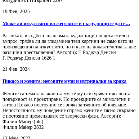
Клаудия Рот Пиърпонт
2297
19 Фев, 2025
Може ли изкуството на жертвите и сътрудниците да се…
Разликата в съдбите на двамата художници повдига етичен
въпрос: трябва ли да гледаме на тези картини не само като на
произведения на изкуството, но и като на доказателства за две
различни престъпления? Автор(и): Г. Роджър Денсън
Г. Роджър Денсън
1626
1
21 Фев, 2024
Пикасо и жените: неговите музи и изтривалки за крака
Жените са темата на живота му; те му осигуряват идеалната
повърхност за проектиране. Но проекциите са мимолетни и
затова Пикасо постоянно се грижи за тяхното обновяване.
Непостоянното му поведение спрямо жените е тясно свързано
с постоянно променящите се творчески фази. Автор(и):
Филип Майер (phi)
Филип Майер
2632
12 Май, 2023