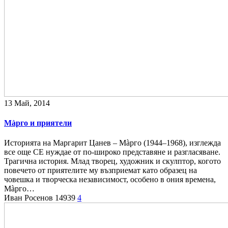
13 Май, 2014
Мàрго и приятели
Историята на Маргарит Цанев – Мàрго (1944–1968), изглежда
все още СЕ нуждае от по-широко представяне и разгласяване.
Трагична история. Млад творец, художник и скулптор, когото
повечето от приятелите му възприемат като образец на
човешка и творческа независимост, особено в ония времена,
Мàрго…
Иван Росенов
14939
4