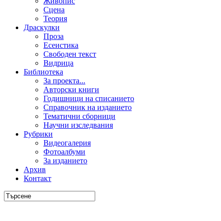
Живопис
Сцена
Теория
Драскулки
Проза
Есеистика
Свободен текст
Видрица
Библиотека
За проекта...
Авторски книги
Годишници на списанието
Справочник на изданието
Тематични сборници
Научни изследвания
Рубрики
Видеогалерия
Фотоалбуми
За изданието
Архив
Контакт