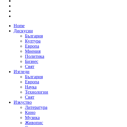
Home
Дискусии
България
Култура
Европа
Мнения
Политика
Бизнес
Свят
Изгледи
България
Европа
Наука
Технологии
Свят
Изкуство
Литература
Кино
Музика
Живопис