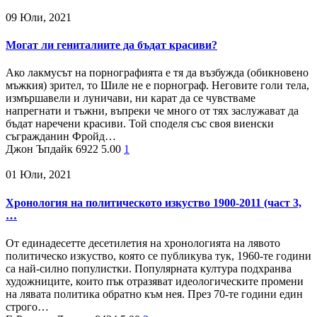
09 Юли, 2021
Могат ли гениталиите да бъдат красиви?
Ако лакмусът на порнографията е тя да възбужда (обикновено
мъжкия) зрител, то Шиле не е порнограф. Неговите голи тела,
измършавели и луничави, ни карат да се чувстваме
напрегнати и тъжни, въпреки че много от тях заслужават да
бъдат наречени красиви. Той споделя със своя виенски
съгражданин Фройд…
Джон Ъпдайк
6922
5.00
1
01 Юли, 2021
Хронология на политическото изкуство 1900-2011 (част 3,
…
От единадесетте десетилетия на хронологията на лявото
политическо изкуство, която се публикува тук, 1960-те години
са най-силно популистки. Популярната култура подхранва
художниците, които пък отразяват идеологическите промени
на лявата политика обратно към нея. През 70-те години един
строго…