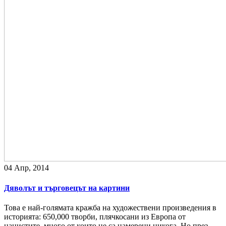
04 Апр, 2014
Дяволът и търговецът на картини
Това е най-голямата кражба на художествени произведения в
историята: 650,000 творби, плячкосани из Европа от
нацистите, много от които не са намерени никога. Но през