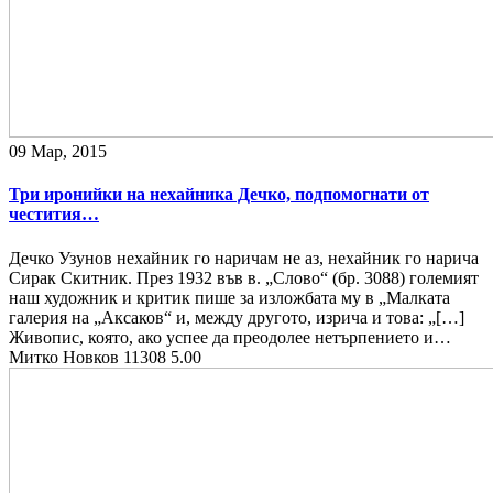
09 Мар, 2015
Три иронийки на нехайника Дечко, подпомогнати от
честития…
Дечко Узунов нехайник го наричам не аз, нехайник го нарича
Сирак Скитник. През 1932 във в. „Слово“ (бр. 3088) големият
наш художник и критик пише за изложбата му в „Малката
галерия на „Аксаков“ и, между другото, изрича и това: „[…]
Живопис, която, ако успее да преодолее нетърпението и…
Митко Новков
11308
5.00