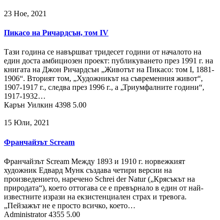
23 Ное, 2021
Пикасо на Ричардсън, том IV
Тази година се навършват тридесет години от началото на
един доста амбициозен проект: публикуването през 1991 г. на
книгата на Джон Ричардсън „Животът на Пикасо: том I, 1881-
1906“. Вторият том, „Художникът на съвременния живот“,
1907-1917 г., следва през 1996 г., а „Триумфалните години“,
1917-1932…
Карън Уилкин
4398
5.00
15 Юли, 2021
Франчайзът Scream
Франчайзът Scream Между 1893 и 1910 г. норвежкият
художник Едвард Мунк създава четири версии на
произведението, наречено Schrei der Natur („Крясъкът на
природата“), което оттогава се е превърнало в един от най-
известните изрази на екзистенциален страх и тревога.
„Пейзажът не е просто всичко, което…
Administrator
4355
5.00