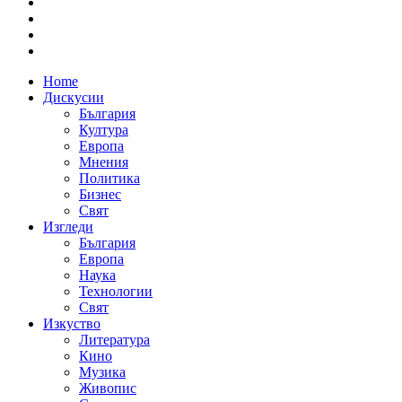
Home
Дискусии
България
Култура
Европа
Мнения
Политика
Бизнес
Свят
Изгледи
България
Европа
Наука
Технологии
Свят
Изкуство
Литература
Кино
Музика
Живопис