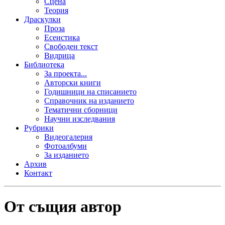
Сцена
Теория
Драскулки
Проза
Есеистика
Свободен текст
Видрица
Библиотека
За проекта...
Авторски книги
Годишници на списанието
Справочник на изданието
Тематични сборници
Научни изследвания
Рубрики
Видеогалерия
Фотоалбуми
За изданието
Архив
Контакт
От същия автор