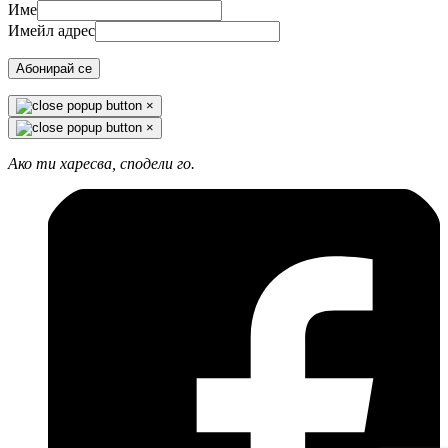
Име
Имейл адрес
Абонирай се
×
×
Ако ти харесва, сподели го.