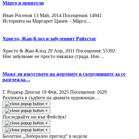
Мàрго и приятели
Иван Росенов
13 Май, 2014
Посещения: 14941
Историята на Маргарит Цанев – Мàрго…
Христо, Жан-Клод и забуленият Райхстаг
Христо & Жан-Клод
29 Апр, 2011
Посещения: 55392
Ние забулваме не просто някаква сграда. Ние…
Може ли изкуството на жертвите и сътрудниците да се
разглежда…
Г. Роджър Денсън
19 Фев, 2025
Посещения: 1629
Разликата в съдбите на двамата художници…
×
×
Последвайте ни във Фейсбук!
×
×
Бюлетин „Либерален преглед“ в неделя