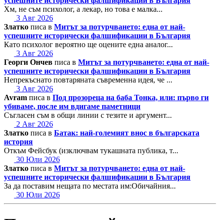
успешните исторически фалшификации в България
Хм, не съм психолог, а лекар, но това е малка...
3 Авг 2026
Златко
писа в
Митът за потурчването: една от най-
успешните исторически фалшификации в България
Като психолог вероятно ще оцените една аналог...
3 Авг 2026
Георги Ончев
писа в
Митът за потурчването: една от най-
успешните исторически фалшификации в България
Непрекъснато повтаряната съвременна идея, че ...
3 Авг 2026
Avram
писа в
Под прозореца на баба Тонка, или: първо ги
убиваме, после им вдигаме паметници
Съгласен съм в общи линии с тезите и аргумент...
2 Авг 2026
Златко
писа в
Батак: най-големият внос в българската
история
Откъм Фейсбук (изключвам тукашната публика, т...
30 Юли 2026
Златко
писа в
Митът за потурчването: една от най-
успешните исторически фалшификации в България
За да поставим нещата по местата им:Обичайния...
30 Юли 2026