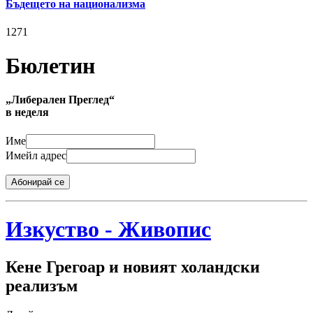
Бъдещето на национализма
1271
Бюлетин
„Либерален Преглед“
в неделя
Име
Имейл адрес
Абонирай се
Изкуство - Живопис
Кене Грегоар и новият холандски
реализъм