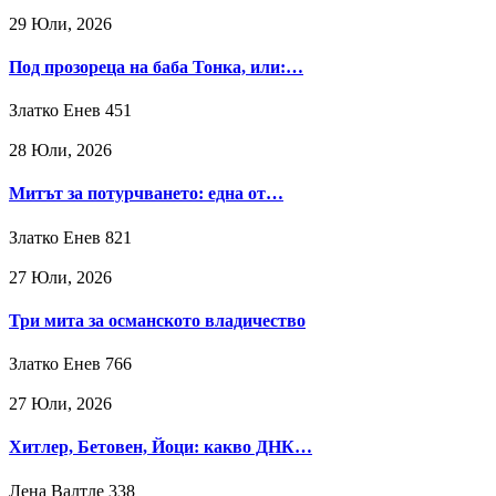
29 Юли, 2026
Под прозореца на баба Тонка, или:…
Златко Енев
451
28 Юли, 2026
Митът за потурчването: една от…
Златко Енев
821
27 Юли, 2026
Три мита за османското владичество
Златко Енев
766
27 Юли, 2026
Хитлер, Бетовен, Йоци: какво ДНК…
Лена Валтле
338