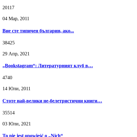
20117
04 Мар, 2011
Вие сте типичен българин, ако...
38425
29 Апр, 2021
„Bookstagram“: Литературният клуб в…
4740
14 Юли, 2011
Стоте най-велики не-белетристични книги…
35514
03 Юли, 2021
To nie jest opowieść o „Nich“