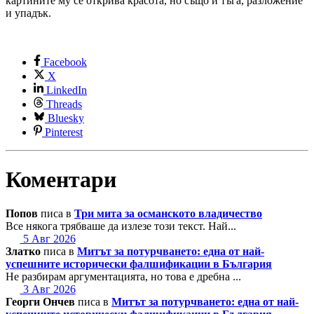
картините му се открива красота, но също и тъга, разложение
и упадък.
Facebook
X
LinkedIn
Threads
Bluesky
Pinterest
Коментари
Попов
писа в
Три мита за османското владичество
Все някога трябваше да излезе този текст. Най...
5 Авг 2026
Златко
писа в
Митът за потурчването: една от най-
успешните исторически фалшификации в България
Не разбирам аргументацията, но това е дребна ...
3 Авг 2026
Георги Ончев
писа в
Митът за потурчването: една от най-