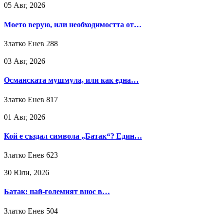
05 Авг, 2026
Моето верую, или необходимостта от…
Златко Енев
288
03 Авг, 2026
Османската мушмула, или как една…
Златко Енев
817
01 Авг, 2026
Кой е създал символа „Батак“? Един…
Златко Енев
623
30 Юли, 2026
Батак: най-големият внос в…
Златко Енев
504