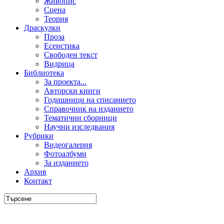
Живопис
Сцена
Теория
Драскулки
Проза
Есеистика
Свободен текст
Видрица
Библиотека
За проекта...
Авторски книги
Годишници на списанието
Справочник на изданието
Тематични сборници
Научни изследвания
Рубрики
Видеогалерия
Фотоалбуми
За изданието
Архив
Контакт