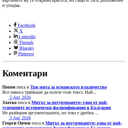
картините му се открива красота, но също и тъга, разложение
и упадък.
Facebook
X
LinkedIn
Threads
Bluesky
Pinterest
Коментари
Попов
писа в
Три мита за османското владичество
Все някога трябваше да излезе този текст. Най...
5 Авг 2026
Златко
писа в
Митът за потурчването: една от най-
успешните исторически фалшификации в България
Не разбирам аргументацията, но това е дребна ...
3 Авг 2026
Георги Ончев
писа в
Митът за потурчването: една от най-