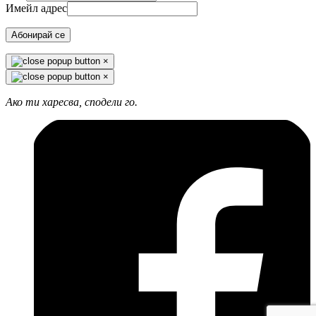
Имейл адрес
Абонирай се
×
×
Ако ти харесва, сподели го.