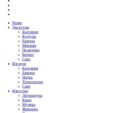
Home
Дискусии
България
Култура
Европа
Мнения
Политика
Бизнес
Свят
Изгледи
България
Европа
Наука
Технологии
Свят
Изкуство
Литература
Кино
Музика
Живопис