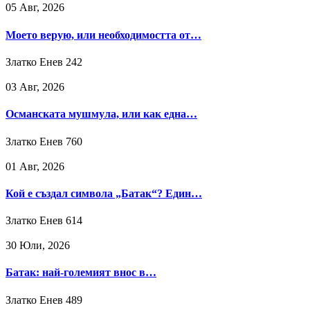
05 Авг, 2026
Моето верую, или необходимостта от…
Златко Енев
242
03 Авг, 2026
Османската мушмула, или как една…
Златко Енев
760
01 Авг, 2026
Кой е създал символа „Батак“? Един…
Златко Енев
614
30 Юли, 2026
Батак: най-големият внос в…
Златко Енев
489