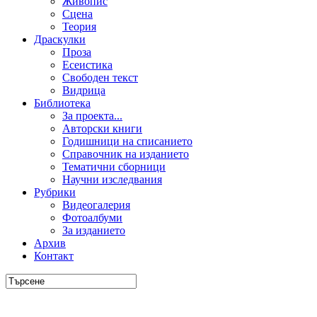
Живопис
Сцена
Теория
Драскулки
Проза
Есеистика
Свободен текст
Видрица
Библиотека
За проекта...
Авторски книги
Годишници на списанието
Справочник на изданието
Тематични сборници
Научни изследвания
Рубрики
Видеогалерия
Фотоалбуми
За изданието
Архив
Контакт