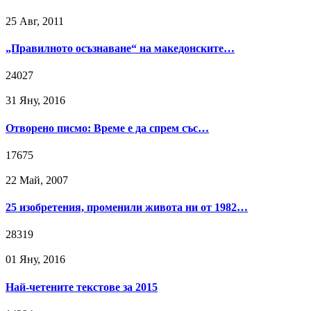
25 Авг, 2011
„Правилното осъзнаване“ на македонските…
24027
31 Яну, 2016
Отворено писмо: Време е да спрем със…
17675
22 Май, 2007
25 изобретения, променили живота ни от 1982…
28319
01 Яну, 2016
Най-четените текстове за 2015