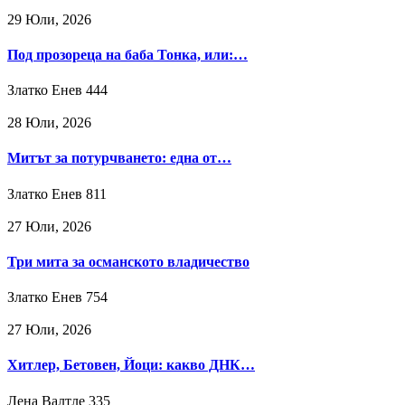
29 Юли, 2026
Под прозореца на баба Тонка, или:…
Златко Енев
444
28 Юли, 2026
Митът за потурчването: една от…
Златко Енев
811
27 Юли, 2026
Три мита за османското владичество
Златко Енев
754
27 Юли, 2026
Хитлер, Бетовен, Йоци: какво ДНК…
Лена Валтле
335