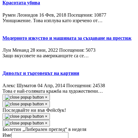
Красотата убива
Румен Леонидов
16 Фев, 2018
Посещения: 10877
Унищожение. Това изплува като изречено от…
Модерното изкуство и машината за създаване на престиж
Луи Менанд
28 юни, 2022
Посещения: 5073
Защо вкусовете на американците са се…
Дяволът и търговецът на картини
Алекс Шуматов
04 Апр, 2014
Посещения: 24538
Това е най-голямата кражба на художествени…
×
×
Последвайте ни във Фейсбук!
×
×
Бюлетин „Либерален преглед“ в неделя
Име