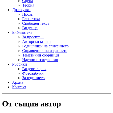
Сцена
Теория
Драскулки
Проза
Есеистика
Свободен текст
Видрица
Библиотека
За проекта...
Авторски книги
Годишници на списанието
Справочник на изданието
Тематични сборници
Научни изследвания
Рубрики
Видеогалерия
Фотоалбуми
За изданието
Архив
Контакт
От същия автор