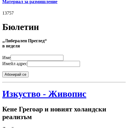
Материал за размишление
13757
Бюлетин
„Либерален Преглед“
в неделя
Име
Имейл адрес
Абонирай се
Изкуство - Живопис
Кене Грегоар и новият холандски
реализъм