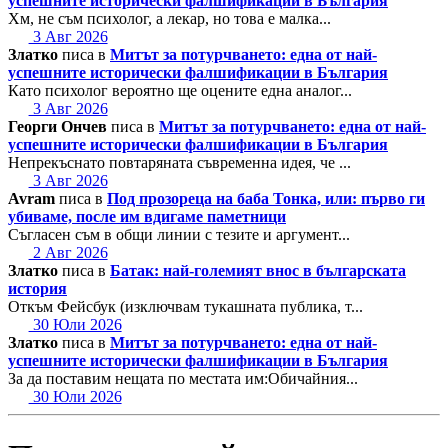
успешните исторически фалшификации в България
Хм, не съм психолог, а лекар, но това е малка...
3 Авг 2026
Златко
писа в
Митът за потурчването: една от най-
успешните исторически фалшификации в България
Като психолог вероятно ще оцените една аналог...
3 Авг 2026
Георги Ончев
писа в
Митът за потурчването: една от най-
успешните исторически фалшификации в България
Непрекъснато повтаряната съвременна идея, че ...
3 Авг 2026
Avram
писа в
Под прозореца на баба Тонка, или: първо ги
убиваме, после им вдигаме паметници
Съгласен съм в общи линии с тезите и аргумент...
2 Авг 2026
Златко
писа в
Батак: най-големият внос в българската
история
Откъм Фейсбук (изключвам тукашната публика, т...
30 Юли 2026
Златко
писа в
Митът за потурчването: една от най-
успешните исторически фалшификации в България
За да поставим нещата по местата им:Обичайния...
30 Юли 2026