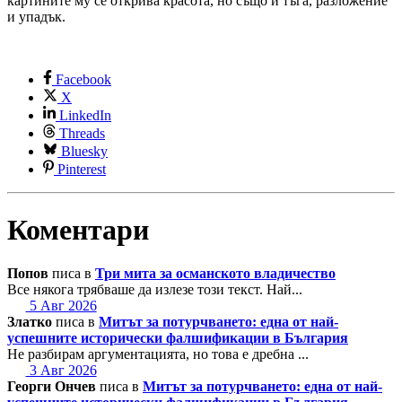
картините му се открива красота, но също и тъга, разложение
и упадък.
Facebook
X
LinkedIn
Threads
Bluesky
Pinterest
Коментари
Попов
писа в
Три мита за османското владичество
Все някога трябваше да излезе този текст. Най...
5 Авг 2026
Златко
писа в
Митът за потурчването: една от най-
успешните исторически фалшификации в България
Не разбирам аргументацията, но това е дребна ...
3 Авг 2026
Георги Ончев
писа в
Митът за потурчването: една от най-