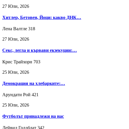
27 Юли, 2026
Хитлер, Бетовен, Йоци: какво ДНК…
Лена Валтле
318
27 Юли, 2026
Секс, легла и кървави екзекуции:…
Крис Трайхорн
703
25 Юли, 2026
Демокрация на хлебарките:…
Арундати Рой
421
25 Юли, 2026
Футболът принадлежи на нас
Дейвид Голдблат
342