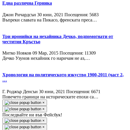
Една различна Герника
Джон Ричардсън
30 юни, 2021
Посещения: 5683
Въпреки славата на Пикасо, френската преса…
Три иронийки на нехайника Дечко, подпомогнати от
честития Кръстьо
Митко Новков
09 Мар, 2015
Посещения: 11309
Дечко Узунов нехайник го наричам не аз,…
Хронология на политическото изкуство 1900-2011 (част 2,
…
Г. Роджър Денсън
30 юни, 2021
Посещения: 6671
Повечето граници на историческите епохи са…
×
×
Последвайте ни във Фейсбук!
×
×