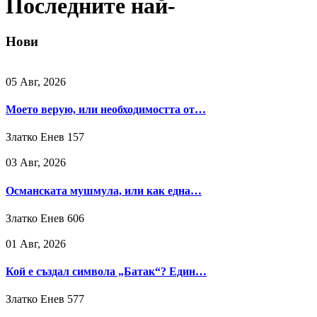
Последните най-
Нови
05 Авг, 2026
Моето верую, или необходимостта от…
Златко Енев
157
03 Авг, 2026
Османската мушмула, или как една…
Златко Енев
606
01 Авг, 2026
Кой е създал символа „Батак“? Един…
Златко Енев
577