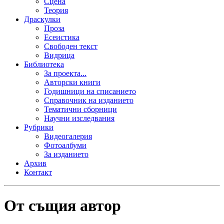
Сцена
Теория
Драскулки
Проза
Есеистика
Свободен текст
Видрица
Библиотека
За проекта...
Авторски книги
Годишници на списанието
Справочник на изданието
Тематични сборници
Научни изследвания
Рубрики
Видеогалерия
Фотоалбуми
За изданието
Архив
Контакт
От същия автор