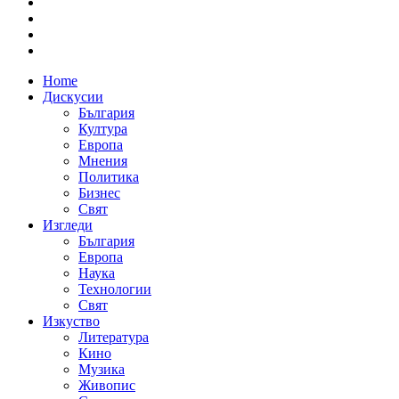
Home
Дискусии
България
Култура
Европа
Мнения
Политика
Бизнес
Свят
Изгледи
България
Европа
Наука
Технологии
Свят
Изкуство
Литература
Кино
Музика
Живопис