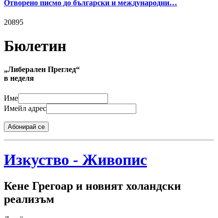
Отворено писмо до български и международни…
20895
Бюлетин
„Либерален Преглед“
в неделя
Име
Имейл адрес
Абонирай се
Изкуство - Живопис
Кене Грегоар и новият холандски
реализъм