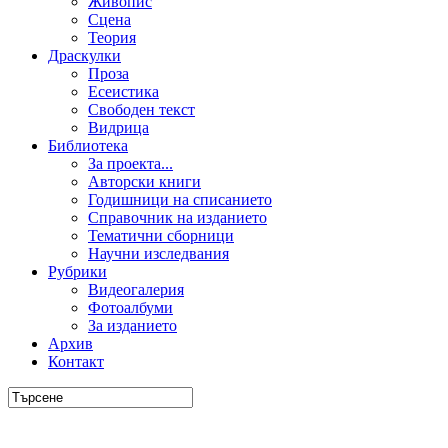
Живопис
Сцена
Теория
Драскулки
Проза
Есеистика
Свободен текст
Видрица
Библиотека
За проекта...
Авторски книги
Годишници на списанието
Справочник на изданието
Тематични сборници
Научни изследвания
Рубрики
Видеогалерия
Фотоалбуми
За изданието
Архив
Контакт