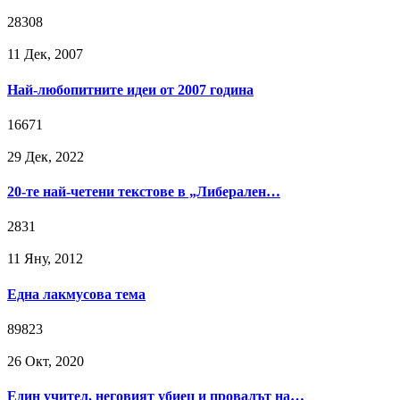
28308
11 Дек, 2007
Най-любопитните идеи от 2007 година
16671
29 Дек, 2022
20-те най-четени текстове в „Либерален…
2831
11 Яну, 2012
Една лакмусова тема
89823
26 Окт, 2020
Един учител, неговият убиец и провалът на…