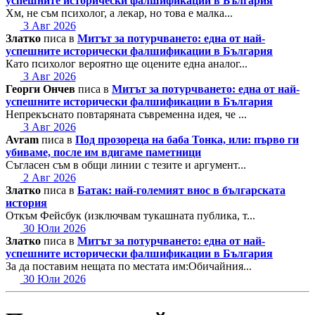
успешните исторически фалшификации в България
Хм, не съм психолог, а лекар, но това е малка...
3 Авг 2026
Златко
писа в
Митът за потурчването: една от най-
успешните исторически фалшификации в България
Като психолог вероятно ще оцените една аналог...
3 Авг 2026
Георги Ончев
писа в
Митът за потурчването: една от най-
успешните исторически фалшификации в България
Непрекъснато повтаряната съвременна идея, че ...
3 Авг 2026
Avram
писа в
Под прозореца на баба Тонка, или: първо ги
убиваме, после им вдигаме паметници
Съгласен съм в общи линии с тезите и аргумент...
2 Авг 2026
Златко
писа в
Батак: най-големият внос в българската
история
Откъм Фейсбук (изключвам тукашната публика, т...
30 Юли 2026
Златко
писа в
Митът за потурчването: една от най-
успешните исторически фалшификации в България
За да поставим нещата по местата им:Обичайния...
30 Юли 2026