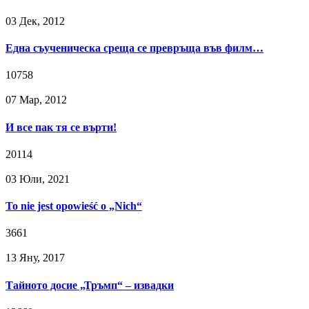
03 Дек, 2012
Една съученическа среща се превръща във филм…
10758
07 Мар, 2012
И все пак тя се върти!
20114
03 Юли, 2021
To nie jest opowieść o „Nich“
3661
13 Яну, 2017
Тайното досие „Тръмп“ – извадки