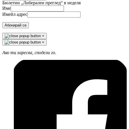
Бюлетин „Либерален преглед“ в неделя
Име
Имейл адрес
Абонирай се
×
×
Ако ти харесва, сподели го.