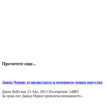
Прочетете още...
Давид Черни: хулиганството и модерното чешко изкуство
Джон Кейтлин
23 Авг, 2013
Посещения: 14883
За пръв път Давид Черни привлича вниманието…