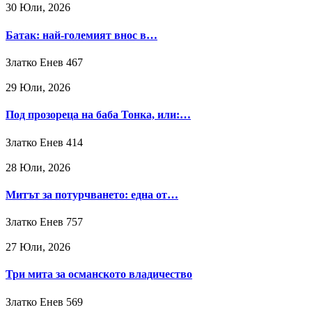
30 Юли, 2026
Батак: най-големият внос в…
Златко Енев
467
29 Юли, 2026
Под прозореца на баба Тонка, или:…
Златко Енев
414
28 Юли, 2026
Митът за потурчването: една от…
Златко Енев
757
27 Юли, 2026
Три мита за османското владичество
Златко Енев
569