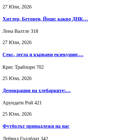
27 Юли, 2026
Хитлер, Бетовен, Йоци: какво ДНК…
Лена Валтле
318
27 Юли, 2026
Секс, легла и кървави екзекуции:…
Крис Трайхорн
702
25 Юли, 2026
Демокрация на хлебарките:…
Арундати Рой
421
25 Юли, 2026
Футболът принадлежи на нас
Дейвид Голдблат
342