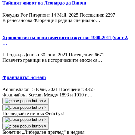
Тайният живот на Леонардо да Винчи
Клаудия Рот Пиърпонт
14 Май, 2025
Посещения: 2297
В ренесансова Флоренция редица специално…
Хронология на политическото изкуство 1900-2011 (част 2,
…
Г. Роджър Денсън
30 юни, 2021
Посещения: 6671
Повечето граници на историческите епохи са…
Франчайзът Scream
Administrator
15 Юли, 2021
Посещения: 4355
Франчайзът Scream Между 1893 и 1910 г.…
×
×
Последвайте ни във Фейсбук!
×
×
Бюлетин „Либерален преглед“ в неделя