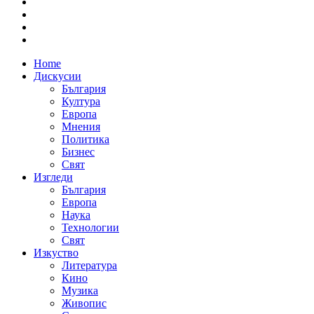
Home
Дискусии
България
Култура
Европа
Мнения
Политика
Бизнес
Свят
Изгледи
България
Европа
Наука
Технологии
Свят
Изкуство
Литература
Кино
Музика
Живопис