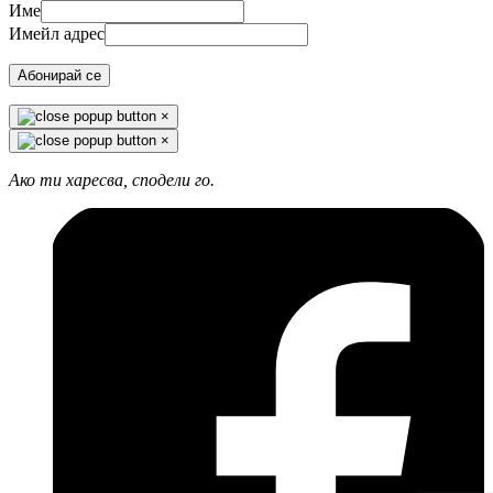
Име
Имейл адрес
Абонирай се
×
×
Ако ти харесва, сподели го.