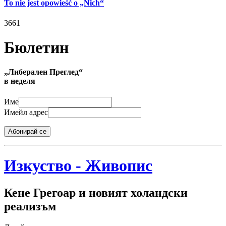
To nie jest opowieść o „Nich“
3661
Бюлетин
„Либерален Преглед“
в неделя
Име
Имейл адрес
Абонирай се
Изкуство - Живопис
Кене Грегоар и новият холандски
реализъм