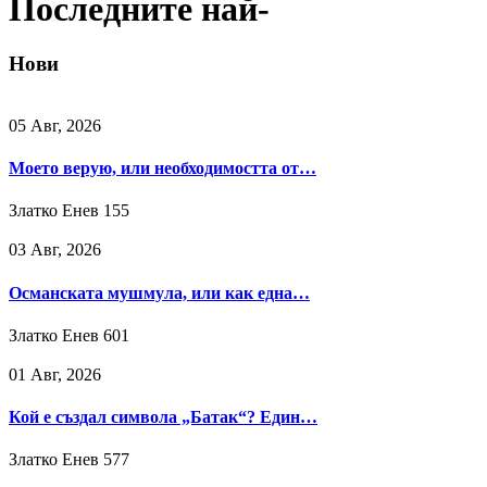
Последните най-
Нови
05 Авг, 2026
Моето верую, или необходимостта от…
Златко Енев
155
03 Авг, 2026
Османската мушмула, или как една…
Златко Енев
601
01 Авг, 2026
Кой е създал символа „Батак“? Един…
Златко Енев
577