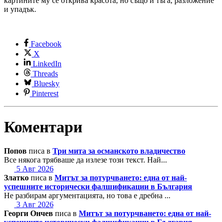
картините му се открива красота, но също и тъга, разложение
и упадък.
Facebook
X
LinkedIn
Threads
Bluesky
Pinterest
Коментари
Попов
писа в
Три мита за османското владичество
Все някога трябваше да излезе този текст. Най...
5 Авг 2026
Златко
писа в
Митът за потурчването: една от най-
успешните исторически фалшификации в България
Не разбирам аргументацията, но това е дребна ...
3 Авг 2026
Георги Ончев
писа в
Митът за потурчването: една от най-