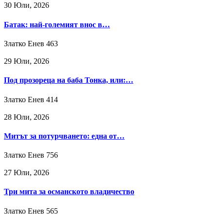
30 Юли, 2026
Батак: най-големият внос в…
Златко Енев
463
29 Юли, 2026
Под прозореца на баба Тонка, или:…
Златко Енев
414
28 Юли, 2026
Митът за потурчването: една от…
Златко Енев
756
27 Юли, 2026
Три мита за османското владичество
Златко Енев
565