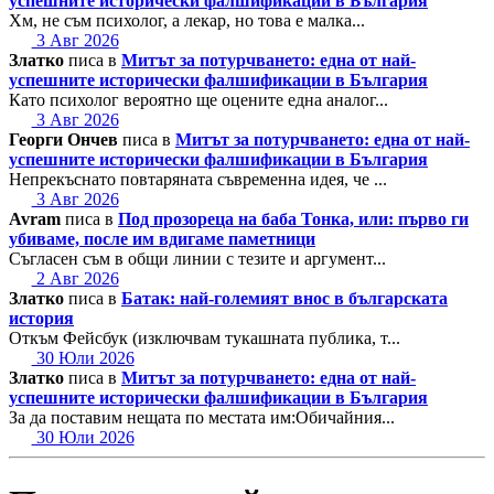
успешните исторически фалшификации в България
Хм, не съм психолог, а лекар, но това е малка...
3 Авг 2026
Златко
писа в
Митът за потурчването: една от най-
успешните исторически фалшификации в България
Като психолог вероятно ще оцените една аналог...
3 Авг 2026
Георги Ончев
писа в
Митът за потурчването: една от най-
успешните исторически фалшификации в България
Непрекъснато повтаряната съвременна идея, че ...
3 Авг 2026
Avram
писа в
Под прозореца на баба Тонка, или: първо ги
убиваме, после им вдигаме паметници
Съгласен съм в общи линии с тезите и аргумент...
2 Авг 2026
Златко
писа в
Батак: най-големият внос в българската
история
Откъм Фейсбук (изключвам тукашната публика, т...
30 Юли 2026
Златко
писа в
Митът за потурчването: една от най-
успешните исторически фалшификации в България
За да поставим нещата по местата им:Обичайния...
30 Юли 2026