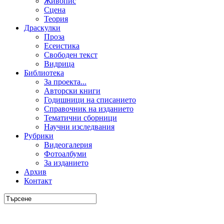
Живопис
Сцена
Теория
Драскулки
Проза
Есеистика
Свободен текст
Видрица
Библиотека
За проекта...
Авторски книги
Годишници на списанието
Справочник на изданието
Тематични сборници
Научни изследвания
Рубрики
Видеогалерия
Фотоалбуми
За изданието
Архив
Контакт