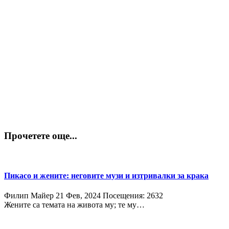
Прочетете още...
Пикасо и жените: неговите музи и изтривалки за крака
Филип Майер
21 Фев, 2024
Посещения: 2632
Жените са темата на живота му; те му…