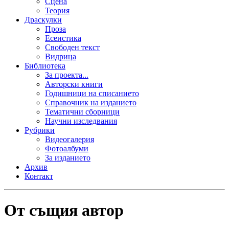
Сцена
Теория
Драскулки
Проза
Есеистика
Свободен текст
Видрица
Библиотека
За проекта...
Авторски книги
Годишници на списанието
Справочник на изданието
Тематични сборници
Научни изследвания
Рубрики
Видеогалерия
Фотоалбуми
За изданието
Архив
Контакт
От същия автор