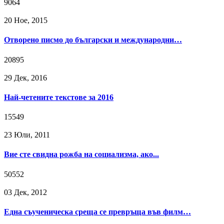
9064
20 Ное, 2015
Отворено писмо до български и международни…
20895
29 Дек, 2016
Най-четените текстове за 2016
15549
23 Юли, 2011
Вие сте свидна рожба на социализма, ако...
50552
03 Дек, 2012
Една съученическа среща се превръща във филм…