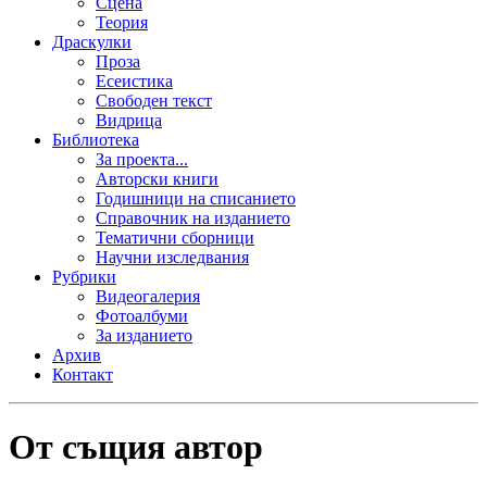
Сцена
Теория
Драскулки
Проза
Есеистика
Свободен текст
Видрица
Библиотека
За проекта...
Авторски книги
Годишници на списанието
Справочник на изданието
Тематични сборници
Научни изследвания
Рубрики
Видеогалерия
Фотоалбуми
За изданието
Архив
Контакт
От същия автор