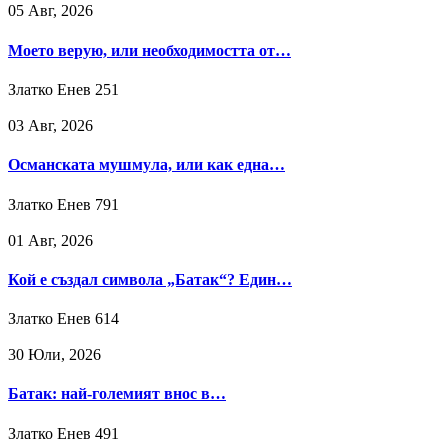
05 Авг, 2026
Моето верую, или необходимостта от…
Златко Енев
251
03 Авг, 2026
Османската мушмула, или как една…
Златко Енев
791
01 Авг, 2026
Кой е създал символа „Батак“? Един…
Златко Енев
614
30 Юли, 2026
Батак: най-големият внос в…
Златко Енев
491