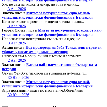
успешните исторически фалшификации в България
Хм, не съм психолог, а лекар, но това е малка...
3 Авг 2026
Златко
писа в
Митът за потурчването: една от най-
успешните исторически фалшификации в България
Като психолог вероятно ще оцените една аналог...
3 Авг 2026
Георги Ончев
писа в
Митът за потурчването: една от най-
успешните исторически фалшификации в България
Непрекъснато повтаряната съвременна идея, че ...
3 Авг 2026
Avram
писа в
Под прозореца на баба Тонка, или: първо ги
убиваме, после им вдигаме паметници
Съгласен съм в общи линии с тезите и аргумент...
2 Авг 2026
Златко
писа в
Батак: най-големият внос в българската
история
Откъм Фейсбук (изключвам тукашната публика, т...
30 Юли 2026
Златко
писа в
Митът за потурчването: една от най-
успешните исторически фалшификации в България
За да поставим нещата по местата им:Обичайния...
30 Юли 2026