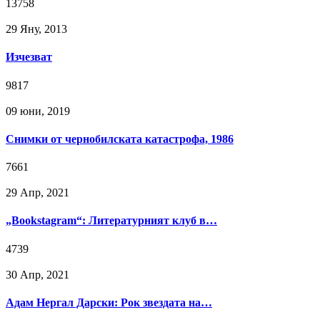
13758
29 Яну, 2013
Изчезват
9817
09 юни, 2019
Снимки от чернобилската катастрофа, 1986
7661
29 Апр, 2021
„Bookstagram“: Литературният клуб в…
4739
30 Апр, 2021
Адам Нергал Дарски: Рок звездата на…