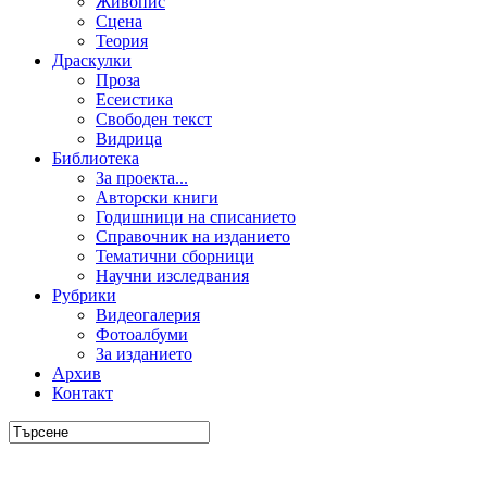
Живопис
Сцена
Теория
Драскулки
Проза
Есеистика
Свободен текст
Видрица
Библиотека
За проекта...
Авторски книги
Годишници на списанието
Справочник на изданието
Тематични сборници
Научни изследвания
Рубрики
Видеогалерия
Фотоалбуми
За изданието
Архив
Контакт