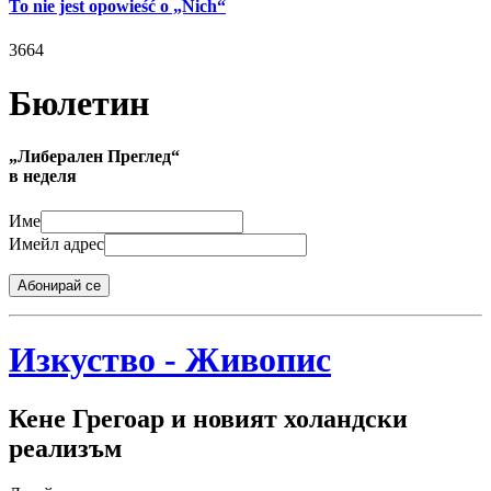
To nie jest opowieść o „Nich“
3664
Бюлетин
„Либерален Преглед“
в неделя
Име
Имейл адрес
Абонирай се
Изкуство - Живопис
Кене Грегоар и новият холандски
реализъм