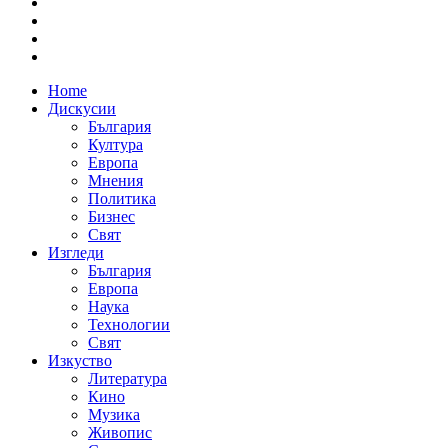
Home
Дискусии
България
Култура
Европа
Мнения
Политика
Бизнес
Свят
Изгледи
България
Европа
Наука
Технологии
Свят
Изкуство
Литература
Кино
Музика
Живопис