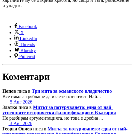
картините му се открива красота, но също и тъга, разложение
и упадък.
Facebook
X
LinkedIn
Threads
Bluesky
Pinterest
Коментари
Попов
писа в
Три мита за османското владичество
Все някога трябваше да излезе този текст. Най...
5 Авг 2026
Златко
писа в
Митът за потурчването: една от най-
успешните исторически фалшификации в България
Не разбирам аргументацията, но това е дребна ...
3 Авг 2026
Георги Ончев
писа в
Митът за потурчването: една от най-