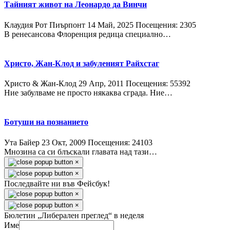
Тайният живот на Леонардо да Винчи
Клаудия Рот Пиърпонт
14 Май, 2025
Посещения: 2305
В ренесансова Флоренция редица специално…
Христо, Жан-Клод и забуленият Райхстаг
Христо & Жан-Клод
29 Апр, 2011
Посещения: 55392
Ние забулваме не просто някаква сграда. Ние…
Ботуши на познанието
Ута Байер
23 Окт, 2009
Посещения: 24103
Мнозина са си блъскали главата над тази…
×
×
Последвайте ни във Фейсбук!
×
×
Бюлетин „Либерален преглед“ в неделя
Име