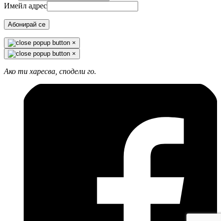
Имейл адрес
Абонирай се
×
×
Ако ти харесва, сподели го.