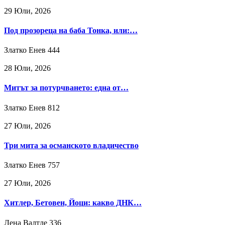
29 Юли, 2026
Под прозореца на баба Тонка, или:…
Златко Енев
444
28 Юли, 2026
Митът за потурчването: една от…
Златко Енев
812
27 Юли, 2026
Три мита за османското владичество
Златко Енев
757
27 Юли, 2026
Хитлер, Бетовен, Йоци: какво ДНК…
Лена Валтле
336