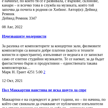
е начинът, по който тя се е развивала, с върхове, склонове,
канари – и всичко това в служба на музиката, която той
започва да почита в родния си Хибинг. Автор(и): Дейвид
Ремник
Дейвид Ремник
3347
08 Авг, 2022
Изчезващите модернисти
За разлика от композиторите за концертни зали, филмовите
композитори са винаги добре платени (както и техните
кописти и оркестранти), изпълняват се веднага и се записват
само от елитни студийни музиканти. Те се наемат, за да бъдат
фантастично бързи и продуктивни – единствената такава
композиторска…
Марк Н. Грант
4251
5.00
2
12 Окт, 2021
Пол Маккартни наистина не иска шоуто да спре
Маккартни е на седемдесет и девет години, но – по начина, по
който сме свикнали да очакваме от публичните изпълнители