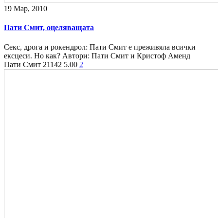
19 Мар, 2010
Пати Смит, оцеляващата
Секс, дрога и рокендрол: Пати Смит е преживяла всички
ексцеси. Но как? Автори: Пати Смит и Кристоф Аменд
Пати Смит
21142
5.00
2