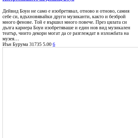
Дейвид Боуи не само е изобретявал, отново и отново, самия
себе си, вдъхновявайки други музиканти, както и безброй
много фенове. Той е вършил много повече. През цялата си
дълга кариера Боуи изобретяваше и един нов вид музикален
театър, чиито декори могат да се разглеждат в изложбата на
музея…
Иън Бурума
31735
5.00
6