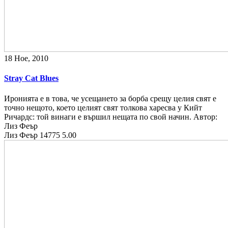
18 Ное, 2010
Stray Cat Blues
Иронията е в това, че усещането за борба срещу целия свят е
точно нещото, което целият свят толкова харесва у Кийт
Ричардс: той винаги е вършил нещата по свой начин. Автор:
Лиз Феър
Лиз Феър
14775
5.00