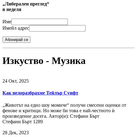
„Либерален преглед“
в неделя
Име
Имейл адрес
Абонирай се
Изкуство - Музика
24 Окт, 2025
Как недоразбрахме Тейлър Суифт
„Животът на едно шоу момиче“ получи смесени оценки от
фенове и критици. Но може би това е най-честното ѝ
произведение досега. Автор(и): Стефани Бърт
Стефани Бърт
1289
28 Дек, 2023