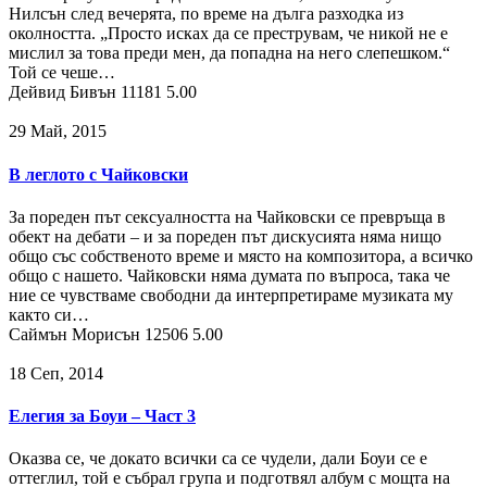
Нилсън след вечерята, по време на дълга разходка из
околността. „Просто исках да се преструвам, че никой не е
мислил за това преди мен, да попадна на него слепешком.“
Той се чеше…
Дейвид Бивън
11181
5.00
29 Май, 2015
В леглото с Чайковски
За пореден път сексуалността на Чайковски се превръща в
обект на дебати – и за пореден път дискусията няма нищо
общо със собственото време и място на композитора, а всичко
общо с нашето. Чайковски няма думата по въпроса, така че
ние се чувстваме свободни да интерпретираме музиката му
както си…
Саймън Морисън
12506
5.00
18 Сeп, 2014
Елегия за Боуи – Част 3
Оказва се, че докато всички са се чудели, дали Боуи се е
оттеглил, той е събрал група и подготвял албум с мощта на