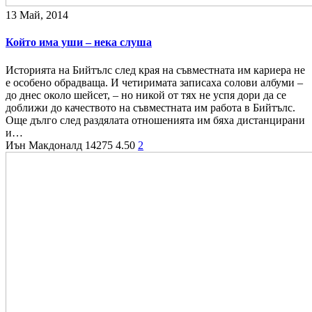
13 Май, 2014
Който има уши – нека слуша
Историята на Бийтълс след края на съвместната им кариера не
е особено обрадваща. И четиримата записаха солови албуми –
до днес около шейсет, – но никой от тях не успя дори да се
доближи до качеството на съвместната им работа в Бийтълс.
Още дълго след раздялата отношенията им бяха дистанцирани
и…
Иън Макдоналд
14275
4.50
2