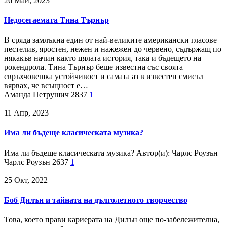
26 Май, 2023
Недосегаемата Тина Търнър
В сряда замлъкна един от най-великите американски гласове –
пестелив, яростен, нежен и нажежен до червено, съдържащ по
някакъв начин както цялата история, така и бъдещето на
рокендрола. Тина Търнър беше известна със своята
свръхчовешка устойчивост и самата аз в известен смисъл
вярвах, че всъщност е…
Аманда Петрушич
2837
1
11 Апр, 2023
Има ли бъдеще класическата музика?
Има ли бъдеще класическата музика? Автор(и): Чарлс Роузън
Чарлс Роузън
2637
1
25 Окт, 2022
Боб Дилън и тайната на дълголетното творчество
Това, което прави кариерата на Дилън още по-забележителна,