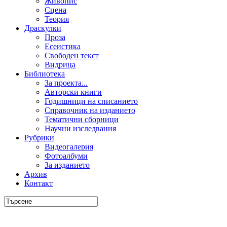
Живопис
Сцена
Теория
Драскулки
Проза
Есеистика
Свободен текст
Видрица
Библиотека
За проекта...
Авторски книги
Годишници на списанието
Справочник на изданието
Тематични сборници
Научни изследвания
Рубрики
Видеогалерия
Фотоалбуми
За изданието
Архив
Контакт