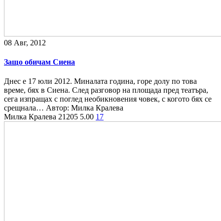
08 Авг, 2012
Защо обичам Сиена
Днес е 17 юли 2012. Миналата година, горе долу по това
време, бях в Сиена. След разговор на площада пред театъра,
сега изпращах с поглед необикновения човек, с когото бях се
срещнала… Автор: Милка Кралева
Милка Кралева
21205
5.00
17