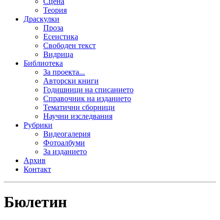
Сцена
Теория
Драскулки
Проза
Есеистика
Свободен текст
Видрица
Библиотека
За проекта...
Авторски книги
Годишници на списанието
Справочник на изданието
Тематични сборници
Научни изследвания
Рубрики
Видеогалерия
Фотоалбуми
За изданието
Архив
Контакт
Бюлетин