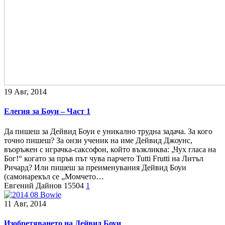
19 Авг, 2014
Елегия за Боуи – Част 1
Да пишеш за Дейвид Боуи е уникално трудна задача. За кого
точно пишеш? За онзи ученик на име Дейвид Джоунс,
въоръжен с играчка-саксофон, който възкликва: „Чух гласа на
Бог!“ когато за пръв път чува парчето Tutti Frutti на Литъл
Ричард? Или пишеш за преименувания Дейвид Боуи
(самонарекъл се „Момчето…
Евгений Дайнов
15504
1
11 Авг, 2014
Изобретяването на Дейвид Боуи