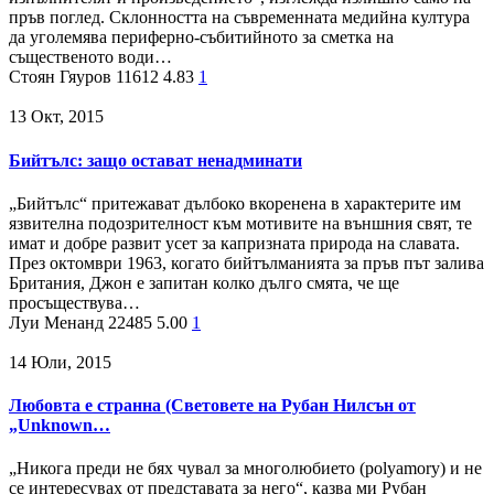
пръв поглед. Склонността на съвременната медийна култура
да уголемява периферно-събитийното за сметка на
същественото води…
Стоян Гяуров
11612
4.83
1
13 Окт, 2015
Бийтълс: защо остават ненадминати
„Бийтълс“ притежават дълбоко вкоренена в характерите им
язвителна подозрителност към мотивите на външния свят, те
имат и добре развит усет за капризната природа на славата.
През октомври 1963, когато бийтълманията за пръв път залива
Британия, Джон е запитан колко дълго смята, че ще
просъществува…
Луи Менанд
22485
5.00
1
14 Юли, 2015
Любовта е странна (Световете на Рубан Нилсън от
„Unknown…
„Никога преди не бях чувал за многолюбието (polyamory) и не
се интересувах от представата за него“, казва ми Рубан