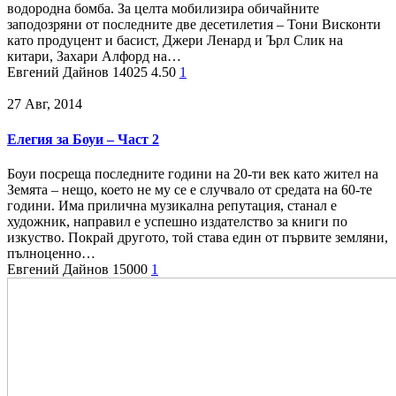
водородна бомба. За целта мобилизира обичайните
заподозряни от последните две десетилетия – Тони Висконти
като продуцент и басист, Джери Ленард и Ърл Слик на
китари, Захари Алфорд на…
Евгений Дайнов
14025
4.50
1
27 Авг, 2014
Елегия за Боуи – Част 2
Боуи посреща последните години на 20-ти век като жител на
Земята – нещо, което не му се е случвало от средата на 60-те
години. Има прилична музикална репутация, станал е
художник, направил е успешно издателство за книги по
изкуство. Покрай другото, той става един от първите земляни,
пълноценно…
Евгений Дайнов
15000
1