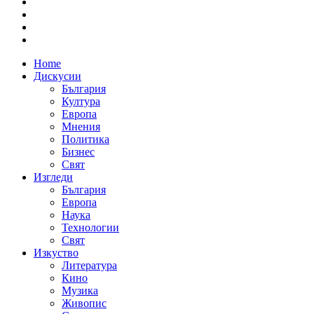
Home
Дискусии
България
Култура
Европа
Мнения
Политика
Бизнес
Свят
Изгледи
България
Европа
Наука
Технологии
Свят
Изкуство
Литература
Кино
Музика
Живопис