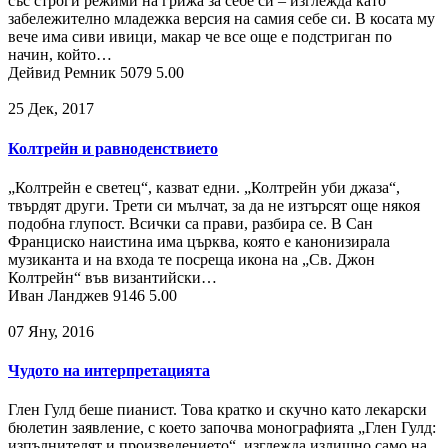
със строги режими на грижа за себе си – изглежда като
забележително младежка версия на самия себе си. В косата му
вече има сиви ивици, макар че все още е подстриган по
начин, който…
Дейвид Ремник
5079
5.00
25 Дек, 2017
Колтрейн и равноденствието
„Колтрейн е светец“, казват едни. „Колтрейн уби джаза“,
твърдят други. Трети си мълчат, за да не изтърсят още някоя
подобна глупост. Всички са прави, разбира се. В Сан
Франциско наистина има църква, която е канонизирала
музиканта и на входа те посреща икона на „Св. Джон
Колтрейн“ във византийски…
Иван Ланджев
9146
5.00
07 Яну, 2016
Чудото на интерпретацията
Глен Гулд беше пианист. Това кратко и скучно като лекарски
бюлетин заявление, с което започва монографията „Глен Гулд:
изпълнителят и произведението“, изглежда излишно само на