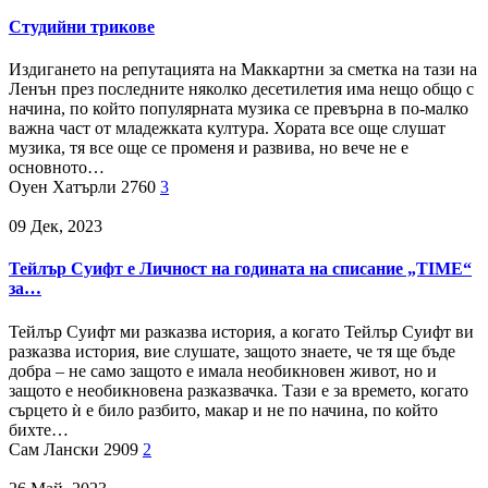
Студийни трикове
Издигането на репутацията на Маккартни за сметка на тази на
Ленън през последните няколко десетилетия има нещо общо с
начина, по който популярната музика се превърна в по-малко
важна част от младежката култура. Хората все още слушат
музика, тя все още се променя и развива, но вече не е
основното…
Оуен Хатърли
2760
3
09 Дек, 2023
Тейлър Суифт е Личност на годината на списание „TIME“
за…
Тейлър Суифт ми разказва история, а когато Тейлър Суифт ви
разказва история, вие слушате, защото знаете, че тя ще бъде
добра – не само защото е имала необикновен живот, но и
защото е необикновена разказвачка. Тази е за времето, когато
сърцето ѝ е било разбито, макар и не по начина, по който
бихте…
Сам Лански
2909
2