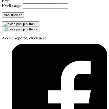
Име
Имейл адрес
Абонирай се
×
×
Ако ти харесва, сподели го.