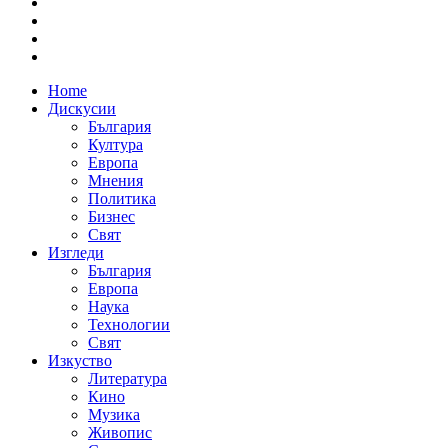
Home
Дискусии
България
Култура
Европа
Мнения
Политика
Бизнес
Свят
Изгледи
България
Европа
Наука
Технологии
Свят
Изкуство
Литература
Кино
Музика
Живопис