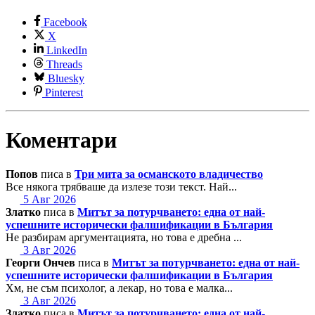
Facebook
X
LinkedIn
Threads
Bluesky
Pinterest
Коментари
Попов
писа в
Три мита за османското владичество
Все някога трябваше да излезе този текст. Най...
5 Авг 2026
Златко
писа в
Митът за потурчването: една от най-
успешните исторически фалшификации в България
Не разбирам аргументацията, но това е дребна ...
3 Авг 2026
Георги Ончев
писа в
Митът за потурчването: една от най-
успешните исторически фалшификации в България
Хм, не съм психолог, а лекар, но това е малка...
3 Авг 2026
Златко
писа в
Митът за потурчването: една от най-