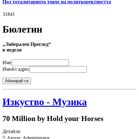
Под тоталитарното токче на политкоректността
31841
Бюлетин
„Либерален Преглед“
в неделя
Име
Имейл адрес
Абонирай се
Изкуство - Музика
70 Million by Hold your Horses
Детайли
Автор: Administrator