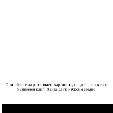
Опитайте се да разпознаете картините, представяни в този
музикален клип. Хайде да ги изброим заедно.