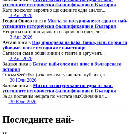
успешните исторически фалшификации в България
Като психолог вероятно ще оцените една аналог...
3 Авг 2026
Георги Ончев
писа в
Митът за потурчването: една от най-
успешните исторически фалшификации в България
Непрекъснато повтаряната съвременна идея, че ...
3 Авг 2026
Avram
писа в
Под прозореца на баба Тонка, или: първо ги
убиваме, после им вдигаме паметници
Съгласен съм в общи линии с тезите и аргумент...
2 Авг 2026
Златко
писа в
Батак: най-големият внос в българската
история
Откъм Фейсбук (изключвам тукашната публика, т...
30 Юли 2026
Златко
писа в
Митът за потурчването: една от най-
успешните исторически фалшификации в България
За да поставим нещата по местата им:Обичайния...
30 Юли 2026
Последните най-