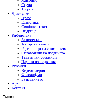
Живопис
Сцена
Теория
Драскулки
Проза
Есеистика
Свободен текст
Видрица
Библиотека
За проекта...
Авторски книги
Годишници на списанието
Справочник на изданието
Тематични сборници
Научни изследвания
Рубрики
Видеогалерия
Фотоалбуми
За изданието
Архив
Контакт