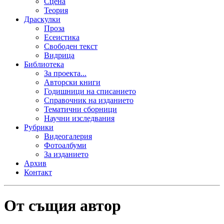
Сцена
Теория
Драскулки
Проза
Есеистика
Свободен текст
Видрица
Библиотека
За проекта...
Авторски книги
Годишници на списанието
Справочник на изданието
Тематични сборници
Научни изследвания
Рубрики
Видеогалерия
Фотоалбуми
За изданието
Архив
Контакт
От същия автор