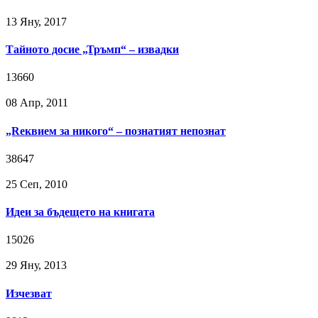
13 Яну, 2017
Тайното досие „Тръмп“ – извадки
13660
08 Апр, 2011
„Reквием за никого“ – познатият непознат
38647
25 Сeп, 2010
Идеи за бъдещето на книгата
15026
29 Яну, 2013
Изчезват