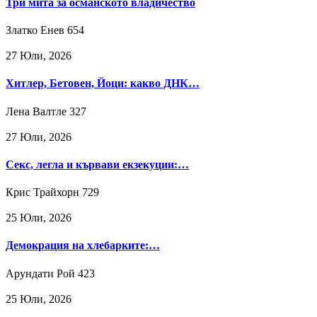
Три мита за османското владичество
Златко Енев
654
27 Юли, 2026
Хитлер, Бетовен, Йоци: какво ДНК…
Лена Валтле
327
27 Юли, 2026
Секс, легла и кървави екзекуции:…
Крис Трайхорн
729
25 Юли, 2026
Демокрация на хлебарките:…
Арундати Рой
423
25 Юли, 2026