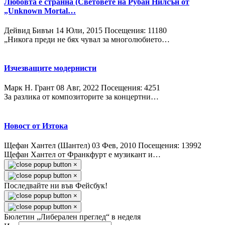
Любовта е странна (Световете на Рубан Нилсън от
„Unknown Mortal…
Дейвид Бивън
14 Юли, 2015
Посещения: 11180
„Никога преди не бях чувал за многолюбието…
Изчезващите модернисти
Марк Н. Грант
08 Авг, 2022
Посещения: 4251
За разлика от композиторите за концертни…
Новост от Изтока
Щефан Хантел (Шантел)
03 Фев, 2010
Посещения: 13992
Щефан Хантел от Франкфурт е музикант и…
×
×
Последвайте ни във Фейсбук!
×
×
Бюлетин „Либерален преглед“ в неделя