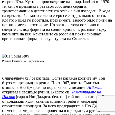
езеро в Юта. Култово произведение на т. нар. land art от 1970-
те, кеят е преминал през своя собствена серия от
трансформации в десетилетията откак е бил изграден. В хода
на времето Голямото солено езеро се е отдръпнало от него.
Когато Рашел го посетила, през зимата, езерото било почти на
пет километра разстояние. Но заедно с това оставило и
следите си, под формата на солни кристали, растящи върху
камъните на кея. Кристалите са розови и почти скриват
оригиналната форма на скулптурата на Смитсън.
Робърт Смитсън –
Спирален кей
Спиралният кей
се разпада. Солта разяжда костите му. Той
бързо се превръща в руина. През 1967, когато Смитсън
отишъл в Ню Джърси по поръчка на [списание]
Artforum
,
откривал навсякъде руини. В есето си
Паметниците на
Пасаик
[гард в Ню Джърси. бел. пр.] той описва един пейзаж
от сондажни кули, канализационни тръби и недовършени
строителни площадки. За него предградията в Ню Джърси не
са места, намиращи се в процес на изграждане, а руини