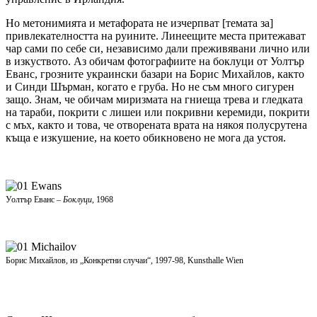
Но метонимията и метафората не изчерпват [темата за]
привлекателността на руините. Линеещите места притежават
чар сами по себе си, независимо дали преживявани лично или
в изкуството. Аз обичам фотографиите на боклуци от Уолтър
Еванс, грозните украински базари на Борис Михайлов, както
и Синди Шърман, когато е груба. Но не съм много сигурен
защо. Знам, че обичам миризмата на гниеща трева и гледката
на тараби, покрити с лишеи или покривни керемиди, покрити
с мъх, както и това, че отворената врата на някоя полусрутена
къща е изкушение, на което обикновено не мога да устоя.
Уолтър Еванс –
Боклуци
, 1968
Борис Михайлов, из „Конкретни случаи“, 1997-98, Kunsthalle Wien