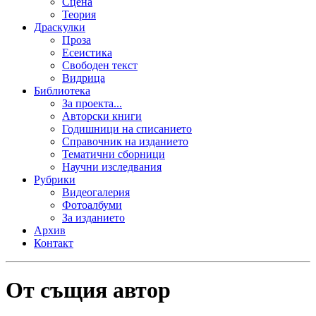
Сцена
Теория
Драскулки
Проза
Есеистика
Свободен текст
Видрица
Библиотека
За проекта...
Авторски книги
Годишници на списанието
Справочник на изданието
Тематични сборници
Научни изследвания
Рубрики
Видеогалерия
Фотоалбуми
За изданието
Архив
Контакт
От същия автор