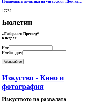
Плашещата политика на унгарския „Дом на…
17757
Бюлетин
„Либерален Преглед“
в неделя
Име
Имейл адрес
Абонирай се
Изкуство - Кино и
фотография
Изкуството на развалата