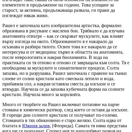
елементите в продължение на години. Това усещане за
старост, за активна, продължаваща развала, ги прави да
изглеждат някак живи.
Рашел е започнала като изобразителна артистка, формално
образована в рисуване с маслени бои. Трябвало е да изучава
анатомията отвътре – как се свързват мускулите, как влияят
върху изгледа на окото. Образованието я е накарало да
осъзнава и разбира тялото. Освен това я е накарало да се
интересува и от медицина: първо в областта на анатомията,
после неврологията и накрая биохимията. В хода на
практиката си тя отново и отново се завръщала към солта. Тя е
необходима за мускулите и синаптичните процеси. Солта
запазва, но и разрушава. Рашел започнала с правене на тънки
слоеве от солни кристали като смесвала лепило и вода,
прибавяла сол, а накрая оставяла сместа да изсъхне и се
втвърди. Научила се да запазва кубичната форма на солните
кристали. Научила много за корозията.
Много от творбите на Рашел включват потапяне на парче
стомана в химически разтвор, след което се оставя да изсъхне.
В горещи дни солните кристали се получават по-големи.
Стоманата в тях обикновено е старо желязо. Солта идва от
блатата в
Южния залив
, [Флорида]. Самата тя няма представа
кога ще се разпаднат. Според нея те наподобяват развоя на