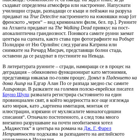
създават определена атмосфера или настроение. Напуснати
училищни сгради, разпадащи се къщи и пейзажи на разруха
придават на
True Detective
настроението на южняшки ноар [от
френското „черен“ – вид криминален филм, бел. пр.]. Руините
на Атланта придават на
The Walking Dead
привкус на пост-
апокалиптична грандиозност. Понякога самите руини заемат
центъра на сцената, както става при фотографиите на Робърт
Полидори от Ню Орлийнс след урагана Катрина или
снимките на Ричард Мисрач, представящи болни стада,
оставени да се раздуват в пустините на Невада.
В литературата руините – сгради, намиращи се в процес на
деградация – обикновено функционират като метонимия,
представяща някакъв по-голям процес. Домът в
Падението на
дома Ашър
на Едгар Алан По се разпада заедно със самите
Ашъровци. В разказите на големия полско-еврейски писател
Бруно Шулц
развалата регистрира състоянието на един
провинциален свят, в който модерността все още изглежда
като мираж, като „хартиена имитация, монтаж от
илюстрации, изрязани от мухлясалите миналогодишни
списания“. Отначало постепенното, а след това много
внезапно разрушаване на почти необитаемия хотел
„Маджестик“ в центъра на романа на
Дж. Г. Фарел
Неприятности
подсказва за разпадането на английското
управление в Ирландия.