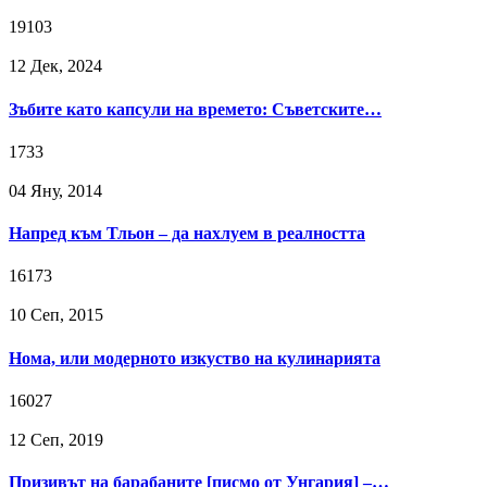
19103
12 Дек, 2024
Зъбите като капсули на времето: Съветските…
1733
04 Яну, 2014
Напред към Тльон – да нахлуем в реалността
16173
10 Сeп, 2015
Нома, или модерното изкуство на кулинарията
16027
12 Сeп, 2019
Призивът на барабаните [писмо от Унгария] –…