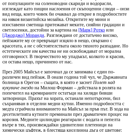
от популациите на соленоводни скариди и водорасли,
изглеждат като пищни наслоения от скъпоценни слюди – онзи
вид неща, които човек би очаквал да открие в подробностите
на някоя византийска мозайка. Откритите му мини и
изоставени сметища притежават меките, сияйни градации и
светлосенки, достойни за картина на
[Марк] Ротко
или
[Джорджо] Моранди
. Разглеждани от достатъчно високо,
пейзажите му се превръщат изцяло в нещо, свързано с
красотата, а не с обстоятелствата около тяхното разпадане. Но
естетическите им качества не ни освобождават от морална
отговорност. В творчеството му упадъкът, колкото и красив,
си остава нещо, причинено от нас.
През 2005 Майсъл е започнал да се занимава с един по-
различен вид пейзаж. В онази година той чул, че Държавната
болница в Орегон – същата, в която е заснет
Полет над
кукувиче гнездо
на Милош Форман – действала в ролята на
попечител на кремираните остатъци на хиляди бивши
затворници. Прахът на хората, останали непотърсени, бил
съхраняван в отделни медни кутии. Именно подробността с
медта сграбчила вниманието на Майсъл за пръв път. В хода на
десетилетията кутиите преминали през драматичен процес на
корозия. Медните цилиндри реагирали с водата и пепелта
вътре в тях, произвеждайки удивителни плетеници на
химически цъфтеж, в блестяща киселинна дъга от цветове: