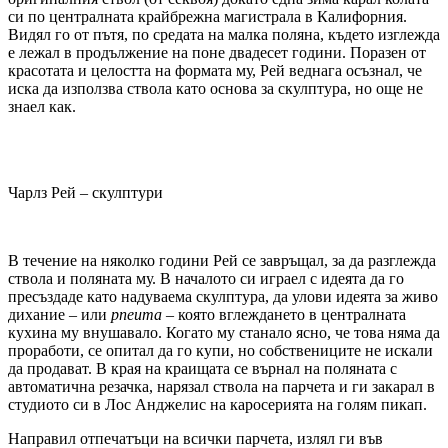
си по централната крайбрежна магистрала в Калифорния.
Видял го от пътя, по средата на малка поляна, където изглежда
е лежал в продължение на поне двадесет години. Поразен от
красотата и целостта на формата му, Рей веднага осъзнал, че
иска да използва ствола като основа за скулптура, но още не
знаел как.
Чарлз Рей – скулптури
В течение на няколко години Рей се завръщал, за да разглежда
ствола и поляната му. В началото си играел с идеята да го
пресъздаде като надуваема скулптура, да улови идеята за живо
дихание – или
pneuma
– която вглеждането в централната
кухина му внушавало. Когато му станало ясно, че това няма да
проработи, се опитал да го купи, но собствениците не искали
да продават. В края на краищата се върнал на поляната с
автоматична резачка, нарязал ствола на парчета и ги закарал в
студиото си в Лос Анджелис на каросерията на голям пикап.
Направил отпечатъци на всички парчета, излял ги във