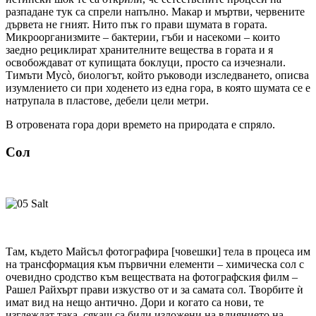
разпадане тук са спрели напълно. Макар и мъртви, червените
дървета не гният. Нито пък го прави шумата в гората.
Микроорганизмите – бактерии, гъби и насекоми – които
заедно рециклират хранителните вещества в гората и я
освобождават от купищата боклуци, просто са изчезнали.
Тимъти Мусò, биологът, който ръководи изследването, описва
изумлението си при ходенето из една гора, в която шумата се е
натрупала в пластове, дебели цели метри.
В отровената гора дори времето на природата е спряло.
Сол
Там, където Майсъл фотографира [човешки] тела в процеса им
на трансформация към първични елементи – химическа сол с
очевидно сродство към веществата на фотографския филм –
Рашел Райхърт прави изкуство от и за самата сол. Творбите ѝ
имат вид на нещо антично. Дори и когато са нови, те
изглеждат така, сякаш са били изложени на влиянието на