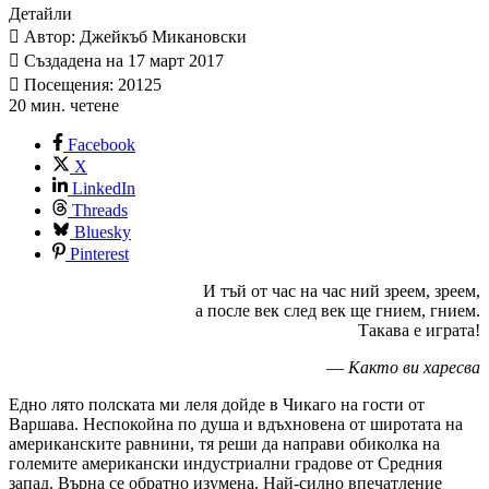
Детайли
Автор: Джейкъб Микановски
Създадена на 17 март 2017
Посещения: 20125
20 мин. четене
Facebook
X
LinkedIn
Threads
Bluesky
Pinterest
И тъй от час на час ний зреем, зреем,
а после век след век ще гнием, гнием.
Такава е играта!
—
Както ви харесва
Едно лято полската ми леля дойде в Чикаго на гости от
Варшава. Неспокойна по душа и вдъхновена от широтата на
американските равнини, тя реши да направи обиколка на
големите американски индустриални градове от Средния
запад. Върна се обратно изумена. Най-силно впечатление