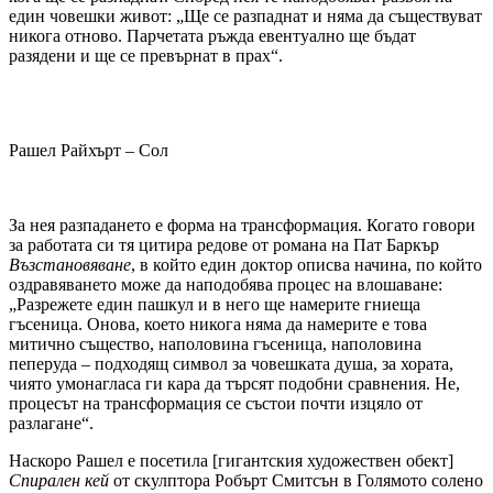
един човешки живот: „Ще се разпаднат и няма да съществуват
никога отново. Парчетата ръжда евентуално ще бъдат
разядени и ще се превърнат в прах“.
Рашел Райхърт – Сол
За нея разпадането е форма на трансформация. Когато говори
за работата си тя цитира редове от романа на Пат Баркър
Възстановяване
, в който един доктор описва начина, по който
оздравяването може да наподобява процес на влошаване:
„Разрежете един пашкул и в него ще намерите гниеща
гъсеница. Онова, което никога няма да намерите е това
митично същество, наполовина гъсеница, наполовина
пеперуда – подходящ символ за човешката душа, за хората,
чиято умонагласа ги кара да търсят подобни сравнения. Не,
процесът на трансформация се състои почти изцяло от
разлагане“.
Наскоро Рашел е посетила [гигантския художествен обект]
Спирален кей
от скулптора Робърт Смитсън в Голямото солено