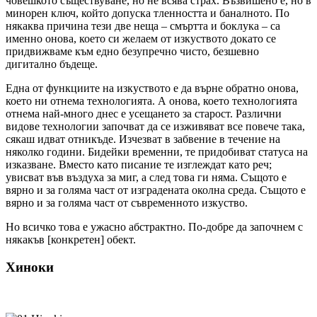
човешкото съществуване, но не всява страх. Възвишено е, но в
минорен ключ, който допуска тленността и баналното. По
някаква причина тези две неща – смъртта и боклука – са
именно онова, което си желаем от изкуството докато се
придвижваме към едно безупречно чисто, безшевно
дигитално бъдеще.
Една от функциите на изкуството е да върне обратно онова,
което ни отнема технологията. А онова, което технологията
отнема най-много днес е усещането за старост. Различни
видове технологии започват да се изживяват все повече така,
сякаш идват отникъде. Изчезват в забвение в течение на
няколко години. Бидейки временни, те придобиват статуса на
изказване. Вместо като писание те изглеждат като реч;
увисват във въздуха за миг, а след това ги няма. Същото е
вярно и за голяма част от изградената околна среда. Същото е
вярно и за голяма част от съвременното изкуство.
Но всичко това е ужасно абстрактно. По-добре да започнем с
някакъв [конкретен] обект.
Хиноки