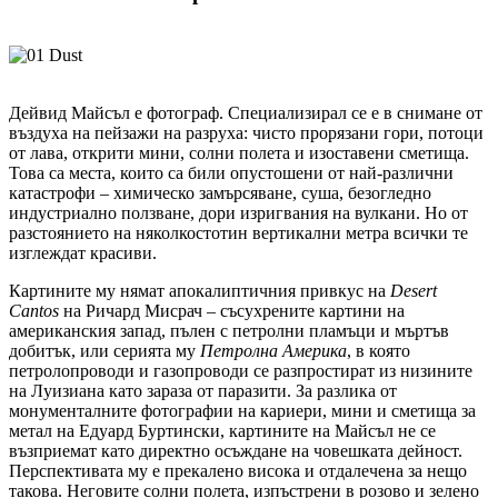
Дейвид Майсъл е фотограф. Специализирал се е в снимане от
въздуха на пейзажи на разруха: чисто прорязани гори, потоци
от лава, открити мини, солни полета и изоставени сметища.
Това са места, които са били опустошени от най-различни
катастрофи – химическо замърсяване, суша, безогледно
индустриално ползване, дори изригвания на вулкани. Но от
разстоянието на няколкостотин вертикални метра всички те
изглеждат красиви.
Картините му нямат апокалиптичния привкус на
Desert
Cantos
на Ричард Мисрач – съсухрените картини на
американския запад, пълен с петролни пламъци и мъртъв
добитък, или серията му
Петролна Америка
, в която
петролопроводи и газопроводи се разпростират из низините
на Луизиана като зараза от паразити. За разлика от
монументалните фотографии на кариери, мини и сметища за
метал на Едуард Буртински, картините на Майсъл не се
възприемат като директно осъждане на човешката дейност.
Перспективата му е прекалено висока и отдалечена за нещо
такова. Неговите солни полета, изпъстрени в розово и зелено