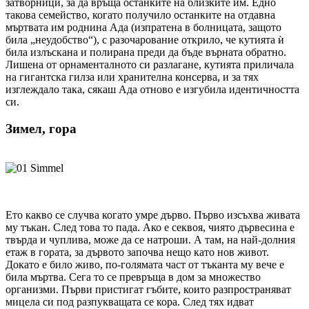
затворници, за да връща останките на близките им. Едно
такова семейство, когато получило останките на отдавна
мъртвата им роднина Ада (изпратена в болницата, защото
била „неудобство“), с разочарование открило, че кутията ѝ
била излъскана и полирана преди да бъде върната обратно.
Лишена от орнаменталното си разлагане, кутията приличала
на гигантска гилза или хранителна консерва, и за тях
изглеждало така, сякаш Ада отново е изгубила идентичността
си.
Зимел, гора
Ето какво се случва когато умре дърво. Първо изсъхва живата
му тъкан. След това то пада. Ако е секвоя, чиято дървесина е
твърда и чуплива, може да се натроши. А там, на най-долния
етаж в гората, за дървото започва нещо като нов живот.
Докато е било живо, по-голямата част от тъканта му вече е
била мъртва. Сега то се превръща в дом за множество
организми. Първи пристигат гъбите, които разпространяват
мицела си под разпукващата се кора. След тях идват