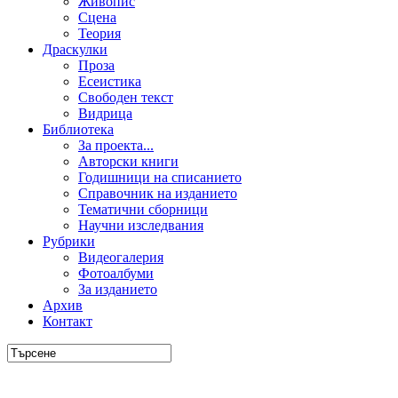
Живопис
Сцена
Теория
Драскулки
Проза
Есеистика
Свободен текст
Видрица
Библиотека
За проекта...
Авторски книги
Годишници на списанието
Справочник на изданието
Тематични сборници
Научни изследвания
Рубрики
Видеогалерия
Фотоалбуми
За изданието
Архив
Контакт