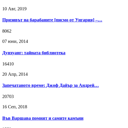
10 Авг, 2019
Призивът на барабаните [писмо от Унгария] –…
8062
07 юни, 2014
Дунхуанг: тайната библиотека
16410
20 Апр, 2014
Запечатаното време: Джоф Дайър за Андрей…
20703
16 Сeп, 2018
Във Варшава помнят и самите камъни