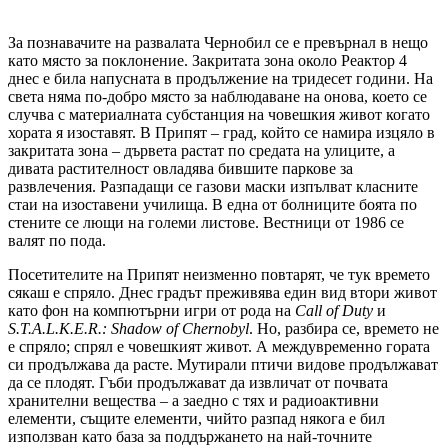
За познавачите на развалата Чернобил се е превърнал в нещо
като място за поклонение. Закритата зона около Реактор 4
днес е била напусната в продължение на тридесет години. На
света няма по-добро място за наблюдаване на онова, което се
случва с материалната субстанция на човешкия живот когато
хората я изоставят. В Припят – град, който се намира изцяло в
закритата зона – дървета растат по средата на улиците, а
дивата растителност овладява бившите паркове за
развлечения. Разпадащи се газови маски изпълват класните
стаи на изоставени училища. В една от болниците боята по
стените се лющи на големи листове. Вестници от 1986 се
валят по пода.
Посетителите на Припят неизменно повтарят, че тук времето
сякаш е спряло. Днес градът преживява един вид втори живот
като фон на компютърни игри от рода на
Call of Duty
и
S.T.A.L.K.E.R.: Shadow of Chernobyl
. Но, разбира се, времето не
е спряло; спрял е човешкият живот. А междувременно гората
си продължава да расте. Мутирали птичи видове продължават
да се плодят. Гъби продължават да извличат от почвата
хранителни вещества – а заедно с тях и радиоактивни
елементи, същите елементи, чийто разпад някога е бил
използван като база за поддържането на най-точните