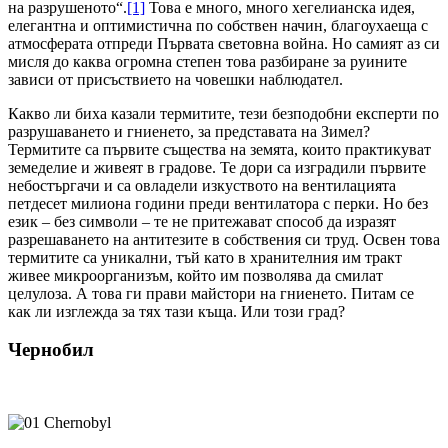
на разрушеното“.
[1]
Това е много, много хегелианска идея,
елегантна и оптимистична по собствен начин, благоухаеща с
атмосферата отпреди Първата световна война. Но самият аз си
мисля до каква огромна степен това разбиране за руините
зависи от присъствието на човешки наблюдател.
Какво ли биха казали термитите, тези безподобни експерти по
разрушаването и гниенето, за представата на Зимел?
Термитите са първите същества на земята, които практикуват
земеделие и живеят в градове. Те дори са изградили първите
небостъргачи и са овладели изкуството на вентилацията
петдесет милиона години преди вентилатора с перки. Но без
език – без символи – те не притежават способ да изразят
разрешаването на антитезите в собствения си труд. Освен това
термитите са уникални, тъй като в хранителния им тракт
живее микроорганизъм, който им позволява да смилат
целулоза. А това ги прави майстори на гниенето. Питам се
как ли изглежда за тях тази къща. Или този град?
Чернобил