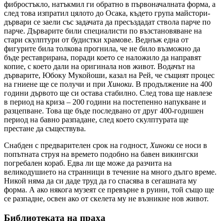
фибростъкло, натъкмил ги обратно в първоначалната форма, а
след това изпратил цялото до Осака, където група майстори-
дървари се заели със задачата да пресъздадат ствола парче по
парче. Дърварите били специалисти по възстановяване на
стари скулптури от будистки храмове. Веднъж една от
фигурите била толкова прогнила, че не било възможно да
бъде реставрирана, поради което се наложило да направят
копие, с което дали на оригинала нов живот. Водачът на
дърварите, Юбоку Мукойоши, казал на Рей, че същият процес
на гниене ще се получи и при
Хиноки
. В продължение на 400
години дървото ще си остава стабилно. След това ще навлезе
в период на криза – 200 години на постепенно напукване и
разцепване. Това ще бъде последвано от друг 400-годишен
период на бавно разпадане, след което скулптурата ще
престане да съществува.
Снабден с предварителен срок на годност,
Хиноки
се носи в
попътната струя на времето подобно на бавен викингски
погребален кораб. Едва ли ще може да разчита на
великодушието на странници в течение на много дълго време.
Никой няма да си даде труд да го спасява в сегашната му
форма. А ако някога музеят се превърне в руини, той също ще
се разпадне, освен ако от скелета му не възникне нов живот.
Библиотеката на праха