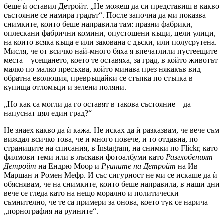
беше ѝ оставил Детройт. „Не можеш да си представиш в какво
състояние се намира градът“. После започна да ми показва
снимките, които беше направила там: празни фабрики,
оплескани фабрични комини, опустошени къщи, цели улици,
на които всяка къща е или закована с дъски, или полусрутена.
Мисля, че от всичко най-много бяха я впечатлили пустеещите
места – усещането, което те оставяха, за град, в който животът
малко по малко пресъхва, който минава през някакъв вид
обратна еволюция, превръщайки се стъпка по стъпка в
купища отломъци и зелени поляни.
„Но как са могли да го оставят в такова състояние – да
напуснат цял един град?“
Не знаех какво да ѝ кажа. Не исках да ѝ разказвам, че вече съм
виждал всичко това, че и много повече, и то отдавна, по
страниците на списания, в Instagram, на снимки по Flickr, като
филмови теми или в лъскави фотоалбуми като
Разглобеният
Детройт
на Ендрю Моор и
Руините на Детройт
на Ив
Маршан и Ромен Мефр. И със сигурност не ми се искаше да ѝ
обяснявам, че на снимките, които беше направила, в наши дни
вече се гледа като на нещо морално и политически
съмнително, че те са примери за онова, което тук се нарича
„порнография на руините“.