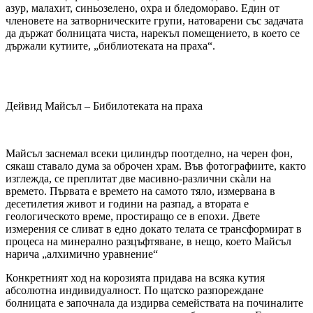
азур, малахит, синьозелено, охра и бледомораво. Един от
членовете на затворническите групи, натоварени със задачата
да държат болницата чиста, нарекъл помещението, в което се
държали кутиите, „библиотеката на праха“.
Дейвид Майсъл – Бибилотеката на праха
Майсъл заснемал всеки цилиндър поотделно, на черен фон,
сякаш ставало дума за оброчен храм. Във фотографиите, както
изглежда, се преплитат две масивно-различни скàли на
времето. Първата е времето на самото тяло, измервана в
десетилетия живот и години на разпад, а втората е
геологическото време, простиращо се в епохи. Двете
измерения се сливат в едно докато телата се трансформират в
процеса на минерално разцъфтяване, в нещо, което Майсъл
нарича „алхимично уравнение“
Конкретният ход на корозията придава на всяка кутия
абсолютна индивидуалност. По щатско разпореждане
болницата е започнала да издирва семействата на починалите