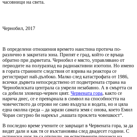
часовници на света.
Чернобил, 2017
В определени отношения времето наистина протича по-
различно в закритата зона. Припят е град, който се връща
обратно при дърветата. Чернобил е място, управлявано от
периодите на полуразпад на радиоактивни изотопи. Но имено
в гората странните следствия от взрива на реактора се
регистрират най-дълбоко. Малко след катастрофата от 1986,
всички дървета непосредствено от подветрената страна на
Чернобилската централа са умрели незабавно. А в смъртта си
са добили зловещо-червен цвят.
Червената гора
, както се
нарича днес, се е превърнала в символ на способността на
човечеството да отрови не само въздуха и водата, но и цяла
една околна среда – да зарази самата земя с онова, което Емил
Чоран сигурно би нарекъл „нашата проклета човешкост“.
В последно време учените се завръщат в Червената гора, за да
видят дали и как тя се възстановява след двадесет години. С
истински шок те са открили, че естествените процеси на