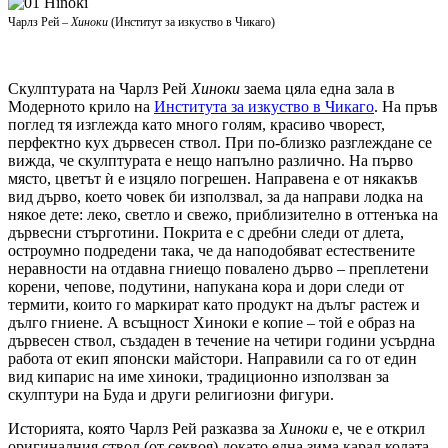
Чарлз Рей –
Хиноки
(Институт за изкуство в Чикаго)
Скулптурата на Чарлз Рей
Хиноки
заема цяла една зала в
Модерното крило на
Института за изкуство в Чикаго
. На пръв
поглед тя изглежда като много голям, красиво чворест,
перфектно кух дървесен ствол. При по-близко разглеждане се
вижда, че скулптурата е нещо напълно различно. На първо
място, цветът ѝ е изцяло погрешен. Направена е от някакъв
вид дърво, което човек би използвал, за да направи лодка на
някое дете: леко, светло и свежо, приблизително в оттенъка на
дървесни стърготини. Покрита е с дребни следи от длета,
остроумно подредени така, че да наподобяват естествените
неравности на отдавна гниещо повалено дърво – преплетени
корени, чепове, подутини, напукана кора и дори следи от
термити, които го маркират като продукт на дълъг растеж и
дълго гниене. А всъщност Хиноки е копие – той е образ на
дървесен ствол, създаден в течение на четири години усърдна
работа от екип японски майстори. Направили са го от един
вид кипарис на име хиноки, традиционно използван за
скулптури на Буда и други религиозни фигури.
Историята, която Чарлз Рей разказва за
Хиноки
е, че е открил
оригиналния ствол (от секвоя) докато една зима карал колата