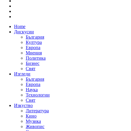
Home
Дискусии
България
Култура
Европа
Мнения
Политика
Бизнес
Свят
Изгледи
България
Европа
Наука
Технологии
Свят
Изкуство
Литература
Кино
Музика
Живопис