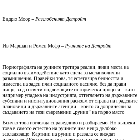
Ендрю Моор –
Разглобеният Детройт
Ив Маршан и Ромен Мефр –
Руините на Детройт
Порнографията на руините третира реални, живи места на
социално взаимодействие като сцена за меланхолични
размишления. Правейки това, тя естетизира бедността и
измества на заден план социалното насилие, без да прави
нищо, за да освети подлежащите исторически процеси – като
например упадъка на индустрията, оттеглянето на държавните
субсидии и институционалния расизъм от страна на градските
плановици и държавните агенции – които са допринесли за
създаването на тези съвременни „руини“ на първо място.
Всичко това изглежда справедливо и разбираемо. Но въпреки
това в самото естество на руините има нещо дълбоко
завладяващо. Картини на руини и развала се виждат
навсякъде. Обикновено те са някъде на заден план, за да