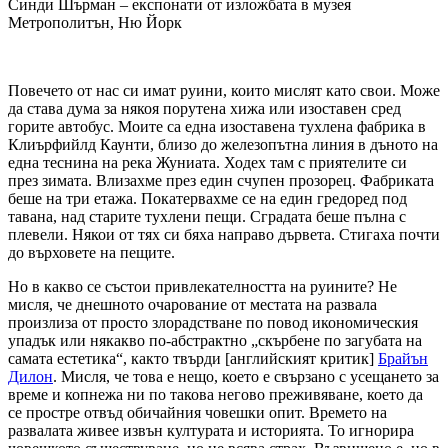
Синди Шърман – експонати от изложбата в музея
Метрополитън, Ню Йорк
Повечето от нас си имат руини, които мислят като свои. Може
да става дума за някоя порутена хижа или изоставен сред
горите автобус. Моите са една изоставена тухлена фабрика в
Клиърфийлд Каунти, близо до железопътна линия в дъното на
една теснина на река Жуниата. Ходех там с приятелите си
през зимата. Влизахме през един счупен прозорец. Фабриката
беше на три етажа. Покатервахме се на един гредоред под
тавана, над старите тухлени пещи. Сградата беше пълна с
плевели. Някои от тях си бяха направо дървета. Стигаха почти
до върховете на пещите.
Но в какво се състои привлекателността на руините? Не
мисля, че днешното очарование от местата на развала
произлиза от просто злорадстване по повод икономическия
упадък или някакво по-абстрактно „скърбене по загубата на
самата естетика“, както твърди [английският критик]
Брайън
Дилон
. Мисля, че това е нещо, което е свързано с усещането за
време и копнежа ни по такова негово преживяване, което да
се простре отвъд обичайния човешки опит. Времето на
развалата живее извън културата и историята. То игнорира