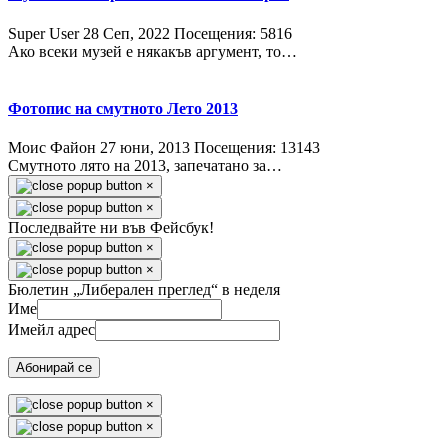
Super User
28 Сeп, 2022
Посещения: 5816
Ако всеки музей е някакъв аргумент, то…
Фотопис на смутното Лето 2013
Моис Файон
27 юни, 2013
Посещения: 13143
Смутното лято на 2013, запечатано за…
×
×
Последвайте ни във Фейсбук!
×
×
Бюлетин „Либерален преглед“ в неделя
Име
Имейл адрес
Абонирай се
×
×