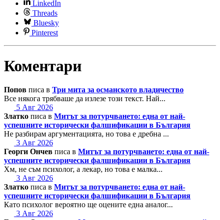
LinkedIn
Threads
Bluesky
Pinterest
Коментари
Попов
писа в
Три мита за османското владичество
Все някога трябваше да излезе този текст. Най...
5 Авг 2026
Златко
писа в
Митът за потурчването: една от най-
успешните исторически фалшификации в България
Не разбирам аргументацията, но това е дребна ...
3 Авг 2026
Георги Ончев
писа в
Митът за потурчването: една от най-
успешните исторически фалшификации в България
Хм, не съм психолог, а лекар, но това е малка...
3 Авг 2026
Златко
писа в
Митът за потурчването: една от най-
успешните исторически фалшификации в България
Като психолог вероятно ще оцените една аналог...
3 Авг 2026