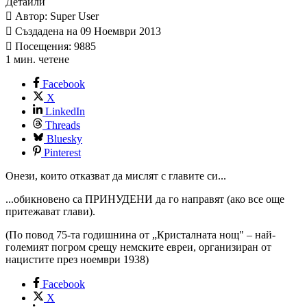
Детайли
Автор: Super User
Създадена на 09 Ноември 2013
Посещения: 9885
1 мин. четене
Facebook
X
LinkedIn
Threads
Bluesky
Pinterest
Онези, които отказват да мислят с главите си...
...обикновено са ПРИНУДЕНИ да го направят (ако все още
притежават глави).
(По повод 75-та годишнина от „Кристалната нощ" – най-
големият погром срещу немските евреи, организиран от
нацистите през ноември 1938)
Facebook
X