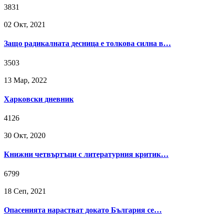
3831
02 Окт, 2021
Защо радикалната десница е толкова силна в…
3503
13 Мар, 2022
Харковски дневник
4126
30 Окт, 2020
Книжни четвъртъци с литературния критик…
6799
18 Сeп, 2021
Опасенията нарастват докато България се…