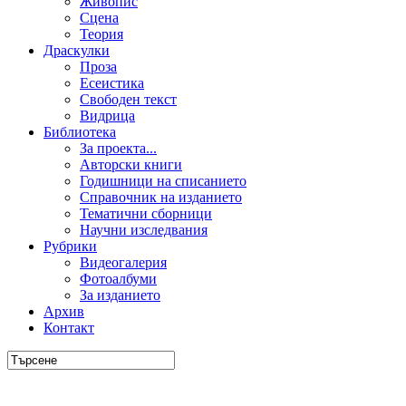
Живопис
Сцена
Теория
Драскулки
Проза
Есеистика
Свободен текст
Видрица
Библиотека
За проекта...
Авторски книги
Годишници на списанието
Справочник на изданието
Тематични сборници
Научни изследвания
Рубрики
Видеогалерия
Фотоалбуми
За изданието
Архив
Контакт