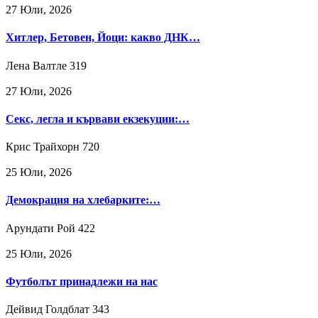
27 Юли, 2026
Хитлер, Бетовен, Йоци: какво ДНК…
Лена Валтле
319
27 Юли, 2026
Секс, легла и кървави екзекуции:…
Крис Трайхорн
720
25 Юли, 2026
Демокрация на хлебарките:…
Арундати Рой
422
25 Юли, 2026
Футболът принадлежи на нас
Дейвид Голдблат
343