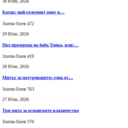
30 Юли, 2026
Батак: най-големият внос в…
Златко Енев
472
29 Юли, 2026
Под прозореца на баба Тонка, или:…
Златко Енев
419
28 Юли, 2026
Митът за потурчването: една от…
Златко Енев
763
27 Юли, 2026
Три мита за османското владичество
Златко Енев
576