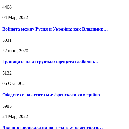
4468
04 Мар, 2022
Войната между Русия и Украйна: как Владимир…
5031
22 юни, 2020
Границите на алтруизма: идещата глобална…
5132
06 Окт, 2021
Обадете се на агента ми: френското комедийно…
5985
24 Мар, 2022
Два противоположни погледа към чеченското…