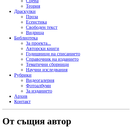
Сцена
Теория
Драскулки
Проза
Есеистика
Свободен текст
Видрица
Библиотека
За проекта...
Авторски книги
Годишници на списанието
Справочник на изданието
Тематични сборници
Научни изследвания
Рубрики
Видеогалерия
Фотоалбуми
За изданието
Архив
Контакт
От същия автор