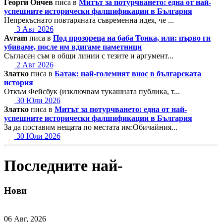
Георги Ончев
писа в
Митът за потурчването: една от най-
успешните исторически фалшификации в България
Непрекъснато повтаряната съвременна идея, че ...
3 Авг 2026
Avram
писа в
Под прозореца на баба Тонка, или: първо ги
убиваме, после им вдигаме паметници
Съгласен съм в общи линии с тезите и аргумент...
2 Авг 2026
Златко
писа в
Батак: най-големият внос в българската
история
Откъм Фейсбук (изключвам тукашната публика, т...
30 Юли 2026
Златко
писа в
Митът за потурчването: една от най-
успешните исторически фалшификации в България
За да поставим нещата по местата им:Обичайния...
30 Юли 2026
Последните най-
Нови
06 Авг, 2026