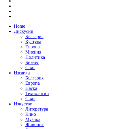
Home
Дискусии
България
Култура
Европа
Мнения
Политика
Бизнес
Свят
Изгледи
България
Европа
Наука
Технологии
Свят
Изкуство
Литература
Кино
Музика
Живопис