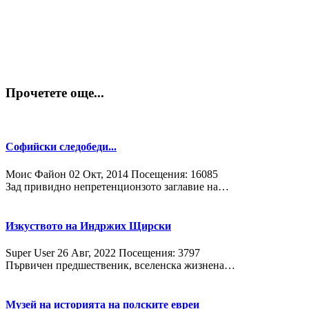
Прочетете още...
Софийски следобеди...
Моис Файон
02 Окт, 2014
Посещения: 16085
Зад привидно непретенционзото заглавие на…
Изкуството на Индржих Щирски
Super User
26 Авг, 2022
Посещения: 3797
Първичен предшественик, вселенска жизнена…
Музей на историята на полските евреи