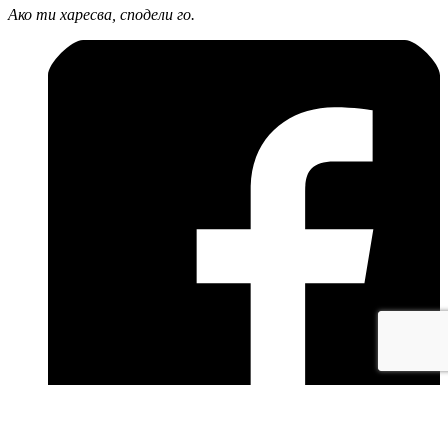
Ако ти харесва, сподели го.
facebook