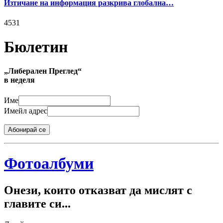
Изтичане на информация разкрива глобална…
4531
Бюлетин
„Либерален Преглед“
в неделя
Име
Имейл адрес
Абонирай се
Фотоалбуми
Онези, които отказват да мислят с
главите си...