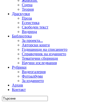
Живопис
Сцена
Теория
Драскулки
Проза
Есеистика
Свободен текст
Видрица
Библиотека
За проекта...
Авторски книги
Годишници на списанието
Справочник на изданието
Тематични сборници
Научни изследвания
Рубрики
Видеогалерия
Фотоалбуми
За изданието
Архив
Контакт