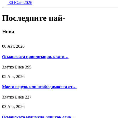
30 Юли 2026
Последните най-
Нови
06 Авг, 2026
Османската цивилизация, която…
Златко Енев
395
05 Авг, 2026
Моето верую, или необходимостта от…
Златко Енев
227
03 Авг, 2026
Османската мушмула, или как една…