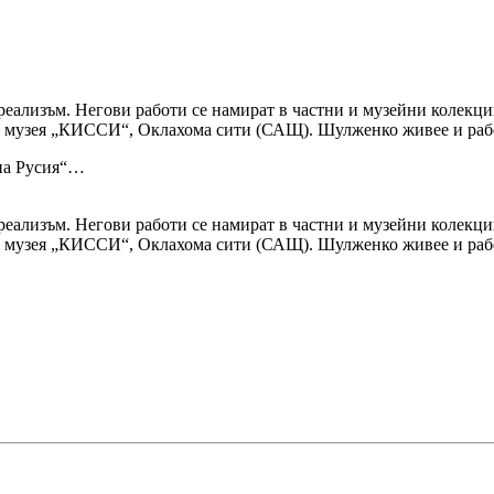
еализъм. Негови работи се намират в частни и музейни колекц
 в музея „КИССИ“, Оклахома сити (САЩ). Шулженко живее и раб
 на Русия“…
еализъм. Негови работи се намират в частни и музейни колекц
 в музея „КИССИ“, Оклахома сити (САЩ). Шулженко живее и раб