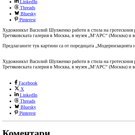
LinkedIn
Threads
Bluesky
Pinterest
Художникът Василий Шулженко работи в стила на гротескния р
Третяковската галерия в Москва, в музея „М‘АРС“ (Москва) и
Предлаганите тук картини са от поредицата „Модернизацията
Художникът Василий Шулженко работи в стила на гротескния р
Третяковската галерия в Москва, в музея „М‘АРС“ (Москва) и
Facebook
X
LinkedIn
Threads
Bluesky
Pinterest
Коментари