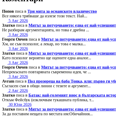
Попов
писа в
Три мита за османското владичество
Все някога трябваше да излезе този текст. Най...
5 Авг 2026
Златко
писа в
Митът за потурчването: една от най-успешн
Не разбирам аргументацията, но това е дребна ...
3 Авг 2026
Георги Ончев
писа в
Митът за потурчването: една от най-
Хм, не съм психолог, а лекар, но това е малка...
3 Авг 2026
Златко
писа в
Митът за потурчването: една от най-успешн
Като психолог вероятно ще оцените една аналог...
3 Авг 2026
Георги Ончев
писа в
Митът за потурчването: една от най-
Непрекъснато повтаряната съвременна идея, че ...
3 Авг 2026
Avram
писа в
Под прозореца на баба Тонка, или: първо ги у
Съгласен съм в общи линии с тезите и аргумент...
2 Авг 2026
Златко
писа в
Батак: най-големият внос в българската исто
Откъм Фейсбук (изключвам тукашната публика, т...
30 Юли 2026
Златко
писа в
Митът за потурчването: една от най-успешн
За да поставим нещата по местата им:Обичайния...