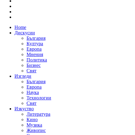
Home
Дискусии
България
Култура
Европа
Мнения
Политика
Бизнес
Свят
Изгледи
България
Европа
Наука
Технологии
Свят
Изкуство
Литература
Кино
Музика
Живопис