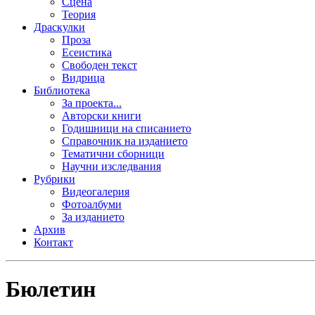
Сцена
Теория
Драскулки
Проза
Есеистика
Свободен текст
Видрица
Библиотека
За проекта...
Авторски книги
Годишници на списанието
Справочник на изданието
Тематични сборници
Научни изследвания
Рубрики
Видеогалерия
Фотоалбуми
За изданието
Архив
Контакт
Бюлетин