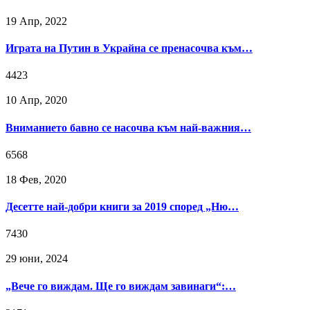
19 Апр, 2022
Играта на Путин в Украйна се пренасочва към…
4423
10 Апр, 2020
Вниманието бавно се насочва към най-важния…
6568
18 Фев, 2020
Десетте най-добри книги за 2019 според „Ню…
7430
29 юни, 2024
„Вече го виждам. Ще го виждам завинаги“:…