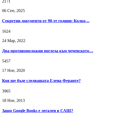
2171
06 Сeп, 2025
Секретни документи от 90-те години: Колко…
1624
24 Мар, 2022
Два противоположни погледа към чеченското…
5457
17 Ное, 2020
Коя ще бъде следващата Елена Феранте?
3965
18 Ное, 2013
Защо Google Books е легален в САЩ?