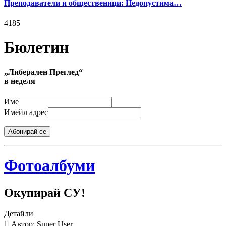
Преподаватели и общественици: Недопустима…
4185
Бюлетин
„Либерален Преглед“
в неделя
Име
Имейл адрес
Абонирай се
Фотоалбуми
Окупирай СУ!
Детайли
Автор: Super User