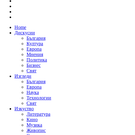
Home
Дискусии
България
Култура
Европа
Мнения
Политика
Бизнес
Свят
Изгледи
България
Европа
Наука
Технологии
Свят
Изкуство
Литература
Кино
Музика
Живопис