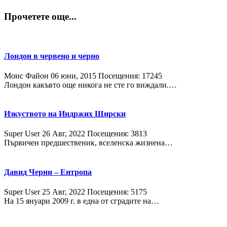
Прочетете още...
Лондон в червено и черно
Моис Файон
06 юни, 2015
Посещения: 17245
Лондон какъвто още никога не сте го виждали.…
Изкуството на Индржих Щирски
Super User
26 Авг, 2022
Посещения: 3813
Първичен предшественик, вселенска жизнена…
Давид Черни – Ентропа
Super User
25 Авг, 2022
Посещения: 5175
На 15 януари 2009 г. в една от сградите на…