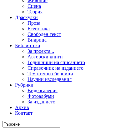
Живопис
Сцена
Теория
Драскулки
Проза
Есеистика
Свободен текст
Видрица
Библиотека
За проекта...
Авторски книги
Годишници на списанието
Справочник на изданието
Тематични сборници
Научни изследвания
Рубрики
Видеогалерия
Фотоалбуми
За изданието
Архив
Контакт