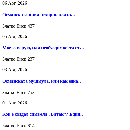
06 Авг, 2026
Османската цивилизация, която…
Златко Енев
437
05 Авг, 2026
Моето верую, или необходимостта от…
Златко Енев
237
03 Авг, 2026
Османската мушмула, или как една…
Златко Енев
753
01 Авг, 2026
Кой е създал символа „Батак“? Един…
Златко Енев
614