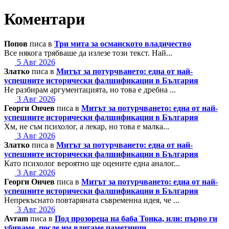
Коментари
Попов
писа в
Три мита за османското владичество
Все някога трябваше да излезе този текст. Най...
5 Авг 2026
Златко
писа в
Митът за потурчването: една от най-
успешните исторически фалшификации в България
Не разбирам аргументацията, но това е дребна ...
3 Авг 2026
Георги Ончев
писа в
Митът за потурчването: една от най-
успешните исторически фалшификации в България
Хм, не съм психолог, а лекар, но това е малка...
3 Авг 2026
Златко
писа в
Митът за потурчването: една от най-
успешните исторически фалшификации в България
Като психолог вероятно ще оцените една аналог...
3 Авг 2026
Георги Ончев
писа в
Митът за потурчването: една от най-
успешните исторически фалшификации в България
Непрекъснато повтаряната съвременна идея, че ...
3 Авг 2026
Avram
писа в
Под прозореца на баба Тонка, или: първо ги
убиваме, после им вдигаме паметници