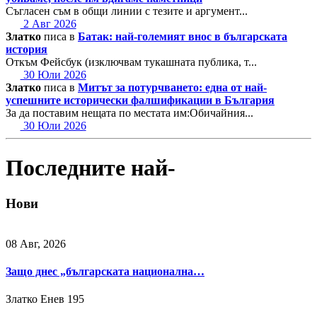
Съгласен съм в общи линии с тезите и аргумент...
2 Авг 2026
Златко
писа в
Батак: най-големият внос в българската
история
Откъм Фейсбук (изключвам тукашната публика, т...
30 Юли 2026
Златко
писа в
Митът за потурчването: една от най-
успешните исторически фалшификации в България
За да поставим нещата по местата им:Обичайния...
30 Юли 2026
Последните най-
Нови
08 Авг, 2026
Защо днес „българската национална…
Златко Енев
195