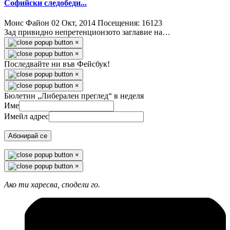
Софийски следобеди...
Моис Файон
02 Окт, 2014
Посещения: 16123
Зад привидно непретенционзото заглавие на…
×
×
Последвайте ни във Фейсбук!
×
×
Бюлетин „Либерален преглед“ в неделя
Име
Имейл адрес
Абонирай се
×
×
Ако ти харесва, сподели го.