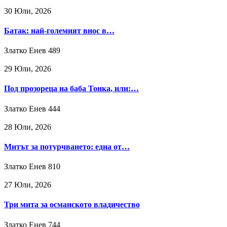
30 Юли, 2026
Батак: най-големият внос в…
Златко Енев
489
29 Юли, 2026
Под прозореца на баба Тонка, или:…
Златко Енев
444
28 Юли, 2026
Митът за потурчването: една от…
Златко Енев
810
27 Юли, 2026
Три мита за османското владичество
Златко Енев
744