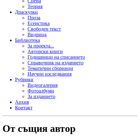
Сцена
Теория
Драскулки
Проза
Есеистика
Свободен текст
Видрица
Библиотека
За проекта...
Авторски книги
Годишници на списанието
Справочник на изданието
Тематични сборници
Научни изследвания
Рубрики
Видеогалерия
Фотоалбуми
За изданието
Архив
Контакт
От същия автор