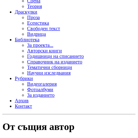
Сцена
Теория
Драскулки
Проза
Есеистика
Свободен текст
Видрица
Библиотека
За проекта...
Авторски книги
Годишници на списанието
Справочник на изданието
Тематични сборници
Научни изследвания
Рубрики
Видеогалерия
Фотоалбуми
За изданието
Архив
Контакт
От същия автор