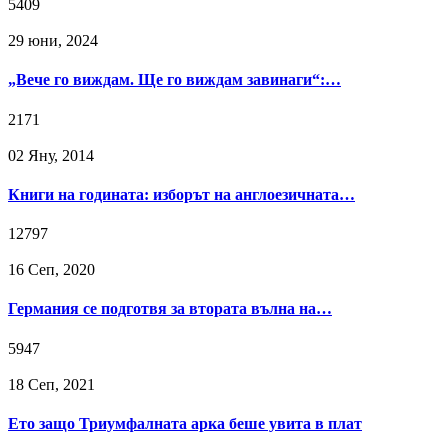
5409
29 юни, 2024
„Вече го виждам. Ще го виждам завинаги“:…
2171
02 Яну, 2014
Книги на годината: изборът на англоезичната…
12797
16 Сeп, 2020
Германия се подготвя за втората вълна на…
5947
18 Сeп, 2021
Ето защо Триумфалната арка беше увита в плат