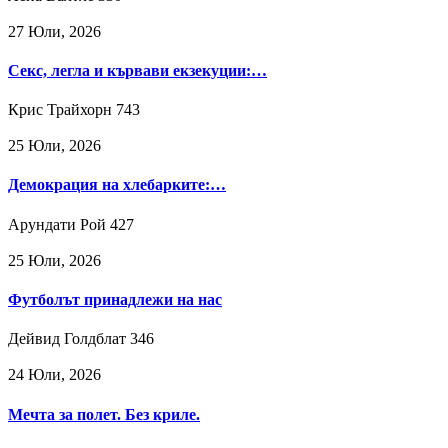
27 Юли, 2026
Секс, легла и кървави екзекуции:…
Крис Трайхорн
743
25 Юли, 2026
Демокрация на хлебарките:…
Арундати Рой
427
25 Юли, 2026
Футболът принадлежи на нас
Дейвид Голдблат
346
24 Юли, 2026
Мечта за полет. Без криле.