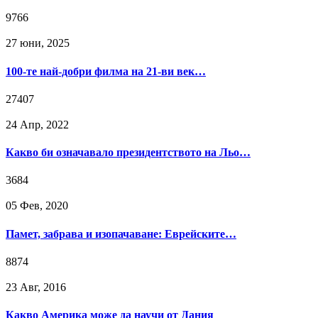
9766
27 юни, 2025
100-те най-добри филма на 21-ви век…
27407
24 Апр, 2022
Какво би означавало президентството на Льо…
3684
05 Фев, 2020
Памет, забрава и изопачаване: Еврейските…
8874
23 Авг, 2016
Какво Америка може да научи от Дания