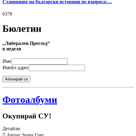
Становище на български историци по въпроса:…
6378
Бюлетин
„Либерален Преглед“
в неделя
Име
Имейл адрес
Абонирай се
Фотоалбуми
Окупирай СУ!
Детайли
Автор: Super User