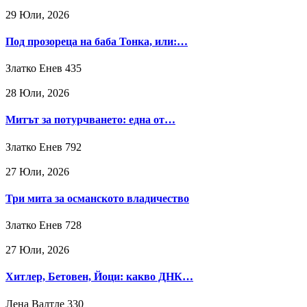
29 Юли, 2026
Под прозореца на баба Тонка, или:…
Златко Енев
435
28 Юли, 2026
Митът за потурчването: една от…
Златко Енев
792
27 Юли, 2026
Три мита за османското владичество
Златко Енев
728
27 Юли, 2026
Хитлер, Бетовен, Йоци: какво ДНК…
Лена Валтле
330