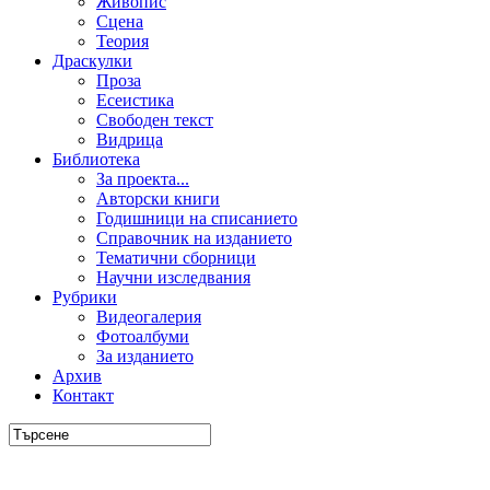
Живопис
Сцена
Теория
Драскулки
Проза
Есеистика
Свободен текст
Видрица
Библиотека
За проекта...
Авторски книги
Годишници на списанието
Справочник на изданието
Тематични сборници
Научни изследвания
Рубрики
Видеогалерия
Фотоалбуми
За изданието
Архив
Контакт