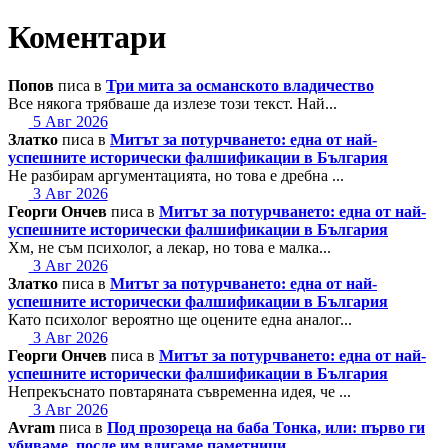
Коментари
Попов
писа в
Три мита за османското владичество
Все някога трябваше да излезе този текст. Най...
5 Авг 2026
Златко
писа в
Митът за потурчването: една от най-
успешните исторически фалшификации в България
Не разбирам аргументацията, но това е дребна ...
3 Авг 2026
Георги Ончев
писа в
Митът за потурчването: една от най-
успешните исторически фалшификации в България
Хм, не съм психолог, а лекар, но това е малка...
3 Авг 2026
Златко
писа в
Митът за потурчването: една от най-
успешните исторически фалшификации в България
Като психолог вероятно ще оцените една аналог...
3 Авг 2026
Георги Ончев
писа в
Митът за потурчването: една от най-
успешните исторически фалшификации в България
Непрекъснато повтаряната съвременна идея, че ...
3 Авг 2026
Avram
писа в
Под прозореца на баба Тонка, или: първо ги
убиваме, после им вдигаме паметници