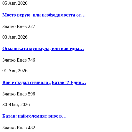
05 Авг, 2026
Моето верую, или необходимостта от…
Златко Енев
227
03 Авг, 2026
Османската мушмула, или как една…
Златко Енев
746
01 Авг, 2026
Кой е създал символа „Батак“? Един…
Златко Енев
596
30 Юли, 2026
Батак: най-големият внос в…
Златко Енев
482