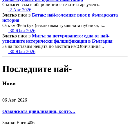
Съгласен съм в общи линии с тезите и аргумент...
2 Авг 2026
Златко
писа в
Батак: най-големият внос в българската
история
Откъм Фейсбук (изключвам тукашната публика, т...
30 Юли 2026
Златко
писа в
Митът за потурчването: една от най-
успешните исторически фалшификации в България
За да поставим нещата по местата им:Обичайния...
30 Юли 2026
Последните най-
Нови
06 Авг, 2026
Османската цивилизация, която…
Златко Енев
406