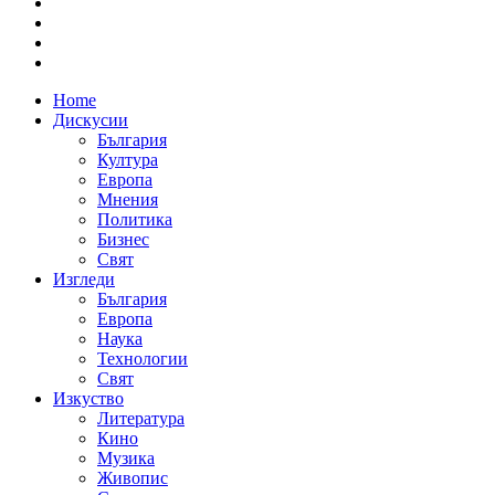
Home
Дискусии
България
Култура
Европа
Мнения
Политика
Бизнес
Свят
Изгледи
България
Европа
Наука
Технологии
Свят
Изкуство
Литература
Кино
Музика
Живопис