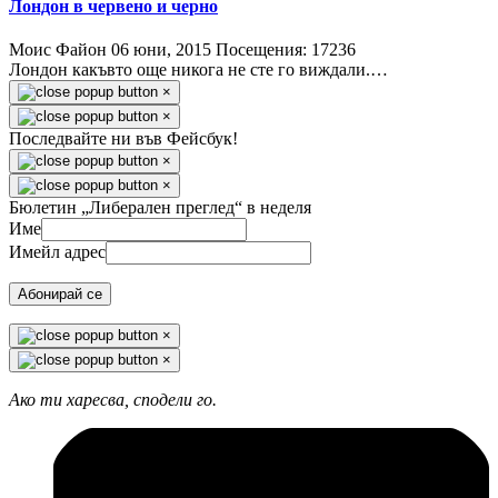
Лондон в червено и черно
Моис Файон
06 юни, 2015
Посещения: 17236
Лондон какъвто още никога не сте го виждали.…
×
×
Последвайте ни във Фейсбук!
×
×
Бюлетин „Либерален преглед“ в неделя
Име
Имейл адрес
Абонирай се
×
×
Ако ти харесва, сподели го.