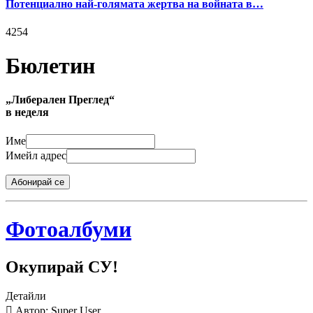
Потенциално най-голямата жертва на войната в…
4254
Бюлетин
„Либерален Преглед“
в неделя
Име
Имейл адрес
Абонирай се
Фотоалбуми
Окупирай СУ!
Детайли
Автор: Super User