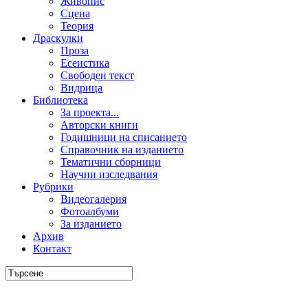
Живопис
Сцена
Теория
Драскулки
Проза
Есеистика
Свободен текст
Видрица
Библиотека
За проекта...
Авторски книги
Годишници на списанието
Справочник на изданието
Тематични сборници
Научни изследвания
Рубрики
Видеогалерия
Фотоалбуми
За изданието
Архив
Контакт