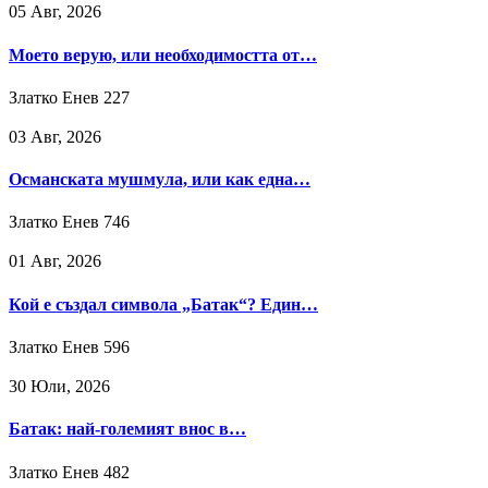
05 Авг, 2026
Моето верую, или необходимостта от…
Златко Енев
227
03 Авг, 2026
Османската мушмула, или как една…
Златко Енев
746
01 Авг, 2026
Кой е създал символа „Батак“? Един…
Златко Енев
596
30 Юли, 2026
Батак: най-големият внос в…
Златко Енев
482