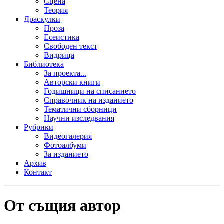
Сцена
Теория
Драскулки
Проза
Есеистика
Свободен текст
Видрица
Библиотека
За проекта...
Авторски книги
Годишници на списанието
Справочник на изданието
Тематични сборници
Научни изследвания
Рубрики
Видеогалерия
Фотоалбуми
За изданието
Архив
Контакт
От същия автор