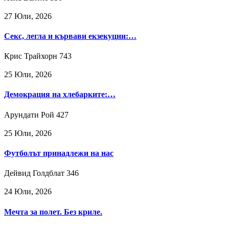
27 Юли, 2026
Секс, легла и кървави екзекуции:…
Крис Трайхорн
743
25 Юли, 2026
Демокрация на хлебарките:…
Арундати Рой
427
25 Юли, 2026
Футболът принадлежи на нас
Дейвид Голдблат
346
24 Юли, 2026
Мечта за полет. Без криле.