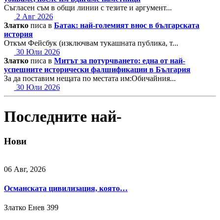
Съгласен съм в общи линии с тезите и аргумент...
2 Авг 2026
Златко
писа в
Батак: най-големият внос в българската
история
Откъм Фейсбук (изключвам тукашната публика, т...
30 Юли 2026
Златко
писа в
Митът за потурчването: една от най-
успешните исторически фалшификации в България
За да поставим нещата по местата им:Обичайния...
30 Юли 2026
Последните най-
Нови
06 Авг, 2026
Османската цивилизация, която…
Златко Енев
399