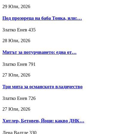
29 Юли, 2026
Под прозореца на баба Тонка, или:…
Златко Енев
435
28 Юли, 2026
Митът за потурчването: една от…
Златко Енев
791
27 Юли, 2026
Три мита за османското владичество
Златко Енев
726
27 Юли, 2026
Хитлер, Бетовен, Йоци: какво ДНК…
Лена Валтле
330