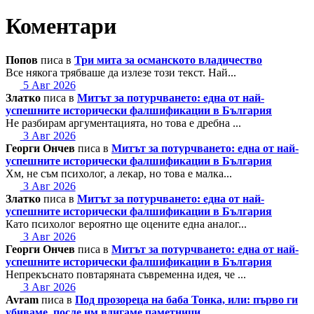
Коментари
Попов
писа в
Три мита за османското владичество
Все някога трябваше да излезе този текст. Най...
5 Авг 2026
Златко
писа в
Митът за потурчването: една от най-
успешните исторически фалшификации в България
Не разбирам аргументацията, но това е дребна ...
3 Авг 2026
Георги Ончев
писа в
Митът за потурчването: една от най-
успешните исторически фалшификации в България
Хм, не съм психолог, а лекар, но това е малка...
3 Авг 2026
Златко
писа в
Митът за потурчването: една от най-
успешните исторически фалшификации в България
Като психолог вероятно ще оцените една аналог...
3 Авг 2026
Георги Ончев
писа в
Митът за потурчването: една от най-
успешните исторически фалшификации в България
Непрекъснато повтаряната съвременна идея, че ...
3 Авг 2026
Avram
писа в
Под прозореца на баба Тонка, или: първо ги
убиваме, после им вдигаме паметници