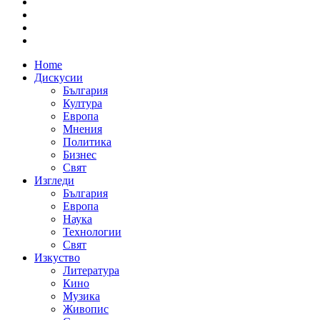
Home
Дискусии
България
Култура
Европа
Мнения
Политика
Бизнес
Свят
Изгледи
България
Европа
Наука
Технологии
Свят
Изкуство
Литература
Кино
Музика
Живопис