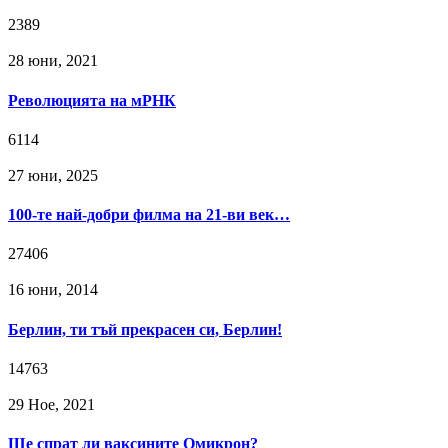
2389
28 юни, 2021
Революцията на мРНК
6114
27 юни, 2025
100-те най-добри филма на 21-ви век…
27406
16 юни, 2014
Берлин, ти тъй прекрасен си, Берлин!
14763
29 Ное, 2021
Ще спрат ли ваксините Омикрон?