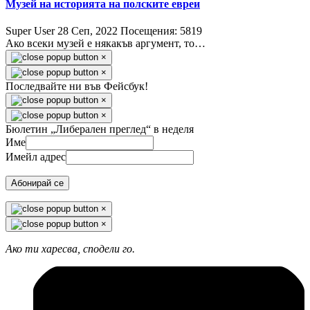
Музей на историята на полските евреи
Super User
28 Сeп, 2022
Посещения: 5819
Ако всеки музей е някакъв аргумент, то…
×
×
Последвайте ни във Фейсбук!
×
×
Бюлетин „Либерален преглед“ в неделя
Име
Имейл адрес
Абонирай се
×
×
Ако ти харесва, сподели го.