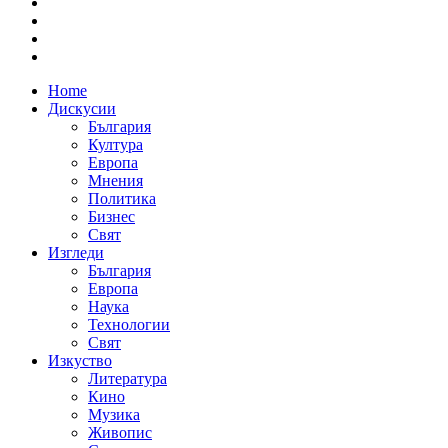
Home
Дискусии
България
Култура
Европа
Мнения
Политика
Бизнес
Свят
Изгледи
България
Европа
Наука
Технологии
Свят
Изкуство
Литература
Кино
Музика
Живопис