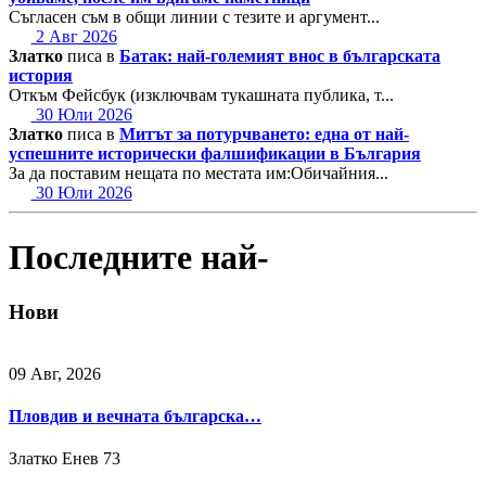
Съгласен съм в общи линии с тезите и аргумент...
2 Авг 2026
Златко
писа в
Батак: най-големият внос в българската
история
Откъм Фейсбук (изключвам тукашната публика, т...
30 Юли 2026
Златко
писа в
Митът за потурчването: една от най-
успешните исторически фалшификации в България
За да поставим нещата по местата им:Обичайния...
30 Юли 2026
Последните най-
Нови
09 Авг, 2026
Пловдив и вечната българска…
Златко Енев
73