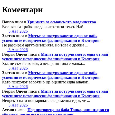
Коментари
Попов
писа в
Три мита за османското владичество
Все някога трябваше да излезе този текст. Най...
5 Авг 2026
Златко
писа в
Митът за потурчването: една от най-
успешните исторически фалшификации в България
Не разбирам аргументацията, но това е дребна ...
3 Авг 2026
Георги Ончев
писа в
Митът за потурчването: една от най-
успешните исторически фалшификации в България
Хм, не съм психолог, а лекар, но това е малка...
3 Авг 2026
Златко
писа в
Митът за потурчването: една от най-
успешните исторически фалшификации в България
Като психолог вероятно ще оцените една аналог...
3 Авг 2026
Георги Ончев
писа в
Митът за потурчването: една от най-
успешните исторически фалшификации в България
Непрекъснато повтаряната съвременна идея, че ...
3 Авг 2026
Avram
писа в
Под прозореца на баба Тонка, или: първо ги
убиваме, после им вдигаме паметници