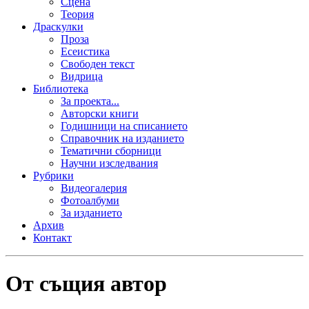
Сцена
Теория
Драскулки
Проза
Есеистика
Свободен текст
Видрица
Библиотека
За проекта...
Авторски книги
Годишници на списанието
Справочник на изданието
Тематични сборници
Научни изследвания
Рубрики
Видеогалерия
Фотоалбуми
За изданието
Архив
Контакт
От същия автор