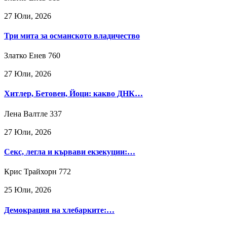
27 Юли, 2026
Три мита за османското владичество
Златко Енев
760
27 Юли, 2026
Хитлер, Бетовен, Йоци: какво ДНК…
Лена Валтле
337
27 Юли, 2026
Секс, легла и кървави екзекуции:…
Крис Трайхорн
772
25 Юли, 2026
Демокрация на хлебарките:…