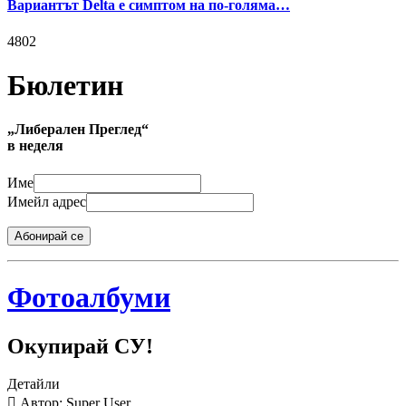
Вариантът Delta е симптом на по-голяма…
4802
Бюлетин
„Либерален Преглед“
в неделя
Име
Имейл адрес
Абонирай се
Фотоалбуми
Окупирай СУ!
Детайли
Автор: Super User