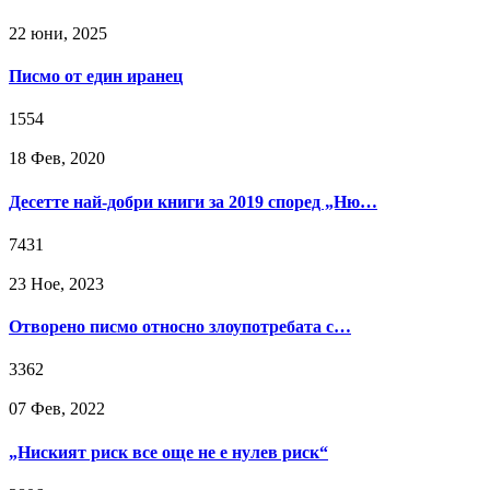
22 юни, 2025
Писмо от един иранец
1554
18 Фев, 2020
Десетте най-добри книги за 2019 според „Ню…
7431
23 Ное, 2023
Отворено писмо относно злоупотребата с…
3362
07 Фев, 2022
„Ниският риск все още не е нулев риск“