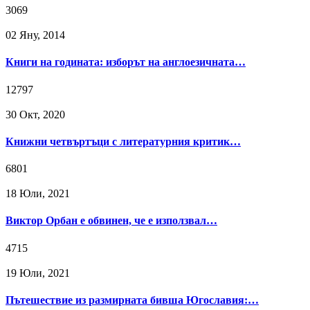
3069
02 Яну, 2014
Книги на годината: изборът на англоезичната…
12797
30 Окт, 2020
Книжни четвъртъци с литературния критик…
6801
18 Юли, 2021
Виктор Орбан е обвинен, че е използвал…
4715
19 Юли, 2021
Пътешествие из размирната бивша Югославия:…