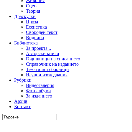
Живопис
Сцена
Теория
Драскулки
Проза
Есеистика
Свободен текст
Видрица
Библиотека
За проекта...
Авторски книги
Годишници на списанието
Справочник на изданието
Тематични сборници
Научни изследвания
Рубрики
Видеогалерия
Фотоалбуми
За изданието
Архив
Контакт