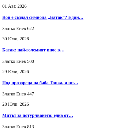
01 Авг, 2026
Кой е създал символа „Батак“? Един…
Златко Енев
622
30 Юли, 2026
Батак: най-големият внос в…
Златко Енев
500
29 Юли, 2026
Под прозореца на баба Тонка, или:…
Златко Енев
447
28 Юли, 2026
Митът за потурчването: една от…
Златко Енев
813