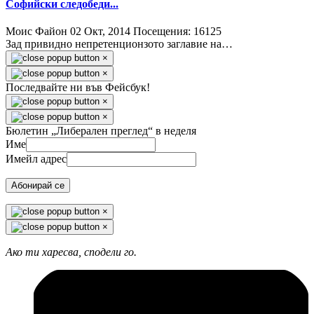
Софийски следобеди...
Моис Файон
02 Окт, 2014
Посещения: 16125
Зад привидно непретенционзото заглавие на…
×
×
Последвайте ни във Фейсбук!
×
×
Бюлетин „Либерален преглед“ в неделя
Име
Имейл адрес
Абонирай се
×
×
Ако ти харесва, сподели го.