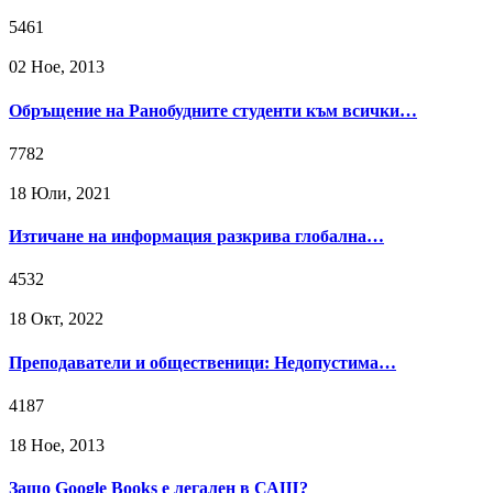
5461
02 Ное, 2013
Обръщение на Ранобудните студенти към всички…
7782
18 Юли, 2021
Изтичане на информация разкрива глобална…
4532
18 Окт, 2022
Преподаватели и общественици: Недопустима…
4187
18 Ное, 2013
Защо Google Books е легален в САЩ?