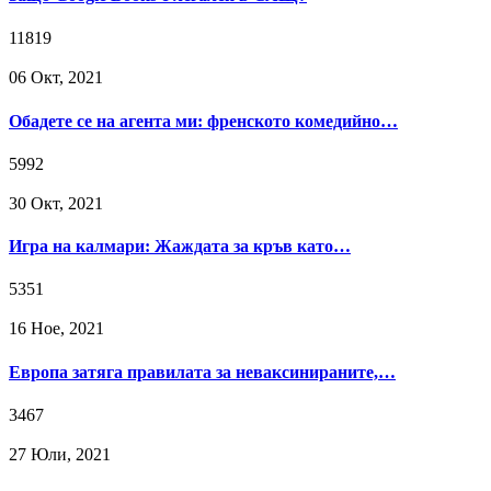
11819
06 Окт, 2021
Обадете се на агента ми: френското комедийно…
5992
30 Окт, 2021
Игра на калмари: Жаждата за кръв като…
5351
16 Ное, 2021
Европа затяга правилата за неваксинираните,…
3467
27 Юли, 2021