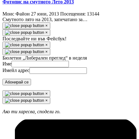
Фотопис на смутното Лето 2013
Моис Файон
27 юни, 2013
Посещения: 13144
Смутното лято на 2013, запечатано за…
×
×
Последвайте ни във Фейсбук!
×
×
Бюлетин „Либерален преглед“ в неделя
Име
Имейл адрес
Абонирай се
×
×
Ако ти харесва, сподели го.