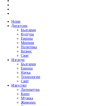
Home
Дискусии
България
Култура
Европа
Мнения
Политика
Бизнес
Свят
Изгледи
България
Европа
Наука
Технологии
Свят
Изкуство
Литература
Кино
Музика
Живопис