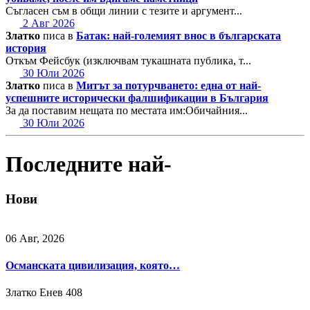
Съгласен съм в общи линии с тезите и аргумент...
2 Авг 2026
Златко
писа в
Батак: най-големият внос в българската
история
Откъм Фейсбук (изключвам тукашната публика, т...
30 Юли 2026
Златко
писа в
Митът за потурчването: една от най-
успешните исторически фалшификации в България
За да поставим нещата по местата им:Обичайния...
30 Юли 2026
Последните най-
Нови
06 Авг, 2026
Османската цивилизация, която…
Златко Енев
408