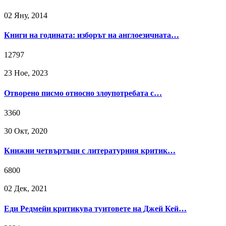
02 Яну, 2014
Книги на годината: изборът на англоезичната…
12797
23 Ное, 2023
Отворено писмо относно злоупотребата с…
3360
30 Окт, 2020
Книжни четвъртъци с литературния критик…
6800
02 Дек, 2021
Еди Редмейн критикува туитовете на Джей Кей…