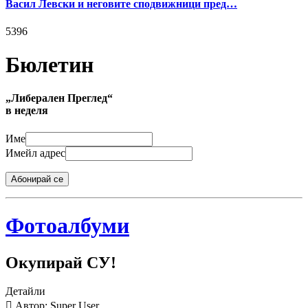
Васил Левски и неговите сподвижници пред…
5396
Бюлетин
„Либерален Преглед“
в неделя
Име
Имейл адрес
Абонирай се
Фотоалбуми
Окупирай СУ!
Детайли
Автор: Super User