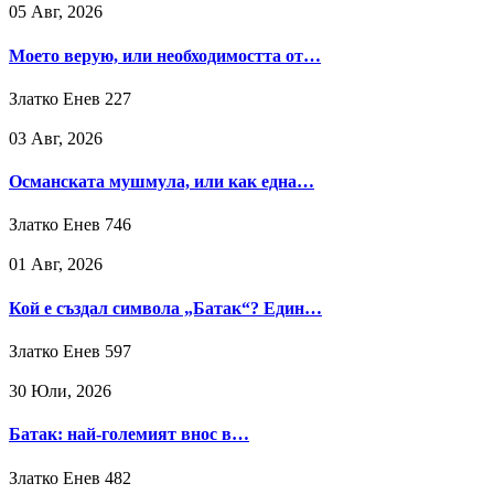
05 Авг, 2026
Моето верую, или необходимостта от…
Златко Енев
227
03 Авг, 2026
Османската мушмула, или как една…
Златко Енев
746
01 Авг, 2026
Кой е създал символа „Батак“? Един…
Златко Енев
597
30 Юли, 2026
Батак: най-големият внос в…
Златко Енев
482