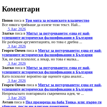
Коментари
Попов
писа в
Три мита за османското владичество
Все някога трябваше да излезе този текст. Най...
5 Авг 2026
Златко
писа в
Митът за потурчването: една от най-
успешните исторически фалшификации в България
Не разбирам аргументацията, но това е дребна ...
3 Авг 2026
Георги Ончев
писа в
Митът за потурчването: една от най-
успешните исторически фалшификации в България
Хм, не съм психолог, а лекар, но това е малка...
3 Авг 2026
Златко
писа в
Митът за потурчването: една от най-
успешните исторически фалшификации в България
Като психолог вероятно ще оцените една аналог...
3 Авг 2026
Георги Ончев
писа в
Митът за потурчването: една от най-
успешните исторически фалшификации в България
Непрекъснато повтаряната съвременна идея, че ...
3 Авг 2026
Avram
писа в
Под прозореца на баба Тонка, или: първо ги
убиваме, после им вдигаме паметници