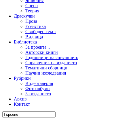
Живопис
Сцена
Теория
Драскулки
Проза
Есеистика
Свободен текст
Видрица
Библиотека
За проекта...
Авторски книги
Годишници на списанието
Справочник на изданието
Тематични сборници
Научни изследвания
Рубрики
Видеогалерия
Фотоалбуми
За изданието
Архив
Контакт