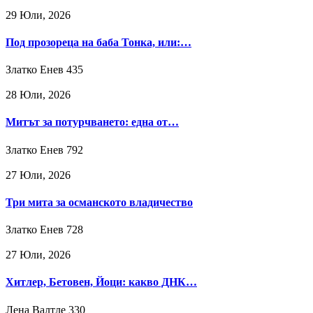
29 Юли, 2026
Под прозореца на баба Тонка, или:…
Златко Енев
435
28 Юли, 2026
Митът за потурчването: една от…
Златко Енев
792
27 Юли, 2026
Три мита за османското владичество
Златко Енев
728
27 Юли, 2026
Хитлер, Бетовен, Йоци: какво ДНК…
Лена Валтле
330