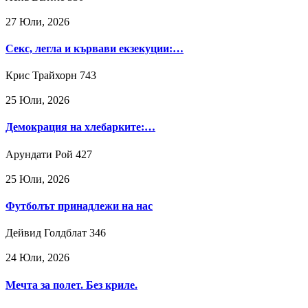
27 Юли, 2026
Секс, легла и кървави екзекуции:…
Крис Трайхорн
743
25 Юли, 2026
Демокрация на хлебарките:…
Арундати Рой
427
25 Юли, 2026
Футболът принадлежи на нас
Дейвид Голдблат
346
24 Юли, 2026
Мечта за полет. Без криле.