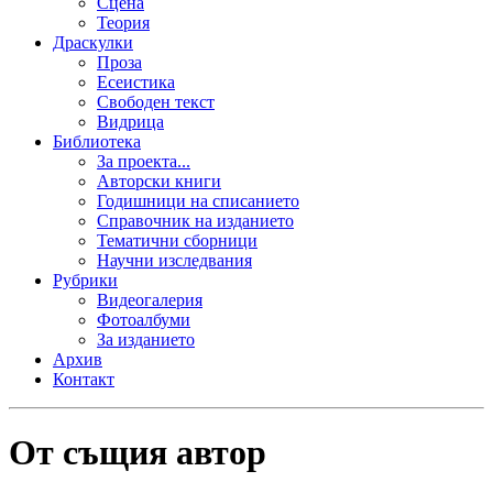
Сцена
Теория
Драскулки
Проза
Есеистика
Свободен текст
Видрица
Библиотека
За проекта...
Авторски книги
Годишници на списанието
Справочник на изданието
Тематични сборници
Научни изследвания
Рубрики
Видеогалерия
Фотоалбуми
За изданието
Архив
Контакт
От същия автор