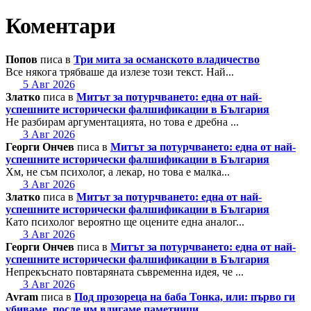
Коментари
Попов
писа в
Три мита за османското владичество
Все някога трябваше да излезе този текст. Най...
5 Авг 2026
Златко
писа в
Митът за потурчването: една от най-
успешните исторически фалшификации в България
Не разбирам аргументацията, но това е дребна ...
3 Авг 2026
Георги Ончев
писа в
Митът за потурчването: една от най-
успешните исторически фалшификации в България
Хм, не съм психолог, а лекар, но това е малка...
3 Авг 2026
Златко
писа в
Митът за потурчването: една от най-
успешните исторически фалшификации в България
Като психолог вероятно ще оцените една аналог...
3 Авг 2026
Георги Ончев
писа в
Митът за потурчването: една от най-
успешните исторически фалшификации в България
Непрекъснато повтаряната съвременна идея, че ...
3 Авг 2026
Avram
писа в
Под прозореца на баба Тонка, или: първо ги
убиваме, после им вдигаме паметници