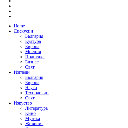
Home
Дискусии
България
Култура
Европа
Мнения
Политика
Бизнес
Свят
Изгледи
България
Европа
Наука
Технологии
Свят
Изкуство
Литература
Кино
Музика
Живопис