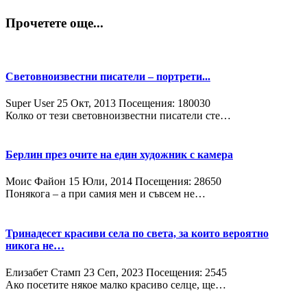
Прочетете още...
Световноизвестни писатели – портрети...
Super User
25 Окт, 2013
Посещения: 180030
Колко от тези световноизвестни писатели сте…
Берлин през очите на един художник с камера
Моис Файон
15 Юли, 2014
Посещения: 28650
Понякога – а при самия мен и съвсем не…
Тринадесет красиви села по света, за които вероятно
никога не…
Елизабет Стамп
23 Сeп, 2023
Посещения: 2545
Ако посетите някое малко красиво селце, ще…