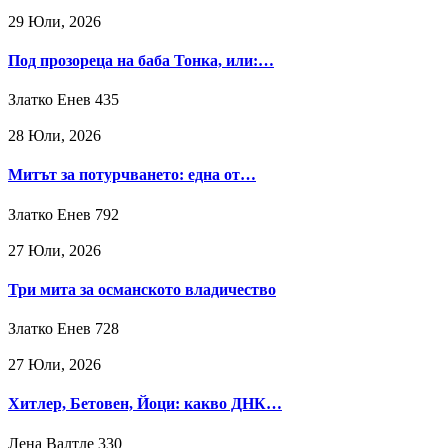
29 Юли, 2026
Под прозореца на баба Тонка, или:…
Златко Енев
435
28 Юли, 2026
Митът за потурчването: една от…
Златко Енев
792
27 Юли, 2026
Три мита за османското владичество
Златко Енев
728
27 Юли, 2026
Хитлер, Бетовен, Йоци: какво ДНК…
Лена Валтле
330