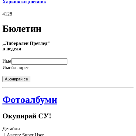
Харковски дневник
4128
Бюлетин
„Либерален Преглед“
в неделя
Име
Имейл адрес
Абонирай се
Фотоалбуми
Окупирай СУ!
Детайли
Автор: Super User