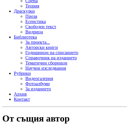
Сцена
Теория
Драскулки
Проза
Есеистика
Свободен текст
Видрица
Библиотека
За проекта...
Авторски книги
Годишници на списанието
Справочник на изданието
Тематични сборници
Научни изследвания
Рубрики
Видеогалерия
Фотоалбуми
За изданието
Архив
Контакт
От същия автор