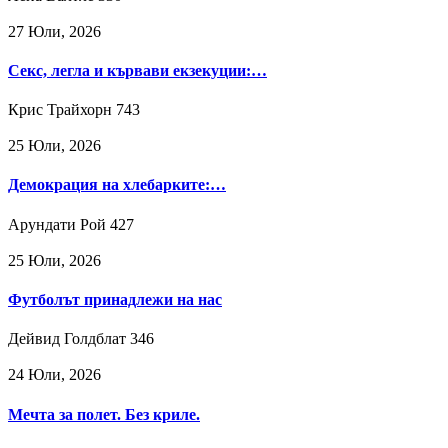
27 Юли, 2026
Секс, легла и кървави екзекуции:…
Крис Трайхорн
743
25 Юли, 2026
Демокрация на хлебарките:…
Арундати Рой
427
25 Юли, 2026
Футболът принадлежи на нас
Дейвид Голдблат
346
24 Юли, 2026
Мечта за полет. Без криле.