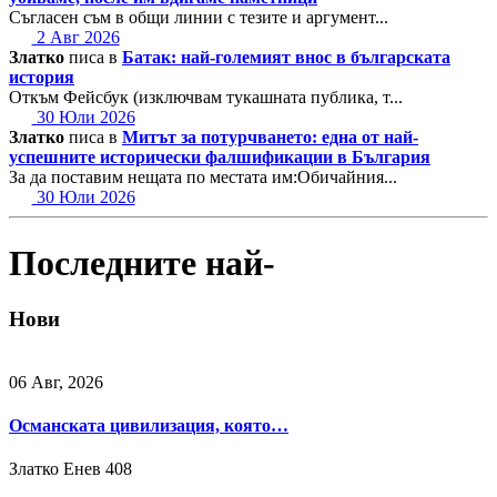
Съгласен съм в общи линии с тезите и аргумент...
2 Авг 2026
Златко
писа в
Батак: най-големият внос в българската
история
Откъм Фейсбук (изключвам тукашната публика, т...
30 Юли 2026
Златко
писа в
Митът за потурчването: една от най-
успешните исторически фалшификации в България
За да поставим нещата по местата им:Обичайния...
30 Юли 2026
Последните най-
Нови
06 Авг, 2026
Османската цивилизация, която…
Златко Енев
408