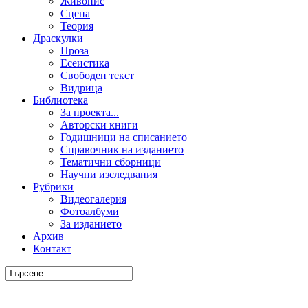
Живопис
Сцена
Теория
Драскулки
Проза
Есеистика
Свободен текст
Видрица
Библиотека
За проекта...
Авторски книги
Годишници на списанието
Справочник на изданието
Тематични сборници
Научни изследвания
Рубрики
Видеогалерия
Фотоалбуми
За изданието
Архив
Контакт