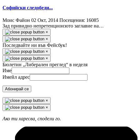
Софийски следобеди...
Моис Файон
02 Окт, 2014
Посещения: 16085
Зад привидно непретенционзото заглавие на…
×
×
Последвайте ни във Фейсбук!
×
×
Бюлетин „Либерален преглед“ в неделя
Име
Имейл адрес
Абонирай се
×
×
Ако ти харесва, сподели го.