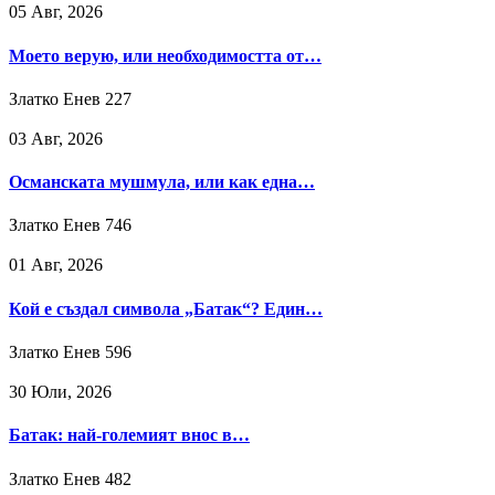
05 Авг, 2026
Моето верую, или необходимостта от…
Златко Енев
227
03 Авг, 2026
Османската мушмула, или как една…
Златко Енев
746
01 Авг, 2026
Кой е създал символа „Батак“? Един…
Златко Енев
596
30 Юли, 2026
Батак: най-големият внос в…
Златко Енев
482