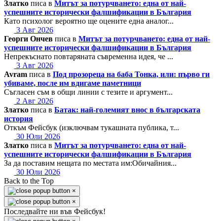
Златко
писа в
Митът за потурчването: една от най-
успешните исторически фалшификации в България
Като психолог вероятно ще оцените една аналог...
3 Авг 2026
Георги Ончев
писа в
Митът за потурчването: една от най-
успешните исторически фалшификации в България
Непрекъснато повтаряната съвременна идея, че ...
3 Авг 2026
Avram
писа в
Под прозореца на баба Тонка, или: първо ги
убиваме, после им вдигаме паметници
Съгласен съм в общи линии с тезите и аргумент...
2 Авг 2026
Златко
писа в
Батак: най-големият внос в българската
история
Откъм Фейсбук (изключвам тукашната публика, т...
30 Юли 2026
Златко
писа в
Митът за потурчването: една от най-
успешните исторически фалшификации в България
За да поставим нещата по местата им:Обичайния...
30 Юли 2026
Back to the Top
×
×
Последвайте ни във Фейсбук!