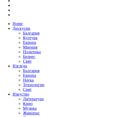
Home
Дискусии
България
Култура
Европа
Мнения
Политика
Бизнес
Свят
Изгледи
България
Европа
Наука
Технологии
Свят
Изкуство
Литература
Кино
Музика
Живопис