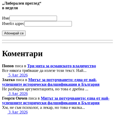
„Либерален преглед“
в неделя
Име
Имейл адрес
Абонирай се
Коментари
Попов
писа в
Три мита за османското владичество
Все някога трябваше да излезе този текст. Най...
5 Авг 2026
Златко
писа в
Митът за потурчването: една от най-
успешните исторически фалшификации в България
Не разбирам аргументацията, но това е дребна ...
3 Авг 2026
Георги Ончев
писа в
Митът за потурчването: една от най-
успешните исторически фалшификации в България
Хм, не съм психолог, а лекар, но това е малка...
3 Авг 2026