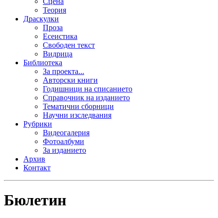
Сцена
Теория
Драскулки
Проза
Есеистика
Свободен текст
Видрица
Библиотека
За проекта...
Авторски книги
Годишници на списанието
Справочник на изданието
Тематични сборници
Научни изследвания
Рубрики
Видеогалерия
Фотоалбуми
За изданието
Архив
Контакт
Бюлетин