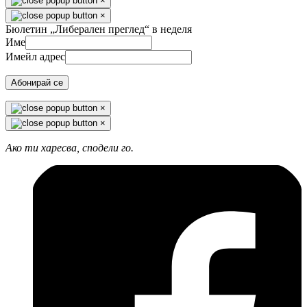
×
×
Бюлетин „Либерален преглед“ в неделя
Име
Имейл адрес
Абонирай се
×
×
Ако ти харесва, сподели го.