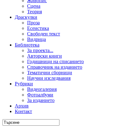
Живопис
Сцена
Теория
Драскулки
Проза
Есеистика
Свободен текст
Видрица
Библиотека
За проекта...
Авторски книги
Годишници на списанието
Справочник на изданието
Тематични сборници
Научни изследвания
Рубрики
Видеогалерия
Фотоалбуми
За изданието
Архив
Контакт