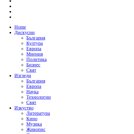
Home
Дискусии
България
Култура
Европа
Мнения
Политика
Бизнес
Свят
Изгледи
България
Европа
Наука
Технологии
Свят
Изкуство
Литература
Кино
Музика
Живопис