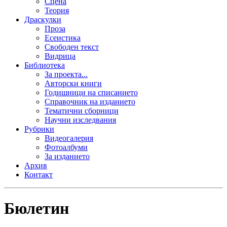
Сцена
Теория
Драскулки
Проза
Есеистика
Свободен текст
Видрица
Библиотека
За проекта...
Авторски книги
Годишници на списанието
Справочник на изданието
Тематични сборници
Научни изследвания
Рубрики
Видеогалерия
Фотоалбуми
За изданието
Архив
Контакт
Бюлетин