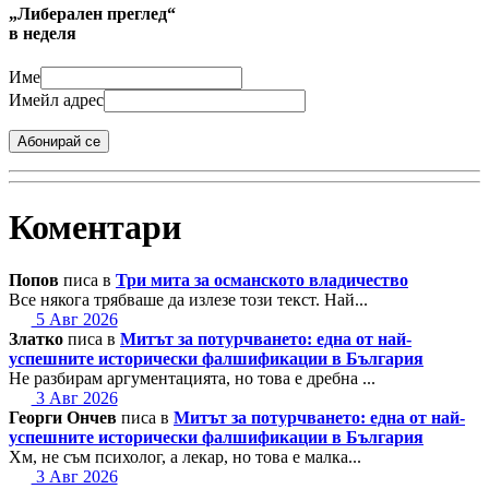
„Либерален преглед“
в неделя
Име
Имейл адрес
Абонирай се
Коментари
Попов
писа в
Три мита за османското владичество
Все някога трябваше да излезе този текст. Най...
5 Авг 2026
Златко
писа в
Митът за потурчването: една от най-
успешните исторически фалшификации в България
Не разбирам аргументацията, но това е дребна ...
3 Авг 2026
Георги Ончев
писа в
Митът за потурчването: една от най-
успешните исторически фалшификации в България
Хм, не съм психолог, а лекар, но това е малка...
3 Авг 2026