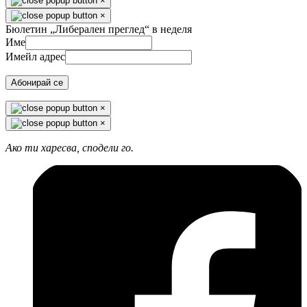
×
×
Бюлетин „Либерален преглед“ в неделя
Име
Имейл адрес
Абонирай се
×
×
Ако ти харесва, сподели го.