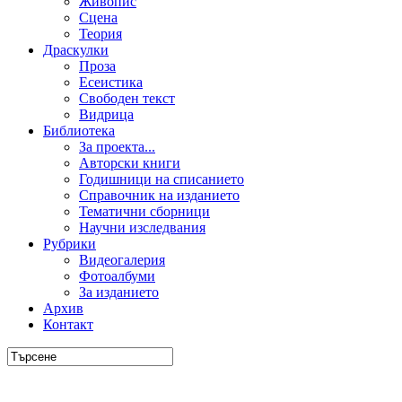
Живопис
Сцена
Теория
Драскулки
Проза
Есеистика
Свободен текст
Видрица
Библиотека
За проекта...
Авторски книги
Годишници на списанието
Справочник на изданието
Тематични сборници
Научни изследвания
Рубрики
Видеогалерия
Фотоалбуми
За изданието
Архив
Контакт