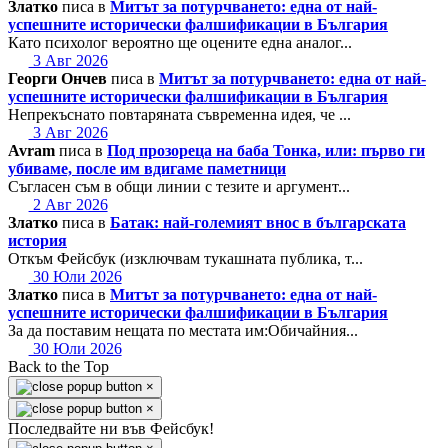
Златко
писа в
Митът за потурчването: една от най-
успешните исторически фалшификации в България
Като психолог вероятно ще оцените една аналог...
3 Авг 2026
Георги Ончев
писа в
Митът за потурчването: една от най-
успешните исторически фалшификации в България
Непрекъснато повтаряната съвременна идея, че ...
3 Авг 2026
Avram
писа в
Под прозореца на баба Тонка, или: първо ги
убиваме, после им вдигаме паметници
Съгласен съм в общи линии с тезите и аргумент...
2 Авг 2026
Златко
писа в
Батак: най-големият внос в българската
история
Откъм Фейсбук (изключвам тукашната публика, т...
30 Юли 2026
Златко
писа в
Митът за потурчването: една от най-
успешните исторически фалшификации в България
За да поставим нещата по местата им:Обичайния...
30 Юли 2026
Back to the Top
×
×
Последвайте ни във Фейсбук!