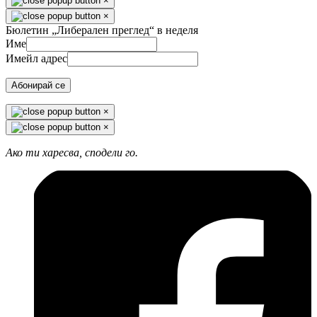
×
×
Бюлетин „Либерален преглед“ в неделя
Име
Имейл адрес
Абонирай се
×
×
Ако ти харесва, сподели го.