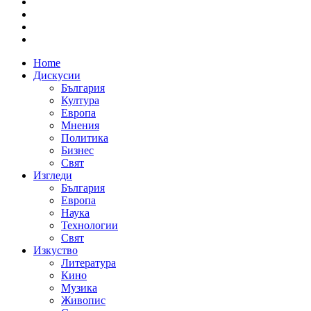
Home
Дискусии
България
Култура
Европа
Мнения
Политика
Бизнес
Свят
Изгледи
България
Европа
Наука
Технологии
Свят
Изкуство
Литература
Кино
Музика
Живопис