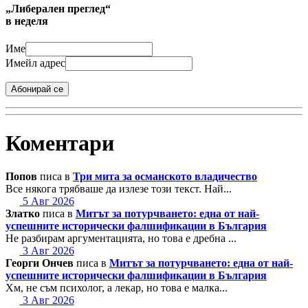
„Либерален преглед“
в неделя
Име
Имейл адрес
Абонирай се
Коментари
Попов
писа в
Три мита за османското владичество
Все някога трябваше да излезе този текст. Най...
5 Авг 2026
Златко
писа в
Митът за потурчването: една от най-
успешните исторически фалшификации в България
Не разбирам аргументацията, но това е дребна ...
3 Авг 2026
Георги Ончев
писа в
Митът за потурчването: една от най-
успешните исторически фалшификации в България
Хм, не съм психолог, а лекар, но това е малка...
3 Авг 2026