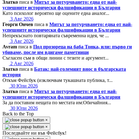
Златко
писа в
Митът за потурчването: една от най-
успешните исторически фалшификации в България
Като психолог вероятно ще оцените една аналог...
3 Авг 2026
Георги Ончев
писа в
Митът за потурчването: една от най-
успешните исторически фалшификации в България
Непрекъснато повтаряната съвременна идея, че ...
3 Авг 2026
Avram
писа в
Под прозореца на баба Тонка, или: първо ги
убиваме, после им вдигаме паметници
Съгласен съм в общи линии с тезите и аргумент...
2 Авг 2026
Златко
писа в
Батак: най-големият внос в българската
история
Откъм Фейсбук (изключвам тукашната публика, т...
30 Юли 2026
Златко
писа в
Митът за потурчването: една от най-
успешните исторически фалшификации в България
За да поставим нещата по местата им:Обичайния...
30 Юли 2026
Back to the Top
×
×
Последвайте ни във Фейсбук!