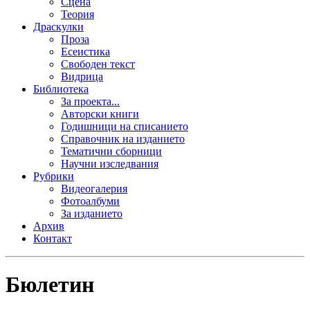
Сцена
Теория
Драскулки
Проза
Есеистика
Свободен текст
Видрица
Библиотека
За проекта...
Авторски книги
Годишници на списанието
Справочник на изданието
Тематични сборници
Научни изследвания
Рубрики
Видеогалерия
Фотоалбуми
За изданието
Архив
Контакт
Бюлетин