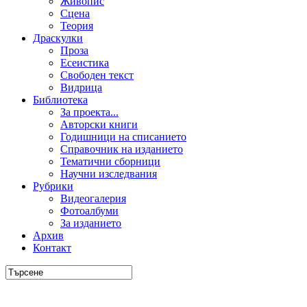
Живопис
Сцена
Теория
Драскулки
Проза
Есеистика
Свободен текст
Видрица
Библиотека
За проекта...
Авторски книги
Годишници на списанието
Справочник на изданието
Тематични сборници
Научни изследвания
Рубрики
Видеогалерия
Фотоалбуми
За изданието
Архив
Контакт