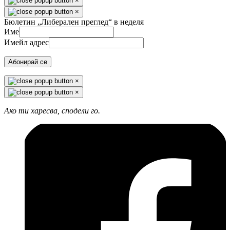
×
×
Бюлетин „Либерален преглед“ в неделя
Име
Имейл адрес
Абонирай се
×
×
Ако ти харесва, сподели го.