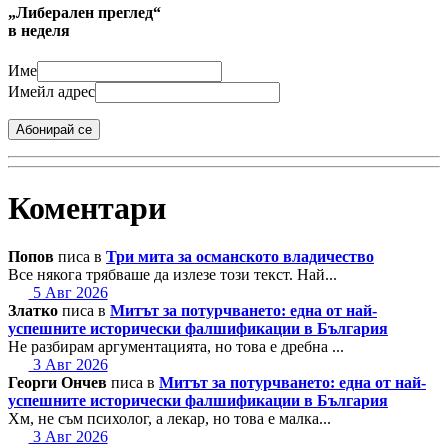
„Либерален преглед“
в неделя
Име
Имейл адрес
Абонирай се
Коментари
Попов
писа в
Три мита за османското владичество
Все някога трябваше да излезе този текст. Най...
5 Авг 2026
Златко
писа в
Митът за потурчването: една от най-
успешните исторически фалшификации в България
Не разбирам аргументацията, но това е дребна ...
3 Авг 2026
Георги Ончев
писа в
Митът за потурчването: една от най-
успешните исторически фалшификации в България
Хм, не съм психолог, а лекар, но това е малка...
3 Авг 2026