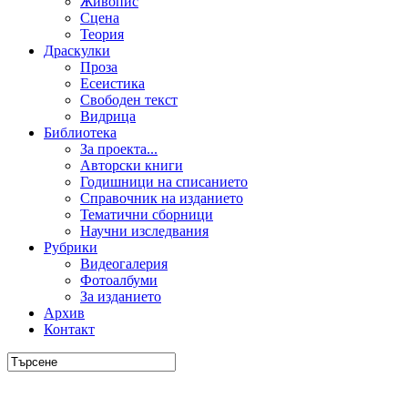
Живопис
Сцена
Теория
Драскулки
Проза
Есеистика
Свободен текст
Видрица
Библиотека
За проекта...
Авторски книги
Годишници на списанието
Справочник на изданието
Тематични сборници
Научни изследвания
Рубрики
Видеогалерия
Фотоалбуми
За изданието
Архив
Контакт