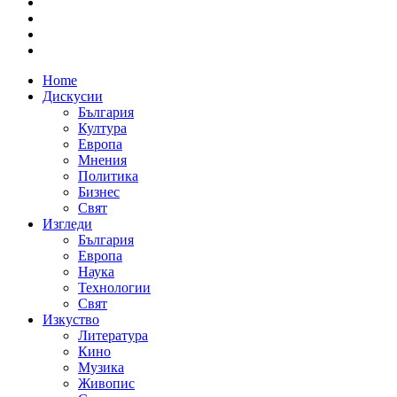
Home
Дискусии
България
Култура
Европа
Мнения
Политика
Бизнес
Свят
Изгледи
България
Европа
Наука
Технологии
Свят
Изкуство
Литература
Кино
Музика
Живопис