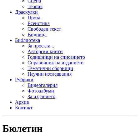
Сцена
Теория
Драскулки
Проза
Есеистика
Свободен текст
Видрица
Библиотека
За проекта...
Авторски книги
Годишници на списанието
Справочник на изданието
Тематични сборници
Научни изследвания
Рубрики
Видеогалерия
Фотоалбуми
За изданието
Архив
Контакт
Бюлетин