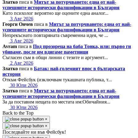
Златко
писа в
Митът за потурчването: една от най-
успешните исторически фалшификации в България
Като психолог вероятно ще оцените една аналог...
3 Авг 2026
Георги Ончев
писа в
Митът за потурчването: една от най-
успешните исторически фалшификации в България
Непрекъснато повтаряната съвременна идея, че ...
3 Авг 2026
Avram
писа в
Под прозореца на баба Тонка, или: първо ги
убиваме, после им вдигаме паметници
Съгласен съм в общи линии с тезите и аргумент...
2 Авг 2026
Златко
писа в
Батак: най-големият внос в българската
история
Откъм Фейсбук (изключвам тукашната публика, т...
30 Юли 2026
Златко
писа в
Митът за потурчването: една от най-
успешните исторически фалшификации в България
За да поставим нещата по местата им:Обичайния...
30 Юли 2026
Back to the Top
×
×
Последвайте ни във Фейсбук!