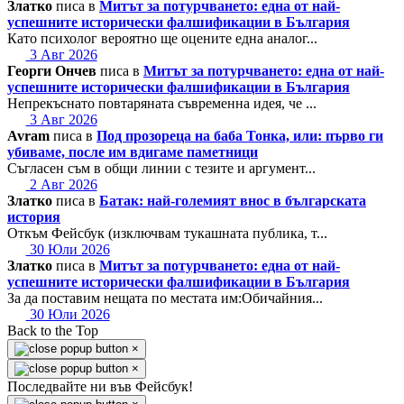
Златко
писа в
Митът за потурчването: една от най-
успешните исторически фалшификации в България
Като психолог вероятно ще оцените една аналог...
3 Авг 2026
Георги Ончев
писа в
Митът за потурчването: една от най-
успешните исторически фалшификации в България
Непрекъснато повтаряната съвременна идея, че ...
3 Авг 2026
Avram
писа в
Под прозореца на баба Тонка, или: първо ги
убиваме, после им вдигаме паметници
Съгласен съм в общи линии с тезите и аргумент...
2 Авг 2026
Златко
писа в
Батак: най-големият внос в българската
история
Откъм Фейсбук (изключвам тукашната публика, т...
30 Юли 2026
Златко
писа в
Митът за потурчването: една от най-
успешните исторически фалшификации в България
За да поставим нещата по местата им:Обичайния...
30 Юли 2026
Back to the Top
×
×
Последвайте ни във Фейсбук!