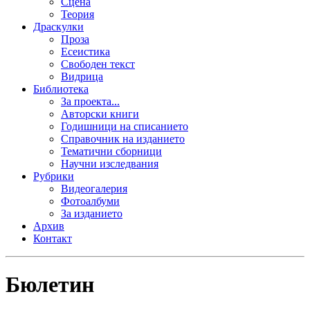
Сцена
Теория
Драскулки
Проза
Есеистика
Свободен текст
Видрица
Библиотека
За проекта...
Авторски книги
Годишници на списанието
Справочник на изданието
Тематични сборници
Научни изследвания
Рубрики
Видеогалерия
Фотоалбуми
За изданието
Архив
Контакт
Бюлетин