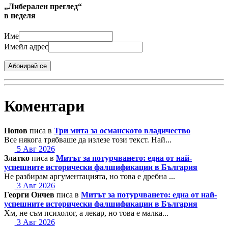
„Либерален преглед“
в неделя
Име
Имейл адрес
Абонирай се
Коментари
Попов
писа в
Три мита за османското владичество
Все някога трябваше да излезе този текст. Най...
5 Авг 2026
Златко
писа в
Митът за потурчването: една от най-
успешните исторически фалшификации в България
Не разбирам аргументацията, но това е дребна ...
3 Авг 2026
Георги Ончев
писа в
Митът за потурчването: една от най-
успешните исторически фалшификации в България
Хм, не съм психолог, а лекар, но това е малка...
3 Авг 2026