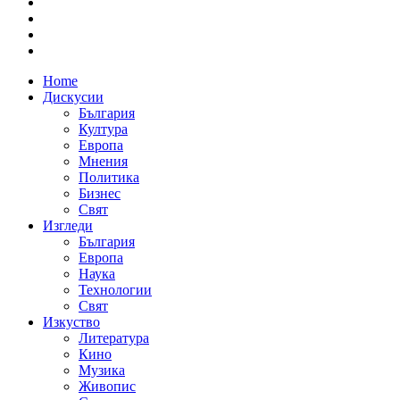
Home
Дискусии
България
Култура
Европа
Мнения
Политика
Бизнес
Свят
Изгледи
България
Европа
Наука
Технологии
Свят
Изкуство
Литература
Кино
Музика
Живопис