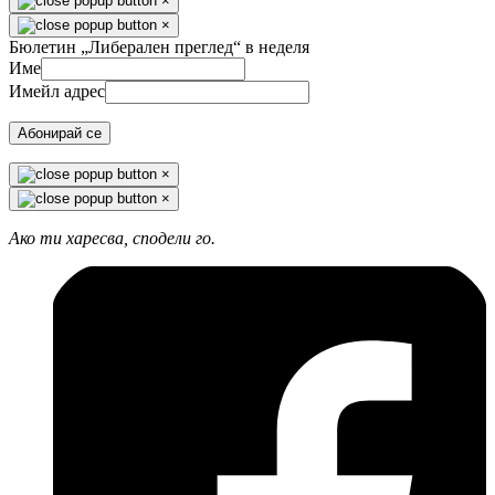
×
×
Бюлетин „Либерален преглед“ в неделя
Име
Имейл адрес
Абонирай се
×
×
Ако ти харесва, сподели го.