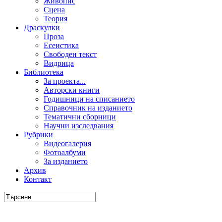
Живопис
Сцена
Теория
Драскулки
Проза
Есеистика
Свободен текст
Видрица
Библиотека
За проекта...
Авторски книги
Годишници на списанието
Справочник на изданието
Тематични сборници
Научни изследвания
Рубрики
Видеогалерия
Фотоалбуми
За изданието
Архив
Контакт