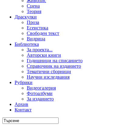
Живопис
Сцена
Теория
Драскулки
Проза
Есеистика
Свободен текст
Видрица
Библиотека
За проекта...
Авторски книги
Годишници на списанието
Справочник на изданието
Тематични сборници
Научни изследвания
Рубрики
Видеогалерия
Фотоалбуми
За изданието
Архив
Контакт