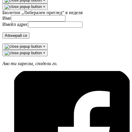
×
×
Бюлетин „Либерален преглед“ в неделя
Име
Имейл адрес
Абонирай се
×
×
Ако ти харесва, сподели го.