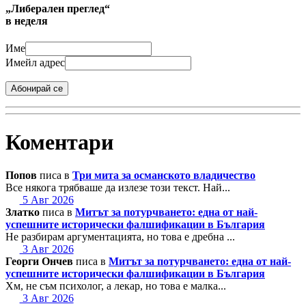
„Либерален преглед“
в неделя
Име
Имейл адрес
Абонирай се
Коментари
Попов
писа в
Три мита за османското владичество
Все някога трябваше да излезе този текст. Най...
5 Авг 2026
Златко
писа в
Митът за потурчването: една от най-
успешните исторически фалшификации в България
Не разбирам аргументацията, но това е дребна ...
3 Авг 2026
Георги Ончев
писа в
Митът за потурчването: една от най-
успешните исторически фалшификации в България
Хм, не съм психолог, а лекар, но това е малка...
3 Авг 2026