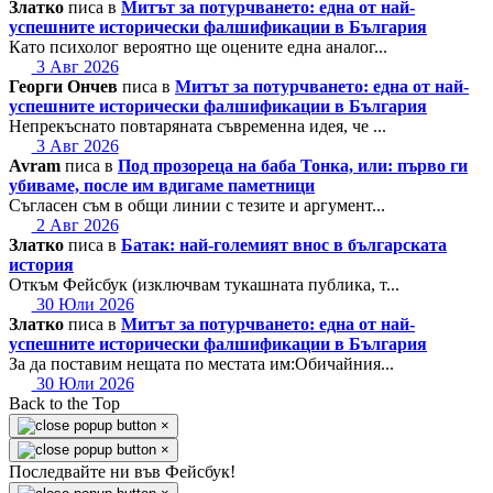
Златко
писа в
Митът за потурчването: една от най-
успешните исторически фалшификации в България
Като психолог вероятно ще оцените една аналог...
3 Авг 2026
Георги Ончев
писа в
Митът за потурчването: една от най-
успешните исторически фалшификации в България
Непрекъснато повтаряната съвременна идея, че ...
3 Авг 2026
Avram
писа в
Под прозореца на баба Тонка, или: първо ги
убиваме, после им вдигаме паметници
Съгласен съм в общи линии с тезите и аргумент...
2 Авг 2026
Златко
писа в
Батак: най-големият внос в българската
история
Откъм Фейсбук (изключвам тукашната публика, т...
30 Юли 2026
Златко
писа в
Митът за потурчването: една от най-
успешните исторически фалшификации в България
За да поставим нещата по местата им:Обичайния...
30 Юли 2026
Back to the Top
×
×
Последвайте ни във Фейсбук!