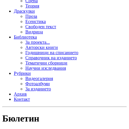
Сцена
Теория
Драскулки
Проза
Есеистика
Свободен текст
Видрица
Библиотека
За проекта...
Авторски книги
Годишници на списанието
Справочник на изданието
Тематични сборници
Научни изследвания
Рубрики
Видеогалерия
Фотоалбуми
За изданието
Архив
Контакт
Бюлетин