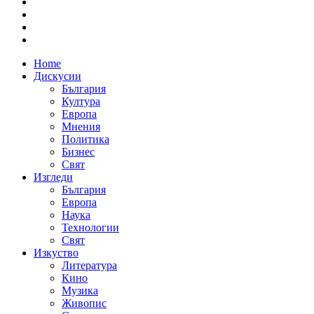
Home
Дискусии
България
Култура
Европа
Мнения
Политика
Бизнес
Свят
Изгледи
България
Европа
Наука
Технологии
Свят
Изкуство
Литература
Кино
Музика
Живопис