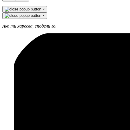
×
×
Ако ти харесва, сподели го.