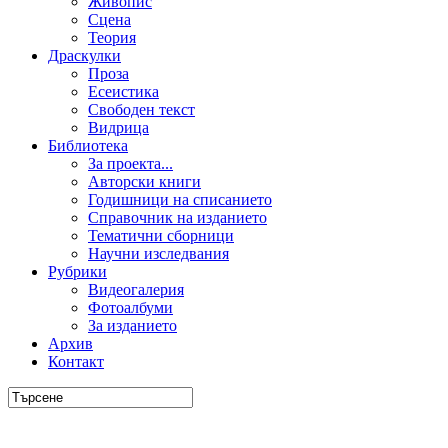
Живопис
Сцена
Теория
Драскулки
Проза
Есеистика
Свободен текст
Видрица
Библиотека
За проекта...
Авторски книги
Годишници на списанието
Справочник на изданието
Тематични сборници
Научни изследвания
Рубрики
Видеогалерия
Фотоалбуми
За изданието
Архив
Контакт