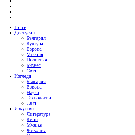
Home
Дискусии
България
Култура
Европа
Мнения
Политика
Бизнес
Свят
Изгледи
България
Европа
Наука
Технологии
Свят
Изкуство
Литература
Кино
Музика
Живопис