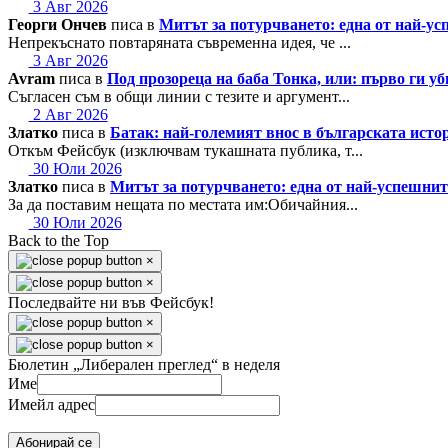
3 Авг 2026
Георги Ончев
писа в
Митът за потурчването: една от най-
Непрекъснато повтаряната съвременна идея, че ...
3 Авг 2026
Avram
писа в
Под прозореца на баба Тонка, или: първо ги у
Съгласен съм в общи линии с тезите и аргумент...
2 Авг 2026
Златко
писа в
Батак: най-големият внос в българската исто
Откъм Фейсбук (изключвам тукашната публика, т...
30 Юли 2026
Златко
писа в
Митът за потурчването: една от най-успешн
За да поставим нещата по местата им:Обичайния...
30 Юли 2026
Back to the Top
×
×
Последвайте ни във Фейсбук!
×
×
Бюлетин „Либерален преглед“ в неделя
Име
Имейл адрес
Абонирай се