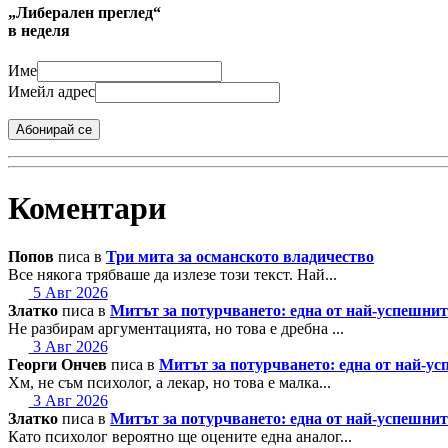
„Либерален преглед“
в неделя
Име
Имейл адрес
Абонирай се
Коментари
Попов
писа в
Три мита за османското владичество
Все някога трябваше да излезе този текст. Най...
5 Авг 2026
Златко
писа в
Митът за потурчването: една от най-успешн
Не разбирам аргументацията, но това е дребна ...
3 Авг 2026
Георги Ончев
писа в
Митът за потурчването: една от най-
Хм, не съм психолог, а лекар, но това е малка...
3 Авг 2026
Златко
писа в
Митът за потурчването: една от най-успешн
Като психолог вероятно ще оцените една аналог...