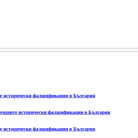
ите исторически фалшификации в България
успешните исторически фалшификации в България
ите исторически фалшификации в България