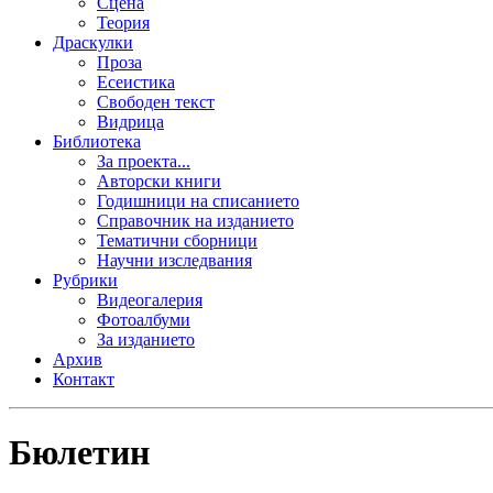
Сцена
Теория
Драскулки
Проза
Есеистика
Свободен текст
Видрица
Библиотека
За проекта...
Авторски книги
Годишници на списанието
Справочник на изданието
Тематични сборници
Научни изследвания
Рубрики
Видеогалерия
Фотоалбуми
За изданието
Архив
Контакт
Бюлетин