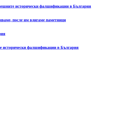
успешните исторически фалшификации в България
биваме, после им вдигаме паметници
рия
ите исторически фалшификации в България