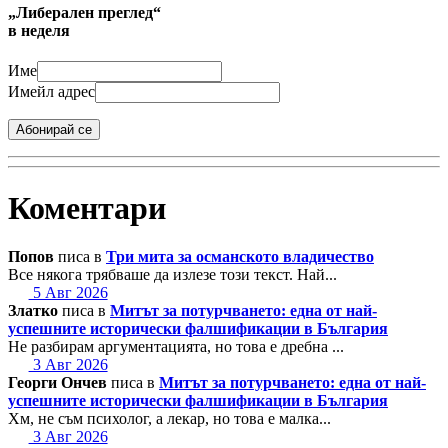
„Либерален преглед“
в неделя
Име
Имейл адрес
Абонирай се
Коментари
Попов
писа в
Три мита за османското владичество
Все някога трябваше да излезе този текст. Най...
5 Авг 2026
Златко
писа в
Митът за потурчването: една от най-
успешните исторически фалшификации в България
Не разбирам аргументацията, но това е дребна ...
3 Авг 2026
Георги Ончев
писа в
Митът за потурчването: една от най-
успешните исторически фалшификации в България
Хм, не съм психолог, а лекар, но това е малка...
3 Авг 2026