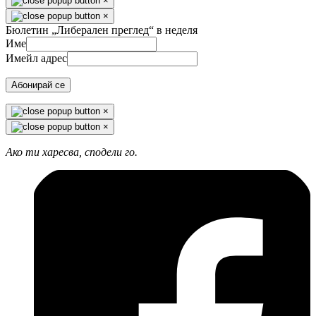
×
×
Бюлетин „Либерален преглед“ в неделя
Име
Имейл адрес
Абонирай се
×
×
Ако ти харесва, сподели го.