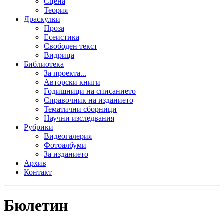
Сцена
Теория
Драскулки
Проза
Есеистика
Свободен текст
Видрица
Библиотека
За проекта...
Авторски книги
Годишници на списанието
Справочник на изданието
Тематични сборници
Научни изследвания
Рубрики
Видеогалерия
Фотоалбуми
За изданието
Архив
Контакт
Бюлетин