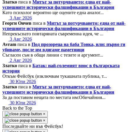
Златко
писа в
Митът за потурчването: една от най-
успешните исторически фалшификации в България
Като психолог вероятно ще оцените една аналог...
3 Авг 2026
Георги Ончев
писа в
Митът за потурчването: една от най-
успешните исторически фалшификации в България
Непрекъснато повтаряната съвременна идея, че ...
3 Авг 2026
Avram
писа в
Под прозореца на баба Тонка, или: първо ги
убиваме, после им вдигаме паметници
Съгласен съм в общи линии с тезите и аргумент...
2 Авг 2026
Златко
писа в
Батак: най-големият внос в българската
история
Откъм Фейсбук (изключвам тукашната публика, т...
30 Юли 2026
Златко
писа в
Митът за потурчването: една от най-
успешните исторически фалшификации в България
За да поставим нещата по местата им:Обичайния...
30 Юли 2026
Back to the Top
×
×
Последвайте ни във Фейсбук!