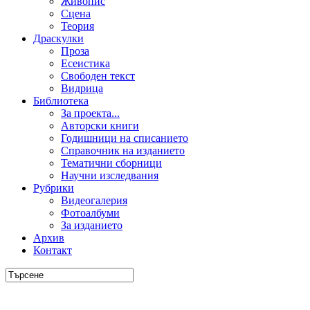
Живопис
Сцена
Теория
Драскулки
Проза
Есеистика
Свободен текст
Видрица
Библиотека
За проекта...
Авторски книги
Годишници на списанието
Справочник на изданието
Тематични сборници
Научни изследвания
Рубрики
Видеогалерия
Фотоалбуми
За изданието
Архив
Контакт