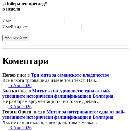
„Либерален преглед“
в неделя
Име
Имейл адрес
Абонирай се
Коментари
Попов
писа в
Три мита за османското владичество
Все някога трябваше да излезе този текст. Най...
5 Авг 2026
Златко
писа в
Митът за потурчването: една от най-
успешните исторически фалшификации в България
Не разбирам аргументацията, но това е дребна ...
3 Авг 2026
Георги Ончев
писа в
Митът за потурчването: една от най-
успешните исторически фалшификации в България
Хм, не съм психолог, а лекар, но това е малка...
3 Авг 2026