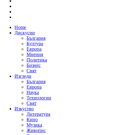
Home
Дискусии
България
Култура
Европа
Мнения
Политика
Бизнес
Свят
Изгледи
България
Европа
Наука
Технологии
Свят
Изкуство
Литература
Кино
Музика
Живопис