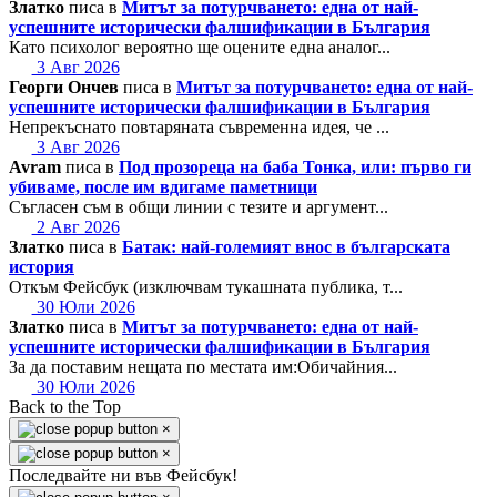
Златко
писа в
Митът за потурчването: една от най-
успешните исторически фалшификации в България
Като психолог вероятно ще оцените една аналог...
3 Авг 2026
Георги Ончев
писа в
Митът за потурчването: една от най-
успешните исторически фалшификации в България
Непрекъснато повтаряната съвременна идея, че ...
3 Авг 2026
Avram
писа в
Под прозореца на баба Тонка, или: първо ги
убиваме, после им вдигаме паметници
Съгласен съм в общи линии с тезите и аргумент...
2 Авг 2026
Златко
писа в
Батак: най-големият внос в българската
история
Откъм Фейсбук (изключвам тукашната публика, т...
30 Юли 2026
Златко
писа в
Митът за потурчването: една от най-
успешните исторически фалшификации в България
За да поставим нещата по местата им:Обичайния...
30 Юли 2026
Back to the Top
×
×
Последвайте ни във Фейсбук!