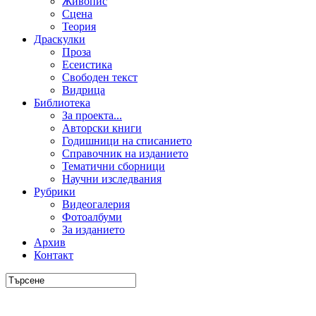
Живопис
Сцена
Теория
Драскулки
Проза
Есеистика
Свободен текст
Видрица
Библиотека
За проекта...
Авторски книги
Годишници на списанието
Справочник на изданието
Тематични сборници
Научни изследвания
Рубрики
Видеогалерия
Фотоалбуми
За изданието
Архив
Контакт