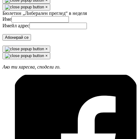
×
×
Бюлетин „Либерален преглед“ в неделя
Име
Имейл адрес
Абонирай се
×
×
Ако ти харесва, сподели го.