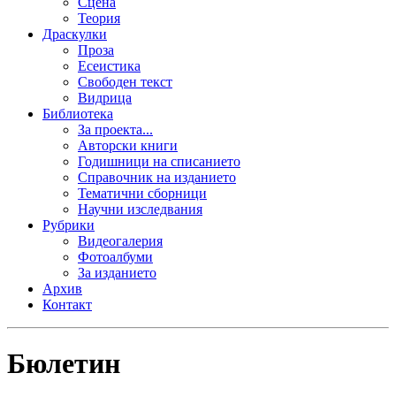
Сцена
Теория
Драскулки
Проза
Есеистика
Свободен текст
Видрица
Библиотека
За проекта...
Авторски книги
Годишници на списанието
Справочник на изданието
Тематични сборници
Научни изследвания
Рубрики
Видеогалерия
Фотоалбуми
За изданието
Архив
Контакт
Бюлетин