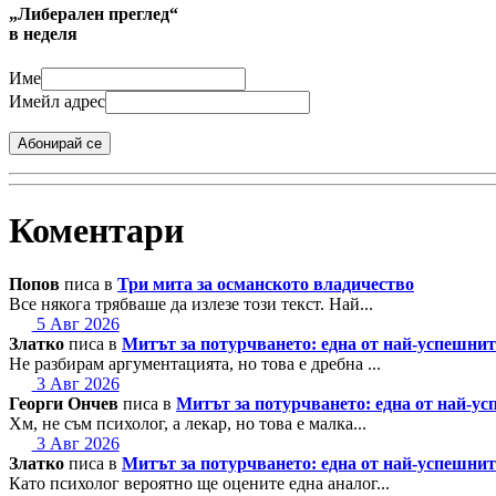
„Либерален преглед“
в неделя
Име
Имейл адрес
Абонирай се
Коментари
Попов
писа в
Три мита за османското владичество
Все някога трябваше да излезе този текст. Най...
5 Авг 2026
Златко
писа в
Митът за потурчването: една от най-успешн
Не разбирам аргументацията, но това е дребна ...
3 Авг 2026
Георги Ончев
писа в
Митът за потурчването: една от най-
Хм, не съм психолог, а лекар, но това е малка...
3 Авг 2026
Златко
писа в
Митът за потурчването: една от най-успешн
Като психолог вероятно ще оцените една аналог...