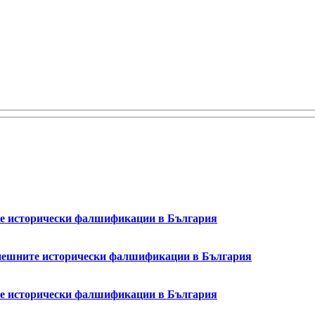
ите исторически фалшификации в България
успешните исторически фалшификации в България
ите исторически фалшификации в България