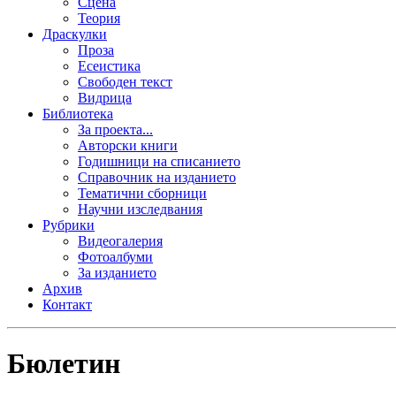
Сцена
Теория
Драскулки
Проза
Есеистика
Свободен текст
Видрица
Библиотека
За проекта...
Авторски книги
Годишници на списанието
Справочник на изданието
Тематични сборници
Научни изследвания
Рубрики
Видеогалерия
Фотоалбуми
За изданието
Архив
Контакт
Бюлетин