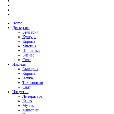
Home
Дискусии
България
Култура
Европа
Мнения
Политика
Бизнес
Свят
Изгледи
България
Европа
Наука
Технологии
Свят
Изкуство
Литература
Кино
Музика
Живопис