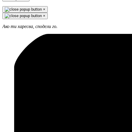
×
×
Ако ти харесва, сподели го.