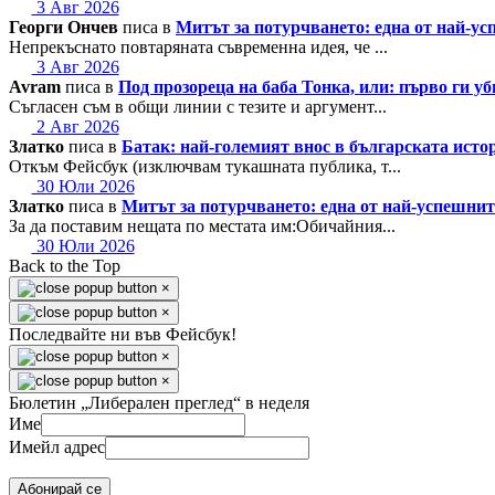
3 Авг 2026
Георги Ончев
писа в
Митът за потурчването: една от най-
Непрекъснато повтаряната съвременна идея, че ...
3 Авг 2026
Avram
писа в
Под прозореца на баба Тонка, или: първо ги у
Съгласен съм в общи линии с тезите и аргумент...
2 Авг 2026
Златко
писа в
Батак: най-големият внос в българската исто
Откъм Фейсбук (изключвам тукашната публика, т...
30 Юли 2026
Златко
писа в
Митът за потурчването: една от най-успешн
За да поставим нещата по местата им:Обичайния...
30 Юли 2026
Back to the Top
×
×
Последвайте ни във Фейсбук!
×
×
Бюлетин „Либерален преглед“ в неделя
Име
Имейл адрес
Абонирай се