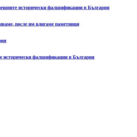
успешните исторически фалшификации в България
биваме, после им вдигаме паметници
рия
ите исторически фалшификации в България