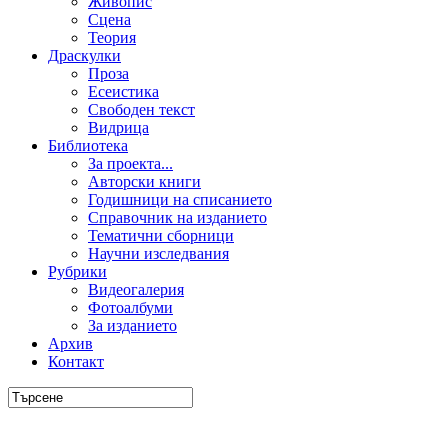
Живопис
Сцена
Теория
Драскулки
Проза
Есеистика
Свободен текст
Видрица
Библиотека
За проекта...
Авторски книги
Годишници на списанието
Справочник на изданието
Тематични сборници
Научни изследвания
Рубрики
Видеогалерия
Фотоалбуми
За изданието
Архив
Контакт